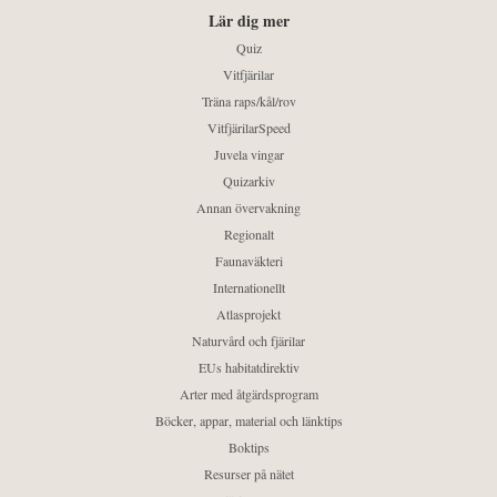
Lär dig mer
Quiz
Vitfjärilar
Träna raps/kål/rov
VitfjärilarSpeed
Juvela vingar
Quizarkiv
Annan övervakning
Regionalt
Faunaväkteri
Internationellt
Atlasprojekt
Naturvård och fjärilar
EUs habitatdirektiv
Arter med åtgärdsprogram
Böcker, appar, material och länktips
Boktips
Resurser på nätet