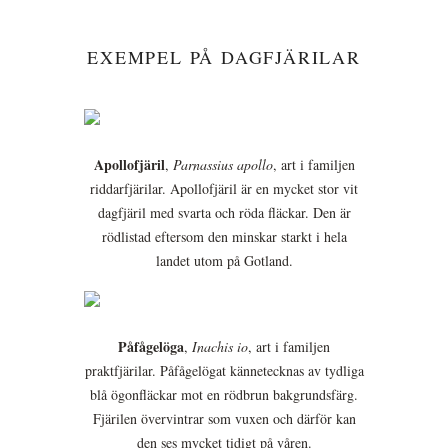
EXEMPEL PÅ DAGFJÄRILAR
Apollofjäril
,
Parnassius apollo
, art i familjen
riddarfjärilar. Apollofjäril är en mycket stor vit
dagfjäril med svarta och röda fläckar. Den är
rödlistad eftersom den minskar starkt i hela
landet utom på Gotland.
Påfågelöga
,
Inachis io
, art i familjen
praktfjärilar. Påfågelögat kännetecknas av tydliga
blå ögonfläckar mot en rödbrun bakgrundsfärg.
Fjärilen övervintrar som vuxen och därför kan
den ses mycket tidigt på våren.