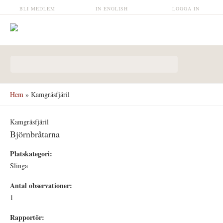
Hoppa till huvudinnehåll
BLI MEDLEM
IN ENGLISH
LOGGA IN
Sökformulär
Hem
» Kamgräsfjäril
Kamgräsfjäril
Björnbråtarna
Platskategori:
Slinga
Antal observationer:
1
Rapportör: