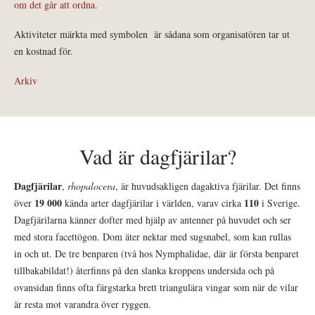
om det går att ordna.
Aktiviteter märkta med symbolen
är sådana som organisatören tar ut
en kostnad för.
Arkiv
Vad är dagfjärilar?
Dagfjärilar
,
rhopalocera
, är huvudsakligen dagaktiva fjärilar. Det finns
19 000
110
över
kända arter dagfjärilar i världen, varav cirka
i Sverige.
Dagfjärilarna känner dofter med hjälp av antenner på huvudet och ser
med stora facettögon. Dom äter nektar med sugsnabel, som kan rullas
in och ut. De tre benparen (två hos Nymphalidae, där är första benparet
tillbakabildat!) återfinns på den slanka kroppens undersida och på
ovansidan finns ofta färgstarka brett triangulära vingar som när de vilar
är resta mot varandra över ryggen.