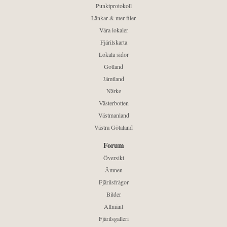
Punktprotokoll
Länkar & mer filer
Våra lokaler
Fjärilskarta
Lokala sidor
Gotland
Jämtland
Närke
Västerbotten
Västmanland
Västra Götaland
Forum
Översikt
Ämnen
Fjärilsfrågor
Bilder
Allmänt
Fjärilsgalleri