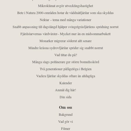
Mikroklimat avgör utvecklingshastighet
Bete i Natura 2000-områden hotar de väddnätfjärilar som ska skyddas
Nektar – tema med många variationer
Snabb anpassning till dagslängd hjälper svingelgräsfjärilens spridning norrut
Fjärilslarvernas värdväxter– Mycket mer än en midsommarbukett
Monarker migrerar söderut allt senare
Mindre kräsna sydrovfjärilar sprider sig snabbt norrut
Vad tittar du på?
Många slags pollinerare ger större bomullsskörd
Två generationer påfågelöga i Belgien
Vackra fjärilar skyddas oftare än alldagliga
Kalender
Anmäl dig här!
Din sida
Om oss
Bakgrund
Vad gör vi
Filmer