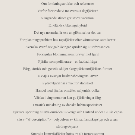
Om forskningsartiklar och referenser
Varför förlorade vi tre svenska dagfjärilar?
Slingrande slåtter ger större variation
En öländsk blåvingehybrid
Det nya normala får oss att glömma hur det var
Fortplantningsproblem hos rapsfjärilar efter värmestress som larver
Svenska svartfläckiga blåvingar sprider sig i Storbritannien
Förskjuten blomning som försvar mot fjäril
Fjärilar som pollinerare – en laddad fråga
Färg, storlek och genetik skiljer skogspärlemorfjärilens former
UV-ljus avslöjar busksnabbvingens larver
Sydrovfjäril har smak för stadslivet
Handel med fjärilar omsätter miljontals dollar
Vätska i vingmembran kan ge fjärilsvingar färg
Drastisk minskning av danska habitatspecialister
Fjärilars spridning till nya områden i Sverige och Finland under 120 år <span
class="sf-description">– betydelsen av klimat, landskapstyp och arters
särdrag</span>
Spanska kamgräsfjärilar hotas av allt torrare somrar