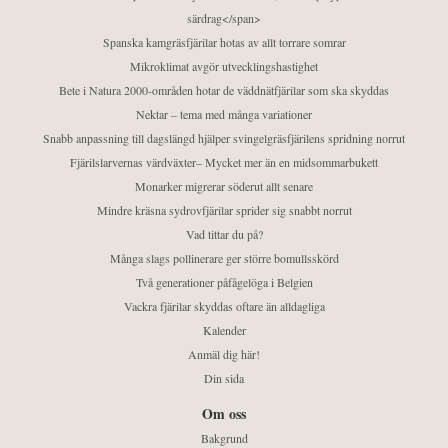
särdrag</span>
Spanska kamgräsfjärilar hotas av allt torrare somrar
Mikroklimat avgör utvecklingshastighet
Bete i Natura 2000-områden hotar de väddnätfjärilar som ska skyddas
Nektar – tema med många variationer
Snabb anpassning till dagslängd hjälper svingelgräsfjärilens spridning norrut
Fjärilslarvernas värdväxter– Mycket mer än en midsommarbukett
Monarker migrerar söderut allt senare
Mindre kräsna sydrovfjärilar sprider sig snabbt norrut
Vad tittar du på?
Många slags pollinerare ger större bomullsskörd
Två generationer påfågelöga i Belgien
Vackra fjärilar skyddas oftare än alldagliga
Kalender
Anmäl dig här!
Din sida
Om oss
Bakgrund