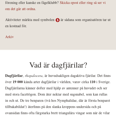
förening eller kanske en fågelklubb?
Skicka epost eller ring så ser vi
om det går att ordna.
Aktiviteter märkta med symbolen
är sådana som organisatören tar ut
en kostnad för.
Arkiv
Vad är dagfjärilar?
Dagfjärilar
,
rhopalocera
, är huvudsakligen dagaktiva fjärilar. Det finns
19 000
110
över
kända arter dagfjärilar i världen, varav cirka
i Sverige.
Dagfjärilarna känner dofter med hjälp av antenner på huvudet och ser
med stora facettögon. Dom äter nektar med sugsnabel, som kan rullas
in och ut. De tre benparen (två hos Nymphalidae, där är första benparet
tillbakabildat!) återfinns på den slanka kroppens undersida och på
ovansidan finns ofta färgstarka brett triangulära vingar som när de vilar