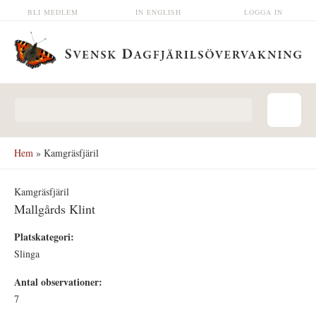
Hoppa till huvudinnehåll
BLI MEDLEM
IN ENGLISH
LOGGA IN
Sökformulär
Hem
» Kamgräsfjäril
Kamgräsfjäril
Mallgårds Klint
Platskategori:
Slinga
Antal observationer:
7