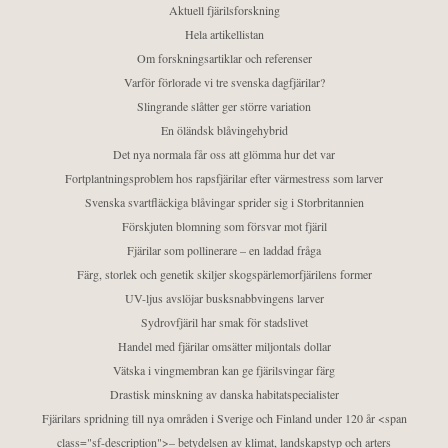
Aktuell fjärilsforskning
Hela artikellistan
Om forskningsartiklar och referenser
Varför förlorade vi tre svenska dagfjärilar?
Slingrande slåtter ger större variation
En öländsk blåvingehybrid
Det nya normala får oss att glömma hur det var
Fortplantningsproblem hos rapsfjärilar efter värmestress som larver
Svenska svartfläckiga blåvingar sprider sig i Storbritannien
Förskjuten blomning som försvar mot fjäril
Fjärilar som pollinerare – en laddad fråga
Färg, storlek och genetik skiljer skogspärlemorfjärilens former
UV-ljus avslöjar busksnabbvingens larver
Sydrovfjäril har smak för stadslivet
Handel med fjärilar omsätter miljontals dollar
Vätska i vingmembran kan ge fjärilsvingar färg
Drastisk minskning av danska habitatspecialister
Fjärilars spridning till nya områden i Sverige och Finland under 120 år <span
class="sf-description">– betydelsen av klimat, landskapstyp och arters