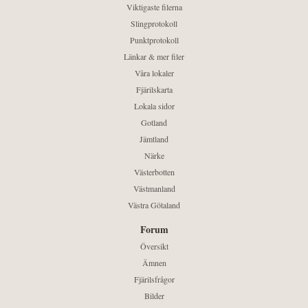
Viktigaste filerna
Slingprotokoll
Punktprotokoll
Länkar & mer filer
Våra lokaler
Fjärilskarta
Lokala sidor
Gotland
Jämtland
Närke
Västerbotten
Västmanland
Västra Götaland
Forum
Översikt
Ämnen
Fjärilsfrågor
Bilder