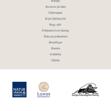
Boktips
Resurser på nätet
Fjärilsappar
Köpa fjärilsprylar
Bygg själv
Pollinatörsövervakning
Träna på pollinatörer
Blomflugor
Humlor
Solitärbin
Fjärilar