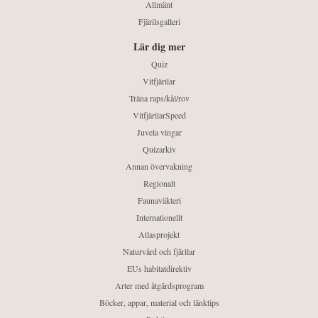
Allmänt
Fjärilsgalleri
Lär dig mer
Quiz
Vitfjärilar
Träna raps/kål/rov
VitfjärilarSpeed
Juvela vingar
Quizarkiv
Annan övervakning
Regionalt
Faunaväkteri
Internationellt
Atlasprojekt
Naturvård och fjärilar
EUs habitatdirektiv
Arter med åtgärdsprogram
Böcker, appar, material och länktips