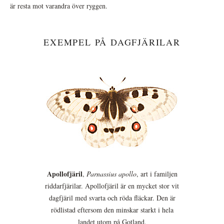
är resta mot varandra över ryggen.
EXEMPEL PÅ DAGFJÄRILAR
Apollofjäril
,
Parnassius apollo
, art i familjen
riddarfjärilar. Apollofjäril är en mycket stor vit
dagfjäril med svarta och röda fläckar. Den är
rödlistad eftersom den minskar starkt i hela
landet utom på Gotland.