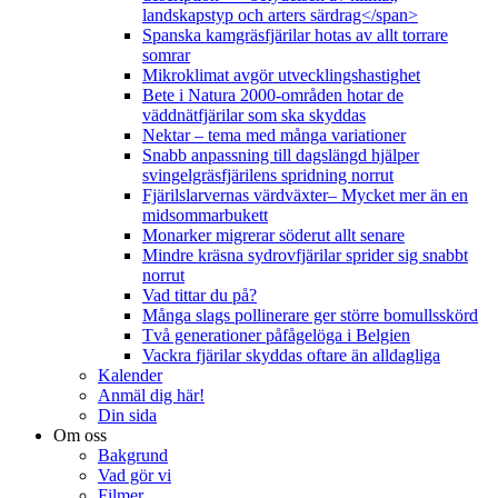
landskapstyp och arters särdrag</span>
Spanska kamgräsfjärilar hotas av allt torrare
somrar
Mikroklimat avgör utvecklingshastighet
Bete i Natura 2000-områden hotar de
väddnätfjärilar som ska skyddas
Nektar – tema med många variationer
Snabb anpassning till dagslängd hjälper
svingelgräsfjärilens spridning norrut
Fjärilslarvernas värdväxter– Mycket mer än en
midsommarbukett
Monarker migrerar söderut allt senare
Mindre kräsna sydrovfjärilar sprider sig snabbt
norrut
Vad tittar du på?
Många slags pollinerare ger större bomullsskörd
Två generationer påfågelöga i Belgien
Vackra fjärilar skyddas oftare än alldagliga
Kalender
Anmäl dig här!
Din sida
Om oss
Bakgrund
Vad gör vi
Filmer