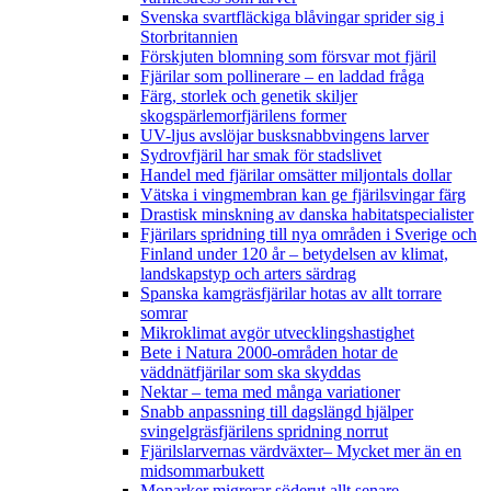
Svenska svartfläckiga blåvingar sprider sig i
Storbritannien
Förskjuten blomning som försvar mot fjäril
Fjärilar som pollinerare – en laddad fråga
Färg, storlek och genetik skiljer
skogspärlemorfjärilens former
UV-ljus avslöjar busksnabbvingens larver
Sydrovfjäril har smak för stadslivet
Handel med fjärilar omsätter miljontals dollar
Vätska i vingmembran kan ge fjärilsvingar färg
Drastisk minskning av danska habitatspecialister
Fjärilars spridning till nya områden i Sverige och
Finland under 120 år
– betydelsen av klimat,
landskapstyp och arters särdrag
Spanska kamgräsfjärilar hotas av allt torrare
somrar
Mikroklimat avgör utvecklingshastighet
Bete i Natura 2000-områden hotar de
väddnätfjärilar som ska skyddas
Nektar – tema med många variationer
Snabb anpassning till dagslängd hjälper
svingelgräsfjärilens spridning norrut
Fjärilslarvernas värdväxter– Mycket mer än en
midsommarbukett
Monarker migrerar söderut allt senare