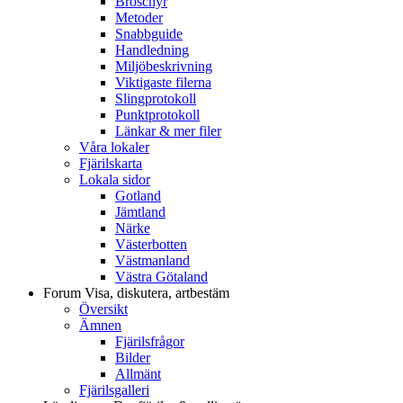
Broschyr
Metoder
Snabbguide
Handledning
Miljöbeskrivning
Viktigaste filerna
Slingprotokoll
Punktprotokoll
Länkar & mer filer
Våra lokaler
Fjärilskarta
Lokala sidor
Gotland
Jämtland
Närke
Västerbotten
Västmanland
Västra Götaland
Forum
Visa, diskutera, artbestäm
Översikt
Ämnen
Fjärilsfrågor
Bilder
Allmänt
Fjärilsgalleri