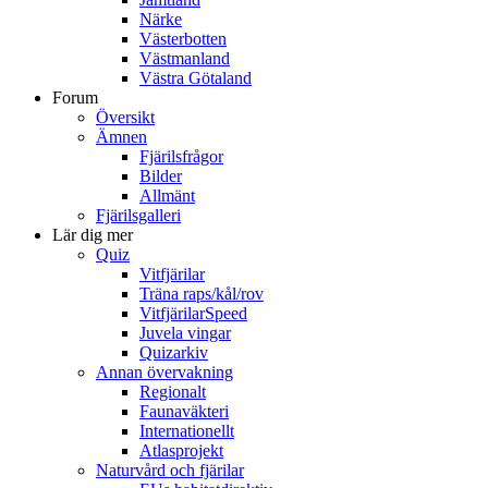
Närke
Västerbotten
Västmanland
Västra Götaland
Forum
Översikt
Ämnen
Fjärilsfrågor
Bilder
Allmänt
Fjärilsgalleri
Lär dig mer
Quiz
Vitfjärilar
Träna raps/kål/rov
VitfjärilarSpeed
Juvela vingar
Quizarkiv
Annan övervakning
Regionalt
Faunaväkteri
Internationellt
Atlasprojekt
Naturvård och fjärilar