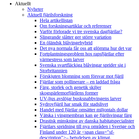
Aktuellt
Nyheter
Aktuell fjärilsforskning
Hela artikellistan
Om forskningsartiklar och referenser
Varför förlorade vi tre svenska dagfjärilar?
Slingrande slåtter ger större variation
En öländsk blåvingehybrid
Det nya normala får oss att glömma hur det var
Fortplantningsproblem hos rapsfjärilar efter
värmestress som larver
Svenska svartfläckiga blåvingar sprider sig i
Storbritannien
Förskjuten blomning som försvar mot fjäril
Fjärilar som pollinerare – en laddad fråga
Färg, storlek och genetik skiljer
skogspärlemorfjärilens former
UV-ljus avslöjar busksnabbvingens larver
Sydrovfjäril har smak för stadslivet
Handel med fjärilar omsätter miljontals dollar
Vätska i vingmembran kan ge fjärilsvingar färg
Drastisk minskning av danska habitatspecialister
Fjärilars spridning till nya områden i Sverige och
Finland under 120 år <span class="sf-
description">– betydelsen av klimat,