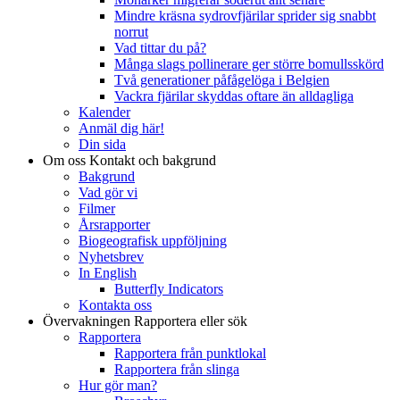
Mindre kräsna sydrovfjärilar sprider sig snabbt
norrut
Vad tittar du på?
Många slags pollinerare ger större bomullsskörd
Två generationer påfågelöga i Belgien
Vackra fjärilar skyddas oftare än alldagliga
Kalender
Anmäl dig här!
Din sida
Om oss
Kontakt och bakgrund
Bakgrund
Vad gör vi
Filmer
Årsrapporter
Biogeografisk uppföljning
Nyhetsbrev
In English
Butterfly Indicators
Kontakta oss
Övervakningen
Rapportera eller sök
Rapportera
Rapportera från punktlokal
Rapportera från slinga
Hur gör man?