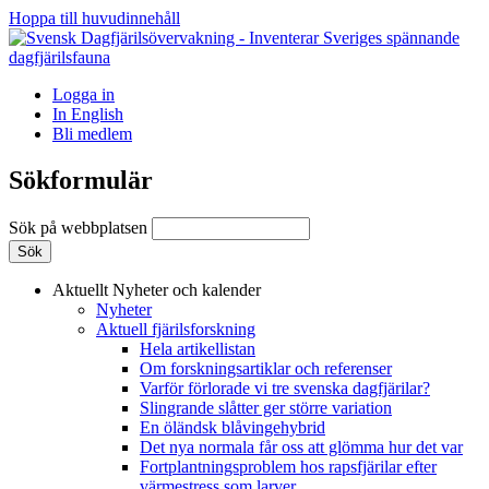
Hoppa till huvudinnehåll
Logga in
In English
Bli medlem
Sökformulär
Sök på webbplatsen
Aktuellt
Nyheter och kalender
Nyheter
Aktuell fjärilsforskning
Hela artikellistan
Om forskningsartiklar och referenser
Varför förlorade vi tre svenska dagfjärilar?
Slingrande slåtter ger större variation
En öländsk blåvingehybrid
Det nya normala får oss att glömma hur det var
Fortplantningsproblem hos rapsfjärilar efter
värmestress som larver