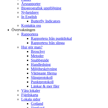
Årsrapporter
Biogeografisk uppföljning
Nyhetsbrev
In English
Butterfly Indicators
Kontakta oss
Övervakningen
Rapportera
Rapportera från punktlokal
Rapportera från slinga
Hur gör man?
Broschyr
Metoder
Snabbguide
Handledning
Miljöbeskrivning
Viktigaste filerna
Slingprotokoll
Punktprotokoll
Länkar & mer filer
Våra lokaler
Fjärilskarta
Lokala sidor
Gotland
Jämtland