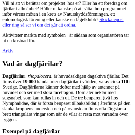
Vill ni att vi berättar om projektet hos er? Eller ha ett föredrag om
fjärilar i allmänhet? Håller ni kanske på att sätta ihop programmet
inför vårens möten i en krets av Naturskyddsföreningen, ett
entomologisk förening eller kanske en fågelklubb?
Skicka epost
eller ring så ser vi om det går att ordna.
Aktiviteter märkta med symbolen
är sådana som organisatören tar
ut en kostnad för.
Arkiv
Vad är dagfjärilar?
Dagfjärilar
,
rhopalocera
, är huvudsakligen dagaktiva fjärilar. Det
finns över
19 000
kända arter dagfjärilar i världen, varav cirka
110
i
Sverige. Dagfjärilarna känner dofter med hjälp av antenner på
huvudet och ser med stora facettögon. Dom äter nektar med
sugsnabel, som kan rullas in och ut. De tre benparen (två hos
Nymphalidae, där är första benparet tillbakabildat!) återfinns på den
slanka kroppens undersida och på ovansidan finns ofta färgstarka
brett triangulära vingar som när de vilar är resta mot varandra över
ryggen.
Exempel på dagfjärilar