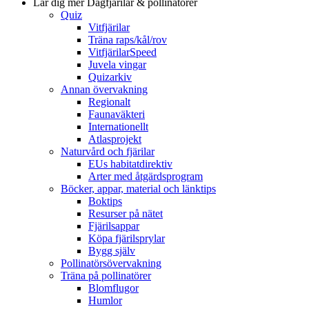
Lär dig mer
Dagfjärilar & pollinatörer
Quiz
Vitfjärilar
Träna raps/kål/rov
VitfjärilarSpeed
Juvela vingar
Quizarkiv
Annan övervakning
Regionalt
Faunaväkteri
Internationellt
Atlasprojekt
Naturvård och fjärilar
EUs habitatdirektiv
Arter med åtgärdsprogram
Böcker, appar, material och länktips
Boktips
Resurser på nätet
Fjärilsappar
Köpa fjärilsprylar
Bygg själv
Pollinatörsövervakning
Träna på pollinatörer
Blomflugor
Humlor