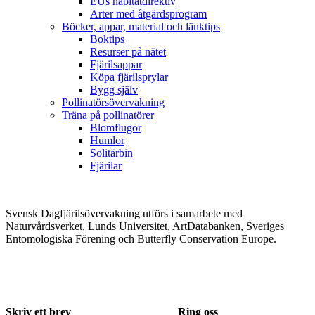
EUs habitatdirektiv
Arter med åtgärdsprogram
Böcker, appar, material och länktips
Boktips
Resurser på nätet
Fjärilsappar
Köpa fjärilsprylar
Bygg själv
Pollinatörsövervakning
Träna på pollinatörer
Blomflugor
Humlor
Solitärbin
Fjärilar
Svensk Dagfjärilsövervakning utförs i samarbete med
Naturvårdsverket, Lunds Universitet, ArtDatabanken, Sveriges
Entomologiska Förening och Butterfly Conservation Europe.
Skriv ett brev
Ring oss