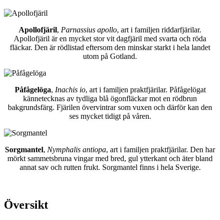
Apollofjäril
,
Parnassius apollo
, art i familjen riddarfjärilar.
Apollofjäril är en mycket stor vit dagfjäril med svarta och röda
fläckar. Den är rödlistad eftersom den minskar starkt i hela landet
utom på Gotland.
Påfågelöga
,
Inachis io
, art i familjen praktfjärilar. Påfågelögat
kännetecknas av tydliga blå ögonfläckar mot en rödbrun
bakgrundsfärg. Fjärilen övervintrar som vuxen och därför kan den
ses mycket tidigt på våren.
Sorgmantel
,
Nymphalis antiopa
, art i familjen praktfjärilar. Den har
mörkt sammetsbruna vingar med bred, gul ytterkant och äter bland
annat sav och rutten frukt. Sorgmantel finns i hela Sverige.
Översikt