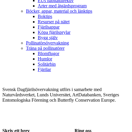
EUs habitatdirektiv
Arter med åtgärdsprogram
Böcker, appar, material och länktips
Boktips
Resurser på nätet
Fjärilsappar
Köpa fjärilsprylar
Bygg själv
Pollinatörsövervakning
Träna på pollinatörer
Blomflugor
Humlor
Solitärbin
Fjärilar
Svensk Dagfjärilsövervakning utförs i samarbete med
Naturvårdsverket, Lunds Universitet, ArtDatabanken, Sveriges
Entomologiska Förening och Butterfly Conservation Europe.
Skriv ett brev
Ring oss