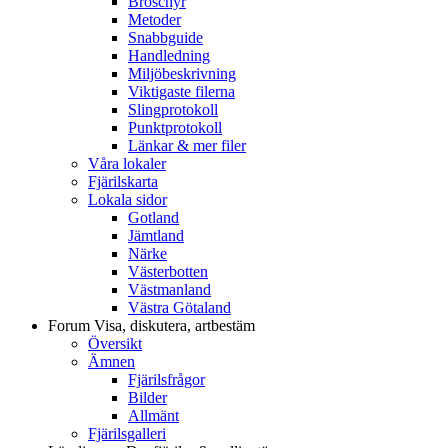
Broschyr
Metoder
Snabbguide
Handledning
Miljöbeskrivning
Viktigaste filerna
Slingprotokoll
Punktprotokoll
Länkar & mer filer
Våra lokaler
Fjärilskarta
Lokala sidor
Gotland
Jämtland
Närke
Västerbotten
Västmanland
Västra Götaland
Forum
Visa, diskutera, artbestäm
Översikt
Ämnen
Fjärilsfrågor
Bilder
Allmänt
Fjärilsgalleri