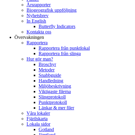
Årsrapporter
Biogeografisk uppföljning
Nyhetsbrev
In English
Butterfly Indicators
Kontakta oss
Övervakningen
Rapportera
Rapportera från punktlokal
Rapportera från slinga
Hur gör man?
Broschyr
Metoder
Snabbguide
Handledning
Miljöbeskrivning
Viktigaste filerna
Slingprotokoll
Punktprotokoll
Länkar & mer filer
Våra lokaler
Fjärilskarta
Lokala sidor
Gotland
Jämtland