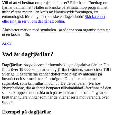
Vill ni att vi berättar om projektet hos er? Eller ha ett föredrag om
fjärilar i allmänhet? Håller ni kanske på att sätta ihop programmet
inför vårens möten i en krets av Naturskyddsföreningen, ett
entomologisk förening eller kanske en fågelklubb?
Skicka epost
eller ring så ser vi om det går att ordna.
Aktiviteter märkta med symbolen
är sådana som organisatören tar
ut en kostnad för.
Arkiv
Vad är dagfjärilar?
Dagfjärilar
,
rhopalocera
, är huvudsakligen dagaktiva fjärilar. Det
finns över
19 000
kända arter dagfjärilar i världen, varav cirka
110
i
Sverige. Dagfjärilarna känner dofter med hjälp av antenner på
huvudet och ser med stora facettögon. Dom äter nektar med
sugsnabel, som kan rullas in och ut. De tre benparen (två hos
Nymphalidae, där är första benparet tillbakabildat!) återfinns på den
slanka kroppens undersida och på ovansidan finns ofta färgstarka
brett triangulära vingar som när de vilar är resta mot varandra över
ryggen.
Exempel på dagfjärilar