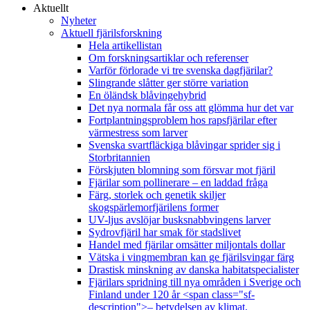
Aktuellt
Nyheter
Aktuell fjärilsforskning
Hela artikellistan
Om forskningsartiklar och referenser
Varför förlorade vi tre svenska dagfjärilar?
Slingrande slåtter ger större variation
En öländsk blåvingehybrid
Det nya normala får oss att glömma hur det var
Fortplantningsproblem hos rapsfjärilar efter
värmestress som larver
Svenska svartfläckiga blåvingar sprider sig i
Storbritannien
Förskjuten blomning som försvar mot fjäril
Fjärilar som pollinerare – en laddad fråga
Färg, storlek och genetik skiljer
skogspärlemorfjärilens former
UV-ljus avslöjar busksnabbvingens larver
Sydrovfjäril har smak för stadslivet
Handel med fjärilar omsätter miljontals dollar
Vätska i vingmembran kan ge fjärilsvingar färg
Drastisk minskning av danska habitatspecialister
Fjärilars spridning till nya områden i Sverige och
Finland under 120 år <span class="sf-
description">– betydelsen av klimat,