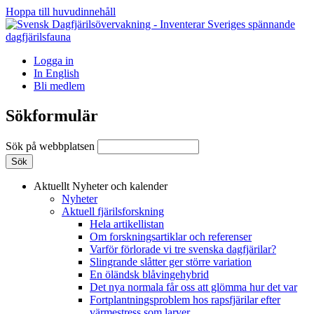
Hoppa till huvudinnehåll
Logga in
In English
Bli medlem
Sökformulär
Sök på webbplatsen
Aktuellt
Nyheter och kalender
Nyheter
Aktuell fjärilsforskning
Hela artikellistan
Om forskningsartiklar och referenser
Varför förlorade vi tre svenska dagfjärilar?
Slingrande slåtter ger större variation
En öländsk blåvingehybrid
Det nya normala får oss att glömma hur det var
Fortplantningsproblem hos rapsfjärilar efter
värmestress som larver