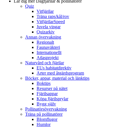
Lär dig mer
Dagfjärilar & pollinatörer
Quiz
Vitfjärilar
Träna raps/kål/rov
VitfjärilarSpeed
Juvela vingar
Quizarkiv
Annan övervakning
Regionalt
Faunaväkteri
Internationellt
Atlasprojekt
Naturvård och fjärilar
EUs habitatdirektiv
Arter med åtgärdsprogram
Böcker, appar, material och länktips
Boktips
Resurser på nätet
Fjärilsappar
Köpa fjärilsprylar
Bygg själv
Pollinatörsövervakning
Träna på pollinatörer
Blomflugor
Humlor