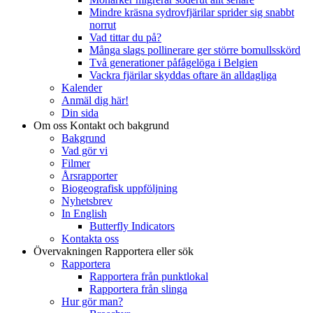
Mindre kräsna sydrovfjärilar sprider sig snabbt
norrut
Vad tittar du på?
Många slags pollinerare ger större bomullsskörd
Två generationer påfågelöga i Belgien
Vackra fjärilar skyddas oftare än alldagliga
Kalender
Anmäl dig här!
Din sida
Om oss
Kontakt och bakgrund
Bakgrund
Vad gör vi
Filmer
Årsrapporter
Biogeografisk uppföljning
Nyhetsbrev
In English
Butterfly Indicators
Kontakta oss
Övervakningen
Rapportera eller sök
Rapportera
Rapportera från punktlokal
Rapportera från slinga
Hur gör man?