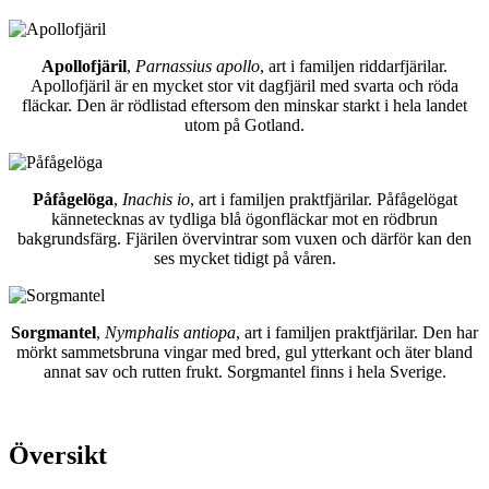
Apollofjäril
,
Parnassius apollo
, art i familjen riddarfjärilar.
Apollofjäril är en mycket stor vit dagfjäril med svarta och röda
fläckar. Den är rödlistad eftersom den minskar starkt i hela landet
utom på Gotland.
Påfågelöga
,
Inachis io
, art i familjen praktfjärilar. Påfågelögat
kännetecknas av tydliga blå ögonfläckar mot en rödbrun
bakgrundsfärg. Fjärilen övervintrar som vuxen och därför kan den
ses mycket tidigt på våren.
Sorgmantel
,
Nymphalis antiopa
, art i familjen praktfjärilar. Den har
mörkt sammetsbruna vingar med bred, gul ytterkant och äter bland
annat sav och rutten frukt. Sorgmantel finns i hela Sverige.
Översikt