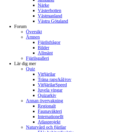
Närke
Västerbotten
Västmanland
Västra Götaland
Forum
Översikt
Ämnen
Fjärilsfrågor
Bilder
Allmänt
Fjärilsgalleri
Lär dig mer
Quiz
Vitfjärilar
Träna raps/kål/rov
VitfjärilarSpeed
Juvela vingar
Quizarkiv
Annan övervakning
Regionalt
Faunaväkteri
Internationellt
Atlasprojekt
Naturvård och fjärilar