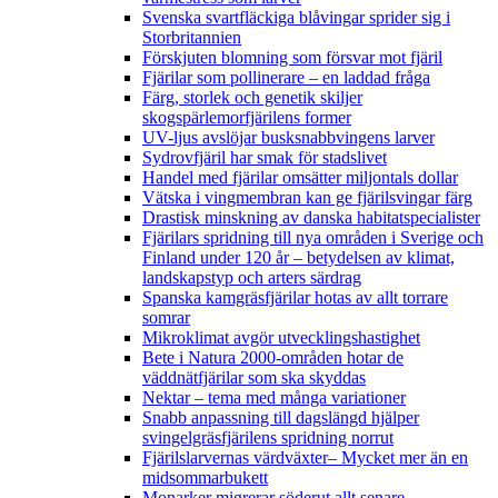
Svenska svartfläckiga blåvingar sprider sig i
Storbritannien
Förskjuten blomning som försvar mot fjäril
Fjärilar som pollinerare – en laddad fråga
Färg, storlek och genetik skiljer
skogspärlemorfjärilens former
UV-ljus avslöjar busksnabbvingens larver
Sydrovfjäril har smak för stadslivet
Handel med fjärilar omsätter miljontals dollar
Vätska i vingmembran kan ge fjärilsvingar färg
Drastisk minskning av danska habitatspecialister
Fjärilars spridning till nya områden i Sverige och
Finland under 120 år
– betydelsen av klimat,
landskapstyp och arters särdrag
Spanska kamgräsfjärilar hotas av allt torrare
somrar
Mikroklimat avgör utvecklingshastighet
Bete i Natura 2000-områden hotar de
väddnätfjärilar som ska skyddas
Nektar – tema med många variationer
Snabb anpassning till dagslängd hjälper
svingelgräsfjärilens spridning norrut
Fjärilslarvernas värdväxter– Mycket mer än en
midsommarbukett
Monarker migrerar söderut allt senare