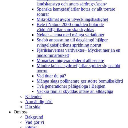
landskapstyp och arters särdrag</span>
Spanska kamgräsfjärilar hotas av allt torrare
somrar
Mikroklimat avgör utvecklingshastighet
Bete i Natura 2000-områden hotar de
väddnätfjärilar som ska skyddas
Nektar – tema med många variationer
Snabb anpassning till dagslängd hjälper
svingelgräsfjärilens spridning norrut
Fjärilslarvernas värdväxter– Mycket mer än en
midsommarbukett
Monarker migrerar söderut allt senare
Mindre kräsna sydrovfjärilar sprider sig snabbt
norrut
Vad tittar du på?
Många slags pollinerare ger större bomullsskörd
Två generationer påfågelöga i Belgien
Vackra fjärilar skyddas oftare än alldagliga
Kalender
Anmäl dig här!
Din sida
Om oss
Bakgrund
Vad gör vi
Filmer