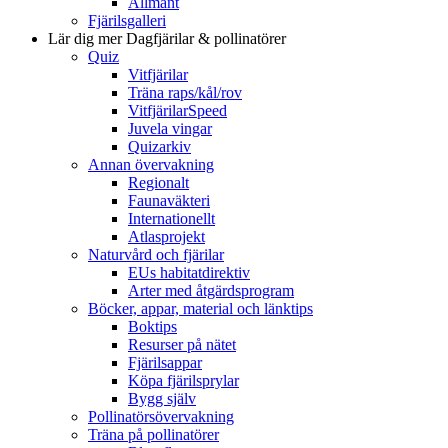
Allmänt
Fjärilsgalleri
Lär dig mer
Dagfjärilar & pollinatörer
Quiz
Vitfjärilar
Träna raps/kål/rov
VitfjärilarSpeed
Juvela vingar
Quizarkiv
Annan övervakning
Regionalt
Faunaväkteri
Internationellt
Atlasprojekt
Naturvård och fjärilar
EUs habitatdirektiv
Arter med åtgärdsprogram
Böcker, appar, material och länktips
Boktips
Resurser på nätet
Fjärilsappar
Köpa fjärilsprylar
Bygg själv
Pollinatörsövervakning
Träna på pollinatörer