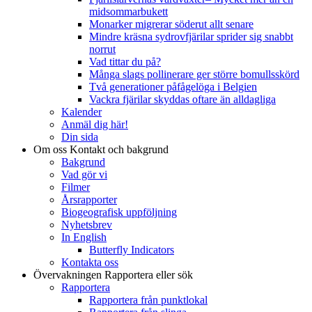
midsommarbukett
Monarker migrerar söderut allt senare
Mindre kräsna sydrovfjärilar sprider sig snabbt
norrut
Vad tittar du på?
Många slags pollinerare ger större bomullsskörd
Två generationer påfågelöga i Belgien
Vackra fjärilar skyddas oftare än alldagliga
Kalender
Anmäl dig här!
Din sida
Om oss
Kontakt och bakgrund
Bakgrund
Vad gör vi
Filmer
Årsrapporter
Biogeografisk uppföljning
Nyhetsbrev
In English
Butterfly Indicators
Kontakta oss
Övervakningen
Rapportera eller sök
Rapportera
Rapportera från punktlokal