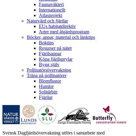
Faunaväkteri
Internationellt
Atlasprojekt
Naturvård och fjärilar
EUs habitatdirektiv
Arter med åtgärdsprogram
Böcker, appar, material och länktips
Boktips
Resurser på nätet
Fjärilsappar
Köpa fjärilsprylar
Bygg själv
Pollinatörsövervakning
Träna på pollinatörer
Blomflugor
Humlor
Solitärbin
Fjärilar
Svensk Dagfjärilsövervakning utförs i samarbete med