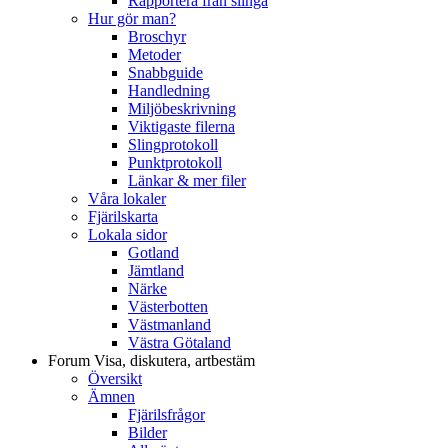
Rapportera från slinga
Hur gör man?
Broschyr
Metoder
Snabbguide
Handledning
Miljöbeskrivning
Viktigaste filerna
Slingprotokoll
Punktprotokoll
Länkar & mer filer
Våra lokaler
Fjärilskarta
Lokala sidor
Gotland
Jämtland
Närke
Västerbotten
Västmanland
Västra Götaland
Forum
Visa, diskutera, artbestäm
Översikt
Ämnen
Fjärilsfrågor
Bilder