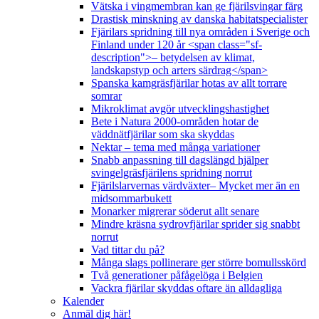
Vätska i vingmembran kan ge fjärilsvingar färg
Drastisk minskning av danska habitatspecialister
Fjärilars spridning till nya områden i Sverige och
Finland under 120 år <span class="sf-
description">– betydelsen av klimat,
landskapstyp och arters särdrag</span>
Spanska kamgräsfjärilar hotas av allt torrare
somrar
Mikroklimat avgör utvecklingshastighet
Bete i Natura 2000-områden hotar de
väddnätfjärilar som ska skyddas
Nektar – tema med många variationer
Snabb anpassning till dagslängd hjälper
svingelgräsfjärilens spridning norrut
Fjärilslarvernas värdväxter– Mycket mer än en
midsommarbukett
Monarker migrerar söderut allt senare
Mindre kräsna sydrovfjärilar sprider sig snabbt
norrut
Vad tittar du på?
Många slags pollinerare ger större bomullsskörd
Två generationer påfågelöga i Belgien
Vackra fjärilar skyddas oftare än alldagliga
Kalender
Anmäl dig här!