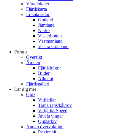
Våra lokaler
Fjärilskarta
Lokala sidor
Gotland
Jämtland
Närke
Västerbotten
Västmanland
Västra Götaland
Forum
Översikt
Ämnen
Fjärilsfrågor
Bilder
Allmänt
Fjärilsgalleri
Lär dig mer
Quiz
Vitfjärilar
Träna raps/kål/rov
VitfjärilarSpeed
Juvela vingar
Quizarkiv
Annan övervakning
Regionalt