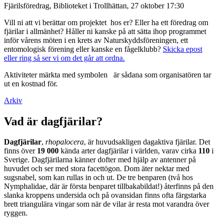
Fjärilsföredrag, Biblioteket i Trollhättan, 27 oktober 17:30
Vill ni att vi berättar om projektet hos er? Eller ha ett föredrag om
fjärilar i allmänhet? Håller ni kanske på att sätta ihop programmet
inför vårens möten i en krets av Naturskyddsföreningen, ett
entomologisk förening eller kanske en fågelklubb?
Skicka epost
eller ring så ser vi om det går att ordna.
Aktiviteter märkta med symbolen
är sådana som organisatören tar
ut en kostnad för.
Arkiv
Vad är dagfjärilar?
Dagfjärilar
,
rhopalocera
, är huvudsakligen dagaktiva fjärilar. Det
finns över
19 000
kända arter dagfjärilar i världen, varav cirka
110
i
Sverige. Dagfjärilarna känner dofter med hjälp av antenner på
huvudet och ser med stora facettögon. Dom äter nektar med
sugsnabel, som kan rullas in och ut. De tre benparen (två hos
Nymphalidae, där är första benparet tillbakabildat!) återfinns på den
slanka kroppens undersida och på ovansidan finns ofta färgstarka
brett triangulära vingar som när de vilar är resta mot varandra över
ryggen.