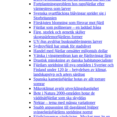
Fortplantningsproblem hos rapsfjärilar efter
värmestress som larver
Svenska svartfläckiga blåvingar sprider sig i
Storbritannien
Förskjuten blomning som försvar mot fjäril
Fjärilar som pollinerare – en laddad fråga
Färg, storlek och genetik skiljer
skogspärlemorfjärilens former
UV-ljus avslöjar busksnabbvingens larver
Sydrovfjäril har smak för stadslivet
Handel med fjärilar omsätter miljontals dollar
Vätska i vingmembran kan ge fjärilsvingar färg
Drastisk minskning av danska habitatspecialister
Fjärilars spridning till nya områden i Sverige och
Finland under 120 år
– betydelsen av klimat,
landskapstyp och arters särdrag
Spanska kamgräsfjärilar hotas av allt torrare
somrar
Mikroklimat avgör utvecklingshastighet
Bete i Natura 2000-områden hotar de
väddnätfjärilar som ska skyddas
Nektar – tema med många variationer
Snabb anpassning till dagslängd hjälper
svingelgräsfjärilens spridning norrut
Fjärilslarvernas värdväxter– Mycket mer än en