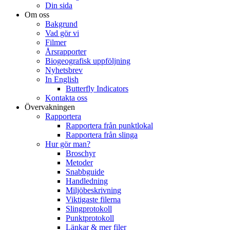
Din sida
Om oss
Bakgrund
Vad gör vi
Filmer
Årsrapporter
Biogeografisk uppföljning
Nyhetsbrev
In English
Butterfly Indicators
Kontakta oss
Övervakningen
Rapportera
Rapportera från punktlokal
Rapportera från slinga
Hur gör man?
Broschyr
Metoder
Snabbguide
Handledning
Miljöbeskrivning
Viktigaste filerna
Slingprotokoll
Punktprotokoll
Länkar & mer filer