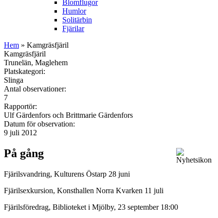
Blomflugor
Humlor
Solitärbin
Fjärilar
Hem
» Kamgräsfjäril
Kamgräsfjäril
Trunelän, Maglehem
Platskategori:
Slinga
Antal observationer:
7
Rapportör:
Ulf Gärdenfors och Brittmarie Gärdenfors
Datum för observation:
9 juli 2012
På gång
Fjärilsvandring, Kulturens Östarp 28 juni
Fjärilsexkursion, Konsthallen Norra Kvarken 11 juli
Fjärilsföredrag, Biblioteket i Mjölby, 23 september 18:00