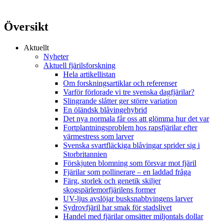
Översikt
Aktuellt
Nyheter
Aktuell fjärilsforskning
Hela artikellistan
Om forskningsartiklar och referenser
Varför förlorade vi tre svenska dagfjärilar?
Slingrande slåtter ger större variation
En öländsk blåvingehybrid
Det nya normala får oss att glömma hur det var
Fortplantningsproblem hos rapsfjärilar efter
värmestress som larver
Svenska svartfläckiga blåvingar sprider sig i
Storbritannien
Förskjuten blomning som försvar mot fjäril
Fjärilar som pollinerare – en laddad fråga
Färg, storlek och genetik skiljer
skogspärlemorfjärilens former
UV-ljus avslöjar busksnabbvingens larver
Sydrovfjäril har smak för stadslivet
Handel med fjärilar omsätter miljontals dollar