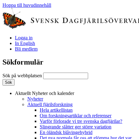
Hoppa till huvudinnehåll
Logga in
In English
Bli medlem
Sökformulär
Sök på webbplatsen
Aktuellt
Nyheter och kalender
Nyheter
Aktuell fjärilsforskning
Hela artikellistan
Om forskningsartiklar och referenser
Varför förlorade vi tre svenska dagfjärilar?
Slingrande slåtter ger större variation
En öländsk blåvingehybrid
Det nya normala får oss att glömma hur det var