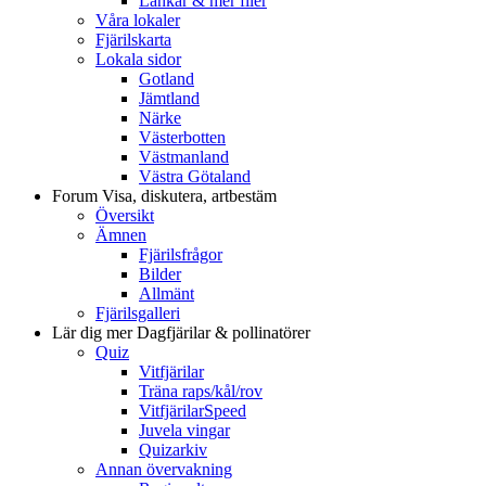
Länkar & mer filer
Våra lokaler
Fjärilskarta
Lokala sidor
Gotland
Jämtland
Närke
Västerbotten
Västmanland
Västra Götaland
Forum
Visa, diskutera, artbestäm
Översikt
Ämnen
Fjärilsfrågor
Bilder
Allmänt
Fjärilsgalleri
Lär dig mer
Dagfjärilar & pollinatörer
Quiz
Vitfjärilar
Träna raps/kål/rov
VitfjärilarSpeed
Juvela vingar
Quizarkiv
Annan övervakning