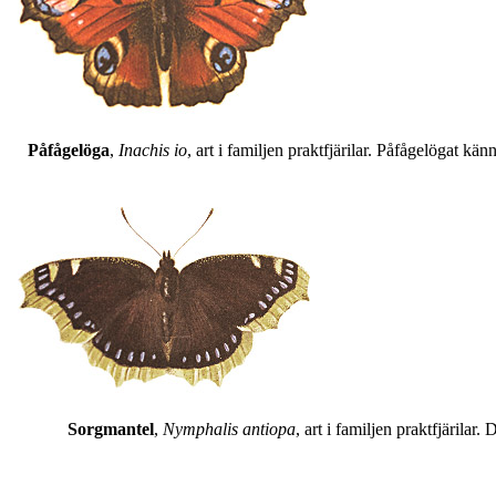
Påfågelöga
,
Inachis io
, art i familjen praktfjärilar. Påfågelögat 
Sorgmantel
,
Nymphalis antiopa
, art i familjen praktfjärila