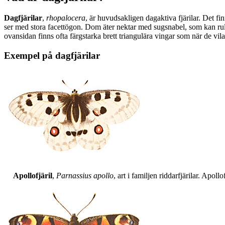
Dagfjärilar
,
rhopalocera
, är huvudsakligen dagaktiva fjärilar. Det fi
ser med stora facettögon. Dom äter nektar med sugsnabel, som kan rull
ovansidan finns ofta färgstarka brett triangulära vingar som när de vil
Exempel på dagfjärilar
Apollofjäril
,
Parnassius apollo
, art i familjen riddarfjärilar. Apol