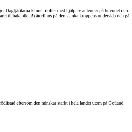
ge. Dagfjärilarna känner dofter med hjälp av antenner på huvudet och
ret tillbakabildat!) återfinns på den slanka kroppens undersida och på
är rödlistad eftersom den minskar starkt i hela landet utom på Gotland.