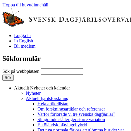
Hoppa till huvudinnehåll
Logga in
In English
Bli medlem
Sökformulär
Sök på webbplatsen
Aktuellt
Nyheter och kalender
Nyheter
Aktuell fjärilsforskning
Hela artikellistan
Om forskningsartiklar och referenser
Varför förlorade vi tre svenska dagfjärilar?
Slingrande slåtter ger större variation
En öländsk blåvingehybrid
Det nya normala får oss att glömma hur det var