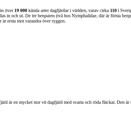
nns över
19 000
kända arter dagfjärilar i världen, varav cirka
110
i Sveri
as in och ut. De tre benparen (två hos Nymphalidae, där är första benpa
ar är resta mot varandra över ryggen.
lofjäril är en mycket stor vit dagfjäril med svarta och röda fläckar. Den 