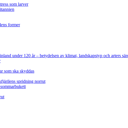
tress som larver
ritannien
ilens former
 Finland under 120 år
– betydelsen av klimat, landskapstyp och arters sär
r
lar som ska skyddas
fjärilens spridning norrut
idsommarbukett
rut