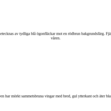
kännetecknas av tydliga blå ögonfläckar mot en rödbrun bakgrundsfärg. Fj
våren.
r. Den har mörkt sammetsbruna vingar med bred, gul ytterkant och äter bla