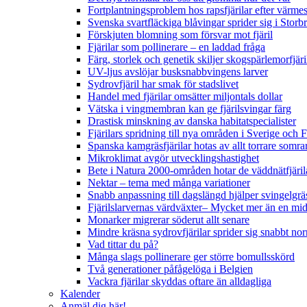
Fortplantningsproblem hos rapsfjärilar efter värmes
Svenska svartfläckiga blåvingar sprider sig i Storb
Förskjuten blomning som försvar mot fjäril
Fjärilar som pollinerare – en laddad fråga
Färg, storlek och genetik skiljer skogspärlemorfjär
UV-ljus avslöjar busksnabbvingens larver
Sydrovfjäril har smak för stadslivet
Handel med fjärilar omsätter miljontals dollar
Vätska i vingmembran kan ge fjärilsvingar färg
Drastisk minskning av danska habitatspecialister
Fjärilars spridning till nya områden i Sverige och
Spanska kamgräsfjärilar hotas av allt torrare somra
Mikroklimat avgör utvecklingshastighet
Bete i Natura 2000-områden hotar de väddnätfjäri
Nektar – tema med många variationer
Snabb anpassning till dagslängd hjälper svingelgräs
Fjärilslarvernas värdväxter– Mycket mer än en m
Monarker migrerar söderut allt senare
Mindre kräsna sydrovfjärilar sprider sig snabbt nor
Vad tittar du på?
Många slags pollinerare ger större bomullsskörd
Två generationer påfågelöga i Belgien
Vackra fjärilar skyddas oftare än alldagliga
Kalender
Anmäl dig här!