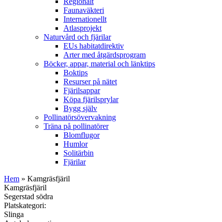
Regionalt
Faunaväkteri
Internationellt
Atlasprojekt
Naturvård och fjärilar
EUs habitatdirektiv
Arter med åtgärdsprogram
Böcker, appar, material och länktips
Boktips
Resurser på nätet
Fjärilsappar
Köpa fjärilsprylar
Bygg själv
Pollinatörsövervakning
Träna på pollinatörer
Blomflugor
Humlor
Solitärbin
Fjärilar
Hem
» Kamgräsfjäril
Kamgräsfjäril
Segerstad södra
Platskategori:
Slinga