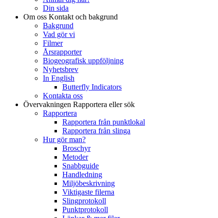
Din sida
Om oss
Kontakt och bakgrund
Bakgrund
Vad gör vi
Filmer
Årsrapporter
Biogeografisk uppföljning
Nyhetsbrev
In English
Butterfly Indicators
Kontakta oss
Övervakningen
Rapportera eller sök
Rapportera
Rapportera från punktlokal
Rapportera från slinga
Hur gör man?
Broschyr
Metoder
Snabbguide
Handledning
Miljöbeskrivning
Viktigaste filerna
Slingprotokoll
Punktprotokoll