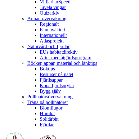
VitfjärilarSpeed
Juvela vingar
Quizarkiv
Annan övervakning
Regionalt
Faunaväkteri
Internationellt
Atlasprojekt
Naturvård och fjärilar
EUs habitatdirektiv
Arter med åtgärdsprogram
Böcker, appar, material och länktips
Boktips
Resurser på nätet
Fjärilsappar
Köpa fjärilsprylar
Bygg själv
Pollinatörsövervakning
Träna på pollinatörer
Blomflugor
Humlor
Solitärbin
Fjärilar