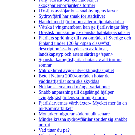
skogspärlemorfjärilens former
UV-ljus avslöjar busksnabbvingens larver
Sydrovfjäril har smak för stadslivet
Handel med fjärilar omsätter miljontals dollar
Vätska i vingmembran kan ge fjärilsvingar färg
Drastisk minskning av danska habitatspecialister
Fjärilars spridning till nya områden i Sverige och
Finland under 120 år <span class="sf-
description">– betydelsen av klimat,
landskapstyp och arters särdrag</span>
Spanska kamgräsfjärilar hotas av allt torrare
somrar
Mikroklimat avgör utvecklingshastighet
Bete i Natura 2000-områden hotar de
väddnätfjärilar som ska skyddas
Nektar – tema med många variationer
Snabb anpassning till dagslängd hjälper
svingelgräsfjärilens spridning norrut
Fjärilslarvernas värdväxter– Mycket mer än en
midsommarbukett
Monarker migrerar söderut allt senare
Mindre kräsna sydrovfjärilar sprider sig snabbt
norrut
Vad tittar du på?