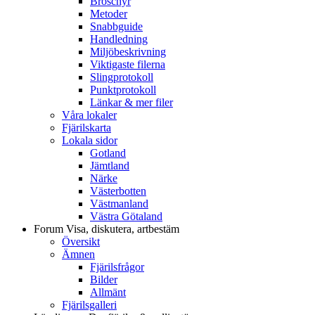
Broschyr
Metoder
Snabbguide
Handledning
Miljöbeskrivning
Viktigaste filerna
Slingprotokoll
Punktprotokoll
Länkar & mer filer
Våra lokaler
Fjärilskarta
Lokala sidor
Gotland
Jämtland
Närke
Västerbotten
Västmanland
Västra Götaland
Forum
Visa, diskutera, artbestäm
Översikt
Ämnen
Fjärilsfrågor
Bilder
Allmänt
Fjärilsgalleri