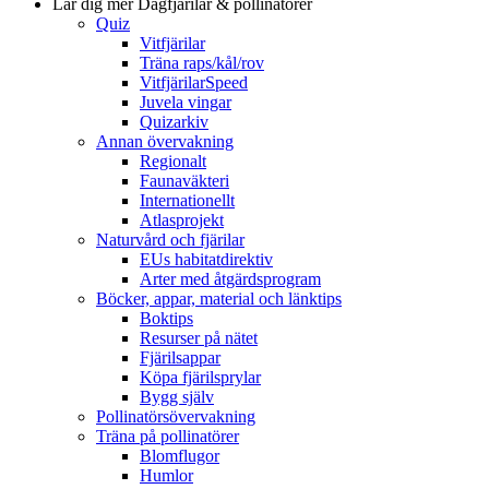
Lär dig mer
Dagfjärilar & pollinatörer
Quiz
Vitfjärilar
Träna raps/kål/rov
VitfjärilarSpeed
Juvela vingar
Quizarkiv
Annan övervakning
Regionalt
Faunaväkteri
Internationellt
Atlasprojekt
Naturvård och fjärilar
EUs habitatdirektiv
Arter med åtgärdsprogram
Böcker, appar, material och länktips
Boktips
Resurser på nätet
Fjärilsappar
Köpa fjärilsprylar
Bygg själv
Pollinatörsövervakning
Träna på pollinatörer
Blomflugor
Humlor