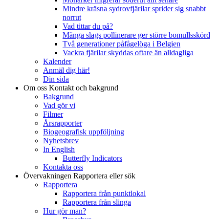
Mindre kräsna sydrovfjärilar sprider sig snabbt
norrut
Vad tittar du på?
Många slags pollinerare ger större bomullsskörd
Två generationer påfågelöga i Belgien
Vackra fjärilar skyddas oftare än alldagliga
Kalender
Anmäl dig här!
Din sida
Om oss
Kontakt och bakgrund
Bakgrund
Vad gör vi
Filmer
Årsrapporter
Biogeografisk uppföljning
Nyhetsbrev
In English
Butterfly Indicators
Kontakta oss
Övervakningen
Rapportera eller sök
Rapportera
Rapportera från punktlokal
Rapportera från slinga
Hur gör man?