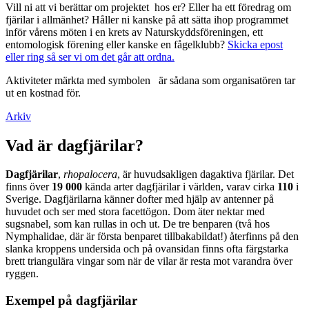
Vill ni att vi berättar om projektet hos er? Eller ha ett föredrag om
fjärilar i allmänhet? Håller ni kanske på att sätta ihop programmet
inför vårens möten i en krets av Naturskyddsföreningen, ett
entomologisk förening eller kanske en fågelklubb?
Skicka epost
eller ring så ser vi om det går att ordna.
Aktiviteter märkta med symbolen
är sådana som organisatören tar
ut en kostnad för.
Arkiv
Vad är dagfjärilar?
Dagfjärilar
,
rhopalocera
, är huvudsakligen dagaktiva fjärilar. Det
finns över
19 000
kända arter dagfjärilar i världen, varav cirka
110
i
Sverige. Dagfjärilarna känner dofter med hjälp av antenner på
huvudet och ser med stora facettögon. Dom äter nektar med
sugsnabel, som kan rullas in och ut. De tre benparen (två hos
Nymphalidae, där är första benparet tillbakabildat!) återfinns på den
slanka kroppens undersida och på ovansidan finns ofta färgstarka
brett triangulära vingar som när de vilar är resta mot varandra över
ryggen.
Exempel på dagfjärilar