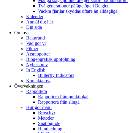
Många slags pollinerare ger större bomullsskörd
Två generationer påfågelöga i Belgien
Vackra fjärilar skyddas oftare än alldagliga
Kalender
Anmäl dig här!
Din sida
Om oss
Bakgrund
Vad gör vi
Filmer
Årsrapporter
Biogeografisk uppföljning
Nyhetsbrev
In English
Butterfly Indicators
Kontakta oss
Övervakningen
Rapportera
Rapportera från punktlokal
Rapportera från slinga
Hur gör man?
Broschyr
Metoder
Snabbguide
Handledning