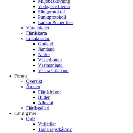
Miljöbeskrivning
Viktigaste filerna
Slingprotokoll
Punktprotokoll
Länkar & mer filer
Våra lokaler
Fjärilskarta
Lokala sidor
Gotland
Jämtland
Närke
Västerbotten
Västmanland
Västra Götaland
Forum
Översikt
Ämnen
Fjärilsfrågor
Bilder
Allmänt
Fjärilsgalleri
Lär dig mer
Quiz
Vitfjärilar
Träna raps/kål/rov