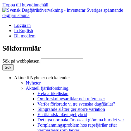
Hoppa till huvudinnehåll
Logga in
In English
Bli medlem
Sökformulär
Sök på webbplatsen
Aktuellt
Nyheter och kalender
Nyheter
Aktuell fjärilsforskning
Hela artikellistan
Om forskningsartiklar och referenser
Varför förlorade vi tre svenska dagfjärilar?
Slingrande slåtter ger större variation
En öländsk blåvingehybrid
Det nya normala får oss att glömma hur det var
Fortplantningsproblem hos rapsfjärilar efter
värmestress som larver