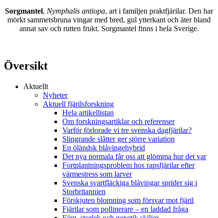
Sorgmantel
,
Nymphalis antiopa
, art i familjen praktfjärilar. Den har
mörkt sammetsbruna vingar med bred, gul ytterkant och äter bland
annat sav och rutten frukt. Sorgmantel finns i hela Sverige.
Översikt
Aktuellt
Nyheter
Aktuell fjärilsforskning
Hela artikellistan
Om forskningsartiklar och referenser
Varför förlorade vi tre svenska dagfjärilar?
Slingrande slåtter ger större variation
En öländsk blåvingehybrid
Det nya normala får oss att glömma hur det var
Fortplantningsproblem hos rapsfjärilar efter
värmestress som larver
Svenska svartfläckiga blåvingar sprider sig i
Storbritannien
Förskjuten blomning som försvar mot fjäril
Fjärilar som pollinerare – en laddad fråga
Färg, storlek och genetik skiljer