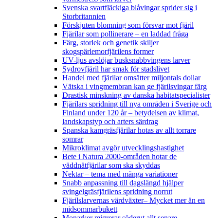
Svenska svartfläckiga blåvingar sprider sig i
Storbritannien
Förskjuten blomning som försvar mot fjäril
Fjärilar som pollinerare – en laddad fråga
Färg, storlek och genetik skiljer
skogspärlemorfjärilens former
UV-ljus avslöjar busksnabbvingens larver
Sydrovfjäril har smak för stadslivet
Handel med fjärilar omsätter miljontals dollar
Vätska i vingmembran kan ge fjärilsvingar färg
Drastisk minskning av danska habitatspecialister
Fjärilars spridning till nya områden i Sverige och
Finland under 120 år
– betydelsen av klimat,
landskapstyp och arters särdrag
Spanska kamgräsfjärilar hotas av allt torrare
somrar
Mikroklimat avgör utvecklingshastighet
Bete i Natura 2000-områden hotar de
väddnätfjärilar som ska skyddas
Nektar – tema med många variationer
Snabb anpassning till dagslängd hjälper
svingelgräsfjärilens spridning norrut
Fjärilslarvernas värdväxter– Mycket mer än en
midsommarbukett
Monarker migrerar söderut allt senare