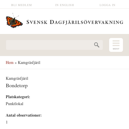
Hoppa till huvudinnehåll
BLI MEDLEM
IN ENGLISH
LOGGA IN
Sökformulär
Hem
» Kamgräsfjäril
Kamgräsfjäril
Bondetorp
Platskategori:
Punktlokal
Antal observationer:
1