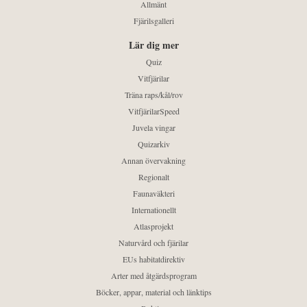
Allmänt
Fjärilsgalleri
Lär dig mer
Quiz
Vitfjärilar
Träna raps/kål/rov
VitfjärilarSpeed
Juvela vingar
Quizarkiv
Annan övervakning
Regionalt
Faunaväkteri
Internationellt
Atlasprojekt
Naturvård och fjärilar
EUs habitatdirektiv
Arter med åtgärdsprogram
Böcker, appar, material och länktips