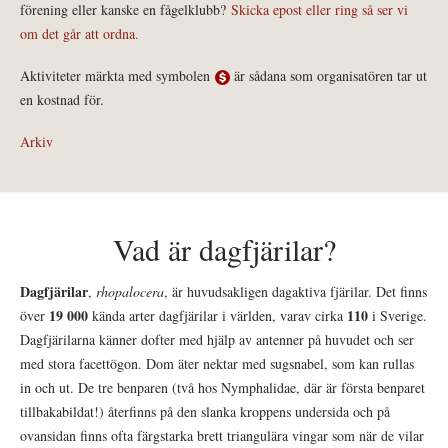
förening eller kanske en fågelklubb?
Skicka epost eller ring så ser vi
om det går att ordna.
Aktiviteter märkta med symbolen
är sådana som organisatören tar ut
en kostnad för.
Arkiv
Vad är dagfjärilar?
Dagfjärilar
,
rhopalocera
, är huvudsakligen dagaktiva fjärilar. Det finns
19 000
110
över
kända arter dagfjärilar i världen, varav cirka
i Sverige.
Dagfjärilarna känner dofter med hjälp av antenner på huvudet och ser
med stora facettögon. Dom äter nektar med sugsnabel, som kan rullas
in och ut. De tre benparen (två hos Nymphalidae, där är första benparet
tillbakabildat!) återfinns på den slanka kroppens undersida och på
ovansidan finns ofta färgstarka brett triangulära vingar som när de vilar