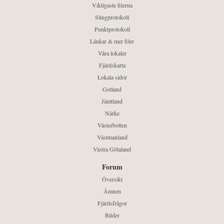
Viktigaste filerna
Slingprotokoll
Punktprotokoll
Länkar & mer filer
Våra lokaler
Fjärilskarta
Lokala sidor
Gotland
Jämtland
Närke
Västerbotten
Västmanland
Västra Götaland
Forum
Översikt
Ämnen
Fjärilsfrågor
Bilder