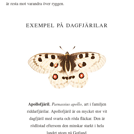
är resta mot varandra över ryggen.
EXEMPEL PÅ DAGFJÄRILAR
Apollofjäril
,
Parnassius apollo
, art i familjen
riddarfjärilar. Apollofjäril är en mycket stor vit
dagfjäril med svarta och röda fläckar. Den är
rödlistad eftersom den minskar starkt i hela
landet utom på Gotland.