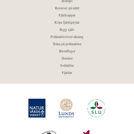
Boktips
Resurser på nätet
Fjärilsappar
Köpa fjärilsprylar
Bygg själv
Pollinatörsövervakning
Träna på pollinatörer
Blomflugor
Humlor
Solitärbin
Fjärilar