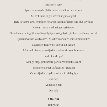
särdrag</span>
Spanska kamgräsfjärilar hotas av allt torrare somrar
Mikroklimat avgör utvecklingshastighet
Bete i Natura 2000-områden hotar de väddnätfjärilar som ska skyddas
Nektar – tema med många variationer
Snabb anpassning till dagslängd hjälper svingelgräsfjärilens spridning norrut
Fjärilslarvernas värdväxter– Mycket mer än en midsommarbukett
Monarker migrerar söderut allt senare
Mindre kräsna sydrovfjärilar sprider sig snabbt norrut
Vad tittar du på?
Många slags pollinerare ger större bomullsskörd
Två generationer påfågelöga i Belgien
Vackra fjärilar skyddas oftare än alldagliga
Kalender
Anmäl dig här!
Din sida
Om oss
Bakgrund