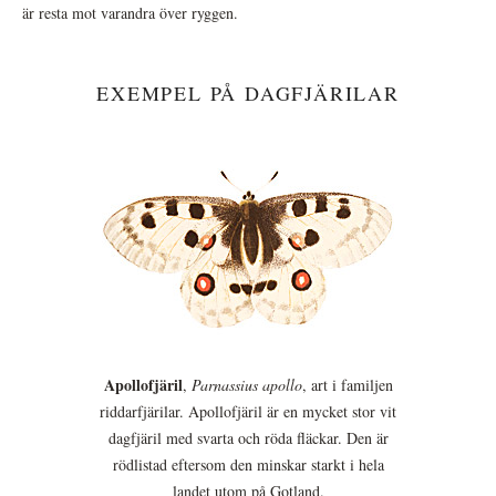
är resta mot varandra över ryggen.
EXEMPEL PÅ DAGFJÄRILAR
Apollofjäril
,
Parnassius apollo
, art i familjen
riddarfjärilar. Apollofjäril är en mycket stor vit
dagfjäril med svarta och röda fläckar. Den är
rödlistad eftersom den minskar starkt i hela
landet utom på Gotland.