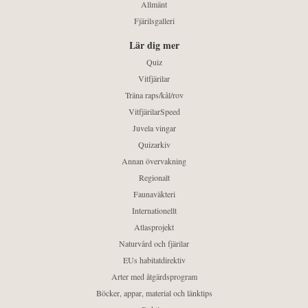
Allmänt
Fjärilsgalleri
Lär dig mer
Quiz
Vitfjärilar
Träna raps/kål/rov
VitfjärilarSpeed
Juvela vingar
Quizarkiv
Annan övervakning
Regionalt
Faunaväkteri
Internationellt
Atlasprojekt
Naturvård och fjärilar
EUs habitatdirektiv
Arter med åtgärdsprogram
Böcker, appar, material och länktips