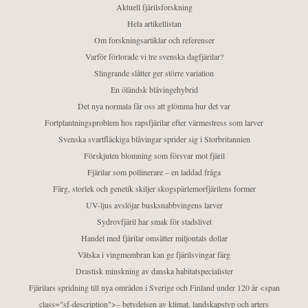
Aktuell fjärilsforskning
Hela artikellistan
Om forskningsartiklar och referenser
Varför förlorade vi tre svenska dagfjärilar?
Slingrande slåtter ger större variation
En öländsk blåvingehybrid
Det nya normala får oss att glömma hur det var
Fortplantningsproblem hos rapsfjärilar efter värmestress som larver
Svenska svartfläckiga blåvingar sprider sig i Storbritannien
Förskjuten blomning som försvar mot fjäril
Fjärilar som pollinerare – en laddad fråga
Färg, storlek och genetik skiljer skogspärlemorfjärilens former
UV-ljus avslöjar busksnabbvingens larver
Sydrovfjäril har smak för stadslivet
Handel med fjärilar omsätter miljontals dollar
Vätska i vingmembran kan ge fjärilsvingar färg
Drastisk minskning av danska habitatspecialister
Fjärilars spridning till nya områden i Sverige och Finland under 120 år <span
class="sf-description">– betydelsen av klimat, landskapstyp och arters