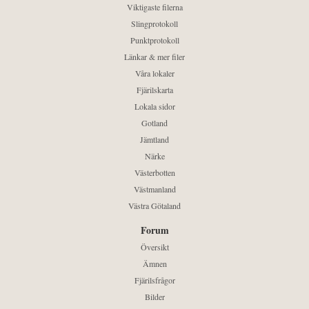
Viktigaste filerna
Slingprotokoll
Punktprotokoll
Länkar & mer filer
Våra lokaler
Fjärilskarta
Lokala sidor
Gotland
Jämtland
Närke
Västerbotten
Västmanland
Västra Götaland
Forum
Översikt
Ämnen
Fjärilsfrågor
Bilder