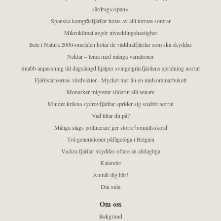
särdrag</span>
Spanska kamgräsfjärilar hotas av allt torrare somrar
Mikroklimat avgör utvecklingshastighet
Bete i Natura 2000-områden hotar de väddnätfjärilar som ska skyddas
Nektar – tema med många variationer
Snabb anpassning till dagslängd hjälper svingelgräsfjärilens spridning norrut
Fjärilslarvernas värdväxter– Mycket mer än en midsommarbukett
Monarker migrerar söderut allt senare
Mindre kräsna sydrovfjärilar sprider sig snabbt norrut
Vad tittar du på?
Många slags pollinerare ger större bomullsskörd
Två generationer påfågelöga i Belgien
Vackra fjärilar skyddas oftare än alldagliga
Kalender
Anmäl dig här!
Din sida
Om oss
Bakgrund