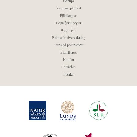
Boktips
Resurser på nätet
Fjärilsappar
Köpa fjärilsprylar
Bygg själv
Pollinatörsövervakning
Träna på pollinatörer
Blomflugor
Humlor
Solitärbin
Fjärilar