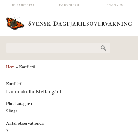
Hoppa till huvudinnehåll
BLI MEDLEM
IN ENGLISH
LOGGA IN
Sökformulär
Hem
» Kartfjäril
Kartfjäril
Lammakulla Mellangård
Platskategori:
Slinga
Antal observationer:
7