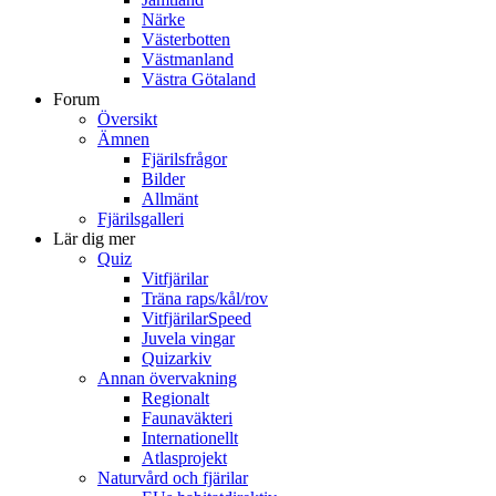
Närke
Västerbotten
Västmanland
Västra Götaland
Forum
Översikt
Ämnen
Fjärilsfrågor
Bilder
Allmänt
Fjärilsgalleri
Lär dig mer
Quiz
Vitfjärilar
Träna raps/kål/rov
VitfjärilarSpeed
Juvela vingar
Quizarkiv
Annan övervakning
Regionalt
Faunaväkteri
Internationellt
Atlasprojekt
Naturvård och fjärilar