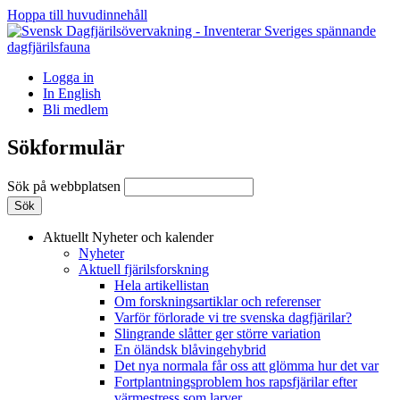
Hoppa till huvudinnehåll
Logga in
In English
Bli medlem
Sökformulär
Sök på webbplatsen
Aktuellt
Nyheter och kalender
Nyheter
Aktuell fjärilsforskning
Hela artikellistan
Om forskningsartiklar och referenser
Varför förlorade vi tre svenska dagfjärilar?
Slingrande slåtter ger större variation
En öländsk blåvingehybrid
Det nya normala får oss att glömma hur det var
Fortplantningsproblem hos rapsfjärilar efter
värmestress som larver