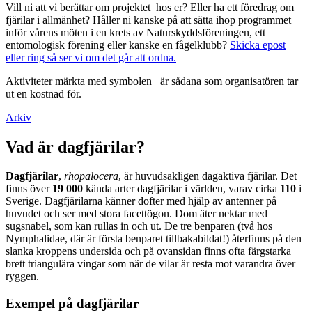
Vill ni att vi berättar om projektet hos er? Eller ha ett föredrag om
fjärilar i allmänhet? Håller ni kanske på att sätta ihop programmet
inför vårens möten i en krets av Naturskyddsföreningen, ett
entomologisk förening eller kanske en fågelklubb?
Skicka epost
eller ring så ser vi om det går att ordna.
Aktiviteter märkta med symbolen
är sådana som organisatören tar
ut en kostnad för.
Arkiv
Vad är dagfjärilar?
Dagfjärilar
,
rhopalocera
, är huvudsakligen dagaktiva fjärilar. Det
finns över
19 000
kända arter dagfjärilar i världen, varav cirka
110
i
Sverige. Dagfjärilarna känner dofter med hjälp av antenner på
huvudet och ser med stora facettögon. Dom äter nektar med
sugsnabel, som kan rullas in och ut. De tre benparen (två hos
Nymphalidae, där är första benparet tillbakabildat!) återfinns på den
slanka kroppens undersida och på ovansidan finns ofta färgstarka
brett triangulära vingar som när de vilar är resta mot varandra över
ryggen.
Exempel på dagfjärilar