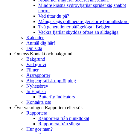
Mindre kräsna sydrovfjärilar sprider sig snabbt
norrut
Vad tittar du på?
Många slags pollinerare ger större bomullsskörd
Två generationer påfågelöga i Belgien
Vackra fjärilar skyddas oftare än alldagliga
Kalender
Anmäl dig här!
Din sida
Om oss
Kontakt och bakgrund
Bakgrund
Vad gör vi
Filmer
Årsrapporter
Biogeografisk uppföljning
Nyhetsbrev
In English
Butterfly Indicators
Kontakta oss
Övervakningen
Rapportera eller sök
Rapportera
Rapportera från punktlokal
Rapportera från slinga
Hur gör man?