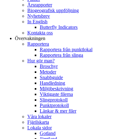
Årsrapporter
Biogeografisk uppföljning
Nyhetsbrev
In English
Butterfly Indicators
Kontakta oss
Övervakningen
Rapportera
Rapportera från punktlokal
Rapportera från slinga
Hur gör man?
Broschyr
Metoder
Snabbguide
Handledning
Miljöbeskrivning
Viktigaste filerna
Slingprotokoll
Punktprotokoll
Länkar & mer filer
Våra lokaler
Fjärilskarta
Lokala sidor
Gotland
Jämtland