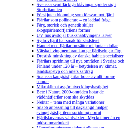
Svenska svartfläckiga blåvingar sprider sig i
Storbritannien
Förskjuten blomning som försvar mot fjäril
Fjärilar som pollinerare – en laddad fråga
Färg, storlek och genetik skiljer
skogspärlemorfjärilens former
UV-ljus avslöjar busksnabbvingens larver
Sydrovfjäril har smak för stadslivet
Handel med fjärilar omsätter miljontals dollar
Vätska i vingmembran kan ge fjärilsvingar färg
Drastisk minskning av danska habitatspecialister
Fjärilars spridning till nya områden i Sverige och
Finland under 120 år
– betydelsen av klimat,
landskapstyp och arters särdrag
Spanska kamgräsfjärilar hotas av allt torrare
somrar
Mikroklimat avgör utvecklingshastighet
Bete i Natura 2000-områden hotar de
väddnätfjärilar som ska skyddas
Nektar – tema med många variationer
Snabb anpassning till dagslängd hjälper
svingelgräsfjärilens spridning norrut
Fjärilslarvernas värdväxter– Mycket mer än en
midsommarbukett
Monarker migrerar söderut allt senare