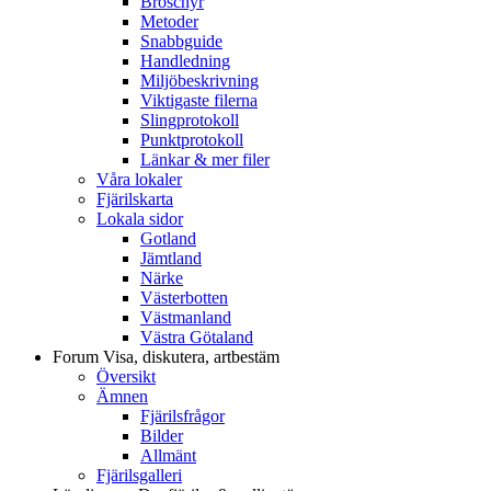
Broschyr
Metoder
Snabbguide
Handledning
Miljöbeskrivning
Viktigaste filerna
Slingprotokoll
Punktprotokoll
Länkar & mer filer
Våra lokaler
Fjärilskarta
Lokala sidor
Gotland
Jämtland
Närke
Västerbotten
Västmanland
Västra Götaland
Forum
Visa, diskutera, artbestäm
Översikt
Ämnen
Fjärilsfrågor
Bilder
Allmänt
Fjärilsgalleri