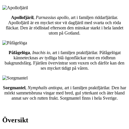
Apollofjäril
,
Parnassius apollo
, art i familjen riddarfjärilar.
Apollofjäril är en mycket stor vit dagfjäril med svarta och röda
fläckar. Den är rödlistad eftersom den minskar starkt i hela landet
utom på Gotland.
Påfågelöga
,
Inachis io
, art i familjen praktfjärilar. Påfågelögat
kännetecknas av tydliga blå ögonfläckar mot en rödbrun
bakgrundsfärg. Fjärilen övervintrar som vuxen och därför kan den
ses mycket tidigt på våren.
Sorgmantel
,
Nymphalis antiopa
, art i familjen praktfjärilar. Den har
mörkt sammetsbruna vingar med bred, gul ytterkant och äter bland
annat sav och rutten frukt. Sorgmantel finns i hela Sverige.
Översikt