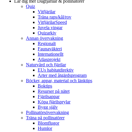
Lär dig mer
Dagfjärilar & pollinatörer
Quiz
Vitfjärilar
Träna raps/kål/rov
VitfjärilarSpeed
Juvela vingar
Quizarkiv
Annan övervakning
Regionalt
Faunaväkteri
Internationellt
Atlasprojekt
Naturvård och fjärilar
EUs habitatdirektiv
Arter med åtgärdsprogram
Böcker, appar, material och länktips
Boktips
Resurser på nätet
Fjärilsappar
Köpa fjärilsprylar
Bygg själv
Pollinatörsövervakning
Träna på pollinatörer
Blomflugor
Humlor