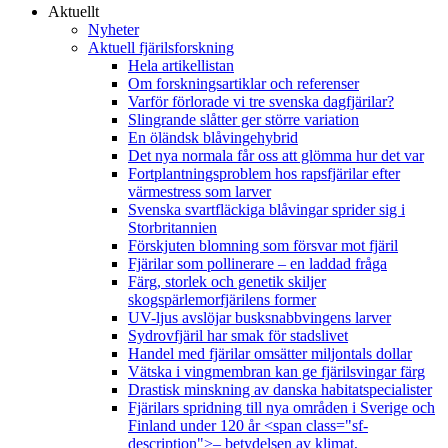
Aktuellt
Nyheter
Aktuell fjärilsforskning
Hela artikellistan
Om forskningsartiklar och referenser
Varför förlorade vi tre svenska dagfjärilar?
Slingrande slåtter ger större variation
En öländsk blåvingehybrid
Det nya normala får oss att glömma hur det var
Fortplantningsproblem hos rapsfjärilar efter
värmestress som larver
Svenska svartfläckiga blåvingar sprider sig i
Storbritannien
Förskjuten blomning som försvar mot fjäril
Fjärilar som pollinerare – en laddad fråga
Färg, storlek och genetik skiljer
skogspärlemorfjärilens former
UV-ljus avslöjar busksnabbvingens larver
Sydrovfjäril har smak för stadslivet
Handel med fjärilar omsätter miljontals dollar
Vätska i vingmembran kan ge fjärilsvingar färg
Drastisk minskning av danska habitatspecialister
Fjärilars spridning till nya områden i Sverige och
Finland under 120 år <span class="sf-
description">– betydelsen av klimat,