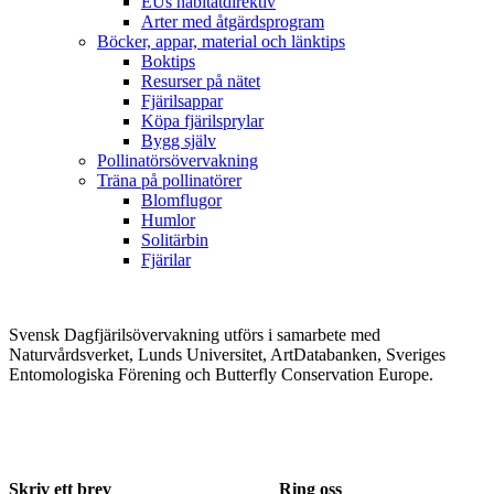
EUs habitatdirektiv
Arter med åtgärdsprogram
Böcker, appar, material och länktips
Boktips
Resurser på nätet
Fjärilsappar
Köpa fjärilsprylar
Bygg själv
Pollinatörsövervakning
Träna på pollinatörer
Blomflugor
Humlor
Solitärbin
Fjärilar
Svensk Dagfjärilsövervakning utförs i samarbete med
Naturvårdsverket, Lunds Universitet, ArtDatabanken, Sveriges
Entomologiska Förening och Butterfly Conservation Europe.
Skriv ett brev
Ring oss