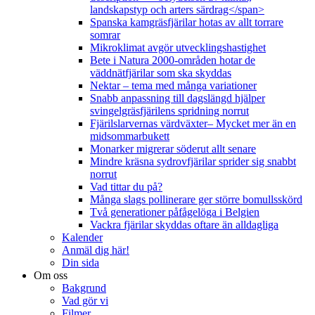
landskapstyp och arters särdrag</span>
Spanska kamgräsfjärilar hotas av allt torrare
somrar
Mikroklimat avgör utvecklingshastighet
Bete i Natura 2000-områden hotar de
väddnätfjärilar som ska skyddas
Nektar – tema med många variationer
Snabb anpassning till dagslängd hjälper
svingelgräsfjärilens spridning norrut
Fjärilslarvernas värdväxter– Mycket mer än en
midsommarbukett
Monarker migrerar söderut allt senare
Mindre kräsna sydrovfjärilar sprider sig snabbt
norrut
Vad tittar du på?
Många slags pollinerare ger större bomullsskörd
Två generationer påfågelöga i Belgien
Vackra fjärilar skyddas oftare än alldagliga
Kalender
Anmäl dig här!
Din sida
Om oss
Bakgrund
Vad gör vi
Filmer