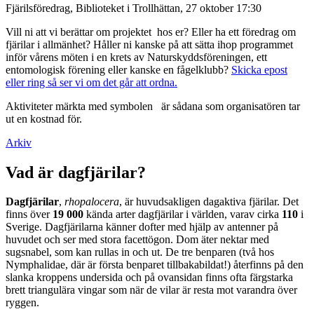
Fjärilsföredrag, Biblioteket i Trollhättan, 27 oktober 17:30
Vill ni att vi berättar om projektet hos er? Eller ha ett föredrag om
fjärilar i allmänhet? Håller ni kanske på att sätta ihop programmet
inför vårens möten i en krets av Naturskyddsföreningen, ett
entomologisk förening eller kanske en fågelklubb?
Skicka epost
eller ring så ser vi om det går att ordna.
Aktiviteter märkta med symbolen
är sådana som organisatören tar
ut en kostnad för.
Arkiv
Vad är dagfjärilar?
Dagfjärilar
,
rhopalocera
, är huvudsakligen dagaktiva fjärilar. Det
finns över
19 000
kända arter dagfjärilar i världen, varav cirka
110
i
Sverige. Dagfjärilarna känner dofter med hjälp av antenner på
huvudet och ser med stora facettögon. Dom äter nektar med
sugsnabel, som kan rullas in och ut. De tre benparen (två hos
Nymphalidae, där är första benparet tillbakabildat!) återfinns på den
slanka kroppens undersida och på ovansidan finns ofta färgstarka
brett triangulära vingar som när de vilar är resta mot varandra över
ryggen.