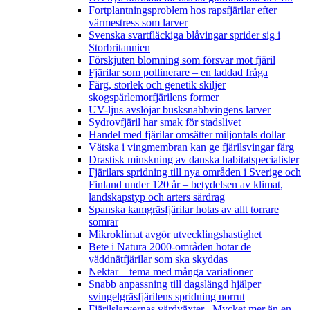
Fortplantningsproblem hos rapsfjärilar efter
värmestress som larver
Svenska svartfläckiga blåvingar sprider sig i
Storbritannien
Förskjuten blomning som försvar mot fjäril
Fjärilar som pollinerare – en laddad fråga
Färg, storlek och genetik skiljer
skogspärlemorfjärilens former
UV-ljus avslöjar busksnabbvingens larver
Sydrovfjäril har smak för stadslivet
Handel med fjärilar omsätter miljontals dollar
Vätska i vingmembran kan ge fjärilsvingar färg
Drastisk minskning av danska habitatspecialister
Fjärilars spridning till nya områden i Sverige och
Finland under 120 år
– betydelsen av klimat,
landskapstyp och arters särdrag
Spanska kamgräsfjärilar hotas av allt torrare
somrar
Mikroklimat avgör utvecklingshastighet
Bete i Natura 2000-områden hotar de
väddnätfjärilar som ska skyddas
Nektar – tema med många variationer
Snabb anpassning till dagslängd hjälper
svingelgräsfjärilens spridning norrut
Fjärilslarvernas värdväxter– Mycket mer än en