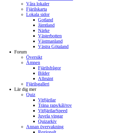
Våra lokaler
Fjärilskarta
Lokala sidor
Gotland
Jämtland
Närke
Västerbotten
Västmanland
Västra Götaland
Forum
Översikt
Ämnen
Fjärilsfrågor
Bilder
Allmänt
Fjärilsgalleri
Lär dig mer
Quiz
Vitfjärilar
Träna raps/kål/rov
VitfjärilarSpeed
Juvela vingar
Quizarkiv
Annan övervakning
Regionalt