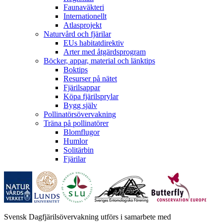
Faunaväkteri
Internationellt
Atlasprojekt
Naturvård och fjärilar
EUs habitatdirektiv
Arter med åtgärdsprogram
Böcker, appar, material och länktips
Boktips
Resurser på nätet
Fjärilsappar
Köpa fjärilsprylar
Bygg själv
Pollinatörsövervakning
Träna på pollinatörer
Blomflugor
Humlor
Solitärbin
Fjärilar
Svensk Dagfjärilsövervakning utförs i samarbete med