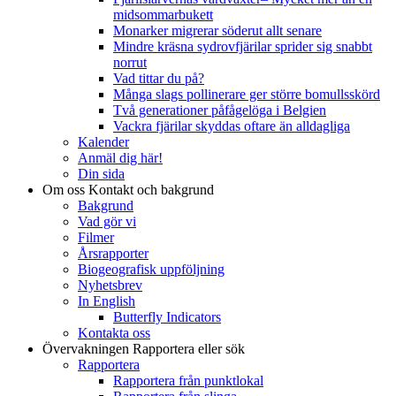
midsommarbukett
Monarker migrerar söderut allt senare
Mindre kräsna sydrovfjärilar sprider sig snabbt
norrut
Vad tittar du på?
Många slags pollinerare ger större bomullsskörd
Två generationer påfågelöga i Belgien
Vackra fjärilar skyddas oftare än alldagliga
Kalender
Anmäl dig här!
Din sida
Om oss
Kontakt och bakgrund
Bakgrund
Vad gör vi
Filmer
Årsrapporter
Biogeografisk uppföljning
Nyhetsbrev
In English
Butterfly Indicators
Kontakta oss
Övervakningen
Rapportera eller sök
Rapportera
Rapportera från punktlokal