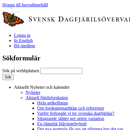
Hoppa till huvudinnehåll
Logga in
In English
Bli medlem
Sökformulär
Sök på webbplatsen
Aktuellt
Nyheter och kalender
Nyheter
Aktuell fjärilsforskning
Hela artikellistan
Om forskningsartiklar och referenser
Varför förlorade vi tre svenska dagfjärilar?
Slingrande slåtter ger större variation
En öländsk blåvingehybrid
Det nya normala får oss att glömma hur det var