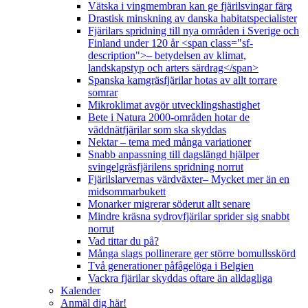
Vätska i vingmembran kan ge fjärilsvingar färg
Drastisk minskning av danska habitatspecialister
Fjärilars spridning till nya områden i Sverige och
Finland under 120 år <span class="sf-
description">– betydelsen av klimat,
landskapstyp och arters särdrag</span>
Spanska kamgräsfjärilar hotas av allt torrare
somrar
Mikroklimat avgör utvecklingshastighet
Bete i Natura 2000-områden hotar de
väddnätfjärilar som ska skyddas
Nektar – tema med många variationer
Snabb anpassning till dagslängd hjälper
svingelgräsfjärilens spridning norrut
Fjärilslarvernas värdväxter– Mycket mer än en
midsommarbukett
Monarker migrerar söderut allt senare
Mindre kräsna sydrovfjärilar sprider sig snabbt
norrut
Vad tittar du på?
Många slags pollinerare ger större bomullsskörd
Två generationer påfågelöga i Belgien
Vackra fjärilar skyddas oftare än alldagliga
Kalender
Anmäl dig här!