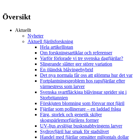
Översikt
Aktuellt
Nyheter
Aktuell fjärilsforskning
Hela artikellistan
Om forskningsartiklar och referenser
Varför förlorade vi tre svenska dagfjärilar?
Slingrande slåtter ger större variation
En öländsk blåvingehybrid
Det nya normala får oss att glömma hur det var
Fortplantningsproblem hos rapsfjärilar efter
värmestress som larver
Svenska svartfläckiga blåvingar sprider sig i
Storbritannien
Förskjuten blomning som försvar mot fjäril
Fjärilar som pollinerare – en laddad fråga
Färg, storlek och genetik skiljer
skogspärlemorfjärilens former
UV-ljus avslöjar busksnabbvingens larver
Sydrovfjäril har smak för stadslivet
Handel med fjärilar omsätter miljontals dollar