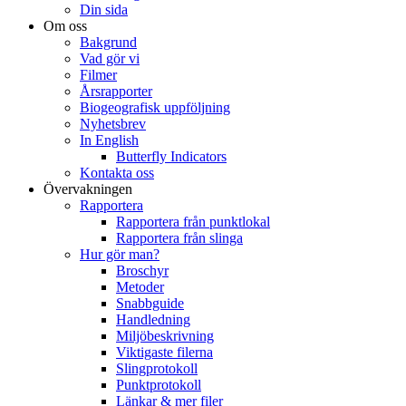
Din sida
Om oss
Bakgrund
Vad gör vi
Filmer
Årsrapporter
Biogeografisk uppföljning
Nyhetsbrev
In English
Butterfly Indicators
Kontakta oss
Övervakningen
Rapportera
Rapportera från punktlokal
Rapportera från slinga
Hur gör man?
Broschyr
Metoder
Snabbguide
Handledning
Miljöbeskrivning
Viktigaste filerna
Slingprotokoll
Punktprotokoll
Länkar & mer filer