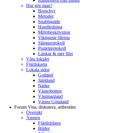
Rapportera från slinga
Hur gör man?
Broschyr
Metoder
Snabbguide
Handledning
Miljöbeskrivning
Viktigaste filerna
Slingprotokoll
Punktprotokoll
Länkar & mer filer
Våra lokaler
Fjärilskarta
Lokala sidor
Gotland
Jämtland
Närke
Västerbotten
Västmanland
Västra Götaland
Forum
Visa, diskutera, artbestäm
Översikt
Ämnen
Fjärilsfrågor
Bilder