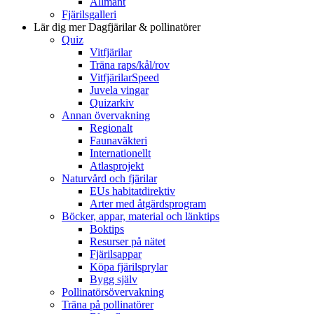
Allmänt
Fjärilsgalleri
Lär dig mer
Dagfjärilar & pollinatörer
Quiz
Vitfjärilar
Träna raps/kål/rov
VitfjärilarSpeed
Juvela vingar
Quizarkiv
Annan övervakning
Regionalt
Faunaväkteri
Internationellt
Atlasprojekt
Naturvård och fjärilar
EUs habitatdirektiv
Arter med åtgärdsprogram
Böcker, appar, material och länktips
Boktips
Resurser på nätet
Fjärilsappar
Köpa fjärilsprylar
Bygg själv
Pollinatörsövervakning
Träna på pollinatörer