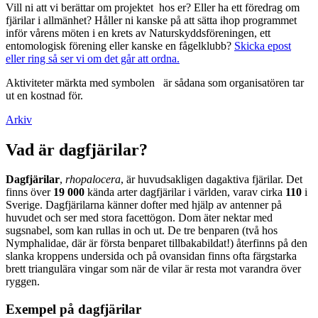
Vill ni att vi berättar om projektet hos er? Eller ha ett föredrag om
fjärilar i allmänhet? Håller ni kanske på att sätta ihop programmet
inför vårens möten i en krets av Naturskyddsföreningen, ett
entomologisk förening eller kanske en fågelklubb?
Skicka epost
eller ring så ser vi om det går att ordna.
Aktiviteter märkta med symbolen
är sådana som organisatören tar
ut en kostnad för.
Arkiv
Vad är dagfjärilar?
Dagfjärilar
,
rhopalocera
, är huvudsakligen dagaktiva fjärilar. Det
finns över
19 000
kända arter dagfjärilar i världen, varav cirka
110
i
Sverige. Dagfjärilarna känner dofter med hjälp av antenner på
huvudet och ser med stora facettögon. Dom äter nektar med
sugsnabel, som kan rullas in och ut. De tre benparen (två hos
Nymphalidae, där är första benparet tillbakabildat!) återfinns på den
slanka kroppens undersida och på ovansidan finns ofta färgstarka
brett triangulära vingar som när de vilar är resta mot varandra över
ryggen.
Exempel på dagfjärilar