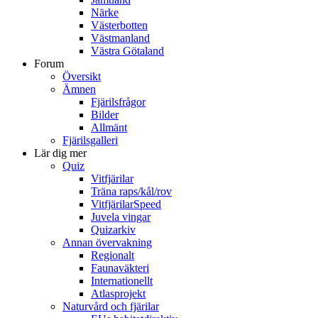
Närke
Västerbotten
Västmanland
Västra Götaland
Forum
Översikt
Ämnen
Fjärilsfrågor
Bilder
Allmänt
Fjärilsgalleri
Lär dig mer
Quiz
Vitfjärilar
Träna raps/kål/rov
VitfjärilarSpeed
Juvela vingar
Quizarkiv
Annan övervakning
Regionalt
Faunaväkteri
Internationellt
Atlasprojekt
Naturvård och fjärilar