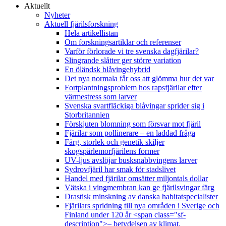
Aktuellt
Nyheter
Aktuell fjärilsforskning
Hela artikellistan
Om forskningsartiklar och referenser
Varför förlorade vi tre svenska dagfjärilar?
Slingrande slåtter ger större variation
En öländsk blåvingehybrid
Det nya normala får oss att glömma hur det var
Fortplantningsproblem hos rapsfjärilar efter
värmestress som larver
Svenska svartfläckiga blåvingar sprider sig i
Storbritannien
Förskjuten blomning som försvar mot fjäril
Fjärilar som pollinerare – en laddad fråga
Färg, storlek och genetik skiljer
skogspärlemorfjärilens former
UV-ljus avslöjar busksnabbvingens larver
Sydrovfjäril har smak för stadslivet
Handel med fjärilar omsätter miljontals dollar
Vätska i vingmembran kan ge fjärilsvingar färg
Drastisk minskning av danska habitatspecialister
Fjärilars spridning till nya områden i Sverige och
Finland under 120 år <span class="sf-
description">– betydelsen av klimat,