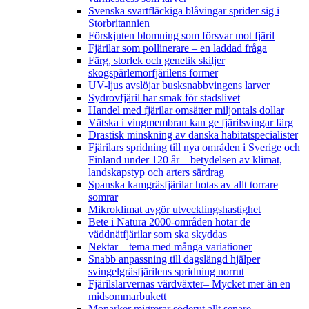
Svenska svartfläckiga blåvingar sprider sig i
Storbritannien
Förskjuten blomning som försvar mot fjäril
Fjärilar som pollinerare – en laddad fråga
Färg, storlek och genetik skiljer
skogspärlemorfjärilens former
UV-ljus avslöjar busksnabbvingens larver
Sydrovfjäril har smak för stadslivet
Handel med fjärilar omsätter miljontals dollar
Vätska i vingmembran kan ge fjärilsvingar färg
Drastisk minskning av danska habitatspecialister
Fjärilars spridning till nya områden i Sverige och
Finland under 120 år
– betydelsen av klimat,
landskapstyp och arters särdrag
Spanska kamgräsfjärilar hotas av allt torrare
somrar
Mikroklimat avgör utvecklingshastighet
Bete i Natura 2000-områden hotar de
väddnätfjärilar som ska skyddas
Nektar – tema med många variationer
Snabb anpassning till dagslängd hjälper
svingelgräsfjärilens spridning norrut
Fjärilslarvernas värdväxter– Mycket mer än en
midsommarbukett
Monarker migrerar söderut allt senare