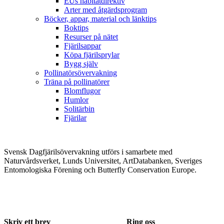
EUs habitatdirektiv
Arter med åtgärdsprogram
Böcker, appar, material och länktips
Boktips
Resurser på nätet
Fjärilsappar
Köpa fjärilsprylar
Bygg själv
Pollinatörsövervakning
Träna på pollinatörer
Blomflugor
Humlor
Solitärbin
Fjärilar
Svensk Dagfjärilsövervakning utförs i samarbete med
Naturvårdsverket, Lunds Universitet, ArtDatabanken, Sveriges
Entomologiska Förening och Butterfly Conservation Europe.
Skriv ett brev
Ring oss