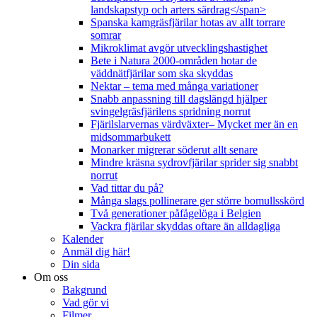
landskapstyp och arters särdrag</span>
Spanska kamgräsfjärilar hotas av allt torrare
somrar
Mikroklimat avgör utvecklingshastighet
Bete i Natura 2000-områden hotar de
väddnätfjärilar som ska skyddas
Nektar – tema med många variationer
Snabb anpassning till dagslängd hjälper
svingelgräsfjärilens spridning norrut
Fjärilslarvernas värdväxter– Mycket mer än en
midsommarbukett
Monarker migrerar söderut allt senare
Mindre kräsna sydrovfjärilar sprider sig snabbt
norrut
Vad tittar du på?
Många slags pollinerare ger större bomullsskörd
Två generationer påfågelöga i Belgien
Vackra fjärilar skyddas oftare än alldagliga
Kalender
Anmäl dig här!
Din sida
Om oss
Bakgrund
Vad gör vi
Filmer