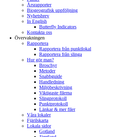
Årsrapporter
Biogeografisk uppföljning
Nyhetsbrev
In English
Butterfly Indicators
Kontakta oss
Övervakningen
Rapportera
Rapportera från punktlokal
Rapportera från slinga
Hur gör man?
Broschyr
Metoder
Snabbguide
Handledning
Miljöbeskrivning
Viktigaste filerna
Slingprotokoll
Punktprotokoll
Länkar & mer filer
Våra lokaler
Fjärilskarta
Lokala sidor
Gotland
Jämtland