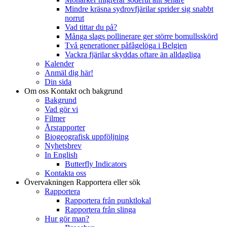
Mindre kräsna sydrovfjärilar sprider sig snabbt
norrut
Vad tittar du på?
Många slags pollinerare ger större bomullsskörd
Två generationer påfågelöga i Belgien
Vackra fjärilar skyddas oftare än alldagliga
Kalender
Anmäl dig här!
Din sida
Om oss
Kontakt och bakgrund
Bakgrund
Vad gör vi
Filmer
Årsrapporter
Biogeografisk uppföljning
Nyhetsbrev
In English
Butterfly Indicators
Kontakta oss
Övervakningen
Rapportera eller sök
Rapportera
Rapportera från punktlokal
Rapportera från slinga
Hur gör man?