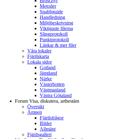
Broschyr
Metoder
Snabbguide
Handledning
Miljöbeskrivning
Viktigaste filerna
Slingprotokoll
Punktprotokoll
Länkar & mer filer
Våra lokaler
Fjärilskarta
Lokala sidor
Gotland
Jämtland
Närke
Västerbotten
Västmanland
Västra Götaland
Forum
Visa, diskutera, artbestäm
Översikt
Ämnen
Fjärilsfrågor
Bilder
Allmänt
Fjärilsgalleri