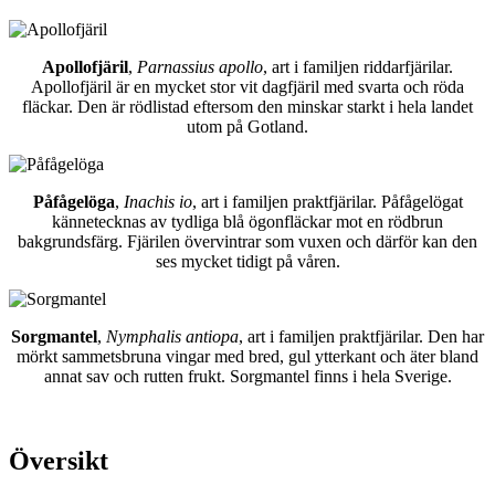
Apollofjäril
,
Parnassius apollo
, art i familjen riddarfjärilar.
Apollofjäril är en mycket stor vit dagfjäril med svarta och röda
fläckar. Den är rödlistad eftersom den minskar starkt i hela landet
utom på Gotland.
Påfågelöga
,
Inachis io
, art i familjen praktfjärilar. Påfågelögat
kännetecknas av tydliga blå ögonfläckar mot en rödbrun
bakgrundsfärg. Fjärilen övervintrar som vuxen och därför kan den
ses mycket tidigt på våren.
Sorgmantel
,
Nymphalis antiopa
, art i familjen praktfjärilar. Den har
mörkt sammetsbruna vingar med bred, gul ytterkant och äter bland
annat sav och rutten frukt. Sorgmantel finns i hela Sverige.
Översikt