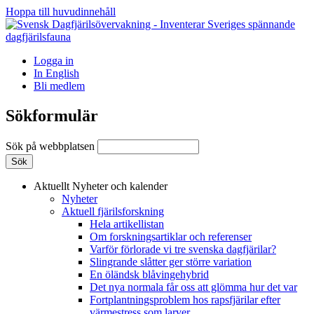
Hoppa till huvudinnehåll
Logga in
In English
Bli medlem
Sökformulär
Sök på webbplatsen
Aktuellt
Nyheter och kalender
Nyheter
Aktuell fjärilsforskning
Hela artikellistan
Om forskningsartiklar och referenser
Varför förlorade vi tre svenska dagfjärilar?
Slingrande slåtter ger större variation
En öländsk blåvingehybrid
Det nya normala får oss att glömma hur det var
Fortplantningsproblem hos rapsfjärilar efter
värmestress som larver