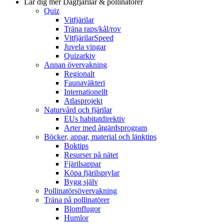
Lär dig mer
Dagfjärilar & pollinatörer
Quiz
Vitfjärilar
Träna raps/kål/rov
VitfjärilarSpeed
Juvela vingar
Quizarkiv
Annan övervakning
Regionalt
Faunaväkteri
Internationellt
Atlasprojekt
Naturvård och fjärilar
EUs habitatdirektiv
Arter med åtgärdsprogram
Böcker, appar, material och länktips
Boktips
Resurser på nätet
Fjärilsappar
Köpa fjärilsprylar
Bygg själv
Pollinatörsövervakning
Träna på pollinatörer
Blomflugor
Humlor