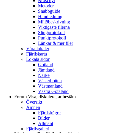
Broschyr
Metoder
Snabbguide
Handledning
Miljöbeskrivning
Viktigaste filerna
Slingprotokoll
Punktprotokoll
Länkar & mer filer
Våra lokaler
Fjärilskarta
Lokala sidor
Gotland
Jämtland
Närke
Västerbotten
Västmanland
Västra Götaland
Forum
Visa, diskutera, artbestäm
Översikt
Ämnen
Fjärilsfrågor
Bilder
Allmänt
Fjärilsgalleri