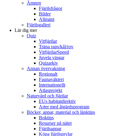
Ämnen
Fjärilsfrågor
Bilder
Allmänt
Fjärilsgalleri
Lär dig mer
Quiz
Vitfjärilar
Träna raps/kål/rov
VitfjärilarSpeed
Juvela vingar
Quizarkiv
Annan övervakning
Regionalt
Faunaväkteri
Internationellt
Atlasprojekt
Naturvård och fjärilar
EUs habitatdirektiv
Arter med åtgärdsprogram
Böcker, appar, material och länktips
Boktips
Resurser på nätet
Fjärilsappar
Köpa fjärilsprylar