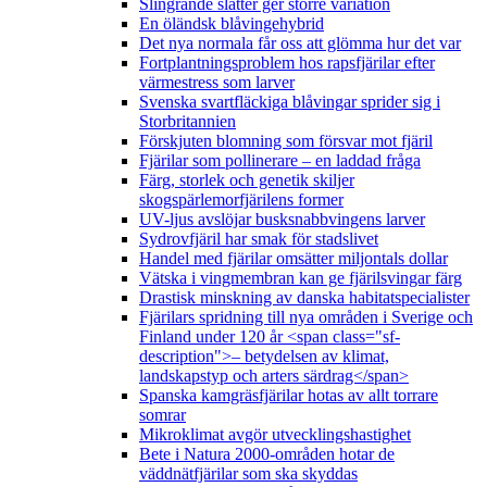
Slingrande slåtter ger större variation
En öländsk blåvingehybrid
Det nya normala får oss att glömma hur det var
Fortplantningsproblem hos rapsfjärilar efter
värmestress som larver
Svenska svartfläckiga blåvingar sprider sig i
Storbritannien
Förskjuten blomning som försvar mot fjäril
Fjärilar som pollinerare – en laddad fråga
Färg, storlek och genetik skiljer
skogspärlemorfjärilens former
UV-ljus avslöjar busksnabbvingens larver
Sydrovfjäril har smak för stadslivet
Handel med fjärilar omsätter miljontals dollar
Vätska i vingmembran kan ge fjärilsvingar färg
Drastisk minskning av danska habitatspecialister
Fjärilars spridning till nya områden i Sverige och
Finland under 120 år <span class="sf-
description">– betydelsen av klimat,
landskapstyp och arters särdrag</span>
Spanska kamgräsfjärilar hotas av allt torrare
somrar
Mikroklimat avgör utvecklingshastighet
Bete i Natura 2000-områden hotar de
väddnätfjärilar som ska skyddas