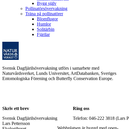
Bygg själv
Pollinatörsövervakning
Träna på pollinatörer
Blomflugor
Humlor
Solitärbin
Fjärilar
Svensk Dagfjärilsövervakning utförs i samarbete med
Naturvårdsverket, Lunds Universitet, ArtDatabanken, Sveriges
Entomologiska Förening och Butterfly Conservation Europe.
Skriv ett brev
Ring oss
Svensk Dagfjärilsövervakning
Telefon: 046-222 3818 (Lars P
Lars Pettersson
Webbplatsen är byggd med open-
Ekologihuset