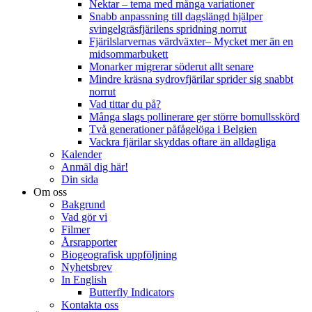
Nektar – tema med många variationer
Snabb anpassning till dagslängd hjälper
svingelgräsfjärilens spridning norrut
Fjärilslarvernas värdväxter– Mycket mer än en
midsommarbukett
Monarker migrerar söderut allt senare
Mindre kräsna sydrovfjärilar sprider sig snabbt
norrut
Vad tittar du på?
Många slags pollinerare ger större bomullsskörd
Två generationer påfågelöga i Belgien
Vackra fjärilar skyddas oftare än alldagliga
Kalender
Anmäl dig här!
Din sida
Om oss
Bakgrund
Vad gör vi
Filmer
Årsrapporter
Biogeografisk uppföljning
Nyhetsbrev
In English
Butterfly Indicators
Kontakta oss