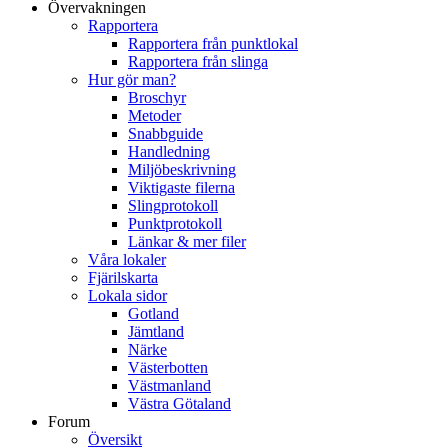
Övervakningen
Rapportera
Rapportera från punktlokal
Rapportera från slinga
Hur gör man?
Broschyr
Metoder
Snabbguide
Handledning
Miljöbeskrivning
Viktigaste filerna
Slingprotokoll
Punktprotokoll
Länkar & mer filer
Våra lokaler
Fjärilskarta
Lokala sidor
Gotland
Jämtland
Närke
Västerbotten
Västmanland
Västra Götaland
Forum
Översikt