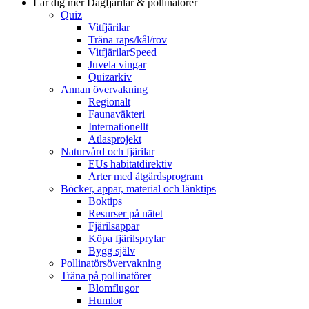
Lär dig mer
Dagfjärilar & pollinatörer
Quiz
Vitfjärilar
Träna raps/kål/rov
VitfjärilarSpeed
Juvela vingar
Quizarkiv
Annan övervakning
Regionalt
Faunaväkteri
Internationellt
Atlasprojekt
Naturvård och fjärilar
EUs habitatdirektiv
Arter med åtgärdsprogram
Böcker, appar, material och länktips
Boktips
Resurser på nätet
Fjärilsappar
Köpa fjärilsprylar
Bygg själv
Pollinatörsövervakning
Träna på pollinatörer
Blomflugor
Humlor