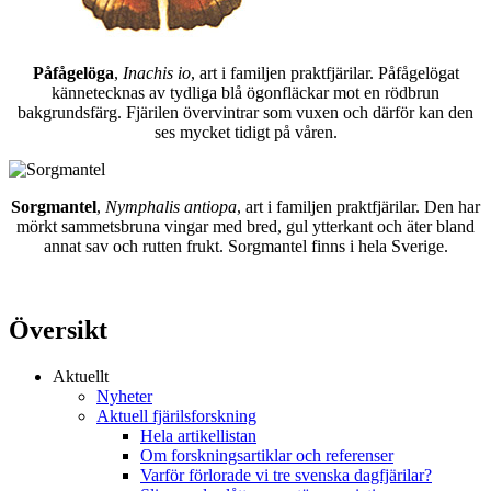
Påfågelöga
,
Inachis io
, art i familjen praktfjärilar. Påfågelögat
kännetecknas av tydliga blå ögonfläckar mot en rödbrun
bakgrundsfärg. Fjärilen övervintrar som vuxen och därför kan den
ses mycket tidigt på våren.
Sorgmantel
,
Nymphalis antiopa
, art i familjen praktfjärilar. Den har
mörkt sammetsbruna vingar med bred, gul ytterkant och äter bland
annat sav och rutten frukt. Sorgmantel finns i hela Sverige.
Översikt
Aktuellt
Nyheter
Aktuell fjärilsforskning
Hela artikellistan
Om forskningsartiklar och referenser
Varför förlorade vi tre svenska dagfjärilar?