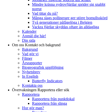
Mindre kräsna sydrovfjärilar sprider sig snabbt
norrut
Vad tittar du på?
Många slags pollinerare ger större bomullsskörd
Två generationer påfågelöga i Belgien
Vackra fjärilar skyddas oftare än alldagliga
Kalender
Anmäl dig här!
Din sida
Om oss
Kontakt och bakgrund
Bakgrund
Vad gör vi
Filmer
Årsrapporter
Biogeografisk uppföljning
Nyhetsbrev
In English
Butterfly Indicators
Kontakta oss
Övervakningen
Rapportera eller sök
Rapportera
Rapportera från punktlokal
Rapportera från slinga
Hur gör man?