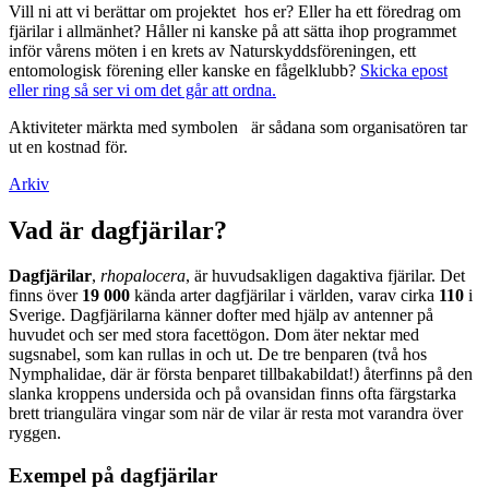
Vill ni att vi berättar om projektet hos er? Eller ha ett föredrag om
fjärilar i allmänhet? Håller ni kanske på att sätta ihop programmet
inför vårens möten i en krets av Naturskyddsföreningen, ett
entomologisk förening eller kanske en fågelklubb?
Skicka epost
eller ring så ser vi om det går att ordna.
Aktiviteter märkta med symbolen
är sådana som organisatören tar
ut en kostnad för.
Arkiv
Vad är dagfjärilar?
Dagfjärilar
,
rhopalocera
, är huvudsakligen dagaktiva fjärilar. Det
finns över
19 000
kända arter dagfjärilar i världen, varav cirka
110
i
Sverige. Dagfjärilarna känner dofter med hjälp av antenner på
huvudet och ser med stora facettögon. Dom äter nektar med
sugsnabel, som kan rullas in och ut. De tre benparen (två hos
Nymphalidae, där är första benparet tillbakabildat!) återfinns på den
slanka kroppens undersida och på ovansidan finns ofta färgstarka
brett triangulära vingar som när de vilar är resta mot varandra över
ryggen.
Exempel på dagfjärilar