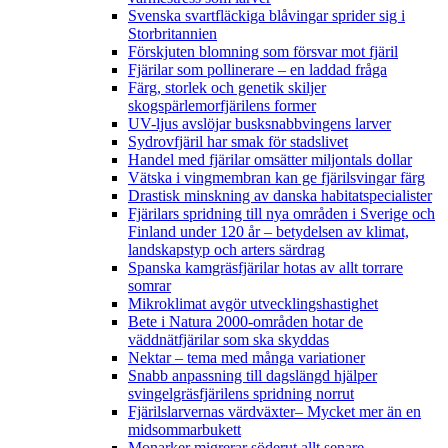
Svenska svartfläckiga blåvingar sprider sig i
Storbritannien
Förskjuten blomning som försvar mot fjäril
Fjärilar som pollinerare – en laddad fråga
Färg, storlek och genetik skiljer
skogspärlemorfjärilens former
UV-ljus avslöjar busksnabbvingens larver
Sydrovfjäril har smak för stadslivet
Handel med fjärilar omsätter miljontals dollar
Vätska i vingmembran kan ge fjärilsvingar färg
Drastisk minskning av danska habitatspecialister
Fjärilars spridning till nya områden i Sverige och
Finland under 120 år
– betydelsen av klimat,
landskapstyp och arters särdrag
Spanska kamgräsfjärilar hotas av allt torrare
somrar
Mikroklimat avgör utvecklingshastighet
Bete i Natura 2000-områden hotar de
väddnätfjärilar som ska skyddas
Nektar – tema med många variationer
Snabb anpassning till dagslängd hjälper
svingelgräsfjärilens spridning norrut
Fjärilslarvernas värdväxter– Mycket mer än en
midsommarbukett
Monarker migrerar söderut allt senare