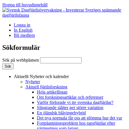
Hoppa till huvudinnehåll
Logga in
In English
Bli medlem
Sökformulär
Sök på webbplatsen
Aktuellt
Nyheter och kalender
Nyheter
Aktuell fjärilsforskning
Hela artikellistan
Om forskningsartiklar och referenser
Varför förlorade vi tre svenska dagfjärilar?
Slingrande slåtter ger större variation
En öländsk blåvingehybrid
Det nya normala får oss att glömma hur det var
Fortplantningsproblem hos rapsfjärilar efter
värmestress som larver