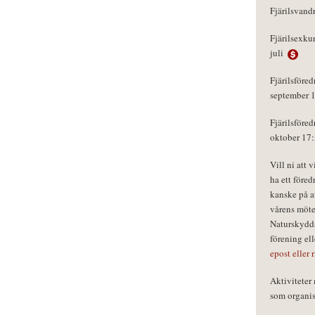
Fjärilsvand
Fjärilsexku
juli
Fjärilsföred
september 
Fjärilsföred
oktober 17
Vill ni att 
ha ett föred
kanske på a
vårens möte
Naturskydds
förening el
epost eller 
Aktivitete
som organisa