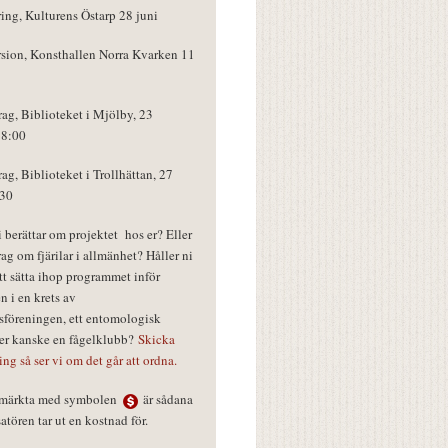
ring, Kulturens Östarp 28 juni
rsion, Konsthallen Norra Kvarken 11
rag, Biblioteket i Mjölby, 23
18:00
rag, Biblioteket i Trollhättan, 27
:30
vi berättar om projektet hos er? Eller
rag om fjärilar i allmänhet? Håller ni
tt sätta ihop programmet inför
n i en krets av
föreningen, ett entomologisk
ler kanske en fågelklubb?
Skicka
ring så ser vi om det går att ordna.
r märkta med symbolen
är sådana
tören tar ut en kostnad för.