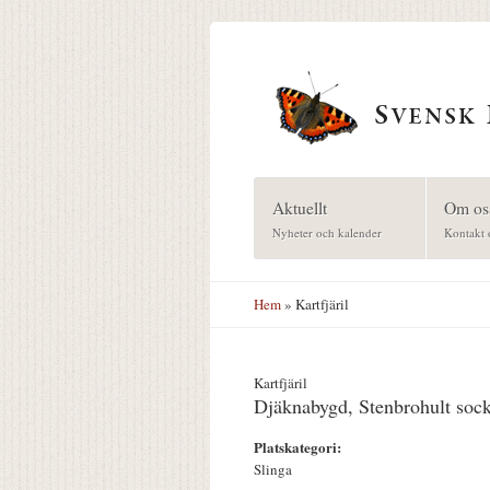
Hoppa till huvudinnehåll
Aktuellt
Om os
Nyheter och kalender
Kontakt 
Hem
» Kartfjäril
Kartfjäril
Djäknabygd, Stenbrohult soc
Platskategori:
Slinga