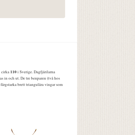
110
v cirka
i Sverige. Dagfjärilarna
s in och ut. De tre benparen (två hos
färgstarka brett triangulära vingar som