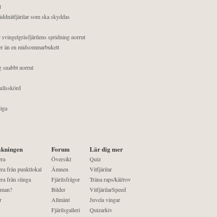
t
äddnätfjärilar som ska skyddas
 svingelgräsfjärilens spridning norrut
mer än en midsommarbukett
g snabbt norrut
ullsskörd
liga
kningen
Forum
Lär dig mer
era
Översikt
Quiz
ra från punktlokal
Ämnen
Vitfjärilar
ra från slinga
Fjärilsfrågor
Träna raps/kål/rov
 man?
Bilder
VitfjärilarSpeed
r
Allmänt
Juvela vingar
Fjärilsgalleri
Quizarkiv