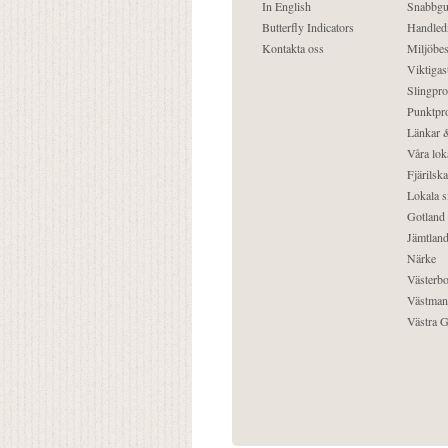
In English
Snabbgu
Butterfly Indicators
Handled
Kontakta oss
Miljöbes
Viktigast
Slingpro
Punktpro
Länkar &
Våra lok
Fjärilska
Lokala s
Gotland
Jämtlan
Närke
Västerbo
Västman
Västra G