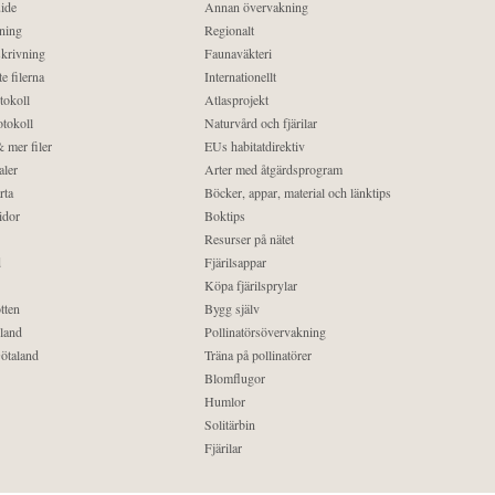
ide
Annan övervakning
ning
Regionalt
krivning
Faunaväkteri
e filerna
Internationellt
tokoll
Atlasprojekt
tokoll
Naturvård och fjärilar
 mer filer
EUs habitatdirektiv
aler
Arter med åtgärdsprogram
rta
Böcker, appar, material och länktips
idor
Boktips
Resurser på nätet
d
Fjärilsappar
Köpa fjärilsprylar
tten
Bygg själv
land
Pollinatörsövervakning
ötaland
Träna på pollinatörer
Blomflugor
Humlor
Solitärbin
Fjärilar