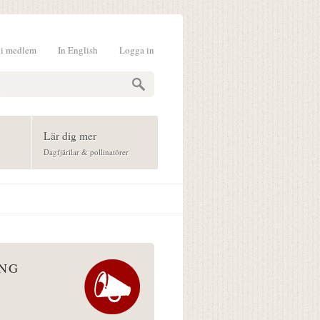
li medlem
In English
Logga in
formulär
Lär dig mer
Dagfjärilar & pollinatörer
ÅNG