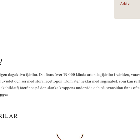
Arkiv
?
19 000
igen dagaktiva fjärilar. Det finns över
kända arter dagfjärilar i världen, vara
huvudet och ser med stora facettögon. Dom äter nektar med sugsnabel, som kan rulla
bakabildat!) återfinns på den slanka kroppens undersida och på ovansidan finns ofta 
yggen.
RILAR