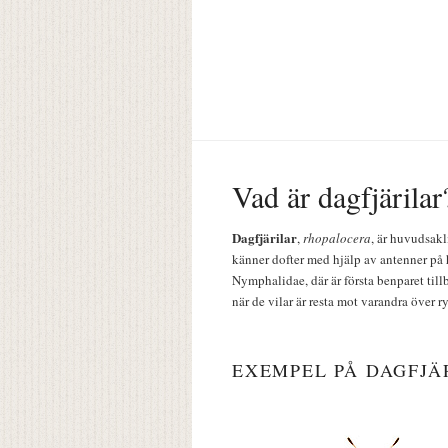
Vad är dagfjärilar
Dagfjärilar
,
rhopalocera
, är huvudsakl
känner dofter med hjälp av antenner på 
Nymphalidae, där är första benparet till
när de vilar är resta mot varandra över r
EXEMPEL PÅ DAGFJÄ