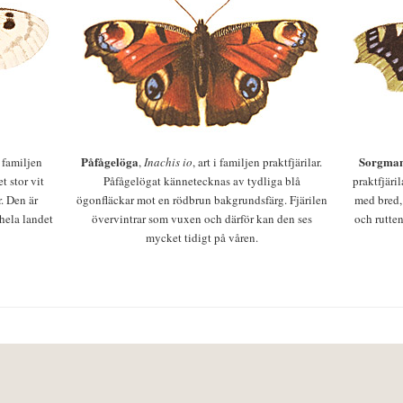
Påfågelöga
Sorgman
 i familjen
,
Inachis io
, art i familjen praktfjärilar.
t stor vit
Påfågelögat kännetecknas av tydliga blå
praktfjäri
r. Den är
ögonfläckar mot en rödbrun bakgrundsfärg. Fjärilen
med bred,
 hela landet
övervintrar som vuxen och därför kan den ses
och rutten
mycket tidigt på våren.