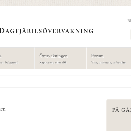
B
Sök
s
Övervakningen
Forum
och bakgrund
Rapportera eller sök
Visa, diskutera, artbestäm
ken
PÅ G