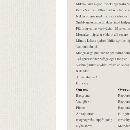
Mikroklimat avgör utvecklingshastighe
Bete i Natura 2000-områden hotar de v
Nektar – tema med många variationer
Snabb anpassning till dagslängd hjälper
Fjärilslarvernas värdväxter– Mycket 
Monarker migrerar söderut allt senare
Mindre kräsna sydrovfjärilar sprider si
Vad tittar du på?
Många slags pollinerare ger större bom
Två generationer påfågelöga i Belgien
Vackra fjärilar skyddas oftare än alldag
Kalender
Anmäl dig här!
Din sida
Om oss
Överva
Bakgrund
Rapport
Vad gör vi
Rapporte
Filmer
Rapporte
Årsrapporter
Hur gör
Biogeografisk uppföljning
Broschy
Nyhetsbrev
Metoder