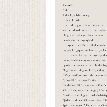
Aktuellt
Nyheter
Aktuell fjärilsforskning
Hela artikellistan
Om forskningsartiklar och referenser
Varför förlorade vi tre svenska dagfjäri
Slingrande slåtter ger större variation
En öländsk blåvingehybrid
Det nya normala får oss att glömma hur
Fortplantningsproblem hos rapsfjärilar 
Svenska svartfläckiga blåvingar sprider 
Förskjuten blomning som försvar mot fj
Fjärilar som pollinerare – en laddad frå
Färg, storlek och genetik skiljer skogs
UV-ljus avslöjar busksnabbvingens lar
Sydrovfjäril har smak för stadslivet
Handel med fjärilar omsätter miljontals 
Vätska i vingmembran kan ge fjärilsvin
Drastisk minskning av danska habitatsp
Fjärilars spridning till nya områden i
Spanska kamgräsfjärilar hotas av allt t