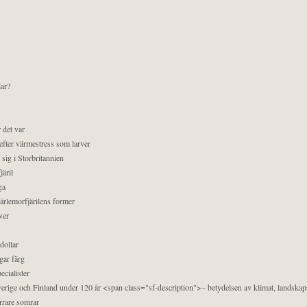
lar?
 det var
efter värmestress som larver
sig i Storbritannien
äril
ga
pärlemorfjärilens former
ver
dollar
gar färg
ecialister
 Sverige och Finland under 120 år <span class="sf-description">– betydelsen av klimat, landska
orrare somrar