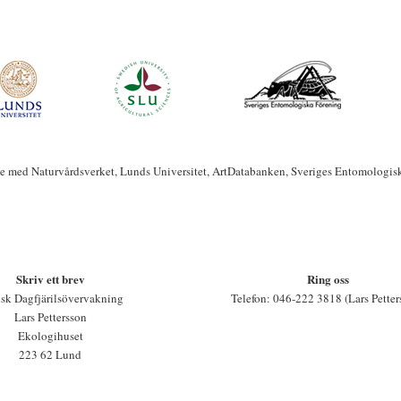
te med Naturvårdsverket, Lunds Universitet, ArtDatabanken, Sveriges Entomologis
Skriv ett brev
Ring oss
sk Dagfjärilsövervakning
Telefon: 046-222 3818 (Lars Petter
Lars Pettersson
Ekologihuset
223 62 Lund