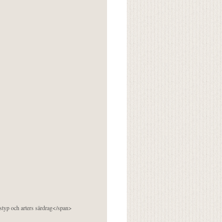
pstyp och arters särdrag</span>