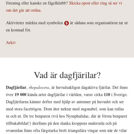
förening eller kanske en fågelklubb?
Skicka epost eller ring så ser vi
om det går att ordna.
Aktiviteter märkta med symbolen
är sådana som organisatören tar ut
en kostnad för.
Arkiv
Vad är dagfjärilar?
Dagfjärilar
,
rhopalocera
, är huvudsakligen dagaktiva fjärilar. Det finns
19 000
110
över
kända arter dagfjärilar i världen, varav cirka
i Sverige.
Dagfjärilarna känner dofter med hjälp av antenner på huvudet och ser
med stora facettögon. Dom äter nektar med sugsnabel, som kan rullas
in och ut. De tre benparen (två hos Nymphalidae, där är första benparet
tillbakabildat!) återfinns på den slanka kroppens undersida och på
ovansidan finns ofta färgstarka brett triangulära vingar som när de vilar