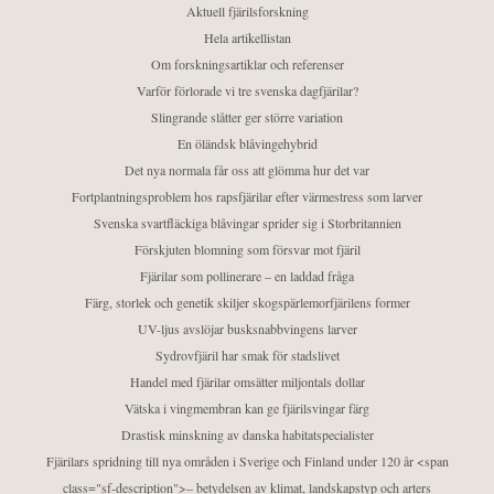
Aktuell fjärilsforskning
Hela artikellistan
Om forskningsartiklar och referenser
Varför förlorade vi tre svenska dagfjärilar?
Slingrande slåtter ger större variation
En öländsk blåvingehybrid
Det nya normala får oss att glömma hur det var
Fortplantningsproblem hos rapsfjärilar efter värmestress som larver
Svenska svartfläckiga blåvingar sprider sig i Storbritannien
Förskjuten blomning som försvar mot fjäril
Fjärilar som pollinerare – en laddad fråga
Färg, storlek och genetik skiljer skogspärlemorfjärilens former
UV-ljus avslöjar busksnabbvingens larver
Sydrovfjäril har smak för stadslivet
Handel med fjärilar omsätter miljontals dollar
Vätska i vingmembran kan ge fjärilsvingar färg
Drastisk minskning av danska habitatspecialister
Fjärilars spridning till nya områden i Sverige och Finland under 120 år <span
class="sf-description">– betydelsen av klimat, landskapstyp och arters