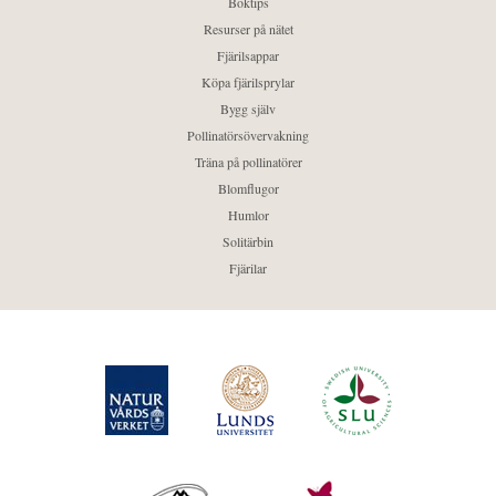
Boktips
Resurser på nätet
Fjärilsappar
Köpa fjärilsprylar
Bygg själv
Pollinatörsövervakning
Träna på pollinatörer
Blomflugor
Humlor
Solitärbin
Fjärilar