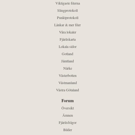
Viktigaste filerna
Slingprotokoll
Punktprotokoll
Länkar & mer filer
Våra lokaler
Fjärilskarta
Lokala sidor
Gotland
Jämtland
Närke
Västerbotten
Västmanland
Västra Götaland
Forum
Översikt
Ämnen
Fjärilsfrågor
Bilder