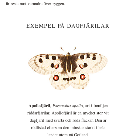
är resta mot varandra över ryggen.
EXEMPEL PÅ DAGFJÄRILAR
Apollofjäril
,
Parnassius apollo
, art i familjen
riddarfjärilar. Apollofjäril är en mycket stor vit
dagfjäril med svarta och röda fläckar. Den är
rödlistad eftersom den minskar starkt i hela
landet utom på Gotland.