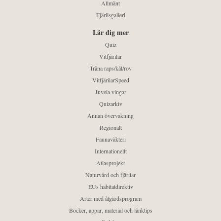
Allmänt
Fjärilsgalleri
Lär dig mer
Quiz
Vitfjärilar
Träna raps/kål/rov
VitfjärilarSpeed
Juvela vingar
Quizarkiv
Annan övervakning
Regionalt
Faunaväkteri
Internationellt
Atlasprojekt
Naturvård och fjärilar
EUs habitatdirektiv
Arter med åtgärdsprogram
Böcker, appar, material och länktips