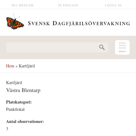
Hoppa till huvudinnehåll
BLI MEDLEM
IN ENGLISH
LOGGA IN
Sökformulär
Hem
» Kartfjäril
Kartfjäril
Västra Blentarp
Platskategori:
Punktlokal
Antal observationer:
3