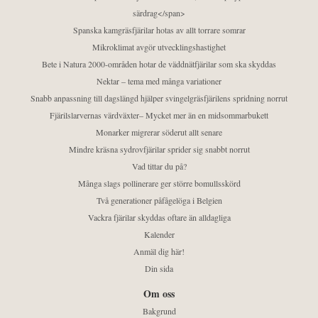
särdrag</span>
Spanska kamgräsfjärilar hotas av allt torrare somrar
Mikroklimat avgör utvecklingshastighet
Bete i Natura 2000-områden hotar de väddnätfjärilar som ska skyddas
Nektar – tema med många variationer
Snabb anpassning till dagslängd hjälper svingelgräsfjärilens spridning norrut
Fjärilslarvernas värdväxter– Mycket mer än en midsommarbukett
Monarker migrerar söderut allt senare
Mindre kräsna sydrovfjärilar sprider sig snabbt norrut
Vad tittar du på?
Många slags pollinerare ger större bomullsskörd
Två generationer påfågelöga i Belgien
Vackra fjärilar skyddas oftare än alldagliga
Kalender
Anmäl dig här!
Din sida
Om oss
Bakgrund