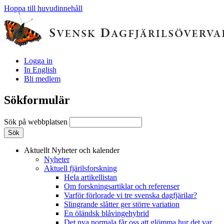
Hoppa till huvudinnehåll
Logga in
In English
Bli medlem
Sökformulär
Sök på webbplatsen
Aktuellt
Nyheter och kalender
Nyheter
Aktuell fjärilsforskning
Hela artikellistan
Om forskningsartiklar och referenser
Varför förlorade vi tre svenska dagfjärilar?
Slingrande slåtter ger större variation
En öländsk blåvingehybrid
Det nya normala får oss att glömma hur det var