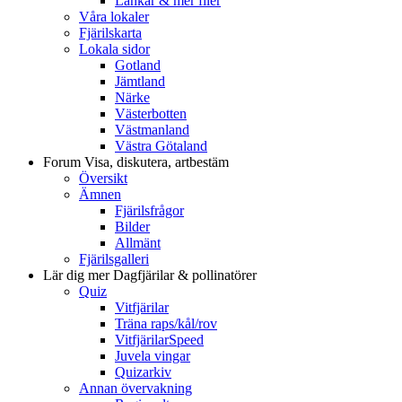
Länkar & mer filer
Våra lokaler
Fjärilskarta
Lokala sidor
Gotland
Jämtland
Närke
Västerbotten
Västmanland
Västra Götaland
Forum
Visa, diskutera, artbestäm
Översikt
Ämnen
Fjärilsfrågor
Bilder
Allmänt
Fjärilsgalleri
Lär dig mer
Dagfjärilar & pollinatörer
Quiz
Vitfjärilar
Träna raps/kål/rov
VitfjärilarSpeed
Juvela vingar
Quizarkiv
Annan övervakning