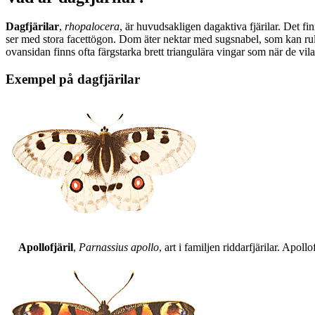
Dagfjärilar
,
rhopalocera
, är huvudsakligen dagaktiva fjärilar. Det fi
ser med stora facettögon. Dom äter nektar med sugsnabel, som kan rull
ovansidan finns ofta färgstarka brett triangulära vingar som när de vil
Exempel på dagfjärilar
Apollofjäril
,
Parnassius apollo
, art i familjen riddarfjärilar. Apol