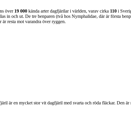
nns över
19 000
kända arter dagfjärilar i världen, varav cirka
110
i Sveri
as in och ut. De tre benparen (två hos Nymphalidae, där är första benpa
ar är resta mot varandra över ryggen.
lofjäril är en mycket stor vit dagfjäril med svarta och röda fläckar. Den 