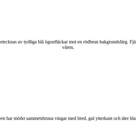
kännetecknas av tydliga blå ögonfläckar mot en rödbrun bakgrundsfärg. Fj
våren.
r. Den har mörkt sammetsbruna vingar med bred, gul ytterkant och äter bla