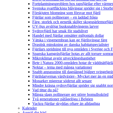
Fortplantningsproblem hos rapsfjärilar efter värmes
Svenska svartfläckiga blåvingar sprider sig i Storb
Förskjuten blomning som försvar mot fjäril
Fjärilar som pollinerare – en laddad fråga
Färg, storlek och genetik skiljer skogspärlemorfjär
UV-ljus avslöjar busksnabbvingens larver
Sydrovfjäril har smak för stadslivet
Handel med fjärilar omsätter miljontals dollar
Vätska i vingmembran kan ge fjärilsvingar färg
Drastisk minskning av danska habitatspecialister
Fjärilars spridning till nya områden i Sverige och
Spanska kamgräsfjärilar hotas av allt torrare somra
Mikroklimat avgör utvecklingshastighet
Bete i Natura 2000-områden hotar de väddnätfjäri
Nektar – tema med många variationer
Snabb anpassning till dagslängd hjälper svingelgräs
Fjärilslarvernas värdväxter– Mycket mer än en m
Monarker migrerar söderut allt senare
Mindre kräsna sydrovfjärilar sprider sig snabbt nor
Vad tittar du på?
Många slags pollinerare ger större bomullsskörd
Två generationer påfågelöga i Belgien
Vackra fjärilar skyddas oftare än alldagliga
Kalender
Anmäl dig här!