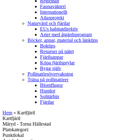
Regionalt
Faunaväkteri
Internationellt
Atlasprojekt
Naturvård och fjärilar
EUs habitatdirektiv
Arter med åtgärdsprogram
Böcker, appar, material och länktips
Boktips
Resurser på nätet
Fjärilsappar
Köpa fjärilsprylar
Bygg själv
Pollinatörsövervakning
Träna på pollinatörer
Blomflugor
Humlor
Solitärbin
Fjärilar
Hem
» Kartfjäril
Kartfjäril
Måryd - Torna Hällestad
Platskategori:
Punktlokal