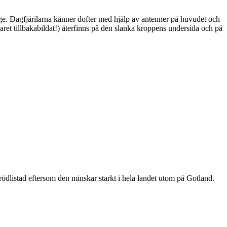
ge. Dagfjärilarna känner dofter med hjälp av antenner på huvudet och
ret tillbakabildat!) återfinns på den slanka kroppens undersida och på
är rödlistad eftersom den minskar starkt i hela landet utom på Gotland.