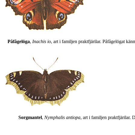
Påfågelöga
,
Inachis io
, art i familjen praktfjärilar. Påfågelögat 
Sorgmantel
,
Nymphalis antiopa
, art i familjen praktfjärila