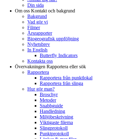
Din sida
Om oss
Kontakt och bakgrund
Bakgrund
Vad gör vi
Filmer
Årsrapporter
Biogeografisk uppföljning
Nyhetsbrev
In English
Butterfly Indicators
Kontakta oss
Övervakningen
Rapportera eller sök
Rapportera
Rapportera från punktlokal
Rapportera från slinga
Hur gör man?
Broschyr
Metoder
Snabbguide
Handledning
Miljöbeskrivning
Viktigaste filerna
Slingprotokoll
Punktprotokoll