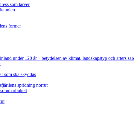
tress som larver
ritannien
ilens former
 Finland under 120 år
– betydelsen av klimat, landskapstyp och arters sär
r
lar som ska skyddas
fjärilens spridning norrut
idsommarbukett
rut