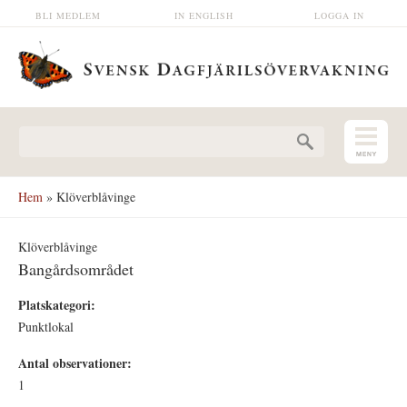
Hoppa till huvudinnehåll
BLI MEDLEM
IN ENGLISH
LOGGA IN
Sökformulär
Hem
» Klöverblåvinge
Klöverblåvinge
Bangårdsområdet
Platskategori:
Punktlokal
Antal observationer:
1