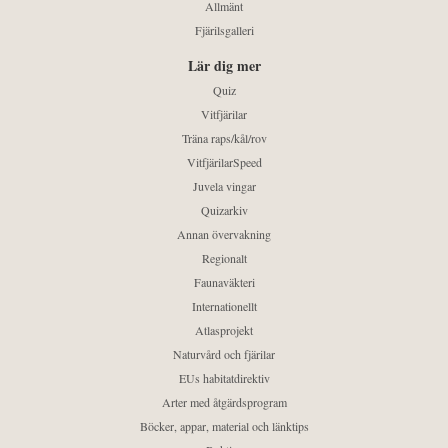
Allmänt
Fjärilsgalleri
Lär dig mer
Quiz
Vitfjärilar
Träna raps/kål/rov
VitfjärilarSpeed
Juvela vingar
Quizarkiv
Annan övervakning
Regionalt
Faunaväkteri
Internationellt
Atlasprojekt
Naturvård och fjärilar
EUs habitatdirektiv
Arter med åtgärdsprogram
Böcker, appar, material och länktips