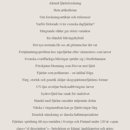
Aktuell fjärilsforskning
Hela artikellistan
Om forskningsartiklar och referenser
Varför förlorade vi tre svenska dagfjärilar?
Slingrande slåtter ger större variation
En öländsk blåvingehybrid
Det nya normala får oss att glömma hur det var
Fortplantningsproblem hos rapsfjärilar efter värmestress som larver
Svenska svartfläckiga blåvingar sprider sig i Storbritannien
Förskjuten blomning som försvar mot fjäril
Fjärilar som pollinerare – en laddad fråga
Färg, storlek och genetik skiljer skogspärlemorfjärilens former
UV-ljus avslöjar busksnabbvingens larver
Sydrovfjäril har smak för stadslivet
Handel med fjärilar omsätter miljontals dollar
Vätska i vingmembran kan ge fjärilsvingar färg
Drastisk minskning av danska habitatspecialister
Fjärilars spridning till nya områden i Sverige och Finland under 120 år <span
class="sf-description">– betydelsen av klimat, landskapstyp och arters