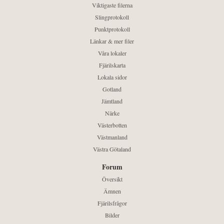
Viktigaste filerna
Slingprotokoll
Punktprotokoll
Länkar & mer filer
Våra lokaler
Fjärilskarta
Lokala sidor
Gotland
Jämtland
Närke
Västerbotten
Västmanland
Västra Götaland
Forum
Översikt
Ämnen
Fjärilsfrågor
Bilder