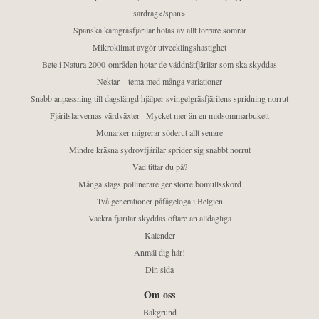
särdrag</span>
Spanska kamgräsfjärilar hotas av allt torrare somrar
Mikroklimat avgör utvecklingshastighet
Bete i Natura 2000-områden hotar de väddnätfjärilar som ska skyddas
Nektar – tema med många variationer
Snabb anpassning till dagslängd hjälper svingelgräsfjärilens spridning norrut
Fjärilslarvernas värdväxter– Mycket mer än en midsommarbukett
Monarker migrerar söderut allt senare
Mindre kräsna sydrovfjärilar sprider sig snabbt norrut
Vad tittar du på?
Många slags pollinerare ger större bomullsskörd
Två generationer påfågelöga i Belgien
Vackra fjärilar skyddas oftare än alldagliga
Kalender
Anmäl dig här!
Din sida
Om oss
Bakgrund