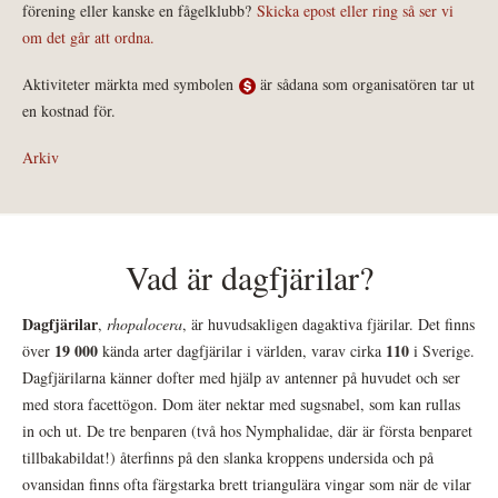
förening eller kanske en fågelklubb?
Skicka epost eller ring så ser vi
om det går att ordna.
Aktiviteter märkta med symbolen
är sådana som organisatören tar ut
en kostnad för.
Arkiv
Vad är dagfjärilar?
Dagfjärilar
,
rhopalocera
, är huvudsakligen dagaktiva fjärilar. Det finns
19 000
110
över
kända arter dagfjärilar i världen, varav cirka
i Sverige.
Dagfjärilarna känner dofter med hjälp av antenner på huvudet och ser
med stora facettögon. Dom äter nektar med sugsnabel, som kan rullas
in och ut. De tre benparen (två hos Nymphalidae, där är första benparet
tillbakabildat!) återfinns på den slanka kroppens undersida och på
ovansidan finns ofta färgstarka brett triangulära vingar som när de vilar