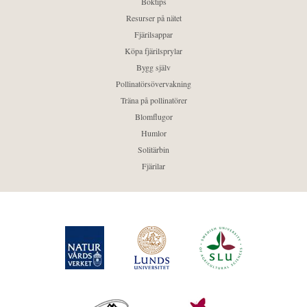
Boktips
Resurser på nätet
Fjärilsappar
Köpa fjärilsprylar
Bygg själv
Pollinatörsövervakning
Träna på pollinatörer
Blomflugor
Humlor
Solitärbin
Fjärilar