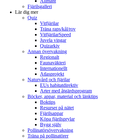
Allmänt
Fjärilsgalleri
Lär dig mer
Quiz
Vitfjärilar
Träna raps/kål/rov
VitfjärilarSpeed
Juvela vingar
Quizarkiv
Annan övervakning
Regionalt
Faunaväkteri
Internationellt
Atlasprojekt
Naturvård och fjärilar
EUs habitatdirektiv
Arter med åtgärdsprogram
Böcker, appar, material och länktips
Boktips
Resurser på nätet
Fjärilsappar
Köpa fjärilsprylar
Bygg själv
Pollinatörsövervakning
Träna på pollinatörer