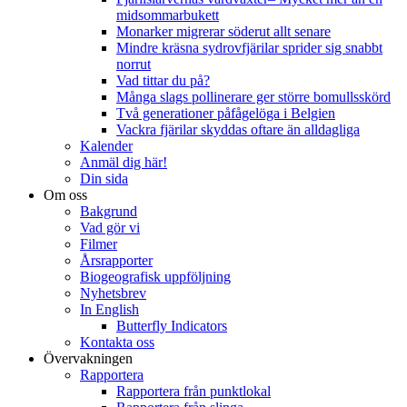
midsommarbukett
Monarker migrerar söderut allt senare
Mindre kräsna sydrovfjärilar sprider sig snabbt
norrut
Vad tittar du på?
Många slags pollinerare ger större bomullsskörd
Två generationer påfågelöga i Belgien
Vackra fjärilar skyddas oftare än alldagliga
Kalender
Anmäl dig här!
Din sida
Om oss
Bakgrund
Vad gör vi
Filmer
Årsrapporter
Biogeografisk uppföljning
Nyhetsbrev
In English
Butterfly Indicators
Kontakta oss
Övervakningen
Rapportera
Rapportera från punktlokal