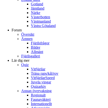
Gotland
Jämtland
Närke
Västerbotten
Västmanland
Västra Götaland
Forum
Översikt
Ämnen
Fjärilsfrågor
Bilder
Allmänt
Fjärilsgalleri
Lär dig mer
Quiz
Vitfjärilar
Träna raps/kål/rov
VitfjärilarSpeed
Juvela vingar
Quizarkiv
Annan övervakning
Regionalt
Faunaväkteri
Internationellt