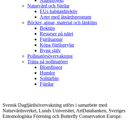
Atlasprojekt
Naturvård och fjärilar
EUs habitatdirektiv
Arter med åtgärdsprogram
Böcker, appar, material och länktips
Boktips
Resurser på nätet
Fjärilsappar
Köpa fjärilsprylar
Bygg själv
Pollinatörsövervakning
Träna på pollinatörer
Blomflugor
Humlor
Solitärbin
Fjärilar
Svensk Dagfjärilsövervakning utförs i samarbete med
Naturvårdsverket, Lunds Universitet, ArtDatabanken, Sveriges
Entomologiska Förening och Butterfly Conservation Europe.