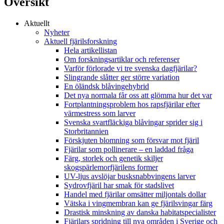
Översikt
Aktuellt
Nyheter
Aktuell fjärilsforskning
Hela artikellistan
Om forskningsartiklar och referenser
Varför förlorade vi tre svenska dagfjärilar?
Slingrande slåtter ger större variation
En öländsk blåvingehybrid
Det nya normala får oss att glömma hur det var
Fortplantningsproblem hos rapsfjärilar efter
värmestress som larver
Svenska svartfläckiga blåvingar sprider sig i
Storbritannien
Förskjuten blomning som försvar mot fjäril
Fjärilar som pollinerare – en laddad fråga
Färg, storlek och genetik skiljer
skogspärlemorfjärilens former
UV-ljus avslöjar busksnabbvingens larver
Sydrovfjäril har smak för stadslivet
Handel med fjärilar omsätter miljontals dollar
Vätska i vingmembran kan ge fjärilsvingar färg
Drastisk minskning av danska habitatspecialister
Fjärilars spridning till nya områden i Sverige och