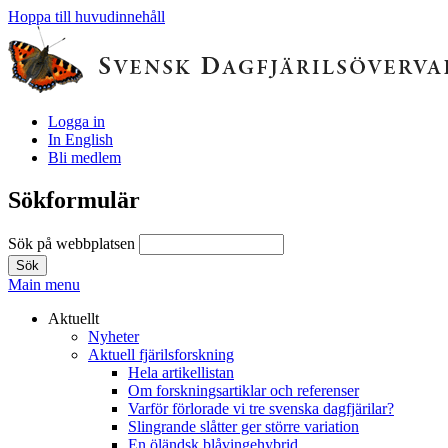
Hoppa till huvudinnehåll
Logga in
In English
Bli medlem
Sökformulär
Sök på webbplatsen
Main menu
Aktuellt
Nyheter
Aktuell fjärilsforskning
Hela artikellistan
Om forskningsartiklar och referenser
Varför förlorade vi tre svenska dagfjärilar?
Slingrande slåtter ger större variation
En öländsk blåvingehybrid