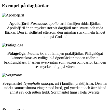
Exempel på dagfjärilar
Apollofjäril
,
Parnassius apollo
, art i familjen riddarfjärilar.
Apollofjäril är en mycket stor vit dagfjäril med svarta och röda
fläckar. Den är rödlistad eftersom den minskar starkt i hela landet
utom på Gotland.
Påfågelöga
,
Inachis io
, art i familjen praktfjärilar. Påfågelögat
kännetecknas av tydliga blå ögonfläckar mot en rödbrun
bakgrundsfärg. Fjärilen övervintrar som vuxen och därför kan den
ses mycket tidigt på våren.
Sorgmantel
,
Nymphalis antiopa
, art i familjen praktfjärilar. Den har
mörkt sammetsbruna vingar med bred, gul ytterkant och äter bland
annat sav och rutten frukt. Sorgmantel finns i hela Sverige.