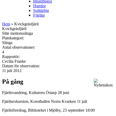
Blomflugor
Humlor
Solitärbin
Fjärilar
Hem
» Kvickgräsfjäril
Kvickgräsfjäril
Slite motionsslinga
Platskategori:
Slinga
Antal observationer:
4
Rapportör:
Cecilia Franke
Datum för observation:
11 juli 2012
På gång
Fjärilsvandring, Kulturens Östarp 28 juni
Fjärilsexkursion, Konsthallen Norra Kvarken 11 juli
Fjärilsföredrag, Biblioteket i Mjölby, 23 september 18:00