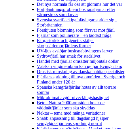
Det nya normala får oss att glömma hur det var
Fortplantningsproblem hos rapsfjärilar efter
värmestress som larver
Svenska svartfläckiga blåvingar sprider sig i
Storbritannien
Förskjuten blomning som försvar mot fjäril
Fjärilar som pollinerare – en laddad fråga
Färg, storlek och genetik skiljer
skogspärlemorfjärilens former
UV-ljus avslöjar busksnabbvingens larver
Sydrovfjäril har smak för stadslivet
Handel med fjärilar omsätter miljontals dollar
Vätska i vingmembran kan ge fjärilsvingar färg
Drastisk minskning av danska habitatspecialister
Fjärilars spridning till nya områden i Sverige och
Finland under 120 år
Spanska kamgräsfjärilar hotas av allt torrare
somrar
Mikroklimat avgör utvecklingshastighet
Bete i Natura 2000-områden hotar de
väddnätfjärilar som ska skyddas
Nektar – tema med många variationer
Snabb anpassning till dagslängd hjälper
svingelgräsfjärilens spridning norrut
Fjärilslarvernas värdväxter– Mycket mer än en