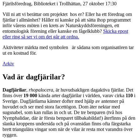
Fjärilsföredrag, Biblioteket i Trollhättan, 27 oktober 17:30
Vill ni att vi berättar om projektet hos er? Eller ha ett föredrag om
fjärilar i allmänhet? Håller ni kanske på att sätta ihop programmet
inför vårens möten i en krets av Naturskyddsföreningen, ett
entomologisk förening eller kanske en fågelklubb?
Skicka epost
eller ring så ser vi om det går att ordna.
Aktiviteter märkta med symbolen
är sådana som organisatören tar
ut en kostnad för.
Arkiv
Vad är dagfjärilar?
Dagfjärilar
,
rhopalocera
, är huvudsakligen dagaktiva fjärilar. Det
finns över
19 000
kända arter dagfjärilar i världen, varav cirka
110
i
Sverige. Dagfjärilarna känner dofter med hjälp av antenner på
huvudet och ser med stora facettögon. Dom äter nektar med
sugsnabel, som kan rullas in och ut. De tre benparen (två hos
Nymphalidae, där är första benparet tillbakabildat!) återfinns på den
slanka kroppens undersida och på ovansidan finns ofta färgstarka
brett triangulära vingar som när de vilar är resta mot varandra över
ryggen.