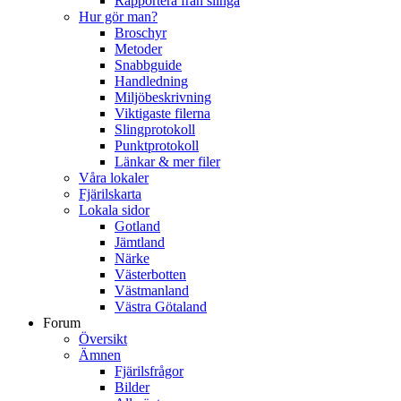
Rapportera från slinga
Hur gör man?
Broschyr
Metoder
Snabbguide
Handledning
Miljöbeskrivning
Viktigaste filerna
Slingprotokoll
Punktprotokoll
Länkar & mer filer
Våra lokaler
Fjärilskarta
Lokala sidor
Gotland
Jämtland
Närke
Västerbotten
Västmanland
Västra Götaland
Forum
Översikt
Ämnen
Fjärilsfrågor
Bilder