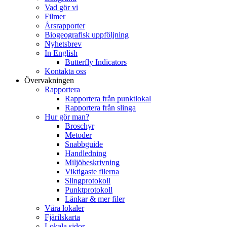
Vad gör vi
Filmer
Årsrapporter
Biogeografisk uppföljning
Nyhetsbrev
In English
Butterfly Indicators
Kontakta oss
Övervakningen
Rapportera
Rapportera från punktlokal
Rapportera från slinga
Hur gör man?
Broschyr
Metoder
Snabbguide
Handledning
Miljöbeskrivning
Viktigaste filerna
Slingprotokoll
Punktprotokoll
Länkar & mer filer
Våra lokaler
Fjärilskarta
Lokala sidor