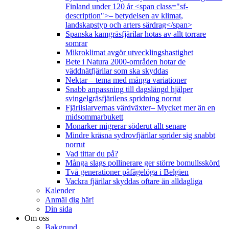
Finland under 120 år <span class="sf-
description">– betydelsen av klimat,
landskapstyp och arters särdrag</span>
Spanska kamgräsfjärilar hotas av allt torrare
somrar
Mikroklimat avgör utvecklingshastighet
Bete i Natura 2000-områden hotar de
väddnätfjärilar som ska skyddas
Nektar – tema med många variationer
Snabb anpassning till dagslängd hjälper
svingelgräsfjärilens spridning norrut
Fjärilslarvernas värdväxter– Mycket mer än en
midsommarbukett
Monarker migrerar söderut allt senare
Mindre kräsna sydrovfjärilar sprider sig snabbt
norrut
Vad tittar du på?
Många slags pollinerare ger större bomullsskörd
Två generationer påfågelöga i Belgien
Vackra fjärilar skyddas oftare än alldagliga
Kalender
Anmäl dig här!
Din sida
Om oss
Bakgrund