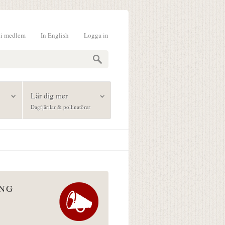
li medlem
In English
Logga in
formulär
Lär dig mer
Dagfjärilar & pollinatörer
ÅNG