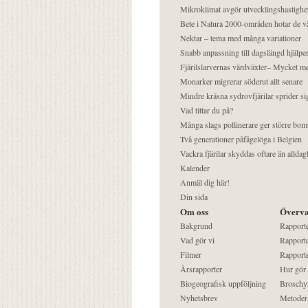
Mikroklimat avgör utvecklingshastighe
Bete i Natura 2000-områden hotar de v
Nektar – tema med många variationer
Snabb anpassning till dagslängd hjälper
Fjärilslarvernas värdväxter– Mycket 
Monarker migrerar söderut allt senare
Mindre kräsna sydrovfjärilar sprider si
Vad tittar du på?
Många slags pollinerare ger större bom
Två generationer påfågelöga i Belgien
Vackra fjärilar skyddas oftare än alldag
Kalender
Anmäl dig här!
Din sida
Om oss
Överva
Bakgrund
Rapport
Vad gör vi
Rapporte
Filmer
Rapporte
Årsrapporter
Hur gör
Biogeografisk uppföljning
Broschy
Nyhetsbrev
Metoder