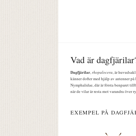
Vad är dagfjärilar
Dagfjärilar
,
rhopalocera
, är huvudsakl
känner dofter med hjälp av antenner på 
Nymphalidae, där är första benparet till
när de vilar är resta mot varandra över r
EXEMPEL PÅ DAGFJÄ