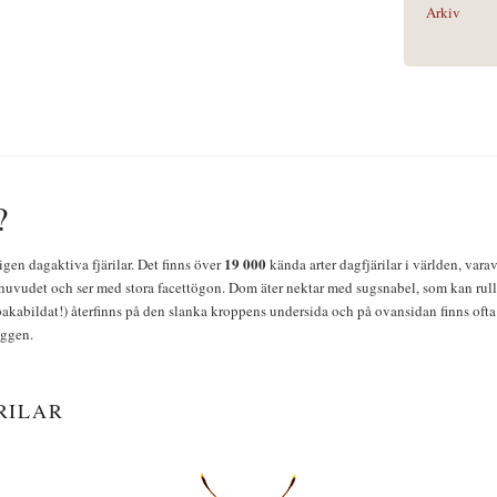
Arkiv
?
19 000
igen dagaktiva fjärilar. Det finns över
kända arter dagfjärilar i världen, vara
huvudet och ser med stora facettögon. Dom äter nektar med sugsnabel, som kan rulla
bakabildat!) återfinns på den slanka kroppens undersida och på ovansidan finns ofta 
yggen.
RILAR