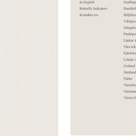
In English
Snabbgu
Butterfly Indicators
Handled
Kontakta oss
Miljöbes
Viktigast
Slingpro
Punktpro
Länkar &
Våra lok
Fjärilska
Lokala s
Gotland
Jämtlan
Närke
Västerbo
Västman
Västra G