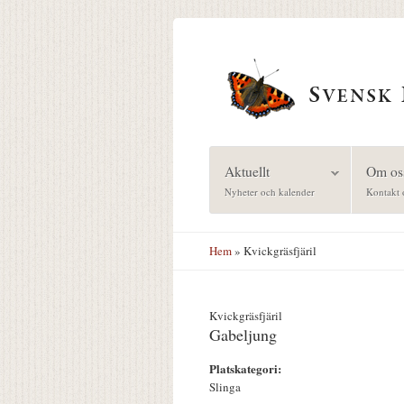
Hoppa till huvudinnehåll
Aktuellt
Om os
Nyheter och kalender
Kontakt 
Hem
» Kvickgräsfjäril
Kvickgräsfjäril
Gabeljung
Platskategori:
Slinga