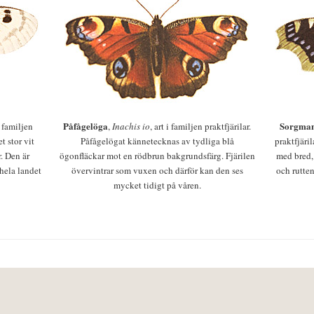
Påfågelöga
Sorgman
 i familjen
,
Inachis io
, art i familjen praktfjärilar.
t stor vit
Påfågelögat kännetecknas av tydliga blå
praktfjäri
r. Den är
ögonfläckar mot en rödbrun bakgrundsfärg. Fjärilen
med bred,
 hela landet
övervintrar som vuxen och därför kan den ses
och rutten
mycket tidigt på våren.