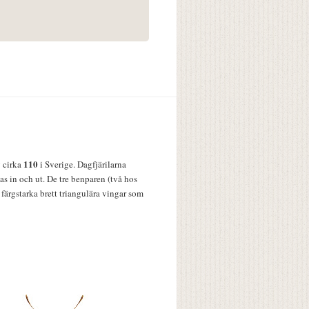
110
v cirka
i Sverige. Dagfjärilarna
s in och ut. De tre benparen (två hos
färgstarka brett triangulära vingar som