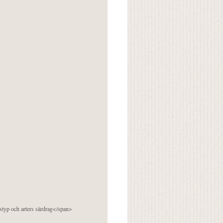
pstyp och arters särdrag</span>