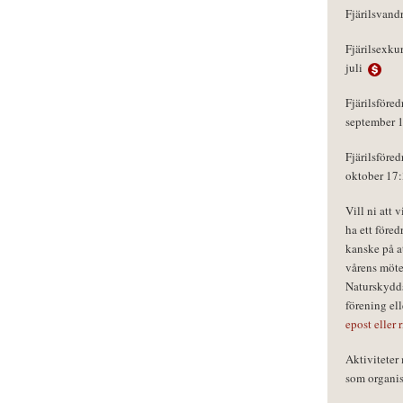
Fjärilsvand
Fjärilsexku
juli
Fjärilsföred
september 
Fjärilsföred
oktober 17
Vill ni att 
ha ett föred
kanske på a
vårens möte
Naturskydds
förening el
epost eller 
Aktivitete
som organisa