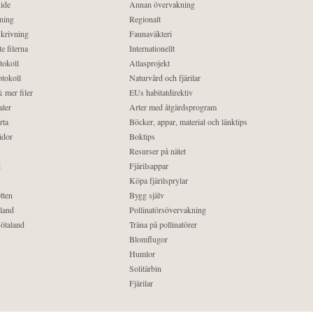
ide
Annan övervakning
ning
Regionalt
krivning
Faunaväkteri
e filerna
Internationellt
tokoll
Atlasprojekt
tokoll
Naturvård och fjärilar
 mer filer
EUs habitatdirektiv
aler
Arter med åtgärdsprogram
rta
Böcker, appar, material och länktips
idor
Boktips
Resurser på nätet
d
Fjärilsappar
Köpa fjärilsprylar
tten
Bygg själv
land
Pollinatörsövervakning
ötaland
Träna på pollinatörer
Blomflugor
Humlor
Solitärbin
Fjärilar