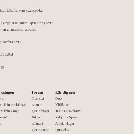
t
äddnätfjärilar som ska skyddas
 svingelgräsfjärilens spridning norrut
mer än en midsommarbukett
g snabbt norrut
ullsskörd
liga
kningen
Forum
Lär dig mer
era
Översikt
Quiz
ra från punktlokal
Ämnen
Vitfjärilar
ra från slinga
Fjärilsfrågor
Träna raps/kål/rov
 man?
Bilder
VitfjärilarSpeed
r
Allmänt
Juvela vingar
Fjärilsgalleri
Quizarkiv