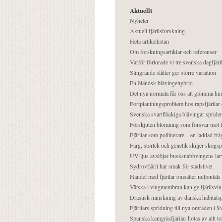
Aktuellt
Nyheter
Aktuell fjärilsforskning
Hela artikellistan
Om forskningsartiklar och referenser
Varför förlorade vi tre svenska dagfjäri
Slingrande slåtter ger större variation
En öländsk blåvingehybrid
Det nya normala får oss att glömma hur
Fortplantningsproblem hos rapsfjärilar 
Svenska svartfläckiga blåvingar sprider 
Förskjuten blomning som försvar mot fj
Fjärilar som pollinerare – en laddad frå
Färg, storlek och genetik skiljer skogs
UV-ljus avslöjar busksnabbvingens lar
Sydrovfjäril har smak för stadslivet
Handel med fjärilar omsätter miljontals 
Vätska i vingmembran kan ge fjärilsvin
Drastisk minskning av danska habitatsp
Fjärilars spridning till nya områden i
Spanska kamgräsfjärilar hotas av allt t