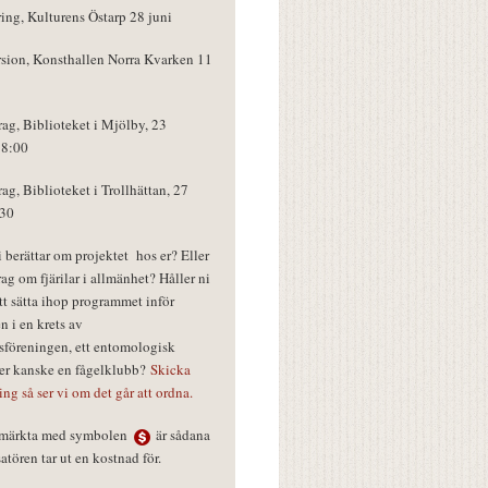
ring, Kulturens Östarp 28 juni
rsion, Konsthallen Norra Kvarken 11
rag, Biblioteket i Mjölby, 23
18:00
rag, Biblioteket i Trollhättan, 27
:30
vi berättar om projektet hos er? Eller
rag om fjärilar i allmänhet? Håller ni
tt sätta ihop programmet inför
n i en krets av
föreningen, ett entomologisk
ler kanske en fågelklubb?
Skicka
ring så ser vi om det går att ordna.
r märkta med symbolen
är sådana
tören tar ut en kostnad för.