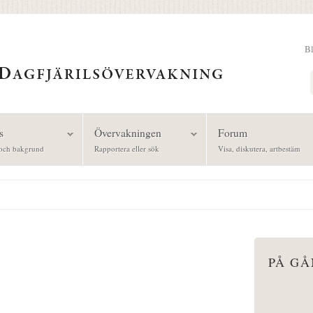
B
Sök
s
Övervakningen
Forum
och bakgrund
Rapportera eller sök
Visa, diskutera, artbestäm
PÅ G