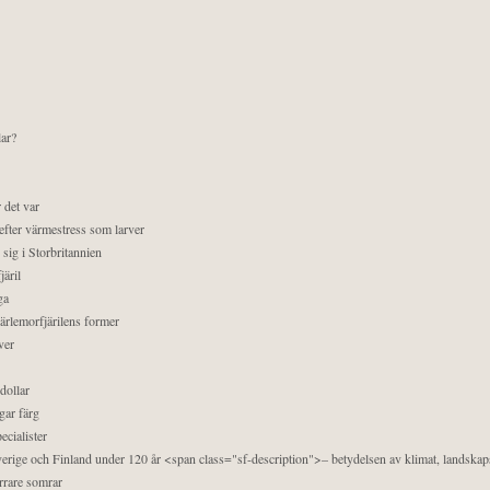
lar?
 det var
efter värmestress som larver
sig i Storbritannien
äril
ga
pärlemorfjärilens former
ver
dollar
gar färg
ecialister
 Sverige och Finland under 120 år <span class="sf-description">– betydelsen av klimat, landska
orrare somrar