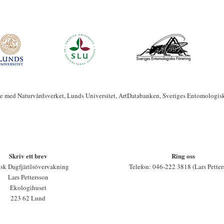
te med Naturvårdsverket, Lunds Universitet, ArtDatabanken, Sveriges Entomologis
Skriv ett brev
Ring oss
sk Dagfjärilsövervakning
Telefon: 046-222 3818 (Lars Petter
Lars Pettersson
Ekologihuset
223 62 Lund