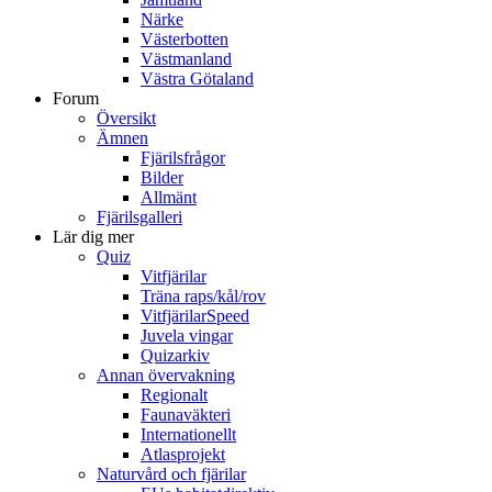
Närke
Västerbotten
Västmanland
Västra Götaland
Forum
Översikt
Ämnen
Fjärilsfrågor
Bilder
Allmänt
Fjärilsgalleri
Lär dig mer
Quiz
Vitfjärilar
Träna raps/kål/rov
VitfjärilarSpeed
Juvela vingar
Quizarkiv
Annan övervakning
Regionalt
Faunaväkteri
Internationellt
Atlasprojekt
Naturvård och fjärilar