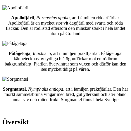
Apollofjäril
,
Parnassius apollo
, art i familjen riddarfjärilar.
Apollofjäril är en mycket stor vit dagfjäril med svarta och röda
fläckar. Den är rödlistad eftersom den minskar starkt i hela landet
utom på Gotland.
Påfågelöga
,
Inachis io
, art i familjen praktfjärilar. Påfågelögat
kännetecknas av tydliga blå ögonfläckar mot en rödbrun
bakgrundsfärg. Fjärilen övervintrar som vuxen och därför kan den
ses mycket tidigt på våren.
Sorgmantel
,
Nymphalis antiopa
, art i familjen praktfjärilar. Den har
mörkt sammetsbruna vingar med bred, gul ytterkant och äter bland
annat sav och rutten frukt. Sorgmantel finns i hela Sverige.
Översikt