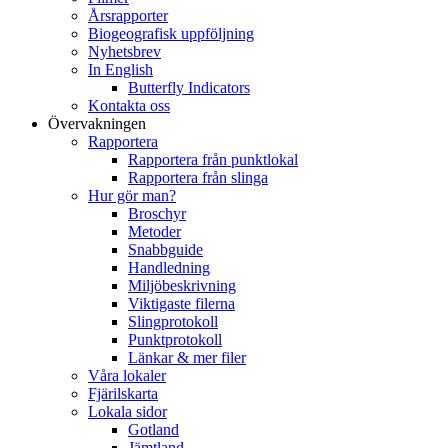
Årsrapporter
Biogeografisk uppföljning
Nyhetsbrev
In English
Butterfly Indicators
Kontakta oss
Övervakningen
Rapportera
Rapportera från punktlokal
Rapportera från slinga
Hur gör man?
Broschyr
Metoder
Snabbguide
Handledning
Miljöbeskrivning
Viktigaste filerna
Slingprotokoll
Punktprotokoll
Länkar & mer filer
Våra lokaler
Fjärilskarta
Lokala sidor
Gotland
Jämtland