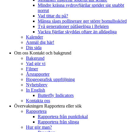
Mindre kräsna sydrovfjärilar sprider sig snabbt
norrut
Vad tittar du på?
Många slags pollinerare ger större bomullsskörd
Två generationer påfågelöga i Belgien
Vackra fjärilar skyddas oftare än alldagliga
Kalender
Anmäl dig här!
Din sida
Om oss
Kontakt och bakgrund
Bakgrund
Vad gör vi
Filmer
Årsrapporter
Biogeografisk uppföljning
Nyhetsbrev
In English
Butterfly Indicators
Kontakta oss
Övervakningen
Rapportera eller sök
Rapportera
Rapportera från punktlokal
Rapportera från slinga
Hur gör man?