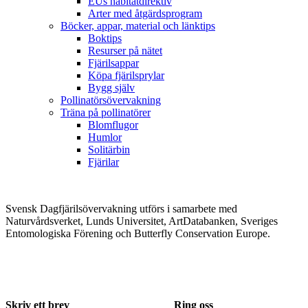
EUs habitatdirektiv
Arter med åtgärdsprogram
Böcker, appar, material och länktips
Boktips
Resurser på nätet
Fjärilsappar
Köpa fjärilsprylar
Bygg själv
Pollinatörsövervakning
Träna på pollinatörer
Blomflugor
Humlor
Solitärbin
Fjärilar
Svensk Dagfjärilsövervakning utförs i samarbete med
Naturvårdsverket, Lunds Universitet, ArtDatabanken, Sveriges
Entomologiska Förening och Butterfly Conservation Europe.
Skriv ett brev
Ring oss