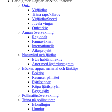
Lär dig mer
Dagfjärilar & pollinatörer
Quiz
Vitfjärilar
Träna raps/kål/rov
VitfjärilarSpeed
Juvela vingar
Quizarkiv
Annan övervakning
Regionalt
Faunaväkteri
Internationellt
Atlasprojekt
Naturvård och fjärilar
EUs habitatdirektiv
Arter med åtgärdsprogram
Böcker, appar, material och länktips
Boktips
Resurser på nätet
Fjärilsappar
Köpa fjärilsprylar
Bygg själv
Pollinatörsövervakning
Träna på pollinatörer
Blomflugor
Humlor