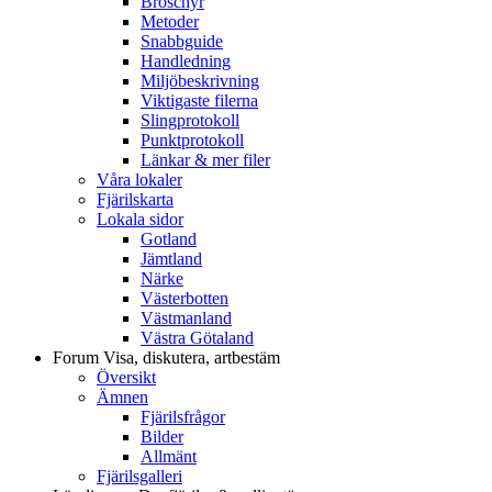
Broschyr
Metoder
Snabbguide
Handledning
Miljöbeskrivning
Viktigaste filerna
Slingprotokoll
Punktprotokoll
Länkar & mer filer
Våra lokaler
Fjärilskarta
Lokala sidor
Gotland
Jämtland
Närke
Västerbotten
Västmanland
Västra Götaland
Forum
Visa, diskutera, artbestäm
Översikt
Ämnen
Fjärilsfrågor
Bilder
Allmänt
Fjärilsgalleri