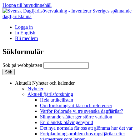
Hoppa till huvudinnehåll
Logga in
In English
Bli medlem
Sökformulär
Sök på webbplatsen
Aktuellt
Nyheter och kalender
Nyheter
Aktuell fjärilsforskning
Hela artikellistan
Om forskningsartiklar och referenser
Varför förlorade vi tre svenska dagfjärilar?
Slingrande slåtter ger större variation
En öländsk blåvingehybrid
Det nya normala får oss att glömma hur det var
Fortplantningsproblem hos rapsfjärilar efter
värmestress som larver