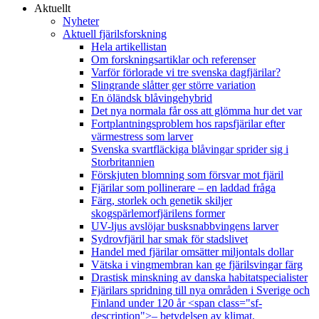
Aktuellt
Nyheter
Aktuell fjärilsforskning
Hela artikellistan
Om forskningsartiklar och referenser
Varför förlorade vi tre svenska dagfjärilar?
Slingrande slåtter ger större variation
En öländsk blåvingehybrid
Det nya normala får oss att glömma hur det var
Fortplantningsproblem hos rapsfjärilar efter
värmestress som larver
Svenska svartfläckiga blåvingar sprider sig i
Storbritannien
Förskjuten blomning som försvar mot fjäril
Fjärilar som pollinerare – en laddad fråga
Färg, storlek och genetik skiljer
skogspärlemorfjärilens former
UV-ljus avslöjar busksnabbvingens larver
Sydrovfjäril har smak för stadslivet
Handel med fjärilar omsätter miljontals dollar
Vätska i vingmembran kan ge fjärilsvingar färg
Drastisk minskning av danska habitatspecialister
Fjärilars spridning till nya områden i Sverige och
Finland under 120 år <span class="sf-
description">– betydelsen av klimat,