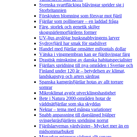
Svenska svartfläckiga blåvingar sprider sig i
Storbritannien
Förskjuten blomning som försvar mot fjäril
Fjärilar som pollinerare – en laddad fråga
Färg, storlek och genetik skiljer
skogspärlemorfjärilens former
UV-ljus avslöjar busksnabbvingens larver
Sydrovfjäril har smak för stadslivet
Handel med fjärilar omsätter miljontals dollar
Vätska i vingmembran kan ge fjärilsvingar färg
Drastisk minskning av danska habitatspecialister
Fjärilars spridning till nya områden i Sverige och
Finland under 120 år
– betydelsen av klimat,
landskapstyp och arters särdrag
Spanska kamgräsfjärilar hotas av allt torrare
somrar
Mikroklimat avgör utvecklingshastighet
Bete i Natura 2000-områden hotar de
väddnätfjärilar som ska skyddas
Nektar – tema med många variationer
Snabb anpassning till dagslängd hjälper
svingelgräsfjärilens spridning norrut
Fjärilslarvernas värdväxter– Mycket mer än en
midsommarbukett
Monarker migrerar söderut allt senare