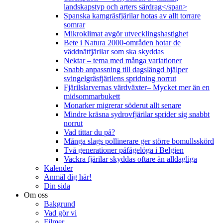
landskapstyp och arters särdrag</span>
Spanska kamgräsfjärilar hotas av allt torrare
somrar
Mikroklimat avgör utvecklingshastighet
Bete i Natura 2000-områden hotar de
väddnätfjärilar som ska skyddas
Nektar – tema med många variationer
Snabb anpassning till dagslängd hjälper
svingelgräsfjärilens spridning norrut
Fjärilslarvernas värdväxter– Mycket mer än en
midsommarbukett
Monarker migrerar söderut allt senare
Mindre kräsna sydrovfjärilar sprider sig snabbt
norrut
Vad tittar du på?
Många slags pollinerare ger större bomullsskörd
Två generationer påfågelöga i Belgien
Vackra fjärilar skyddas oftare än alldagliga
Kalender
Anmäl dig här!
Din sida
Om oss
Bakgrund
Vad gör vi
Filmer