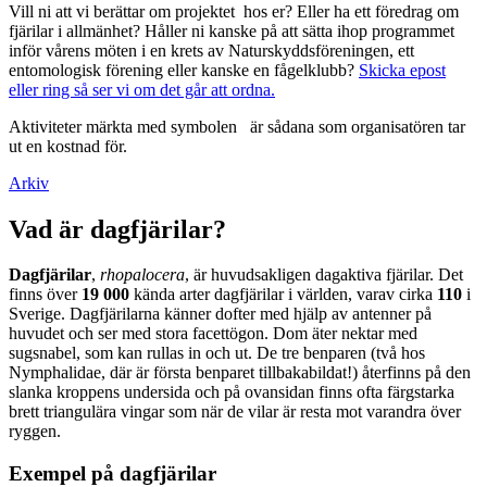
Vill ni att vi berättar om projektet hos er? Eller ha ett föredrag om
fjärilar i allmänhet? Håller ni kanske på att sätta ihop programmet
inför vårens möten i en krets av Naturskyddsföreningen, ett
entomologisk förening eller kanske en fågelklubb?
Skicka epost
eller ring så ser vi om det går att ordna.
Aktiviteter märkta med symbolen
är sådana som organisatören tar
ut en kostnad för.
Arkiv
Vad är dagfjärilar?
Dagfjärilar
,
rhopalocera
, är huvudsakligen dagaktiva fjärilar. Det
finns över
19 000
kända arter dagfjärilar i världen, varav cirka
110
i
Sverige. Dagfjärilarna känner dofter med hjälp av antenner på
huvudet och ser med stora facettögon. Dom äter nektar med
sugsnabel, som kan rullas in och ut. De tre benparen (två hos
Nymphalidae, där är första benparet tillbakabildat!) återfinns på den
slanka kroppens undersida och på ovansidan finns ofta färgstarka
brett triangulära vingar som när de vilar är resta mot varandra över
ryggen.
Exempel på dagfjärilar