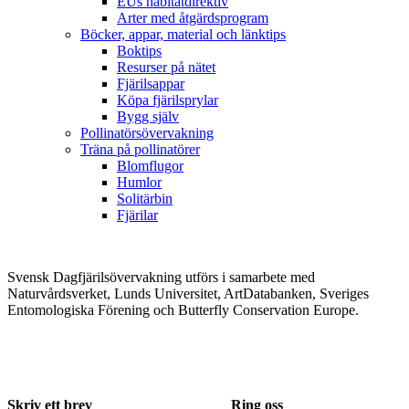
EUs habitatdirektiv
Arter med åtgärdsprogram
Böcker, appar, material och länktips
Boktips
Resurser på nätet
Fjärilsappar
Köpa fjärilsprylar
Bygg själv
Pollinatörsövervakning
Träna på pollinatörer
Blomflugor
Humlor
Solitärbin
Fjärilar
Svensk Dagfjärilsövervakning utförs i samarbete med
Naturvårdsverket, Lunds Universitet, ArtDatabanken, Sveriges
Entomologiska Förening och Butterfly Conservation Europe.
Skriv ett brev
Ring oss