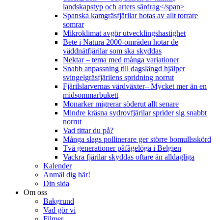
landskapstyp och arters särdrag</span>
Spanska kamgräsfjärilar hotas av allt torrare
somrar
Mikroklimat avgör utvecklingshastighet
Bete i Natura 2000-områden hotar de
väddnätfjärilar som ska skyddas
Nektar – tema med många variationer
Snabb anpassning till dagslängd hjälper
svingelgräsfjärilens spridning norrut
Fjärilslarvernas värdväxter– Mycket mer än en
midsommarbukett
Monarker migrerar söderut allt senare
Mindre kräsna sydrovfjärilar sprider sig snabbt
norrut
Vad tittar du på?
Många slags pollinerare ger större bomullsskörd
Två generationer påfågelöga i Belgien
Vackra fjärilar skyddas oftare än alldagliga
Kalender
Anmäl dig här!
Din sida
Om oss
Bakgrund
Vad gör vi
Filmer