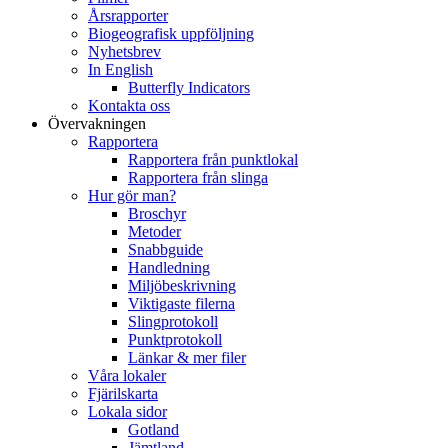
Årsrapporter
Biogeografisk uppföljning
Nyhetsbrev
In English
Butterfly Indicators
Kontakta oss
Övervakningen
Rapportera
Rapportera från punktlokal
Rapportera från slinga
Hur gör man?
Broschyr
Metoder
Snabbguide
Handledning
Miljöbeskrivning
Viktigaste filerna
Slingprotokoll
Punktprotokoll
Länkar & mer filer
Våra lokaler
Fjärilskarta
Lokala sidor
Gotland
Jämtland