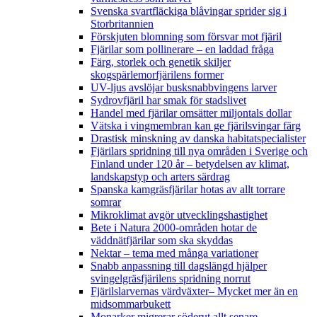
Svenska svartfläckiga blåvingar sprider sig i
Storbritannien
Förskjuten blomning som försvar mot fjäril
Fjärilar som pollinerare – en laddad fråga
Färg, storlek och genetik skiljer
skogspärlemorfjärilens former
UV-ljus avslöjar busksnabbvingens larver
Sydrovfjäril har smak för stadslivet
Handel med fjärilar omsätter miljontals dollar
Vätska i vingmembran kan ge fjärilsvingar färg
Drastisk minskning av danska habitatspecialister
Fjärilars spridning till nya områden i Sverige och
Finland under 120 år
– betydelsen av klimat,
landskapstyp och arters särdrag
Spanska kamgräsfjärilar hotas av allt torrare
somrar
Mikroklimat avgör utvecklingshastighet
Bete i Natura 2000-områden hotar de
väddnätfjärilar som ska skyddas
Nektar – tema med många variationer
Snabb anpassning till dagslängd hjälper
svingelgräsfjärilens spridning norrut
Fjärilslarvernas värdväxter– Mycket mer än en
midsommarbukett
Monarker migrerar söderut allt senare