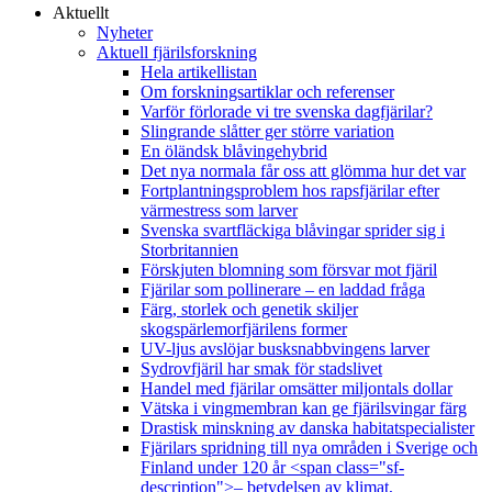
Aktuellt
Nyheter
Aktuell fjärilsforskning
Hela artikellistan
Om forskningsartiklar och referenser
Varför förlorade vi tre svenska dagfjärilar?
Slingrande slåtter ger större variation
En öländsk blåvingehybrid
Det nya normala får oss att glömma hur det var
Fortplantningsproblem hos rapsfjärilar efter
värmestress som larver
Svenska svartfläckiga blåvingar sprider sig i
Storbritannien
Förskjuten blomning som försvar mot fjäril
Fjärilar som pollinerare – en laddad fråga
Färg, storlek och genetik skiljer
skogspärlemorfjärilens former
UV-ljus avslöjar busksnabbvingens larver
Sydrovfjäril har smak för stadslivet
Handel med fjärilar omsätter miljontals dollar
Vätska i vingmembran kan ge fjärilsvingar färg
Drastisk minskning av danska habitatspecialister
Fjärilars spridning till nya områden i Sverige och
Finland under 120 år <span class="sf-
description">– betydelsen av klimat,