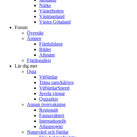
Närke
Västerbotten
Västmanland
Västra Götaland
Forum
Översikt
Ämnen
Fjärilsfrågor
Bilder
Allmänt
Fjärilsgalleri
Lär dig mer
Quiz
Vitfjärilar
Träna raps/kål/rov
VitfjärilarSpeed
Juvela vingar
Quizarkiv
Annan övervakning
Regionalt
Faunaväkteri
Internationellt
Atlasprojekt
Naturvård och fjärilar