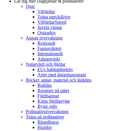
Lär dig mer
Dagfjärilar & pollinatörer
Quiz
Vitfjärilar
Träna raps/kål/rov
VitfjärilarSpeed
Juvela vingar
Quizarkiv
Annan övervakning
Regionalt
Faunaväkteri
Internationellt
Atlasprojekt
Naturvård och fjärilar
EUs habitatdirektiv
Arter med åtgärdsprogram
Böcker, appar, material och länktips
Boktips
Resurser på nätet
Fjärilsappar
Köpa fjärilsprylar
Bygg själv
Pollinatörsövervakning
Träna på pollinatörer
Blomflugor
Humlor