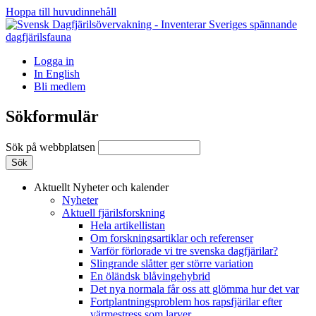
Hoppa till huvudinnehåll
Logga in
In English
Bli medlem
Sökformulär
Sök på webbplatsen
Aktuellt
Nyheter och kalender
Nyheter
Aktuell fjärilsforskning
Hela artikellistan
Om forskningsartiklar och referenser
Varför förlorade vi tre svenska dagfjärilar?
Slingrande slåtter ger större variation
En öländsk blåvingehybrid
Det nya normala får oss att glömma hur det var
Fortplantningsproblem hos rapsfjärilar efter
värmestress som larver