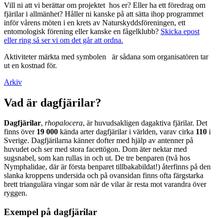
Vill ni att vi berättar om projektet hos er? Eller ha ett föredrag om
fjärilar i allmänhet? Håller ni kanske på att sätta ihop programmet
inför vårens möten i en krets av Naturskyddsföreningen, ett
entomologisk förening eller kanske en fågelklubb?
Skicka epost
eller ring så ser vi om det går att ordna.
Aktiviteter märkta med symbolen
är sådana som organisatören tar
ut en kostnad för.
Arkiv
Vad är dagfjärilar?
Dagfjärilar
,
rhopalocera
, är huvudsakligen dagaktiva fjärilar. Det
finns över
19 000
kända arter dagfjärilar i världen, varav cirka
110
i
Sverige. Dagfjärilarna känner dofter med hjälp av antenner på
huvudet och ser med stora facettögon. Dom äter nektar med
sugsnabel, som kan rullas in och ut. De tre benparen (två hos
Nymphalidae, där är första benparet tillbakabildat!) återfinns på den
slanka kroppens undersida och på ovansidan finns ofta färgstarka
brett triangulära vingar som när de vilar är resta mot varandra över
ryggen.
Exempel på dagfjärilar