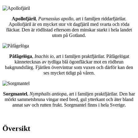
Apollofjäril
,
Parnassius apollo
, art i familjen riddarfjärilar.
Apollofjäril är en mycket stor vit dagfjäril med svarta och röda
fläckar. Den är rödlistad eftersom den minskar starkt i hela landet
utom på Gotland.
Påfågelöga
,
Inachis io
, art i familjen praktfjärilar. Påfågelögat
kännetecknas av tydliga blå ögonfläckar mot en rödbrun
bakgrundsfärg. Fjärilen övervintrar som vuxen och därför kan den
ses mycket tidigt på våren.
Sorgmantel
,
Nymphalis antiopa
, art i familjen praktfjärilar. Den har
mörkt sammetsbruna vingar med bred, gul ytterkant och äter bland
annat sav och rutten frukt. Sorgmantel finns i hela Sverige.
Översikt