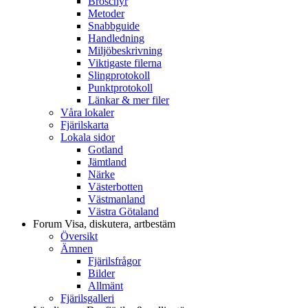
Broschyr
Metoder
Snabbguide
Handledning
Miljöbeskrivning
Viktigaste filerna
Slingprotokoll
Punktprotokoll
Länkar & mer filer
Våra lokaler
Fjärilskarta
Lokala sidor
Gotland
Jämtland
Närke
Västerbotten
Västmanland
Västra Götaland
Forum
Visa, diskutera, artbestäm
Översikt
Ämnen
Fjärilsfrågor
Bilder
Allmänt
Fjärilsgalleri