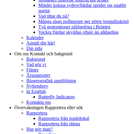
Mindre kräsna sydrovfjärilar sprider sig snabbt
norrut
Vad tittar du på?
Många slags pollinerare ger större bomullsskörd
Två generationer påfågelöga i Belgien
Vackra fjärilar skyddas oftare än alldagliga
Kalender
Anmäl dig här!
Din sida
Om oss
Kontakt och bakgrund
Bakgrund
Vad gör vi
Filmer
Årsrapporter
Biogeografisk uppföljning
Nyhetsbrev
In English
Butterfly Indicators
Kontakta oss
Övervakningen
Rapportera eller sök
Rapportera
Rapportera från punktlokal
Rapportera från slinga
Hur gör man?