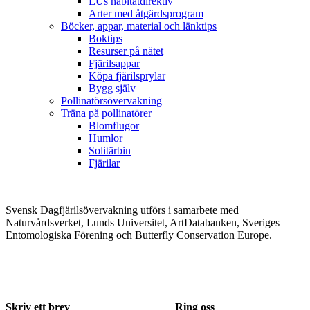
EUs habitatdirektiv
Arter med åtgärdsprogram
Böcker, appar, material och länktips
Boktips
Resurser på nätet
Fjärilsappar
Köpa fjärilsprylar
Bygg själv
Pollinatörsövervakning
Träna på pollinatörer
Blomflugor
Humlor
Solitärbin
Fjärilar
Svensk Dagfjärilsövervakning utförs i samarbete med
Naturvårdsverket, Lunds Universitet, ArtDatabanken, Sveriges
Entomologiska Förening och Butterfly Conservation Europe.
Skriv ett brev
Ring oss