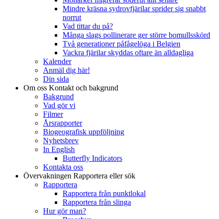
Mindre kräsna sydrovfjärilar sprider sig snabbt
norrut
Vad tittar du på?
Många slags pollinerare ger större bomullsskörd
Två generationer påfågelöga i Belgien
Vackra fjärilar skyddas oftare än alldagliga
Kalender
Anmäl dig här!
Din sida
Om oss
Kontakt och bakgrund
Bakgrund
Vad gör vi
Filmer
Årsrapporter
Biogeografisk uppföljning
Nyhetsbrev
In English
Butterfly Indicators
Kontakta oss
Övervakningen
Rapportera eller sök
Rapportera
Rapportera från punktlokal
Rapportera från slinga
Hur gör man?