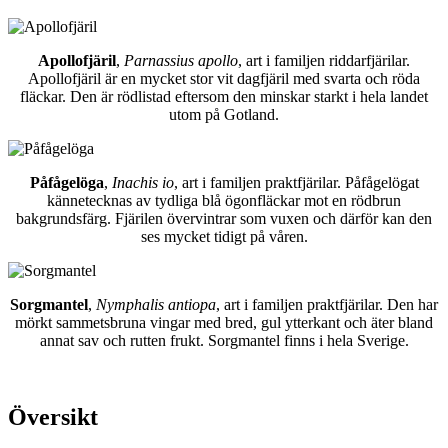
Apollofjäril
,
Parnassius apollo
, art i familjen riddarfjärilar.
Apollofjäril är en mycket stor vit dagfjäril med svarta och röda
fläckar. Den är rödlistad eftersom den minskar starkt i hela landet
utom på Gotland.
Påfågelöga
,
Inachis io
, art i familjen praktfjärilar. Påfågelögat
kännetecknas av tydliga blå ögonfläckar mot en rödbrun
bakgrundsfärg. Fjärilen övervintrar som vuxen och därför kan den
ses mycket tidigt på våren.
Sorgmantel
,
Nymphalis antiopa
, art i familjen praktfjärilar. Den har
mörkt sammetsbruna vingar med bred, gul ytterkant och äter bland
annat sav och rutten frukt. Sorgmantel finns i hela Sverige.
Översikt