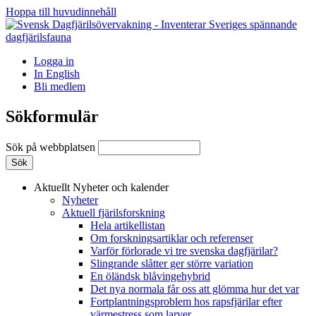
Hoppa till huvudinnehåll
Logga in
In English
Bli medlem
Sökformulär
Sök på webbplatsen
Aktuellt
Nyheter och kalender
Nyheter
Aktuell fjärilsforskning
Hela artikellistan
Om forskningsartiklar och referenser
Varför förlorade vi tre svenska dagfjärilar?
Slingrande slåtter ger större variation
En öländsk blåvingehybrid
Det nya normala får oss att glömma hur det var
Fortplantningsproblem hos rapsfjärilar efter
värmestress som larver