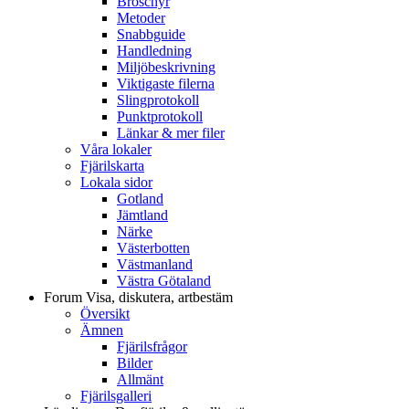
Broschyr
Metoder
Snabbguide
Handledning
Miljöbeskrivning
Viktigaste filerna
Slingprotokoll
Punktprotokoll
Länkar & mer filer
Våra lokaler
Fjärilskarta
Lokala sidor
Gotland
Jämtland
Närke
Västerbotten
Västmanland
Västra Götaland
Forum
Visa, diskutera, artbestäm
Översikt
Ämnen
Fjärilsfrågor
Bilder
Allmänt
Fjärilsgalleri