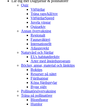
Lär dig mer
Dagfjärilar & pollinatörer
Quiz
Vitfjärilar
Träna raps/kål/rov
VitfjärilarSpeed
Juvela vingar
Quizarkiv
Annan övervakning
Regionalt
Faunaväkteri
Internationellt
Atlasprojekt
Naturvård och fjärilar
EUs habitatdirektiv
Arter med åtgärdsprogram
Böcker, appar, material och länktips
Boktips
Resurser på nätet
Fjärilsappar
Köpa fjärilsprylar
Bygg själv
Pollinatörsövervakning
Träna på pollinatörer
Blomflugor
Humlor