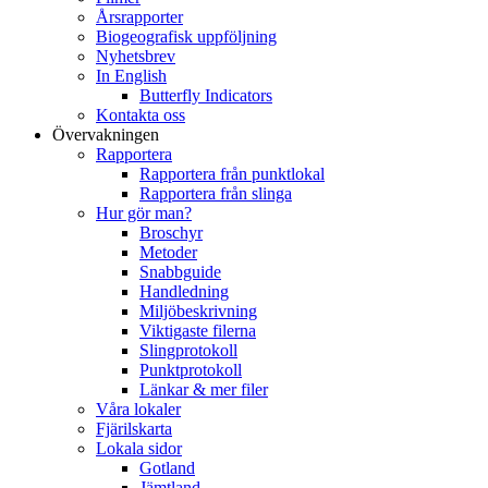
Årsrapporter
Biogeografisk uppföljning
Nyhetsbrev
In English
Butterfly Indicators
Kontakta oss
Övervakningen
Rapportera
Rapportera från punktlokal
Rapportera från slinga
Hur gör man?
Broschyr
Metoder
Snabbguide
Handledning
Miljöbeskrivning
Viktigaste filerna
Slingprotokoll
Punktprotokoll
Länkar & mer filer
Våra lokaler
Fjärilskarta
Lokala sidor
Gotland
Jämtland