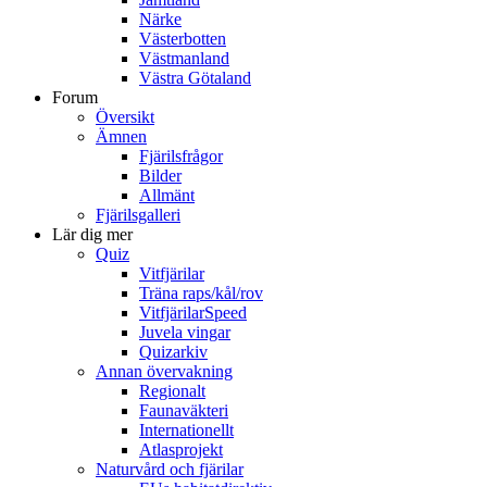
Närke
Västerbotten
Västmanland
Västra Götaland
Forum
Översikt
Ämnen
Fjärilsfrågor
Bilder
Allmänt
Fjärilsgalleri
Lär dig mer
Quiz
Vitfjärilar
Träna raps/kål/rov
VitfjärilarSpeed
Juvela vingar
Quizarkiv
Annan övervakning
Regionalt
Faunaväkteri
Internationellt
Atlasprojekt
Naturvård och fjärilar