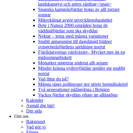
landskapstyp och arters särdrag</span>
Spanska kamgräsfjärilar hotas av allt torrare
somrar
Mikroklimat avgör utvecklingshastighet
Bete i Natura 2000-områden hotar de
väddnätfjärilar som ska skyddas
Nektar – tema med många variationer
Snabb anpassning till dagslängd hjälper
svingelgräsfjärilens spridning norrut
Fjärilslarvernas värdväxter– Mycket mer än en
midsommarbukett
Monarker migrerar söderut allt senare
Mindre kräsna sydrovfjärilar sprider sig snabbt
norrut
Vad tittar du på?
Många slags pollinerare ger större bomullsskörd
Två generationer påfågelöga i Belgien
Vackra fjärilar skyddas oftare än alldagliga
Kalender
Anmäl dig här!
Din sida
Om oss
Bakgrund
Vad gör vi
Filmer