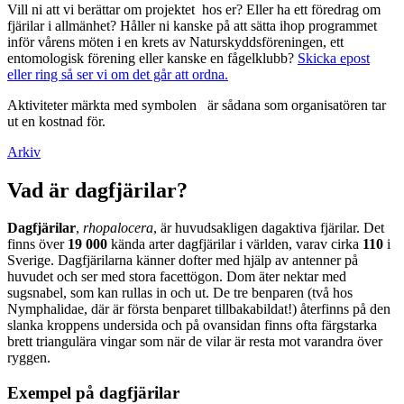
Vill ni att vi berättar om projektet hos er? Eller ha ett föredrag om
fjärilar i allmänhet? Håller ni kanske på att sätta ihop programmet
inför vårens möten i en krets av Naturskyddsföreningen, ett
entomologisk förening eller kanske en fågelklubb?
Skicka epost
eller ring så ser vi om det går att ordna.
Aktiviteter märkta med symbolen
är sådana som organisatören tar
ut en kostnad för.
Arkiv
Vad är dagfjärilar?
Dagfjärilar
,
rhopalocera
, är huvudsakligen dagaktiva fjärilar. Det
finns över
19 000
kända arter dagfjärilar i världen, varav cirka
110
i
Sverige. Dagfjärilarna känner dofter med hjälp av antenner på
huvudet och ser med stora facettögon. Dom äter nektar med
sugsnabel, som kan rullas in och ut. De tre benparen (två hos
Nymphalidae, där är första benparet tillbakabildat!) återfinns på den
slanka kroppens undersida och på ovansidan finns ofta färgstarka
brett triangulära vingar som när de vilar är resta mot varandra över
ryggen.
Exempel på dagfjärilar