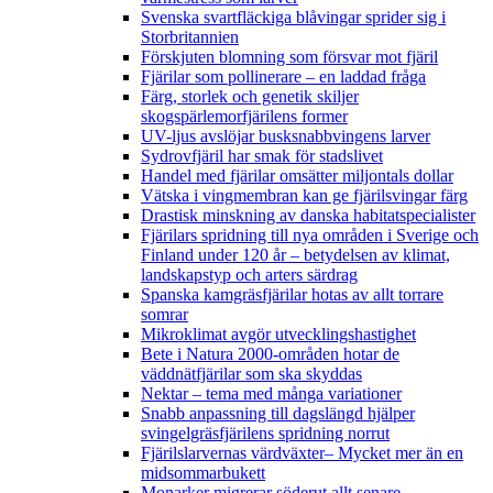
Svenska svartfläckiga blåvingar sprider sig i
Storbritannien
Förskjuten blomning som försvar mot fjäril
Fjärilar som pollinerare – en laddad fråga
Färg, storlek och genetik skiljer
skogspärlemorfjärilens former
UV-ljus avslöjar busksnabbvingens larver
Sydrovfjäril har smak för stadslivet
Handel med fjärilar omsätter miljontals dollar
Vätska i vingmembran kan ge fjärilsvingar färg
Drastisk minskning av danska habitatspecialister
Fjärilars spridning till nya områden i Sverige och
Finland under 120 år
– betydelsen av klimat,
landskapstyp och arters särdrag
Spanska kamgräsfjärilar hotas av allt torrare
somrar
Mikroklimat avgör utvecklingshastighet
Bete i Natura 2000-områden hotar de
väddnätfjärilar som ska skyddas
Nektar – tema med många variationer
Snabb anpassning till dagslängd hjälper
svingelgräsfjärilens spridning norrut
Fjärilslarvernas värdväxter– Mycket mer än en
midsommarbukett
Monarker migrerar söderut allt senare