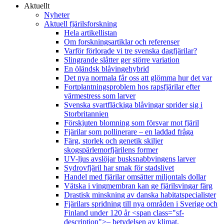
Aktuellt
Nyheter
Aktuell fjärilsforskning
Hela artikellistan
Om forskningsartiklar och referenser
Varför förlorade vi tre svenska dagfjärilar?
Slingrande slåtter ger större variation
En öländsk blåvingehybrid
Det nya normala får oss att glömma hur det var
Fortplantningsproblem hos rapsfjärilar efter
värmestress som larver
Svenska svartfläckiga blåvingar sprider sig i
Storbritannien
Förskjuten blomning som försvar mot fjäril
Fjärilar som pollinerare – en laddad fråga
Färg, storlek och genetik skiljer
skogspärlemorfjärilens former
UV-ljus avslöjar busksnabbvingens larver
Sydrovfjäril har smak för stadslivet
Handel med fjärilar omsätter miljontals dollar
Vätska i vingmembran kan ge fjärilsvingar färg
Drastisk minskning av danska habitatspecialister
Fjärilars spridning till nya områden i Sverige och
Finland under 120 år <span class="sf-
description">– betydelsen av klimat,