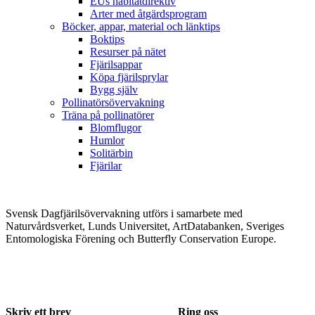
EUs habitatdirektiv
Arter med åtgärdsprogram
Böcker, appar, material och länktips
Boktips
Resurser på nätet
Fjärilsappar
Köpa fjärilsprylar
Bygg själv
Pollinatörsövervakning
Träna på pollinatörer
Blomflugor
Humlor
Solitärbin
Fjärilar
Svensk Dagfjärilsövervakning utförs i samarbete med
Naturvårdsverket, Lunds Universitet, ArtDatabanken, Sveriges
Entomologiska Förening och Butterfly Conservation Europe.
Skriv ett brev
Ring oss