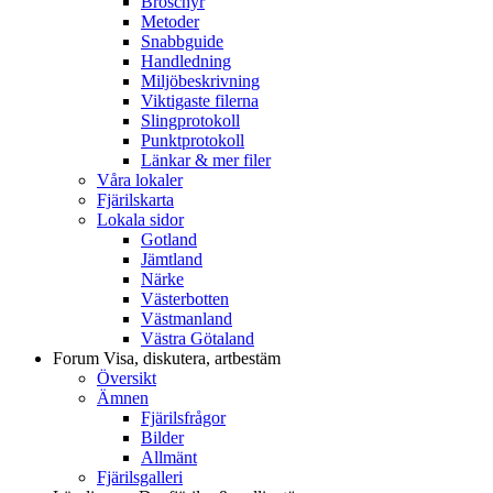
Broschyr
Metoder
Snabbguide
Handledning
Miljöbeskrivning
Viktigaste filerna
Slingprotokoll
Punktprotokoll
Länkar & mer filer
Våra lokaler
Fjärilskarta
Lokala sidor
Gotland
Jämtland
Närke
Västerbotten
Västmanland
Västra Götaland
Forum
Visa, diskutera, artbestäm
Översikt
Ämnen
Fjärilsfrågor
Bilder
Allmänt
Fjärilsgalleri