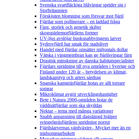
Svenska svartfläckiga blåvingar sprider sig i
Storbritannien
Förskjuten blomning som försvar mot fjäril
Fjärilar som pollinerare – en laddad fråga
Färg, storlek och genetik skiljer
skogspärlemorfjärilens former
UV-ljus avslöjar busksnabbvingens larver
Sydrovfjäril har smak för stadslivet
Handel med fjärilar omsätter miljontals dollar
Vätska i vingmembran kan ge fjärilsvingar färg
Drastisk minskning av danska habitatspecialister
Fjärilars spridning till nya områden i Sverige och
Finland under 120 år
– betydelsen av klimat,
landskapstyp och arters särdrag
Spanska kamgräsfjärilar hotas av allt torrare
somrar
Mikroklimat avgör utvecklingshastighet
Bete i Natura 2000-områden hotar de
väddnätfjärilar som ska skyddas
Nektar – tema med många variationer
Snabb anpassning till dagslängd hjälper
svingelgräsfjärilens spridning norrut
Fjärilslarvernas värdväxter– Mycket mer än en
midsommarbukett
Monarker migrerar söderut allt senare