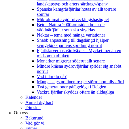
landskapstyp och arters särdrag</span>
Spanska kamgräsfjärilar hotas av allt torrare
somrar
Mikroklimat avgör utvecklingshastighet
Bete i Natura 2000-områden hotar de
väddnätfjärilar som ska skyddas
Nektar – tema med många variationer
Snabb anpassning till dagslängd hjälper
svingelgräsfjärilens spridning norrut
Fjärilslarvernas värdväxter– Mycket mer än en
midsommarbukett
Monarker migrerar söderut allt senare
Mindre kräsna sydrovfjärilar sprider sig snabbt
norrut
Vad tittar du på?
Många slags pollinerare ger större bomullsskörd
Två generationer påfågelöga i Belgien
Vackra fjärilar skyddas oftare än alldagliga
Kalender
Anmäl dig här!
Din sida
Om oss
Bakgrund
Vad gör vi
Filmer