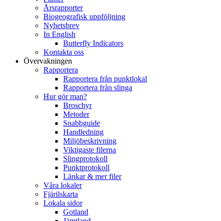
Årsrapporter
Biogeografisk uppföljning
Nyhetsbrev
In English
Butterfly Indicators
Kontakta oss
Övervakningen
Rapportera
Rapportera från punktlokal
Rapportera från slinga
Hur gör man?
Broschyr
Metoder
Snabbguide
Handledning
Miljöbeskrivning
Viktigaste filerna
Slingprotokoll
Punktprotokoll
Länkar & mer filer
Våra lokaler
Fjärilskarta
Lokala sidor
Gotland
Jämtland