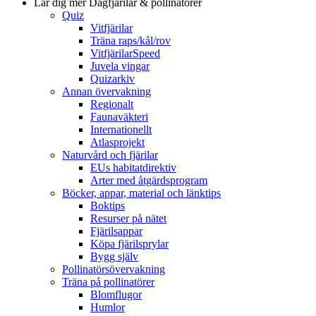
Lär dig mer
Dagfjärilar & pollinatörer
Quiz
Vitfjärilar
Träna raps/kål/rov
VitfjärilarSpeed
Juvela vingar
Quizarkiv
Annan övervakning
Regionalt
Faunaväkteri
Internationellt
Atlasprojekt
Naturvård och fjärilar
EUs habitatdirektiv
Arter med åtgärdsprogram
Böcker, appar, material och länktips
Boktips
Resurser på nätet
Fjärilsappar
Köpa fjärilsprylar
Bygg själv
Pollinatörsövervakning
Träna på pollinatörer
Blomflugor
Humlor