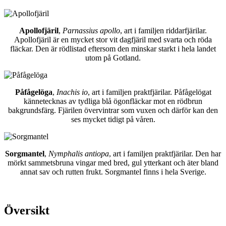
Apollofjäril
,
Parnassius apollo
, art i familjen riddarfjärilar.
Apollofjäril är en mycket stor vit dagfjäril med svarta och röda
fläckar. Den är rödlistad eftersom den minskar starkt i hela landet
utom på Gotland.
Påfågelöga
,
Inachis io
, art i familjen praktfjärilar. Påfågelögat
kännetecknas av tydliga blå ögonfläckar mot en rödbrun
bakgrundsfärg. Fjärilen övervintrar som vuxen och därför kan den
ses mycket tidigt på våren.
Sorgmantel
,
Nymphalis antiopa
, art i familjen praktfjärilar. Den har
mörkt sammetsbruna vingar med bred, gul ytterkant och äter bland
annat sav och rutten frukt. Sorgmantel finns i hela Sverige.
Översikt