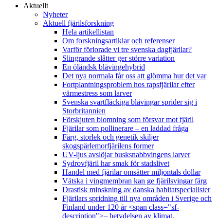
Aktuellt
Nyheter
Aktuell fjärilsforskning
Hela artikellistan
Om forskningsartiklar och referenser
Varför förlorade vi tre svenska dagfjärilar?
Slingrande slåtter ger större variation
En öländsk blåvingehybrid
Det nya normala får oss att glömma hur det var
Fortplantningsproblem hos rapsfjärilar efter
värmestress som larver
Svenska svartfläckiga blåvingar sprider sig i
Storbritannien
Förskjuten blomning som försvar mot fjäril
Fjärilar som pollinerare – en laddad fråga
Färg, storlek och genetik skiljer
skogspärlemorfjärilens former
UV-ljus avslöjar busksnabbvingens larver
Sydrovfjäril har smak för stadslivet
Handel med fjärilar omsätter miljontals dollar
Vätska i vingmembran kan ge fjärilsvingar färg
Drastisk minskning av danska habitatspecialister
Fjärilars spridning till nya områden i Sverige och
Finland under 120 år <span class="sf-
description">– betydelsen av klimat,