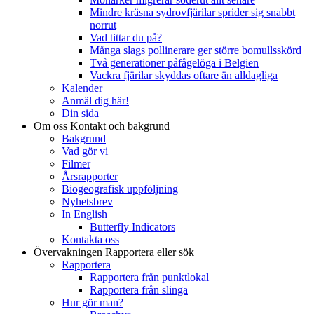
Mindre kräsna sydrovfjärilar sprider sig snabbt
norrut
Vad tittar du på?
Många slags pollinerare ger större bomullsskörd
Två generationer påfågelöga i Belgien
Vackra fjärilar skyddas oftare än alldagliga
Kalender
Anmäl dig här!
Din sida
Om oss
Kontakt och bakgrund
Bakgrund
Vad gör vi
Filmer
Årsrapporter
Biogeografisk uppföljning
Nyhetsbrev
In English
Butterfly Indicators
Kontakta oss
Övervakningen
Rapportera eller sök
Rapportera
Rapportera från punktlokal
Rapportera från slinga
Hur gör man?