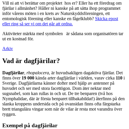
Vill ni att vi berättar om projektet hos er? Eller ha ett föredrag om
fjärilar i allmänhet? Håller ni kanske på att sätta ihop programmet
inför vårens möten i en krets av Naturskyddsföreningen, ett
entomologisk förening eller kanske en fågelklubb?
Skicka epost
eller ring så ser vi om det går att ordna.
Aktiviteter märkta med symbolen
är sådana som organisatören tar
ut en kostnad för.
Arkiv
Vad är dagfjärilar?
Dagfjärilar
,
rhopalocera
, är huvudsakligen dagaktiva fjärilar. Det
finns över
19 000
kända arter dagfjärilar i världen, varav cirka
110
i
Sverige. Dagfjärilarna känner dofter med hjälp av antenner på
huvudet och ser med stora facettögon. Dom äter nektar med
sugsnabel, som kan rullas in och ut. De tre benparen (två hos
Nymphalidae, där är första benparet tillbakabildat!) återfinns på den
slanka kroppens undersida och på ovansidan finns ofta färgstarka
brett triangulära vingar som när de vilar är resta mot varandra över
ryggen.
Exempel på dagfjärilar