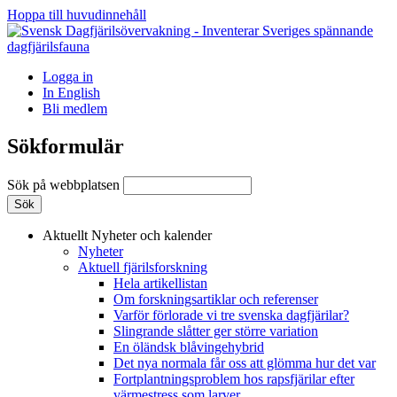
Hoppa till huvudinnehåll
Logga in
In English
Bli medlem
Sökformulär
Sök på webbplatsen
Aktuellt
Nyheter och kalender
Nyheter
Aktuell fjärilsforskning
Hela artikellistan
Om forskningsartiklar och referenser
Varför förlorade vi tre svenska dagfjärilar?
Slingrande slåtter ger större variation
En öländsk blåvingehybrid
Det nya normala får oss att glömma hur det var
Fortplantningsproblem hos rapsfjärilar efter
värmestress som larver