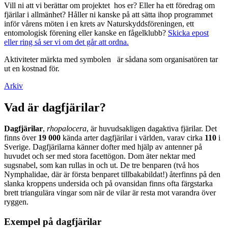
Vill ni att vi berättar om projektet hos er? Eller ha ett föredrag om
fjärilar i allmänhet? Håller ni kanske på att sätta ihop programmet
inför vårens möten i en krets av Naturskyddsföreningen, ett
entomologisk förening eller kanske en fågelklubb?
Skicka epost
eller ring så ser vi om det går att ordna.
Aktiviteter märkta med symbolen
är sådana som organisatören tar
ut en kostnad för.
Arkiv
Vad är dagfjärilar?
Dagfjärilar
,
rhopalocera
, är huvudsakligen dagaktiva fjärilar. Det
finns över
19 000
kända arter dagfjärilar i världen, varav cirka
110
i
Sverige. Dagfjärilarna känner dofter med hjälp av antenner på
huvudet och ser med stora facettögon. Dom äter nektar med
sugsnabel, som kan rullas in och ut. De tre benparen (två hos
Nymphalidae, där är första benparet tillbakabildat!) återfinns på den
slanka kroppens undersida och på ovansidan finns ofta färgstarka
brett triangulära vingar som när de vilar är resta mot varandra över
ryggen.
Exempel på dagfjärilar