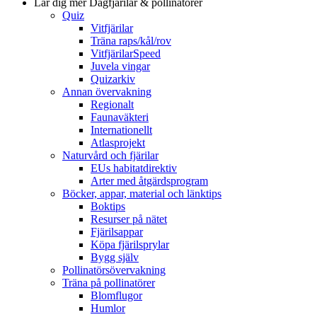
Lär dig mer
Dagfjärilar & pollinatörer
Quiz
Vitfjärilar
Träna raps/kål/rov
VitfjärilarSpeed
Juvela vingar
Quizarkiv
Annan övervakning
Regionalt
Faunaväkteri
Internationellt
Atlasprojekt
Naturvård och fjärilar
EUs habitatdirektiv
Arter med åtgärdsprogram
Böcker, appar, material och länktips
Boktips
Resurser på nätet
Fjärilsappar
Köpa fjärilsprylar
Bygg själv
Pollinatörsövervakning
Träna på pollinatörer
Blomflugor
Humlor