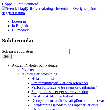
Hoppa till huvudinnehåll
Logga in
In English
Bli medlem
Sökformulär
Sök på webbplatsen
Aktuellt
Nyheter och kalender
Nyheter
Aktuell fjärilsforskning
Hela artikellistan
Om forskningsartiklar och referenser
Varför förlorade vi tre svenska dagfjärilar?
Slingrande slåtter ger större variation
En öländsk blåvingehybrid
Det nya normala får oss att glömma hur det var
Fortplantningsproblem hos rapsfjärilar efter
värmestress som larver