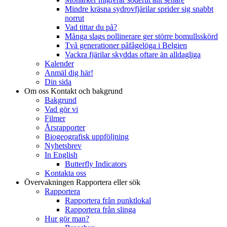
Mindre kräsna sydrovfjärilar sprider sig snabbt
norrut
Vad tittar du på?
Många slags pollinerare ger större bomullsskörd
Två generationer påfågelöga i Belgien
Vackra fjärilar skyddas oftare än alldagliga
Kalender
Anmäl dig här!
Din sida
Om oss
Kontakt och bakgrund
Bakgrund
Vad gör vi
Filmer
Årsrapporter
Biogeografisk uppföljning
Nyhetsbrev
In English
Butterfly Indicators
Kontakta oss
Övervakningen
Rapportera eller sök
Rapportera
Rapportera från punktlokal
Rapportera från slinga
Hur gör man?