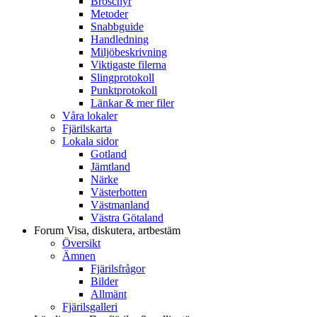
Broschyr
Metoder
Snabbguide
Handledning
Miljöbeskrivning
Viktigaste filerna
Slingprotokoll
Punktprotokoll
Länkar & mer filer
Våra lokaler
Fjärilskarta
Lokala sidor
Gotland
Jämtland
Närke
Västerbotten
Västmanland
Västra Götaland
Forum
Visa, diskutera, artbestäm
Översikt
Ämnen
Fjärilsfrågor
Bilder
Allmänt
Fjärilsgalleri