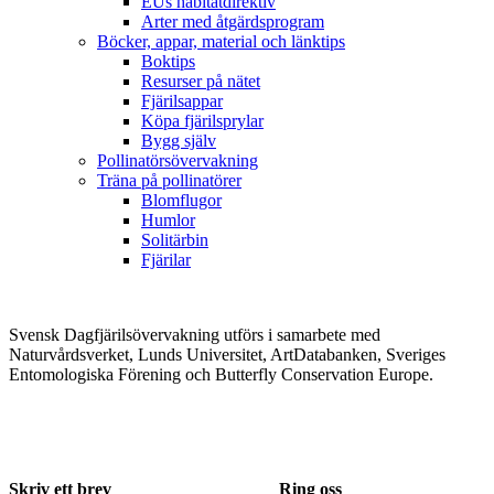
EUs habitatdirektiv
Arter med åtgärdsprogram
Böcker, appar, material och länktips
Boktips
Resurser på nätet
Fjärilsappar
Köpa fjärilsprylar
Bygg själv
Pollinatörsövervakning
Träna på pollinatörer
Blomflugor
Humlor
Solitärbin
Fjärilar
Svensk Dagfjärilsövervakning utförs i samarbete med
Naturvårdsverket, Lunds Universitet, ArtDatabanken, Sveriges
Entomologiska Förening och Butterfly Conservation Europe.
Skriv ett brev
Ring oss