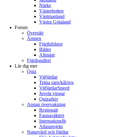
Närke
Västerbotten
Västmanland
Västra Götaland
Forum
Översikt
Ämnen
Fjärilsfrågor
Bilder
Allmänt
Fjärilsgalleri
Lär dig mer
Quiz
Vitfjärilar
Träna raps/kål/rov
VitfjärilarSpeed
Juvela vingar
Quizarkiv
Annan övervakning
Regionalt
Faunaväkteri
Internationellt
Atlasprojekt
Naturvård och fjärilar