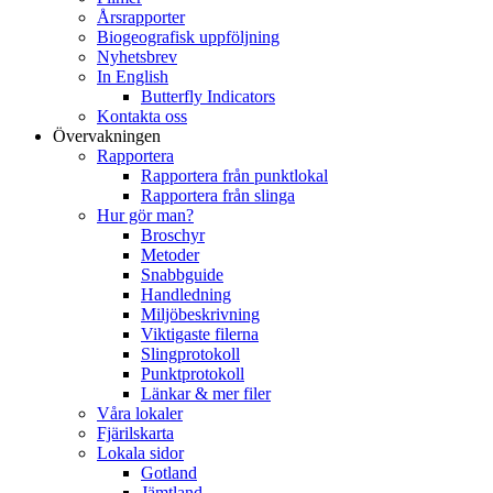
Årsrapporter
Biogeografisk uppföljning
Nyhetsbrev
In English
Butterfly Indicators
Kontakta oss
Övervakningen
Rapportera
Rapportera från punktlokal
Rapportera från slinga
Hur gör man?
Broschyr
Metoder
Snabbguide
Handledning
Miljöbeskrivning
Viktigaste filerna
Slingprotokoll
Punktprotokoll
Länkar & mer filer
Våra lokaler
Fjärilskarta
Lokala sidor
Gotland
Jämtland