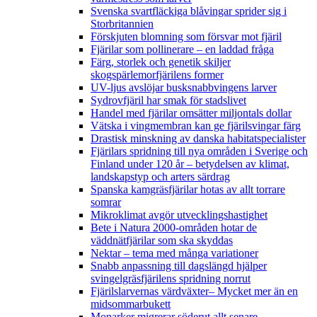
Svenska svartfläckiga blåvingar sprider sig i
Storbritannien
Förskjuten blomning som försvar mot fjäril
Fjärilar som pollinerare – en laddad fråga
Färg, storlek och genetik skiljer
skogspärlemorfjärilens former
UV-ljus avslöjar busksnabbvingens larver
Sydrovfjäril har smak för stadslivet
Handel med fjärilar omsätter miljontals dollar
Vätska i vingmembran kan ge fjärilsvingar färg
Drastisk minskning av danska habitatspecialister
Fjärilars spridning till nya områden i Sverige och
Finland under 120 år
– betydelsen av klimat,
landskapstyp och arters särdrag
Spanska kamgräsfjärilar hotas av allt torrare
somrar
Mikroklimat avgör utvecklingshastighet
Bete i Natura 2000-områden hotar de
väddnätfjärilar som ska skyddas
Nektar – tema med många variationer
Snabb anpassning till dagslängd hjälper
svingelgräsfjärilens spridning norrut
Fjärilslarvernas värdväxter– Mycket mer än en
midsommarbukett
Monarker migrerar söderut allt senare