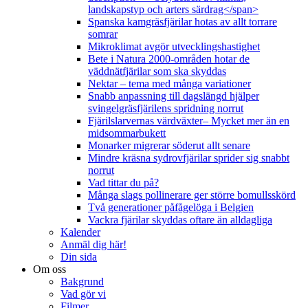
landskapstyp och arters särdrag</span>
Spanska kamgräsfjärilar hotas av allt torrare
somrar
Mikroklimat avgör utvecklingshastighet
Bete i Natura 2000-områden hotar de
väddnätfjärilar som ska skyddas
Nektar – tema med många variationer
Snabb anpassning till dagslängd hjälper
svingelgräsfjärilens spridning norrut
Fjärilslarvernas värdväxter– Mycket mer än en
midsommarbukett
Monarker migrerar söderut allt senare
Mindre kräsna sydrovfjärilar sprider sig snabbt
norrut
Vad tittar du på?
Många slags pollinerare ger större bomullsskörd
Två generationer påfågelöga i Belgien
Vackra fjärilar skyddas oftare än alldagliga
Kalender
Anmäl dig här!
Din sida
Om oss
Bakgrund
Vad gör vi
Filmer