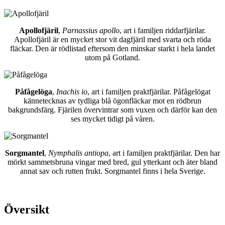
Apollofjäril
,
Parnassius apollo
, art i familjen riddarfjärilar.
Apollofjäril är en mycket stor vit dagfjäril med svarta och röda
fläckar. Den är rödlistad eftersom den minskar starkt i hela landet
utom på Gotland.
Påfågelöga
,
Inachis io
, art i familjen praktfjärilar. Påfågelögat
kännetecknas av tydliga blå ögonfläckar mot en rödbrun
bakgrundsfärg. Fjärilen övervintrar som vuxen och därför kan den
ses mycket tidigt på våren.
Sorgmantel
,
Nymphalis antiopa
, art i familjen praktfjärilar. Den har
mörkt sammetsbruna vingar med bred, gul ytterkant och äter bland
annat sav och rutten frukt. Sorgmantel finns i hela Sverige.
Översikt