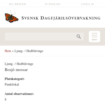
Hoppa till huvudinnehåll
BLI MEDLEM
IN ENGLISH
LOGGA IN
Sökformulär
Hem
» Ljung- / Hedblåvinge
Ljung- / Hedblåvinge
Bosjö mossar
Platskategori:
Punktlokal
Antal observationer:
8