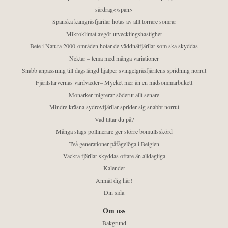
särdrag</span>
Spanska kamgräsfjärilar hotas av allt torrare somrar
Mikroklimat avgör utvecklingshastighet
Bete i Natura 2000-områden hotar de väddnätfjärilar som ska skyddas
Nektar – tema med många variationer
Snabb anpassning till dagslängd hjälper svingelgräsfjärilens spridning norrut
Fjärilslarvernas värdväxter– Mycket mer än en midsommarbukett
Monarker migrerar söderut allt senare
Mindre kräsna sydrovfjärilar sprider sig snabbt norrut
Vad tittar du på?
Många slags pollinerare ger större bomullsskörd
Två generationer påfågelöga i Belgien
Vackra fjärilar skyddas oftare än alldagliga
Kalender
Anmäl dig här!
Din sida
Om oss
Bakgrund