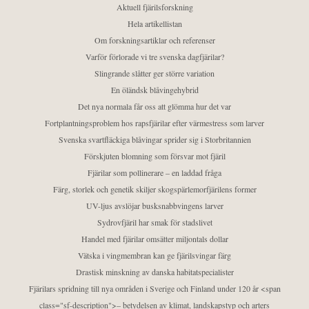
Aktuell fjärilsforskning
Hela artikellistan
Om forskningsartiklar och referenser
Varför förlorade vi tre svenska dagfjärilar?
Slingrande slåtter ger större variation
En öländsk blåvingehybrid
Det nya normala får oss att glömma hur det var
Fortplantningsproblem hos rapsfjärilar efter värmestress som larver
Svenska svartfläckiga blåvingar sprider sig i Storbritannien
Förskjuten blomning som försvar mot fjäril
Fjärilar som pollinerare – en laddad fråga
Färg, storlek och genetik skiljer skogspärlemorfjärilens former
UV-ljus avslöjar busksnabbvingens larver
Sydrovfjäril har smak för stadslivet
Handel med fjärilar omsätter miljontals dollar
Vätska i vingmembran kan ge fjärilsvingar färg
Drastisk minskning av danska habitatspecialister
Fjärilars spridning till nya områden i Sverige och Finland under 120 år <span
class="sf-description">– betydelsen av klimat, landskapstyp och arters