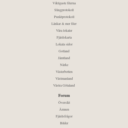
Viktigaste filerna
Slingprotokoll
Punktprotokoll
Länkar & mer filer
Våra lokaler
Fjärilskarta
Lokala sidor
Gotland
Jämtland
Närke
Västerbotten
Västmanland
Västra Götaland
Forum
Översikt
Ämnen
Fjärilsfrågor
Bilder