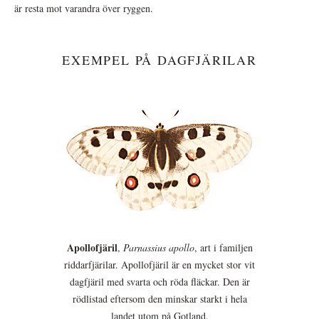
är resta mot varandra över ryggen.
EXEMPEL PÅ DAGFJÄRILAR
Apollofjäril
,
Parnassius apollo
, art i familjen
riddarfjärilar. Apollofjäril är en mycket stor vit
dagfjäril med svarta och röda fläckar. Den är
rödlistad eftersom den minskar starkt i hela
landet utom på Gotland.