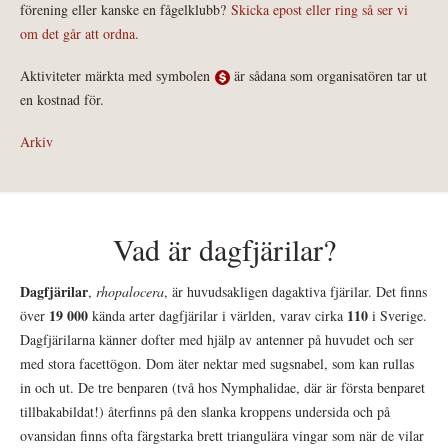
förening eller kanske en fågelklubb?
Skicka epost eller ring så ser vi
om det går att ordna.
Aktiviteter märkta med symbolen
är sådana som organisatören tar ut
en kostnad för.
Arkiv
Vad är dagfjärilar?
Dagfjärilar
,
rhopalocera
, är huvudsakligen dagaktiva fjärilar. Det finns
19 000
110
över
kända arter dagfjärilar i världen, varav cirka
i Sverige.
Dagfjärilarna känner dofter med hjälp av antenner på huvudet och ser
med stora facettögon. Dom äter nektar med sugsnabel, som kan rullas
in och ut. De tre benparen (två hos Nymphalidae, där är första benparet
tillbakabildat!) återfinns på den slanka kroppens undersida och på
ovansidan finns ofta färgstarka brett triangulära vingar som när de vilar