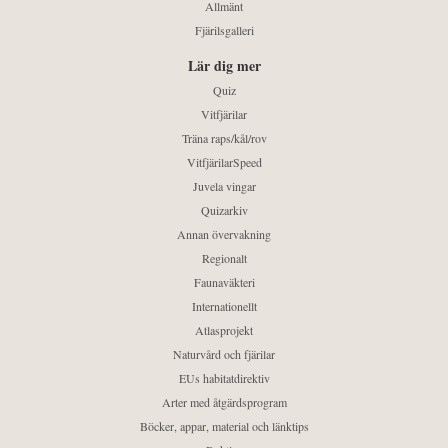
Allmänt
Fjärilsgalleri
Lär dig mer
Quiz
Vitfjärilar
Träna raps/kål/rov
VitfjärilarSpeed
Juvela vingar
Quizarkiv
Annan övervakning
Regionalt
Faunaväkteri
Internationellt
Atlasprojekt
Naturvård och fjärilar
EUs habitatdirektiv
Arter med åtgärdsprogram
Böcker, appar, material och länktips