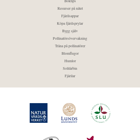
Boktips
Resurser på nätet
Fjärilsappar
Köpa fjärilsprylar
Bygg själv
Pollinatörsövervakning
Träna på pollinatörer
Blomflugor
Humlor
Solitärbin
Fjärilar