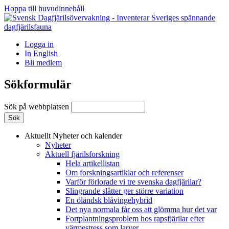
Hoppa till huvudinnehåll
Logga in
In English
Bli medlem
Sökformulär
Sök på webbplatsen
Aktuellt
Nyheter och kalender
Nyheter
Aktuell fjärilsforskning
Hela artikellistan
Om forskningsartiklar och referenser
Varför förlorade vi tre svenska dagfjärilar?
Slingrande slåtter ger större variation
En öländsk blåvingehybrid
Det nya normala får oss att glömma hur det var
Fortplantningsproblem hos rapsfjärilar efter
värmestress som larver