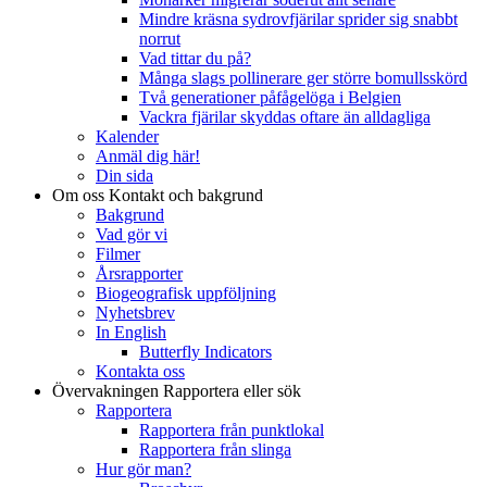
Mindre kräsna sydrovfjärilar sprider sig snabbt
norrut
Vad tittar du på?
Många slags pollinerare ger större bomullsskörd
Två generationer påfågelöga i Belgien
Vackra fjärilar skyddas oftare än alldagliga
Kalender
Anmäl dig här!
Din sida
Om oss
Kontakt och bakgrund
Bakgrund
Vad gör vi
Filmer
Årsrapporter
Biogeografisk uppföljning
Nyhetsbrev
In English
Butterfly Indicators
Kontakta oss
Övervakningen
Rapportera eller sök
Rapportera
Rapportera från punktlokal
Rapportera från slinga
Hur gör man?