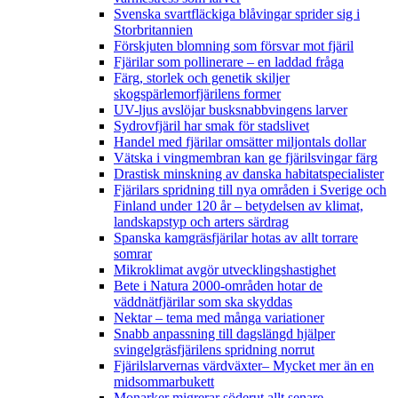
Svenska svartfläckiga blåvingar sprider sig i
Storbritannien
Förskjuten blomning som försvar mot fjäril
Fjärilar som pollinerare – en laddad fråga
Färg, storlek och genetik skiljer
skogspärlemorfjärilens former
UV-ljus avslöjar busksnabbvingens larver
Sydrovfjäril har smak för stadslivet
Handel med fjärilar omsätter miljontals dollar
Vätska i vingmembran kan ge fjärilsvingar färg
Drastisk minskning av danska habitatspecialister
Fjärilars spridning till nya områden i Sverige och
Finland under 120 år
– betydelsen av klimat,
landskapstyp och arters särdrag
Spanska kamgräsfjärilar hotas av allt torrare
somrar
Mikroklimat avgör utvecklingshastighet
Bete i Natura 2000-områden hotar de
väddnätfjärilar som ska skyddas
Nektar – tema med många variationer
Snabb anpassning till dagslängd hjälper
svingelgräsfjärilens spridning norrut
Fjärilslarvernas värdväxter– Mycket mer än en
midsommarbukett
Monarker migrerar söderut allt senare