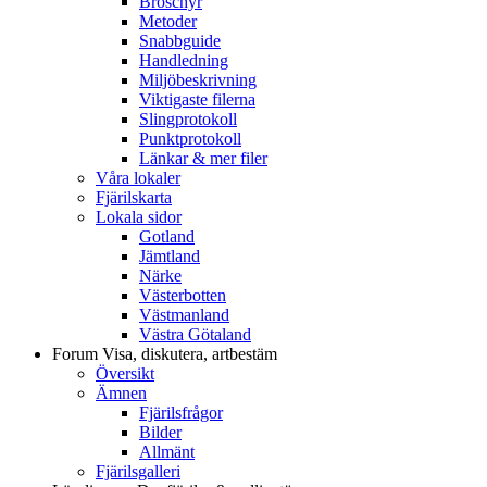
Broschyr
Metoder
Snabbguide
Handledning
Miljöbeskrivning
Viktigaste filerna
Slingprotokoll
Punktprotokoll
Länkar & mer filer
Våra lokaler
Fjärilskarta
Lokala sidor
Gotland
Jämtland
Närke
Västerbotten
Västmanland
Västra Götaland
Forum
Visa, diskutera, artbestäm
Översikt
Ämnen
Fjärilsfrågor
Bilder
Allmänt
Fjärilsgalleri