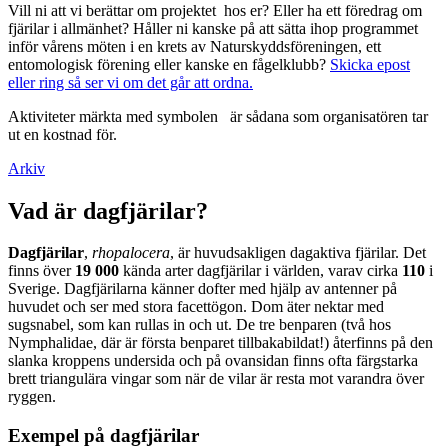
Vill ni att vi berättar om projektet hos er? Eller ha ett föredrag om
fjärilar i allmänhet? Håller ni kanske på att sätta ihop programmet
inför vårens möten i en krets av Naturskyddsföreningen, ett
entomologisk förening eller kanske en fågelklubb?
Skicka epost
eller ring så ser vi om det går att ordna.
Aktiviteter märkta med symbolen
är sådana som organisatören tar
ut en kostnad för.
Arkiv
Vad är dagfjärilar?
Dagfjärilar
,
rhopalocera
, är huvudsakligen dagaktiva fjärilar. Det
finns över
19 000
kända arter dagfjärilar i världen, varav cirka
110
i
Sverige. Dagfjärilarna känner dofter med hjälp av antenner på
huvudet och ser med stora facettögon. Dom äter nektar med
sugsnabel, som kan rullas in och ut. De tre benparen (två hos
Nymphalidae, där är första benparet tillbakabildat!) återfinns på den
slanka kroppens undersida och på ovansidan finns ofta färgstarka
brett triangulära vingar som när de vilar är resta mot varandra över
ryggen.
Exempel på dagfjärilar