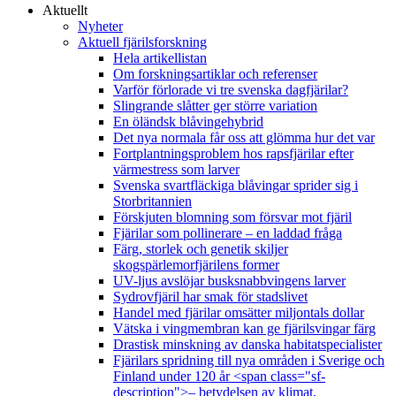
Aktuellt
Nyheter
Aktuell fjärilsforskning
Hela artikellistan
Om forskningsartiklar och referenser
Varför förlorade vi tre svenska dagfjärilar?
Slingrande slåtter ger större variation
En öländsk blåvingehybrid
Det nya normala får oss att glömma hur det var
Fortplantningsproblem hos rapsfjärilar efter
värmestress som larver
Svenska svartfläckiga blåvingar sprider sig i
Storbritannien
Förskjuten blomning som försvar mot fjäril
Fjärilar som pollinerare – en laddad fråga
Färg, storlek och genetik skiljer
skogspärlemorfjärilens former
UV-ljus avslöjar busksnabbvingens larver
Sydrovfjäril har smak för stadslivet
Handel med fjärilar omsätter miljontals dollar
Vätska i vingmembran kan ge fjärilsvingar färg
Drastisk minskning av danska habitatspecialister
Fjärilars spridning till nya områden i Sverige och
Finland under 120 år <span class="sf-
description">– betydelsen av klimat,