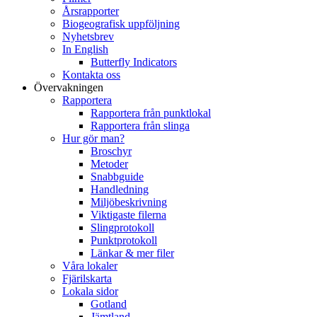
Årsrapporter
Biogeografisk uppföljning
Nyhetsbrev
In English
Butterfly Indicators
Kontakta oss
Övervakningen
Rapportera
Rapportera från punktlokal
Rapportera från slinga
Hur gör man?
Broschyr
Metoder
Snabbguide
Handledning
Miljöbeskrivning
Viktigaste filerna
Slingprotokoll
Punktprotokoll
Länkar & mer filer
Våra lokaler
Fjärilskarta
Lokala sidor
Gotland
Jämtland