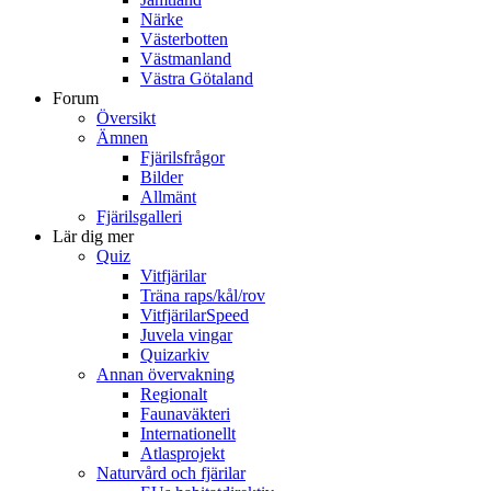
Närke
Västerbotten
Västmanland
Västra Götaland
Forum
Översikt
Ämnen
Fjärilsfrågor
Bilder
Allmänt
Fjärilsgalleri
Lär dig mer
Quiz
Vitfjärilar
Träna raps/kål/rov
VitfjärilarSpeed
Juvela vingar
Quizarkiv
Annan övervakning
Regionalt
Faunaväkteri
Internationellt
Atlasprojekt
Naturvård och fjärilar