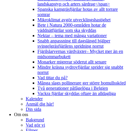
landskapstyp och arters särdrag</span>
Spanska kamgräsfjärilar hotas av allt torrare
somrar
Mikroklimat avgör utvecklingshastighet
Bete i Natura 2000-områden hotar de
väddnätfjärilar som ska skyddas
Nektar – tema med många variationer
Snabb anpassning till dagslängd hjälper
svingelgräsfjärilens spridning norrut
Fjärilslarvernas värdväxter– Mycket mer än en
midsommarbukett
Monarker migrerar söderut allt senare
Mindre kräsna sydrovfjärilar sprider sig snabbt
norrut
Vad tittar du på?
Många slags pollinerare ger större bomullsskörd
Två generationer påfågelöga i Belgien
Vackra fjärilar skyddas oftare än alldagliga
Kalender
Anmäl dig här!
Din sida
Om oss
Bakgrund
Vad gör vi
Filmer