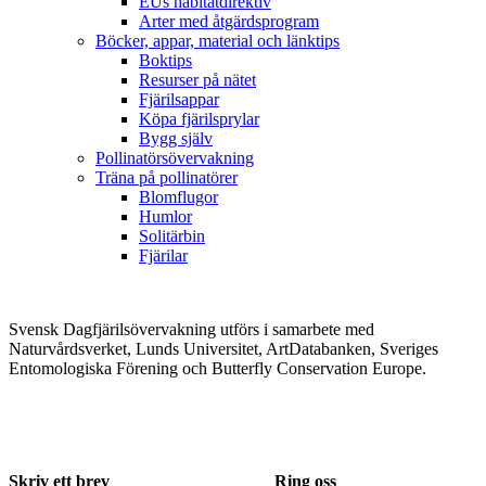
EUs habitatdirektiv
Arter med åtgärdsprogram
Böcker, appar, material och länktips
Boktips
Resurser på nätet
Fjärilsappar
Köpa fjärilsprylar
Bygg själv
Pollinatörsövervakning
Träna på pollinatörer
Blomflugor
Humlor
Solitärbin
Fjärilar
Svensk Dagfjärilsövervakning utförs i samarbete med
Naturvårdsverket, Lunds Universitet, ArtDatabanken, Sveriges
Entomologiska Förening och Butterfly Conservation Europe.
Skriv ett brev
Ring oss