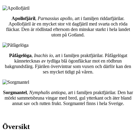
Apollofjäril
,
Parnassius apollo
, art i familjen riddarfjärilar.
Apollofjäril är en mycket stor vit dagfjäril med svarta och röda
fläckar. Den är rödlistad eftersom den minskar starkt i hela landet
utom på Gotland.
Påfågelöga
,
Inachis io
, art i familjen praktfjärilar. Påfågelögat
kännetecknas av tydliga blå ögonfläckar mot en rödbrun
bakgrundsfärg. Fjärilen övervintrar som vuxen och därför kan den
ses mycket tidigt på våren.
Sorgmantel
,
Nymphalis antiopa
, art i familjen praktfjärilar. Den har
mörkt sammetsbruna vingar med bred, gul ytterkant och äter bland
annat sav och rutten frukt. Sorgmantel finns i hela Sverige.
Översikt