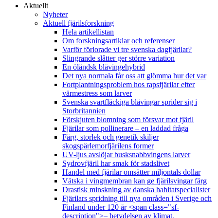
Aktuellt
Nyheter
Aktuell fjärilsforskning
Hela artikellistan
Om forskningsartiklar och referenser
Varför förlorade vi tre svenska dagfjärilar?
Slingrande slåtter ger större variation
En öländsk blåvingehybrid
Det nya normala får oss att glömma hur det var
Fortplantningsproblem hos rapsfjärilar efter
värmestress som larver
Svenska svartfläckiga blåvingar sprider sig i
Storbritannien
Förskjuten blomning som försvar mot fjäril
Fjärilar som pollinerare – en laddad fråga
Färg, storlek och genetik skiljer
skogspärlemorfjärilens former
UV-ljus avslöjar busksnabbvingens larver
Sydrovfjäril har smak för stadslivet
Handel med fjärilar omsätter miljontals dollar
Vätska i vingmembran kan ge fjärilsvingar färg
Drastisk minskning av danska habitatspecialister
Fjärilars spridning till nya områden i Sverige och
Finland under 120 år <span class="sf-
description">– betydelsen av klimat,