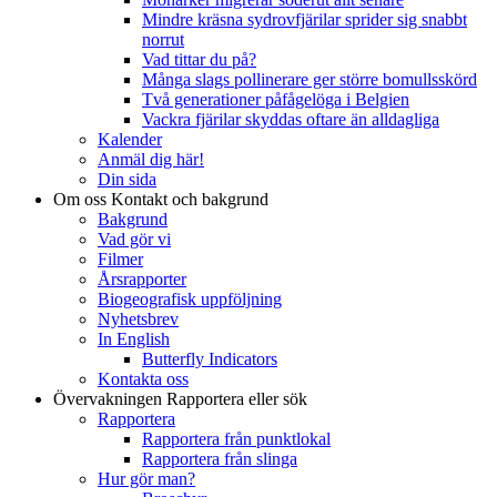
Mindre kräsna sydrovfjärilar sprider sig snabbt
norrut
Vad tittar du på?
Många slags pollinerare ger större bomullsskörd
Två generationer påfågelöga i Belgien
Vackra fjärilar skyddas oftare än alldagliga
Kalender
Anmäl dig här!
Din sida
Om oss
Kontakt och bakgrund
Bakgrund
Vad gör vi
Filmer
Årsrapporter
Biogeografisk uppföljning
Nyhetsbrev
In English
Butterfly Indicators
Kontakta oss
Övervakningen
Rapportera eller sök
Rapportera
Rapportera från punktlokal
Rapportera från slinga
Hur gör man?