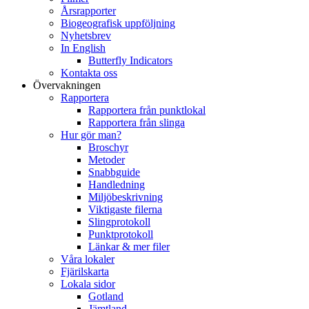
Årsrapporter
Biogeografisk uppföljning
Nyhetsbrev
In English
Butterfly Indicators
Kontakta oss
Övervakningen
Rapportera
Rapportera från punktlokal
Rapportera från slinga
Hur gör man?
Broschyr
Metoder
Snabbguide
Handledning
Miljöbeskrivning
Viktigaste filerna
Slingprotokoll
Punktprotokoll
Länkar & mer filer
Våra lokaler
Fjärilskarta
Lokala sidor
Gotland
Jämtland