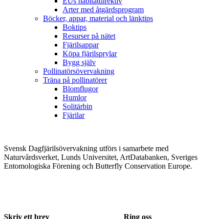
EUs habitatdirektiv
Arter med åtgärdsprogram
Böcker, appar, material och länktips
Boktips
Resurser på nätet
Fjärilsappar
Köpa fjärilsprylar
Bygg själv
Pollinatörsövervakning
Träna på pollinatörer
Blomflugor
Humlor
Solitärbin
Fjärilar
Svensk Dagfjärilsövervakning utförs i samarbete med
Naturvårdsverket, Lunds Universitet, ArtDatabanken, Sveriges
Entomologiska Förening och Butterfly Conservation Europe.
Skriv ett brev
Ring oss