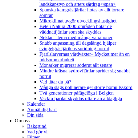
landskapstyp och arters särdrag</span>
Spanska kamgräsfjärilar hotas av allt torrare
somrar
Mikroklimat avgör utvecklingshastighet
Bete i Natura 2000-områden hotar de
väddnätfjärilar som ska skyddas
Nektar – tema med många variationer
Snabb anpassning till dagslängd hjälper
svingelgräsfjärilens spridning norrut
Fjärilslarvernas värdväxter– Mycket mer än en
midsommarbukett
Monarker migrerar söderut allt senare
Mindre kräsna sydrovfjärilar sprider sig snabbt
norrut
Vad tittar du på?
Många slags pollinerare ger större bomullsskörd
Två generationer påfågelöga i Belgien
Vackra fjärilar skyddas oftare än alldagliga
Kalender
Anmäl dig här!
Din sida
Om oss
Bakgrund
Vad gör vi
Filmer