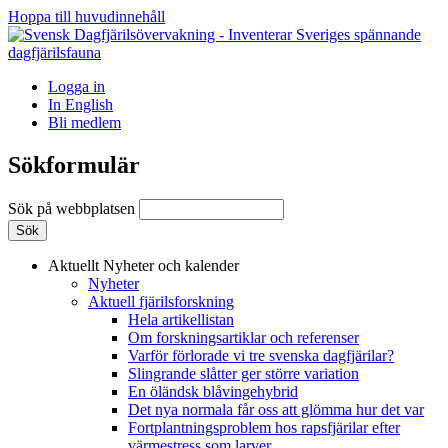
Hoppa till huvudinnehåll
Logga in
In English
Bli medlem
Sökformulär
Sök på webbplatsen
Aktuellt
Nyheter och kalender
Nyheter
Aktuell fjärilsforskning
Hela artikellistan
Om forskningsartiklar och referenser
Varför förlorade vi tre svenska dagfjärilar?
Slingrande slåtter ger större variation
En öländsk blåvingehybrid
Det nya normala får oss att glömma hur det var
Fortplantningsproblem hos rapsfjärilar efter
värmestress som larver