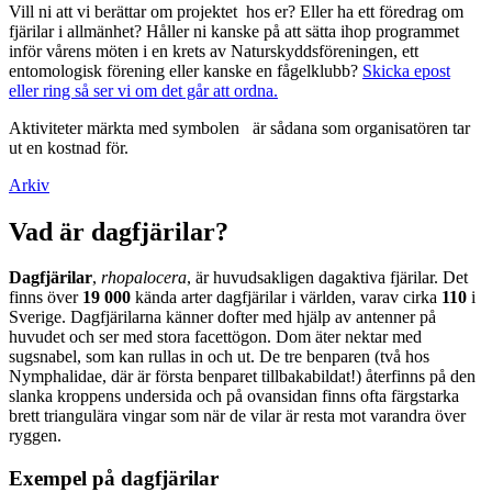
Vill ni att vi berättar om projektet hos er? Eller ha ett föredrag om
fjärilar i allmänhet? Håller ni kanske på att sätta ihop programmet
inför vårens möten i en krets av Naturskyddsföreningen, ett
entomologisk förening eller kanske en fågelklubb?
Skicka epost
eller ring så ser vi om det går att ordna.
Aktiviteter märkta med symbolen
är sådana som organisatören tar
ut en kostnad för.
Arkiv
Vad är dagfjärilar?
Dagfjärilar
,
rhopalocera
, är huvudsakligen dagaktiva fjärilar. Det
finns över
19 000
kända arter dagfjärilar i världen, varav cirka
110
i
Sverige. Dagfjärilarna känner dofter med hjälp av antenner på
huvudet och ser med stora facettögon. Dom äter nektar med
sugsnabel, som kan rullas in och ut. De tre benparen (två hos
Nymphalidae, där är första benparet tillbakabildat!) återfinns på den
slanka kroppens undersida och på ovansidan finns ofta färgstarka
brett triangulära vingar som när de vilar är resta mot varandra över
ryggen.
Exempel på dagfjärilar