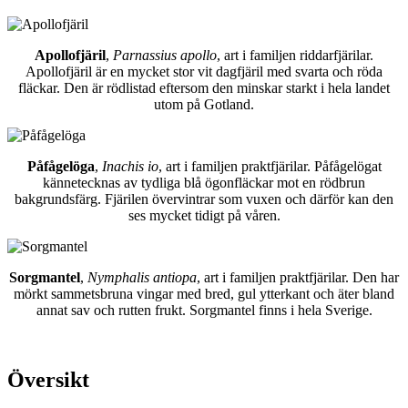
Apollofjäril
,
Parnassius apollo
, art i familjen riddarfjärilar.
Apollofjäril är en mycket stor vit dagfjäril med svarta och röda
fläckar. Den är rödlistad eftersom den minskar starkt i hela landet
utom på Gotland.
Påfågelöga
,
Inachis io
, art i familjen praktfjärilar. Påfågelögat
kännetecknas av tydliga blå ögonfläckar mot en rödbrun
bakgrundsfärg. Fjärilen övervintrar som vuxen och därför kan den
ses mycket tidigt på våren.
Sorgmantel
,
Nymphalis antiopa
, art i familjen praktfjärilar. Den har
mörkt sammetsbruna vingar med bred, gul ytterkant och äter bland
annat sav och rutten frukt. Sorgmantel finns i hela Sverige.
Översikt