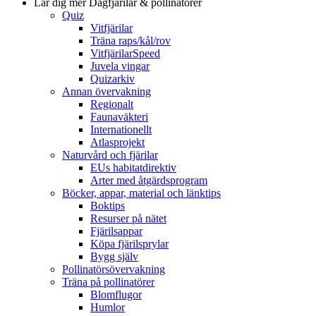
Lär dig mer
Dagfjärilar & pollinatörer
Quiz
Vitfjärilar
Träna raps/kål/rov
VitfjärilarSpeed
Juvela vingar
Quizarkiv
Annan övervakning
Regionalt
Faunaväkteri
Internationellt
Atlasprojekt
Naturvård och fjärilar
EUs habitatdirektiv
Arter med åtgärdsprogram
Böcker, appar, material och länktips
Boktips
Resurser på nätet
Fjärilsappar
Köpa fjärilsprylar
Bygg själv
Pollinatörsövervakning
Träna på pollinatörer
Blomflugor
Humlor