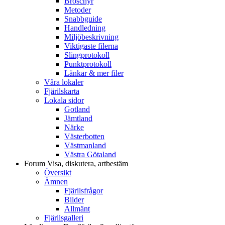
Broschyr
Metoder
Snabbguide
Handledning
Miljöbeskrivning
Viktigaste filerna
Slingprotokoll
Punktprotokoll
Länkar & mer filer
Våra lokaler
Fjärilskarta
Lokala sidor
Gotland
Jämtland
Närke
Västerbotten
Västmanland
Västra Götaland
Forum
Visa, diskutera, artbestäm
Översikt
Ämnen
Fjärilsfrågor
Bilder
Allmänt
Fjärilsgalleri