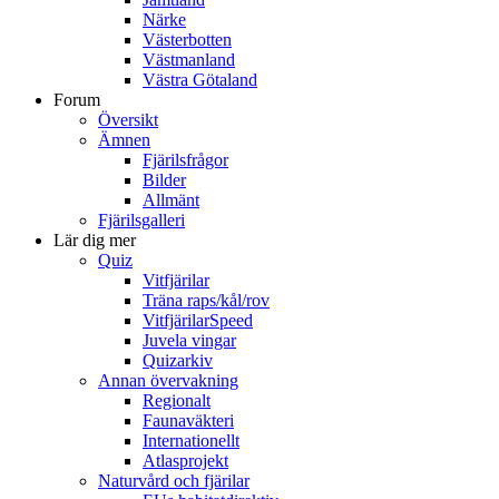
Närke
Västerbotten
Västmanland
Västra Götaland
Forum
Översikt
Ämnen
Fjärilsfrågor
Bilder
Allmänt
Fjärilsgalleri
Lär dig mer
Quiz
Vitfjärilar
Träna raps/kål/rov
VitfjärilarSpeed
Juvela vingar
Quizarkiv
Annan övervakning
Regionalt
Faunaväkteri
Internationellt
Atlasprojekt
Naturvård och fjärilar