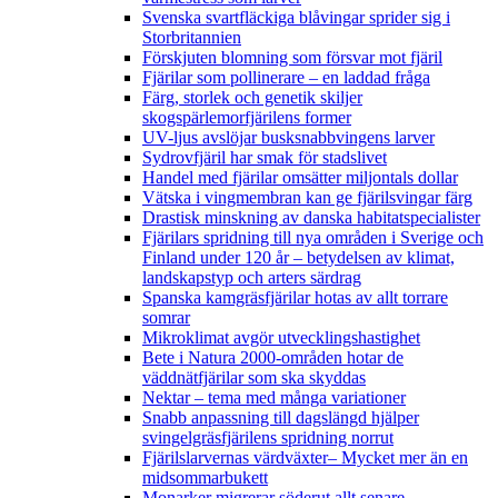
Svenska svartfläckiga blåvingar sprider sig i
Storbritannien
Förskjuten blomning som försvar mot fjäril
Fjärilar som pollinerare – en laddad fråga
Färg, storlek och genetik skiljer
skogspärlemorfjärilens former
UV-ljus avslöjar busksnabbvingens larver
Sydrovfjäril har smak för stadslivet
Handel med fjärilar omsätter miljontals dollar
Vätska i vingmembran kan ge fjärilsvingar färg
Drastisk minskning av danska habitatspecialister
Fjärilars spridning till nya områden i Sverige och
Finland under 120 år
– betydelsen av klimat,
landskapstyp och arters särdrag
Spanska kamgräsfjärilar hotas av allt torrare
somrar
Mikroklimat avgör utvecklingshastighet
Bete i Natura 2000-områden hotar de
väddnätfjärilar som ska skyddas
Nektar – tema med många variationer
Snabb anpassning till dagslängd hjälper
svingelgräsfjärilens spridning norrut
Fjärilslarvernas värdväxter– Mycket mer än en
midsommarbukett
Monarker migrerar söderut allt senare