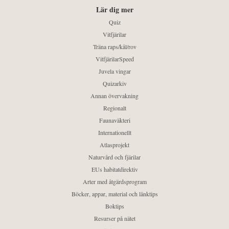
Lär dig mer
Quiz
Vitfjärilar
Träna raps/kål/rov
VitfjärilarSpeed
Juvela vingar
Quizarkiv
Annan övervakning
Regionalt
Faunaväkteri
Internationellt
Atlasprojekt
Naturvård och fjärilar
EUs habitatdirektiv
Arter med åtgärdsprogram
Böcker, appar, material och länktips
Boktips
Resurser på nätet