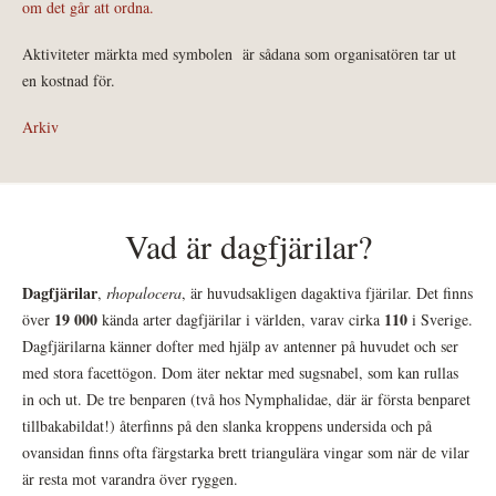
om det går att ordna.
Aktiviteter märkta med symbolen
är sådana som organisatören tar ut
en kostnad för.
Arkiv
Vad är dagfjärilar?
Dagfjärilar
,
rhopalocera
, är huvudsakligen dagaktiva fjärilar. Det finns
19 000
110
över
kända arter dagfjärilar i världen, varav cirka
i Sverige.
Dagfjärilarna känner dofter med hjälp av antenner på huvudet och ser
med stora facettögon. Dom äter nektar med sugsnabel, som kan rullas
in och ut. De tre benparen (två hos Nymphalidae, där är första benparet
tillbakabildat!) återfinns på den slanka kroppens undersida och på
ovansidan finns ofta färgstarka brett triangulära vingar som när de vilar
är resta mot varandra över ryggen.