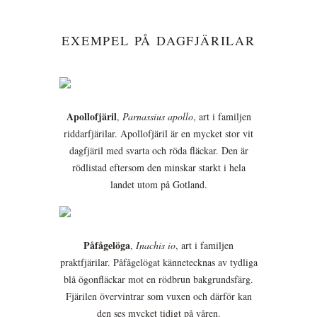
EXEMPEL PÅ DAGFJÄRILAR
Apollofjäril
,
Parnassius apollo
, art i familjen
riddarfjärilar. Apollofjäril är en mycket stor vit
dagfjäril med svarta och röda fläckar. Den är
rödlistad eftersom den minskar starkt i hela
landet utom på Gotland.
Påfågelöga
,
Inachis io
, art i familjen
praktfjärilar. Påfågelögat kännetecknas av tydliga
blå ögonfläckar mot en rödbrun bakgrundsfärg.
Fjärilen övervintrar som vuxen och därför kan
den ses mycket tidigt på våren.