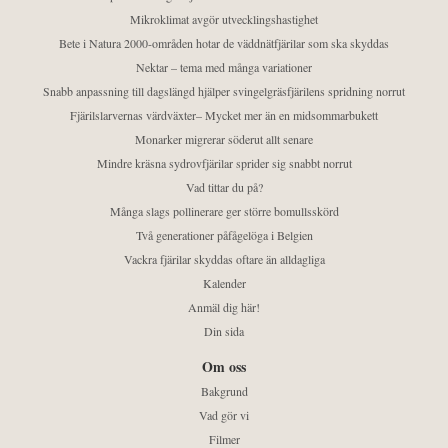
Mikroklimat avgör utvecklingshastighet
Bete i Natura 2000-områden hotar de väddnätfjärilar som ska skyddas
Nektar – tema med många variationer
Snabb anpassning till dagslängd hjälper svingelgräsfjärilens spridning norrut
Fjärilslarvernas värdväxter– Mycket mer än en midsommarbukett
Monarker migrerar söderut allt senare
Mindre kräsna sydrovfjärilar sprider sig snabbt norrut
Vad tittar du på?
Många slags pollinerare ger större bomullsskörd
Två generationer påfågelöga i Belgien
Vackra fjärilar skyddas oftare än alldagliga
Kalender
Anmäl dig här!
Din sida
Om oss
Bakgrund
Vad gör vi
Filmer