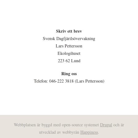
Skriv ett brev
Svensk Dagfjärilsövervakning
Lars Pettersson
Ekologihuset
223 62 Lund
Ring oss
Telefon: 046-222 3818 (Lars Pettersson)
Webbplatsen är byggd med open-source systemet
Drupal
och är
utvecklad av webbyrån
Happiness
.