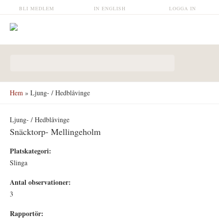
Hoppa till huvudinnehåll
BLI MEDLEM
IN ENGLISH
LOGGA IN
Sökformulär
Hem
» Ljung- / Hedblåvinge
Ljung- / Hedblåvinge
Snäcktorp- Mellingeholm
Platskategori:
Slinga
Antal observationer:
3
Rapportör: