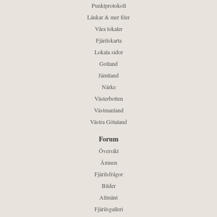
Punktprotokoll
Länkar & mer filer
Våra lokaler
Fjärilskarta
Lokala sidor
Gotland
Jämtland
Närke
Västerbotten
Västmanland
Västra Götaland
Forum
Översikt
Ämnen
Fjärilsfrågor
Bilder
Allmänt
Fjärilsgalleri