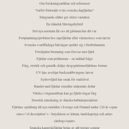
Om forskningsartiklar och referenser
Varför förlorade vi tre svenska dagfjärilar?
Slingrande slåtter ger större variation
En öländsk blåvingehybrid
Det nya normala får oss att glömma hur det var
Fortplantningsproblem hos rapsfjärilar efter värmestress som larver
Svenska svartfläckiga blåvingar sprider sig i Storbritannien
Förskjuten blomning som försvar mot fjäril
Fjärilar som pollinerare – en laddad fråga
Färg, storlek och genetik skiljer skogspärlemorfjärilens former
UV-ljus avslöjar busksnabbvingens larver
Sydrovfjäril har smak för stadslivet
Handel med fjärilar omsätter miljontals dollar
Vätska i vingmembran kan ge fjärilsvingar färg
Drastisk minskning av danska habitatspecialister
Fjärilars spridning till nya områden i Sverige och Finland under 120 år <span
class="sf-description">– betydelsen av klimat, landskapstyp och arters
särdrag</span>
Spanska kamgräsfjärilar hotas av allt torrare somrar