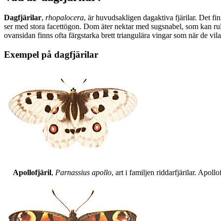
Dagfjärilar
,
rhopalocera
, är huvudsakligen dagaktiva fjärilar. Det fi
ser med stora facettögon. Dom äter nektar med sugsnabel, som kan rull
ovansidan finns ofta färgstarka brett triangulära vingar som när de vil
Exempel på dagfjärilar
Apollofjäril
,
Parnassius apollo
, art i familjen riddarfjärilar. Apol