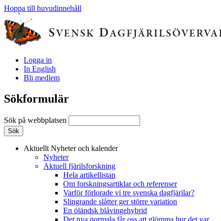
Hoppa till huvudinnehåll
Logga in
In English
Bli medlem
Sökformulär
Sök på webbplatsen
Aktuellt
Nyheter och kalender
Nyheter
Aktuell fjärilsforskning
Hela artikellistan
Om forskningsartiklar och referenser
Varför förlorade vi tre svenska dagfjärilar?
Slingrande slåtter ger större variation
En öländsk blåvingehybrid
Det nya normala får oss att glömma hur det var