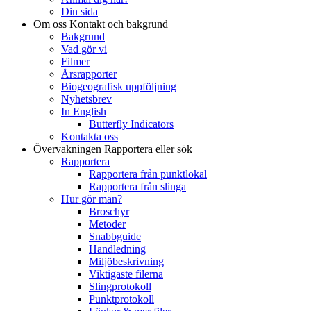
Din sida
Om oss
Kontakt och bakgrund
Bakgrund
Vad gör vi
Filmer
Årsrapporter
Biogeografisk uppföljning
Nyhetsbrev
In English
Butterfly Indicators
Kontakta oss
Övervakningen
Rapportera eller sök
Rapportera
Rapportera från punktlokal
Rapportera från slinga
Hur gör man?
Broschyr
Metoder
Snabbguide
Handledning
Miljöbeskrivning
Viktigaste filerna
Slingprotokoll
Punktprotokoll