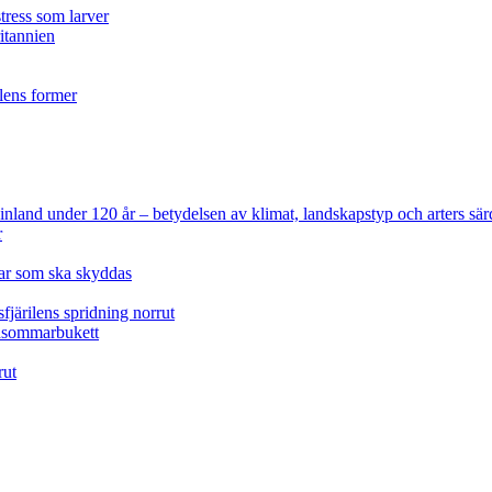
tress som larver
ritannien
ilens former
 Finland under 120 år
– betydelsen av klimat, landskapstyp och arters sär
r
lar som ska skyddas
fjärilens spridning norrut
idsommarbukett
rut