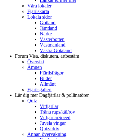
Länkar & mer filer
Våra lokaler
Fjärilskarta
Lokala sidor
Gotland
Jämtland
Närke
Västerbotten
Västmanland
Västra Götaland
Forum
Visa, diskutera, artbestäm
Översikt
Ämnen
Fjärilsfrågor
Bilder
Allmänt
Fjärilsgalleri
Lär dig mer
Dagfjärilar & pollinatörer
Quiz
Vitfjärilar
Träna raps/kål/rov
VitfjärilarSpeed
Juvela vingar
Quizarkiv
Annan övervakning