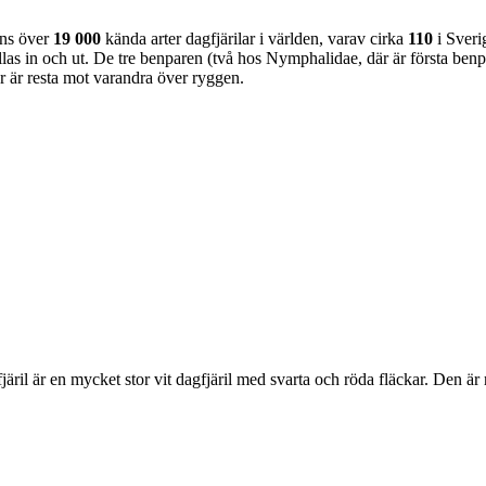
nns över
19 000
kända arter dagfjärilar i världen, varav cirka
110
i Sveri
as in och ut. De tre benparen (två hos Nymphalidae, där är första benpa
ar är resta mot varandra över ryggen.
lofjäril är en mycket stor vit dagfjäril med svarta och röda fläckar. Den 