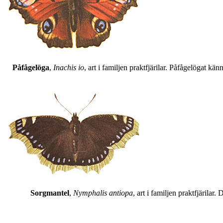
Påfågelöga
,
Inachis io
, art i familjen praktfjärilar. Påfågelögat 
Sorgmantel
,
Nymphalis antiopa
, art i familjen praktfjärila