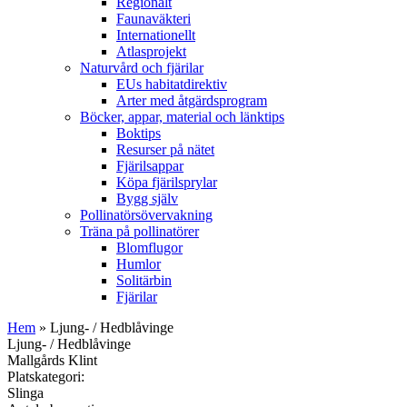
Regionalt
Faunaväkteri
Internationellt
Atlasprojekt
Naturvård och fjärilar
EUs habitatdirektiv
Arter med åtgärdsprogram
Böcker, appar, material och länktips
Boktips
Resurser på nätet
Fjärilsappar
Köpa fjärilsprylar
Bygg själv
Pollinatörsövervakning
Träna på pollinatörer
Blomflugor
Humlor
Solitärbin
Fjärilar
Hem
» Ljung- / Hedblåvinge
Ljung- / Hedblåvinge
Mallgårds Klint
Platskategori:
Slinga