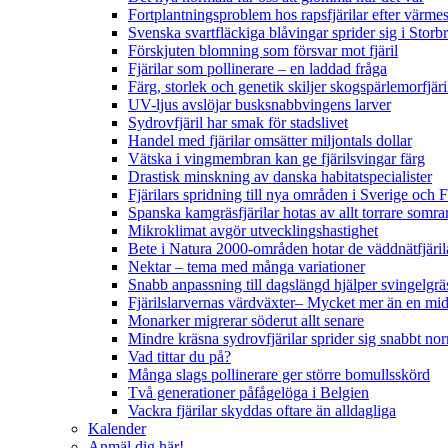
Fortplantningsproblem hos rapsfjärilar efter värmes
Svenska svartfläckiga blåvingar sprider sig i Storb
Förskjuten blomning som försvar mot fjäril
Fjärilar som pollinerare – en laddad fråga
Färg, storlek och genetik skiljer skogspärlemorfjär
UV-ljus avslöjar busksnabbvingens larver
Sydrovfjäril har smak för stadslivet
Handel med fjärilar omsätter miljontals dollar
Vätska i vingmembran kan ge fjärilsvingar färg
Drastisk minskning av danska habitatspecialister
Fjärilars spridning till nya områden i Sverige och
Spanska kamgräsfjärilar hotas av allt torrare somra
Mikroklimat avgör utvecklingshastighet
Bete i Natura 2000-områden hotar de väddnätfjäri
Nektar – tema med många variationer
Snabb anpassning till dagslängd hjälper svingelgräs
Fjärilslarvernas värdväxter– Mycket mer än en m
Monarker migrerar söderut allt senare
Mindre kräsna sydrovfjärilar sprider sig snabbt nor
Vad tittar du på?
Många slags pollinerare ger större bomullsskörd
Två generationer påfågelöga i Belgien
Vackra fjärilar skyddas oftare än alldagliga
Kalender
Anmäl dig här!