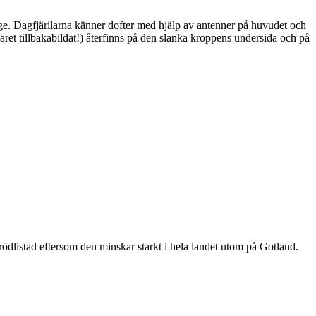
ge. Dagfjärilarna känner dofter med hjälp av antenner på huvudet och
ret tillbakabildat!) återfinns på den slanka kroppens undersida och på
är rödlistad eftersom den minskar starkt i hela landet utom på Gotland.