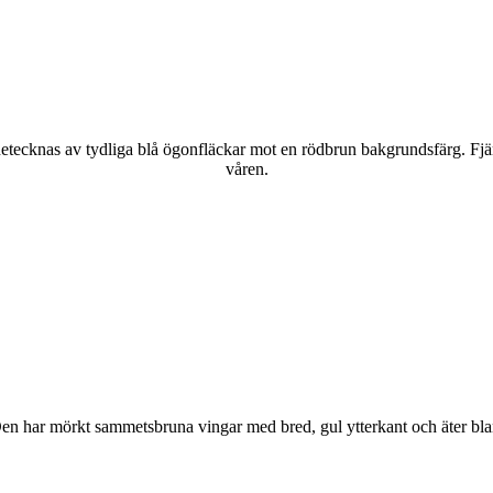
kännetecknas av tydliga blå ögonfläckar mot en rödbrun bakgrundsfärg. Fj
våren.
r. Den har mörkt sammetsbruna vingar med bred, gul ytterkant och äter bla