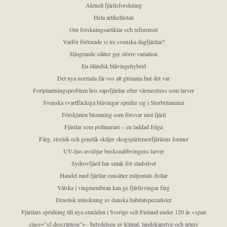
Aktuell fjärilsforskning
Hela artikellistan
Om forskningsartiklar och referenser
Varför förlorade vi tre svenska dagfjärilar?
Slingrande slåtter ger större variation
En öländsk blåvingehybrid
Det nya normala får oss att glömma hur det var
Fortplantningsproblem hos rapsfjärilar efter värmestress som larver
Svenska svartfläckiga blåvingar sprider sig i Storbritannien
Förskjuten blomning som försvar mot fjäril
Fjärilar som pollinerare – en laddad fråga
Färg, storlek och genetik skiljer skogspärlemorfjärilens former
UV-ljus avslöjar busksnabbvingens larver
Sydrovfjäril har smak för stadslivet
Handel med fjärilar omsätter miljontals dollar
Vätska i vingmembran kan ge fjärilsvingar färg
Drastisk minskning av danska habitatspecialister
Fjärilars spridning till nya områden i Sverige och Finland under 120 år <span
class="sf-description">– betydelsen av klimat, landskapstyp och arters