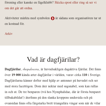
förening eller kanske en fågelklubb?
Skicka epost eller ring så ser vi
om det går att ordna.
Aktiviteter märkta med symbolen
är sådana som organisatören tar ut
en kostnad för.
Arkiv
Vad är dagfjärilar?
Dagfjärilar
,
rhopalocera
, är huvudsakligen dagaktiva fjärilar. Det finns
19 000
110
över
kända arter dagfjärilar i världen, varav cirka
i Sverige.
Dagfjärilarna känner dofter med hjälp av antenner på huvudet och ser
med stora facettögon. Dom äter nektar med sugsnabel, som kan rullas
in och ut. De tre benparen (två hos Nymphalidae, där är första benparet
tillbakabildat!) återfinns på den slanka kroppens undersida och på
ovansidan finns ofta färgstarka brett triangulära vingar som när de vilar