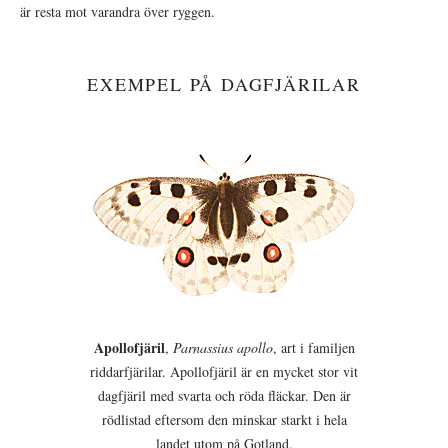
är resta mot varandra över ryggen.
EXEMPEL PÅ DAGFJÄRILAR
Apollofjäril
,
Parnassius apollo
, art i familjen
riddarfjärilar. Apollofjäril är en mycket stor vit
dagfjäril med svarta och röda fläckar. Den är
rödlistad eftersom den minskar starkt i hela
landet utom på Gotland.