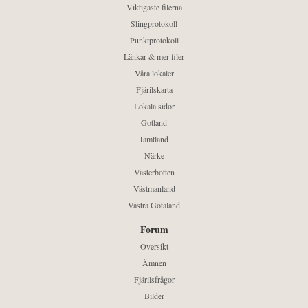
Viktigaste filerna
Slingprotokoll
Punktprotokoll
Länkar & mer filer
Våra lokaler
Fjärilskarta
Lokala sidor
Gotland
Jämtland
Närke
Västerbotten
Västmanland
Västra Götaland
Forum
Översikt
Ämnen
Fjärilsfrågor
Bilder