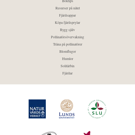
Boktips
Resurser på nätet
Fjärilsappar
Köpa fjärilsprylar
Bygg själv
Pollinatörsövervakning
Träna på pollinatörer
Blomflugor
Humlor
Solitärbin
Fjärilar