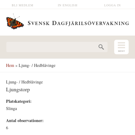
Hoppa till huvudinnehåll
BLI MEDLEM
IN ENGLISH
LOGGA IN
Sökformulär
Hem
» Ljung- / Hedblåvinge
Ljung- / Hedblåvinge
Ljungstorp
Platskategori:
Slinga
Antal observationer:
6