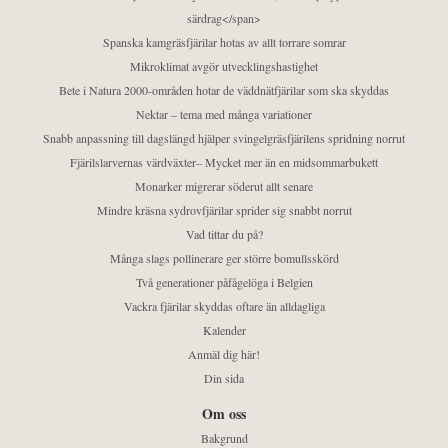
särdrag</span>
Spanska kamgräsfjärilar hotas av allt torrare somrar
Mikroklimat avgör utvecklingshastighet
Bete i Natura 2000-områden hotar de väddnätfjärilar som ska skyddas
Nektar – tema med många variationer
Snabb anpassning till dagslängd hjälper svingelgräsfjärilens spridning norrut
Fjärilslarvernas värdväxter– Mycket mer än en midsommarbukett
Monarker migrerar söderut allt senare
Mindre kräsna sydrovfjärilar sprider sig snabbt norrut
Vad tittar du på?
Många slags pollinerare ger större bomullsskörd
Två generationer påfågelöga i Belgien
Vackra fjärilar skyddas oftare än alldagliga
Kalender
Anmäl dig här!
Din sida
Om oss
Bakgrund