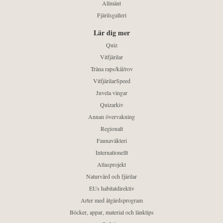
Allmänt
Fjärilsgalleri
Lär dig mer
Quiz
Vitfjärilar
Träna raps/kål/rov
VitfjärilarSpeed
Juvela vingar
Quizarkiv
Annan övervakning
Regionalt
Faunaväkteri
Internationellt
Atlasprojekt
Naturvård och fjärilar
EUs habitatdirektiv
Arter med åtgärdsprogram
Böcker, appar, material och länktips