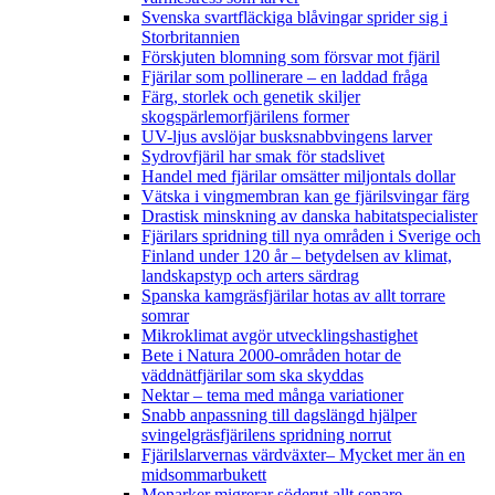
Svenska svartfläckiga blåvingar sprider sig i
Storbritannien
Förskjuten blomning som försvar mot fjäril
Fjärilar som pollinerare – en laddad fråga
Färg, storlek och genetik skiljer
skogspärlemorfjärilens former
UV-ljus avslöjar busksnabbvingens larver
Sydrovfjäril har smak för stadslivet
Handel med fjärilar omsätter miljontals dollar
Vätska i vingmembran kan ge fjärilsvingar färg
Drastisk minskning av danska habitatspecialister
Fjärilars spridning till nya områden i Sverige och
Finland under 120 år
– betydelsen av klimat,
landskapstyp och arters särdrag
Spanska kamgräsfjärilar hotas av allt torrare
somrar
Mikroklimat avgör utvecklingshastighet
Bete i Natura 2000-områden hotar de
väddnätfjärilar som ska skyddas
Nektar – tema med många variationer
Snabb anpassning till dagslängd hjälper
svingelgräsfjärilens spridning norrut
Fjärilslarvernas värdväxter– Mycket mer än en
midsommarbukett
Monarker migrerar söderut allt senare