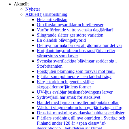
Aktuellt
Nyheter
Aktuell fjärilsforskning
Hela artikellistan
Om forskningsartiklar och referenser
Varför förlorade vi tre svenska dagfjärilar?
Slingrande slåtter ger större variation
En öländsk blåvingehybrid
Det nya normala får oss att glömma hur det var
Fortplantningsproblem hos rapsfjärilar efter
värmestress som larver
Svenska svartfläckiga blåvingar sprider sig i
Storbritannien
Förskjuten blomning som försvar mot fjäril
Fjärilar som pollinerare – en laddad fråga
Färg, storlek och genetik skiljer
skogspärlemorfjärilens former
UV-ljus avslöjar busksnabbvingens larver
Sydrovfjäril har smak för stadslivet
Handel med fjärilar omsätter miljontals dollar
Vätska i vingmembran kan ge fjärilsvingar färg
Drastisk minskning av danska habitatspecialister
Fjärilars spridning till nya områden i Sverige och
Finland under 120 år <span class="sf-
description">– betydelsen av klimat,