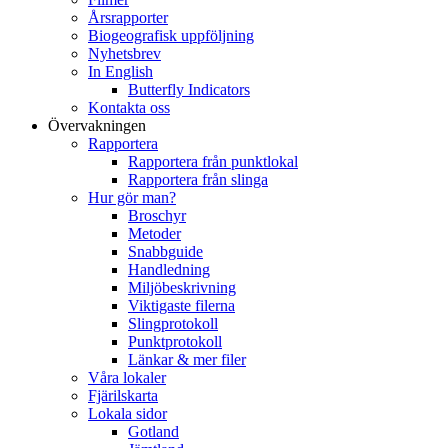
Årsrapporter
Biogeografisk uppföljning
Nyhetsbrev
In English
Butterfly Indicators
Kontakta oss
Övervakningen
Rapportera
Rapportera från punktlokal
Rapportera från slinga
Hur gör man?
Broschyr
Metoder
Snabbguide
Handledning
Miljöbeskrivning
Viktigaste filerna
Slingprotokoll
Punktprotokoll
Länkar & mer filer
Våra lokaler
Fjärilskarta
Lokala sidor
Gotland