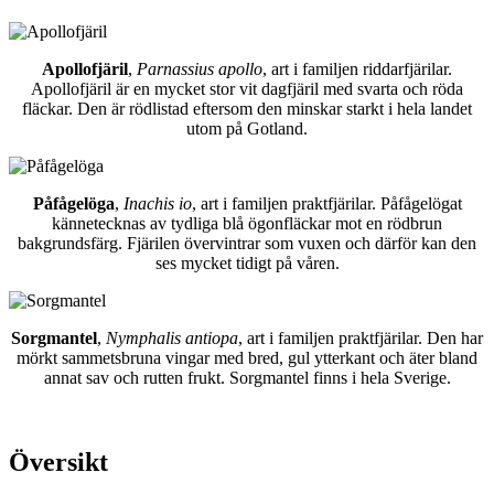
Apollofjäril
,
Parnassius apollo
, art i familjen riddarfjärilar.
Apollofjäril är en mycket stor vit dagfjäril med svarta och röda
fläckar. Den är rödlistad eftersom den minskar starkt i hela landet
utom på Gotland.
Påfågelöga
,
Inachis io
, art i familjen praktfjärilar. Påfågelögat
kännetecknas av tydliga blå ögonfläckar mot en rödbrun
bakgrundsfärg. Fjärilen övervintrar som vuxen och därför kan den
ses mycket tidigt på våren.
Sorgmantel
,
Nymphalis antiopa
, art i familjen praktfjärilar. Den har
mörkt sammetsbruna vingar med bred, gul ytterkant och äter bland
annat sav och rutten frukt. Sorgmantel finns i hela Sverige.
Översikt