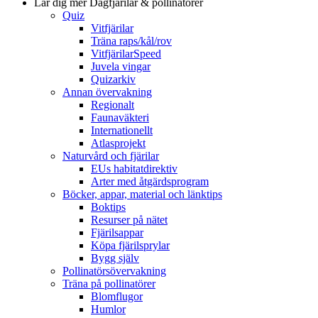
Lär dig mer
Dagfjärilar & pollinatörer
Quiz
Vitfjärilar
Träna raps/kål/rov
VitfjärilarSpeed
Juvela vingar
Quizarkiv
Annan övervakning
Regionalt
Faunaväkteri
Internationellt
Atlasprojekt
Naturvård och fjärilar
EUs habitatdirektiv
Arter med åtgärdsprogram
Böcker, appar, material och länktips
Boktips
Resurser på nätet
Fjärilsappar
Köpa fjärilsprylar
Bygg själv
Pollinatörsövervakning
Träna på pollinatörer
Blomflugor
Humlor