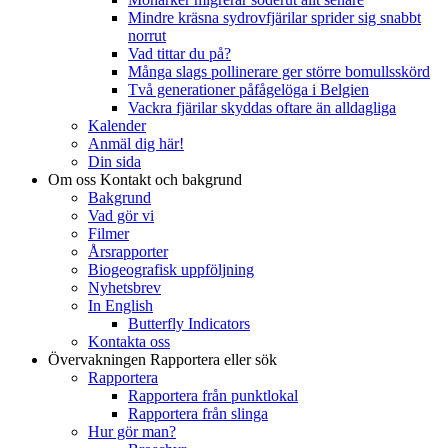
Mindre kräsna sydrovfjärilar sprider sig snabbt
norrut
Vad tittar du på?
Många slags pollinerare ger större bomullsskörd
Två generationer påfågelöga i Belgien
Vackra fjärilar skyddas oftare än alldagliga
Kalender
Anmäl dig här!
Din sida
Om oss
Kontakt och bakgrund
Bakgrund
Vad gör vi
Filmer
Årsrapporter
Biogeografisk uppföljning
Nyhetsbrev
In English
Butterfly Indicators
Kontakta oss
Övervakningen
Rapportera eller sök
Rapportera
Rapportera från punktlokal
Rapportera från slinga
Hur gör man?