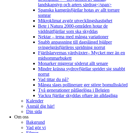
landskapstyp och arters särdrag</span>
Spanska kamgräsfjärilar hotas av allt torrare
somrar
Mikroklimat avgör utvecklingshastighet
Bete i Natura 2000-områden hotar de
väddnätfjärilar som ska skyddas
Nektar – tema med många variationer
Snabb anpassning till dagslängd hjälper
svingelgräsfjärilens spridning norrut
Fjärilslarvernas värdväxter– Mycket mer än en
midsommarbukett
Monarker migrerar söderut allt senare
Mindre kräsna sydrovfjärilar sprider sig snabbt
norrut
Vad tittar du på?
Många slags pollinerare ger större bomullsskörd
Två generationer påfågelöga i Belgien
Vackra fjärilar skyddas oftare än alldagliga
Kalender
Anmäl dig här!
Din sida
Om oss
Bakgrund
Vad gör vi
Filmer