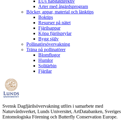
EUs habitatdirektiv
Arter med åtgärdsprogram
Böcker, appar, material och länktips
Boktips
Resurser på nätet
Fjärilsappar
Köpa fjärilsprylar
Bygg själv
Pollinatörsövervakning
Träna på pollinatörer
Blomflugor
Humlor
Solitärbin
Fjärilar
Svensk Dagfjärilsövervakning utförs i samarbete med
Naturvårdsverket, Lunds Universitet, ArtDatabanken, Sveriges
Entomologiska Förening och Butterfly Conservation Europe.