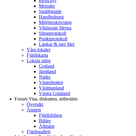
Broschyr
Metoder
Snabbguide
Handledning
Miljöbeskrivning
Viktigaste filerna
Slingprotokoll
Punktprotokoll
Länkar & mer filer
Våra lokaler
Fjärilskarta
Lokala sidor
Gotland
Jämtland
Närke
Västerbotten
Västmanland
Västra Götaland
Forum
Visa, diskutera, artbestäm
Översikt
Ämnen
Fjärilsfrågor
Bilder
Allmänt
Fjärilsgalleri