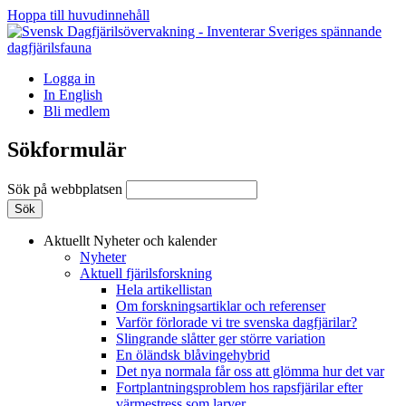
Hoppa till huvudinnehåll
Logga in
In English
Bli medlem
Sökformulär
Sök på webbplatsen
Aktuellt
Nyheter och kalender
Nyheter
Aktuell fjärilsforskning
Hela artikellistan
Om forskningsartiklar och referenser
Varför förlorade vi tre svenska dagfjärilar?
Slingrande slåtter ger större variation
En öländsk blåvingehybrid
Det nya normala får oss att glömma hur det var
Fortplantningsproblem hos rapsfjärilar efter
värmestress som larver