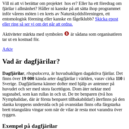
Vill ni att vi berättar om projektet hos er? Eller ha ett föredrag om
fjärilar i allmänhet? Håller ni kanske på att sätta ihop programmet
inför vårens möten i en krets av Naturskyddsföreningen, ett
entomologisk förening eller kanske en fågelklubb?
Skicka epost
eller ring så ser vi om det går att ordna.
Aktiviteter märkta med symbolen
är sådana som organisatören
tar ut en kostnad för.
Arkiv
Vad är dagfjärilar?
Dagfjärilar
,
rhopalocera
, är huvudsakligen dagaktiva fjärilar. Det
finns över
19 000
kända arter dagfjärilar i världen, varav cirka
110
i
Sverige. Dagfjärilarna känner dofter med hjälp av antenner på
huvudet och ser med stora facettögon. Dom äter nektar med
sugsnabel, som kan rullas in och ut. De tre benparen (två hos
Nymphalidae, där är första benparet tillbakabildat!) återfinns på den
slanka kroppens undersida och på ovansidan finns ofta färgstarka
brett triangulära vingar som när de vilar är resta mot varandra över
ryggen.
Exempel på dagfjärilar