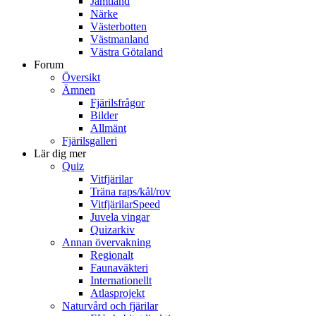
Jämtland
Närke
Västerbotten
Västmanland
Västra Götaland
Forum
Översikt
Ämnen
Fjärilsfrågor
Bilder
Allmänt
Fjärilsgalleri
Lär dig mer
Quiz
Vitfjärilar
Träna raps/kål/rov
VitfjärilarSpeed
Juvela vingar
Quizarkiv
Annan övervakning
Regionalt
Faunaväkteri
Internationellt
Atlasprojekt
Naturvård och fjärilar