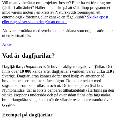
Vill ni att vi berättar om projektet hos er? Eller ha ett föredrag om
fjärilar i allmänhet? Håller ni kanske på att sätta ihop programmet
inför vårens möten i en krets av Naturskyddsföreningen, ett
entomologisk förening eller kanske en fågelklubb?
Skicka epost
eller ring så ser vi om det går att ordna.
Aktiviteter märkta med symbolen
är sådana som organisatören tar
ut en kostnad för.
Arkiv
Vad är dagfjärilar?
Dagfjärilar
,
rhopalocera
, är huvudsakligen dagaktiva fjärilar. Det
finns över
19 000
kända arter dagfjärilar i världen, varav cirka
110
i
Sverige. Dagfjärilarna känner dofter med hjälp av antenner på
huvudet och ser med stora facettögon. Dom äter nektar med
sugsnabel, som kan rullas in och ut. De tre benparen (två hos
Nymphalidae, där är första benparet tillbakabildat!) återfinns på den
slanka kroppens undersida och på ovansidan finns ofta färgstarka
brett triangulära vingar som när de vilar är resta mot varandra över
ryggen.
Exempel på dagfjärilar