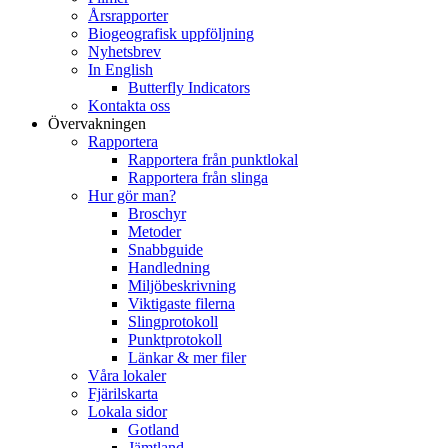
Årsrapporter
Biogeografisk uppföljning
Nyhetsbrev
In English
Butterfly Indicators
Kontakta oss
Övervakningen
Rapportera
Rapportera från punktlokal
Rapportera från slinga
Hur gör man?
Broschyr
Metoder
Snabbguide
Handledning
Miljöbeskrivning
Viktigaste filerna
Slingprotokoll
Punktprotokoll
Länkar & mer filer
Våra lokaler
Fjärilskarta
Lokala sidor
Gotland
Jämtland