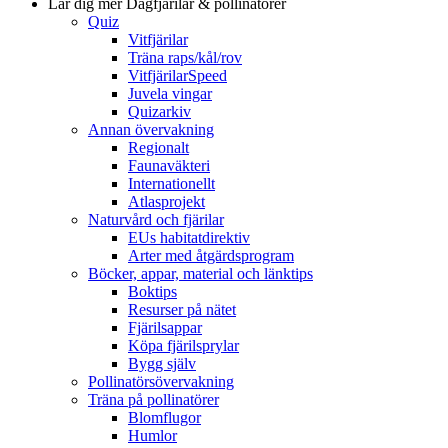
Lär dig mer
Dagfjärilar & pollinatörer
Quiz
Vitfjärilar
Träna raps/kål/rov
VitfjärilarSpeed
Juvela vingar
Quizarkiv
Annan övervakning
Regionalt
Faunaväkteri
Internationellt
Atlasprojekt
Naturvård och fjärilar
EUs habitatdirektiv
Arter med åtgärdsprogram
Böcker, appar, material och länktips
Boktips
Resurser på nätet
Fjärilsappar
Köpa fjärilsprylar
Bygg själv
Pollinatörsövervakning
Träna på pollinatörer
Blomflugor
Humlor