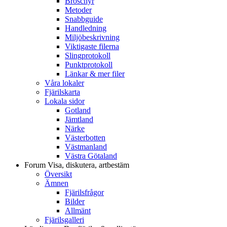
Broschyr
Metoder
Snabbguide
Handledning
Miljöbeskrivning
Viktigaste filerna
Slingprotokoll
Punktprotokoll
Länkar & mer filer
Våra lokaler
Fjärilskarta
Lokala sidor
Gotland
Jämtland
Närke
Västerbotten
Västmanland
Västra Götaland
Forum
Visa, diskutera, artbestäm
Översikt
Ämnen
Fjärilsfrågor
Bilder
Allmänt
Fjärilsgalleri