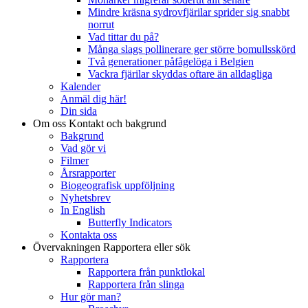
Mindre kräsna sydrovfjärilar sprider sig snabbt
norrut
Vad tittar du på?
Många slags pollinerare ger större bomullsskörd
Två generationer påfågelöga i Belgien
Vackra fjärilar skyddas oftare än alldagliga
Kalender
Anmäl dig här!
Din sida
Om oss
Kontakt och bakgrund
Bakgrund
Vad gör vi
Filmer
Årsrapporter
Biogeografisk uppföljning
Nyhetsbrev
In English
Butterfly Indicators
Kontakta oss
Övervakningen
Rapportera eller sök
Rapportera
Rapportera från punktlokal
Rapportera från slinga
Hur gör man?