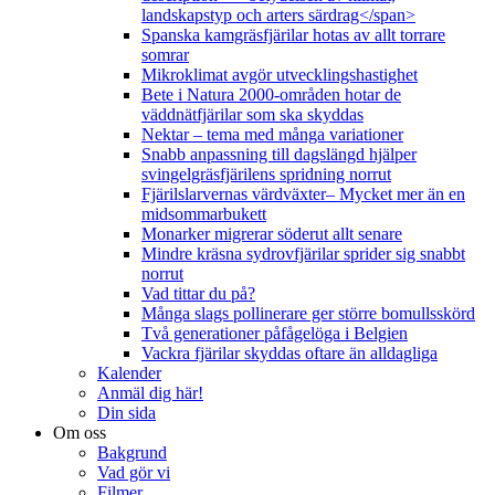
landskapstyp och arters särdrag</span>
Spanska kamgräsfjärilar hotas av allt torrare
somrar
Mikroklimat avgör utvecklingshastighet
Bete i Natura 2000-områden hotar de
väddnätfjärilar som ska skyddas
Nektar – tema med många variationer
Snabb anpassning till dagslängd hjälper
svingelgräsfjärilens spridning norrut
Fjärilslarvernas värdväxter– Mycket mer än en
midsommarbukett
Monarker migrerar söderut allt senare
Mindre kräsna sydrovfjärilar sprider sig snabbt
norrut
Vad tittar du på?
Många slags pollinerare ger större bomullsskörd
Två generationer påfågelöga i Belgien
Vackra fjärilar skyddas oftare än alldagliga
Kalender
Anmäl dig här!
Din sida
Om oss
Bakgrund
Vad gör vi
Filmer