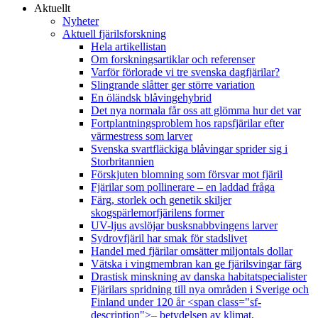
Aktuellt
Nyheter
Aktuell fjärilsforskning
Hela artikellistan
Om forskningsartiklar och referenser
Varför förlorade vi tre svenska dagfjärilar?
Slingrande slåtter ger större variation
En öländsk blåvingehybrid
Det nya normala får oss att glömma hur det var
Fortplantningsproblem hos rapsfjärilar efter
värmestress som larver
Svenska svartfläckiga blåvingar sprider sig i
Storbritannien
Förskjuten blomning som försvar mot fjäril
Fjärilar som pollinerare – en laddad fråga
Färg, storlek och genetik skiljer
skogspärlemorfjärilens former
UV-ljus avslöjar busksnabbvingens larver
Sydrovfjäril har smak för stadslivet
Handel med fjärilar omsätter miljontals dollar
Vätska i vingmembran kan ge fjärilsvingar färg
Drastisk minskning av danska habitatspecialister
Fjärilars spridning till nya områden i Sverige och
Finland under 120 år <span class="sf-
description">– betydelsen av klimat,