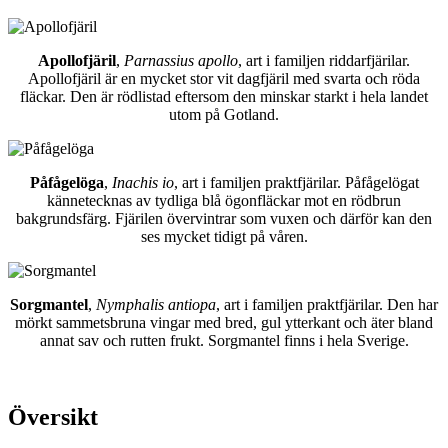
Apollofjäril
,
Parnassius apollo
, art i familjen riddarfjärilar.
Apollofjäril är en mycket stor vit dagfjäril med svarta och röda
fläckar. Den är rödlistad eftersom den minskar starkt i hela landet
utom på Gotland.
Påfågelöga
,
Inachis io
, art i familjen praktfjärilar. Påfågelögat
kännetecknas av tydliga blå ögonfläckar mot en rödbrun
bakgrundsfärg. Fjärilen övervintrar som vuxen och därför kan den
ses mycket tidigt på våren.
Sorgmantel
,
Nymphalis antiopa
, art i familjen praktfjärilar. Den har
mörkt sammetsbruna vingar med bred, gul ytterkant och äter bland
annat sav och rutten frukt. Sorgmantel finns i hela Sverige.
Översikt