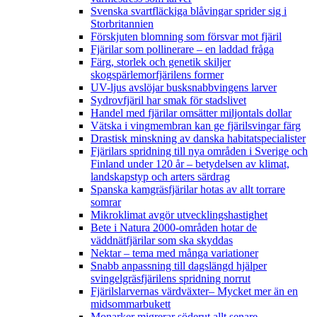
Svenska svartfläckiga blåvingar sprider sig i
Storbritannien
Förskjuten blomning som försvar mot fjäril
Fjärilar som pollinerare – en laddad fråga
Färg, storlek och genetik skiljer
skogspärlemorfjärilens former
UV-ljus avslöjar busksnabbvingens larver
Sydrovfjäril har smak för stadslivet
Handel med fjärilar omsätter miljontals dollar
Vätska i vingmembran kan ge fjärilsvingar färg
Drastisk minskning av danska habitatspecialister
Fjärilars spridning till nya områden i Sverige och
Finland under 120 år
– betydelsen av klimat,
landskapstyp och arters särdrag
Spanska kamgräsfjärilar hotas av allt torrare
somrar
Mikroklimat avgör utvecklingshastighet
Bete i Natura 2000-områden hotar de
väddnätfjärilar som ska skyddas
Nektar – tema med många variationer
Snabb anpassning till dagslängd hjälper
svingelgräsfjärilens spridning norrut
Fjärilslarvernas värdväxter– Mycket mer än en
midsommarbukett
Monarker migrerar söderut allt senare