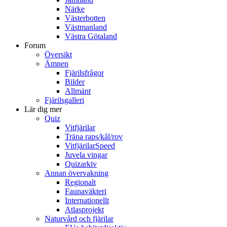
Närke
Västerbotten
Västmanland
Västra Götaland
Forum
Översikt
Ämnen
Fjärilsfrågor
Bilder
Allmänt
Fjärilsgalleri
Lär dig mer
Quiz
Vitfjärilar
Träna raps/kål/rov
VitfjärilarSpeed
Juvela vingar
Quizarkiv
Annan övervakning
Regionalt
Faunaväkteri
Internationellt
Atlasprojekt
Naturvård och fjärilar