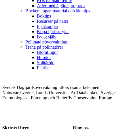
EUs habitatdirektiv
Arter med åtgärdsprogram
Böcker, appar, material och länktips
Boktips
Resurser på nätet
Fjärilsappar
Köpa fjärilsprylar
Bygg själv
Pollinatörsövervakning
Träna på pollinatörer
Blomflugor
Humlor
Solitärbin
Fjärilar
Svensk Dagfjärilsövervakning utförs i samarbete med
Naturvårdsverket, Lunds Universitet, ArtDatabanken, Sveriges
Entomologiska Förening och Butterfly Conservation Europe.
Skriv ett brev
Ring oss