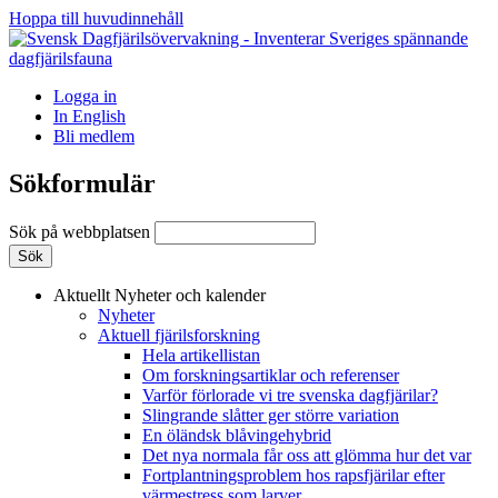
Hoppa till huvudinnehåll
Logga in
In English
Bli medlem
Sökformulär
Sök på webbplatsen
Aktuellt
Nyheter och kalender
Nyheter
Aktuell fjärilsforskning
Hela artikellistan
Om forskningsartiklar och referenser
Varför förlorade vi tre svenska dagfjärilar?
Slingrande slåtter ger större variation
En öländsk blåvingehybrid
Det nya normala får oss att glömma hur det var
Fortplantningsproblem hos rapsfjärilar efter
värmestress som larver