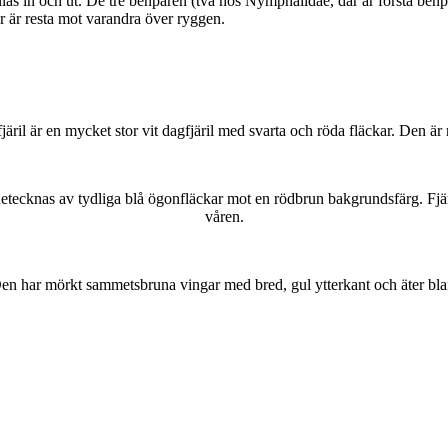
as in och ut. De tre benparen (två hos Nymphalidae, där är första benpa
ar är resta mot varandra över ryggen.
lofjäril är en mycket stor vit dagfjäril med svarta och röda fläckar. Den 
kännetecknas av tydliga blå ögonfläckar mot en rödbrun bakgrundsfärg. Fj
våren.
r. Den har mörkt sammetsbruna vingar med bred, gul ytterkant och äter bla