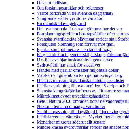
Hela artikellistan
Om forskningsartiklar och referenser
Varför förlorade vi tre svenska dagfjärilar?
Slingrande slåtter ger större variation
En öländsk blåvingehybrid
Det nya normala får oss att glömma hur det var
Fortplantningsproblem hos rapsfjärilar efter värmes
Svenska svartfläckiga blåvingar sprider sig i Storb
Förskjuten blomning som försvar mot fjäril
Fjärilar som pollinerare – en laddad fråga
Färg, storlek och genetik skiljer skogspärlemorfjär
UV-ljus avslöjar busksnabbvingens larver
Sydrovfjäril har smak för stadslivet
Handel med fjärilar omsätter miljontals dollar
Vätska i vingmembran kan ge fjärilsvingar färg
Drastisk minskning av danska habitatspecialister
Fjärilars spridning till nya områden i Sverige och
Spanska kamgräsfjärilar hotas av allt torrare somra
Mikroklimat avgör utvecklingshastighet
Bete i Natura 2000-områden hotar de väddnätfjäri
Nektar – tema med många variationer
Snabb anpassning till dagslängd hjälper svingelgräs
Fjärilslarvernas värdväxter– Mycket mer än en m
Monarker migrerar söderut allt senare
Mindre kräsna sydrovfjärilar sprider sig snabbt nor