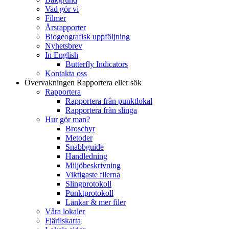
Vad gör vi
Filmer
Årsrapporter
Biogeografisk uppföljning
Nyhetsbrev
In English
Butterfly Indicators
Kontakta oss
Övervakningen
Rapportera eller sök
Rapportera
Rapportera från punktlokal
Rapportera från slinga
Hur gör man?
Broschyr
Metoder
Snabbguide
Handledning
Miljöbeskrivning
Viktigaste filerna
Slingprotokoll
Punktprotokoll
Länkar & mer filer
Våra lokaler
Fjärilskarta