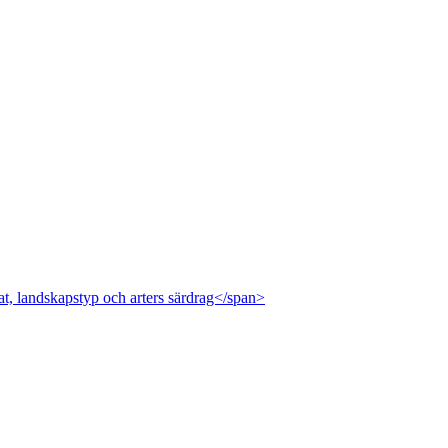
at, landskapstyp och arters särdrag</span>