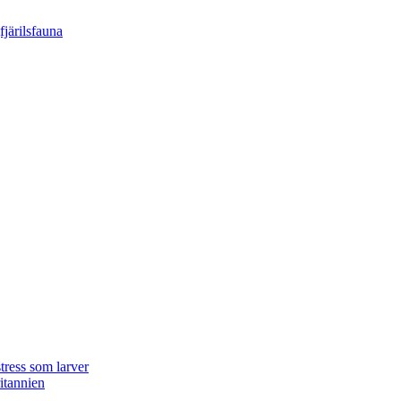
tress som larver
ritannien