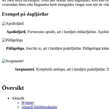
ser med stora facettögon. Dom äter nektar med sugsnabel, som kan rull
ovansidan finns ofta färgstarka brett triangulära vingar som när de vil
Exempel på dagfjärilar
Apollofjäril
,
Parnassius apollo
, art i familjen riddarfjärilar. Apol
Påfågelöga
,
Inachis io
, art i familjen praktfjärilar. Påfågelögat 
Sorgmantel
,
Nymphalis antiopa
, art i familjen praktfjärila
Översikt
Aktuellt
Nyheter
Aktuell fjärilsforskning