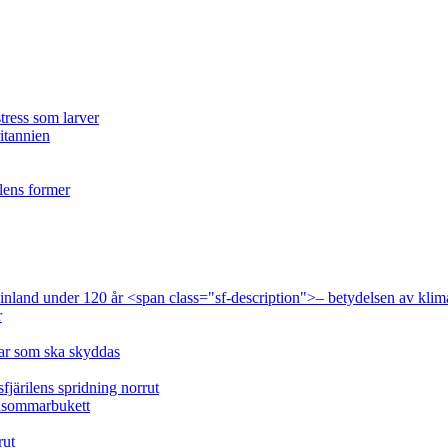
tress som larver
ritannien
ilens former
 Finland under 120 år <span class="sf-description">– betydelsen av klim
r
lar som ska skyddas
fjärilens spridning norrut
idsommarbukett
rut