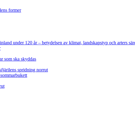
ilens former
 Finland under 120 år
– betydelsen av klimat, landskapstyp och arters sär
r
lar som ska skyddas
fjärilens spridning norrut
idsommarbukett
rut