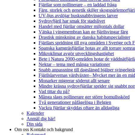
Fjärilar som pollinerare – en laddad fråga
Färg, storlek och genetik skiljer skogspärlemorfjär
UV-ljus avslöjar busksnabbvingens larver
Sydrovfjäril har smak för stadslivet
Handel med fjärilar omsätter miljontals dollar
Vätska i vingmembran kan ge fjärilsvingar färg
Drastisk minskning av danska habitatspecialister
Fjärilars spridning till nya områden i Sverige och
Spanska kamgräsfjärilar hotas av allt torrare somra
Mikroklimat avgör utvecklingshastighet
Bete i Natura 2000-områden hotar de väddnätfjäri
Nektar – tema med många variationer
Snabb anpassning till dagslängd hjälper svingelgräs
Fjärilslarvernas värdväxter– Mycket mer än en m
Monarker migrerar söderut allt senare
Mindre kräsna sydrovfjärilar sprider sig snabbt nor
Vad tittar du på?
Många slags pollinerare ger större bomullsskörd
Två generationer påfågelöga i Belgien
Vackra fjärilar skyddas oftare än alldagliga
Kalender
Anmäl dig här!
Din sida
Om oss
Kontakt och bakgrund
Bakgrund