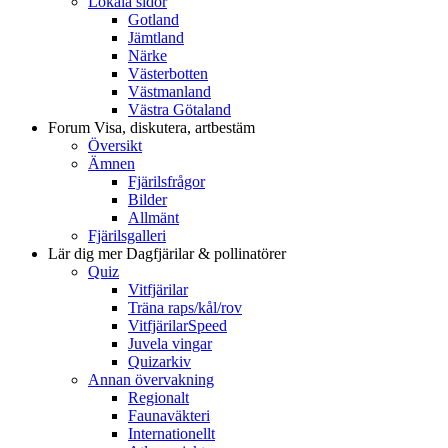
Lokala sidor
Gotland
Jämtland
Närke
Västerbotten
Västmanland
Västra Götaland
Forum
Visa, diskutera, artbestäm
Översikt
Ämnen
Fjärilsfrågor
Bilder
Allmänt
Fjärilsgalleri
Lär dig mer
Dagfjärilar & pollinatörer
Quiz
Vitfjärilar
Träna raps/kål/rov
VitfjärilarSpeed
Juvela vingar
Quizarkiv
Annan övervakning
Regionalt
Faunaväkteri
Internationellt