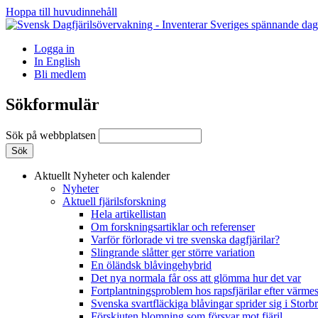
Hoppa till huvudinnehåll
Logga in
In English
Bli medlem
Sökformulär
Sök på webbplatsen
Aktuellt
Nyheter och kalender
Nyheter
Aktuell fjärilsforskning
Hela artikellistan
Om forskningsartiklar och referenser
Varför förlorade vi tre svenska dagfjärilar?
Slingrande slåtter ger större variation
En öländsk blåvingehybrid
Det nya normala får oss att glömma hur det var
Fortplantningsproblem hos rapsfjärilar efter värmes
Svenska svartfläckiga blåvingar sprider sig i Storb
Förskjuten blomning som försvar mot fjäril