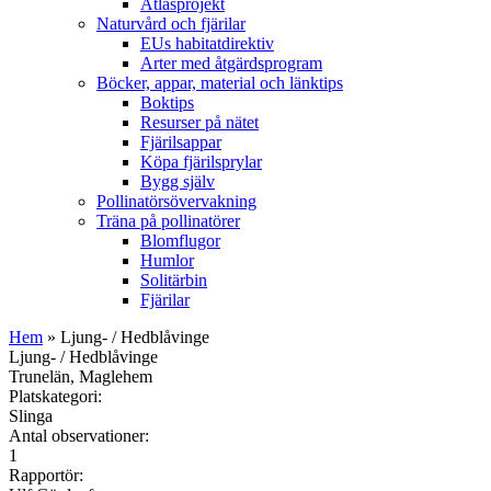
Atlasprojekt
Naturvård och fjärilar
EUs habitatdirektiv
Arter med åtgärdsprogram
Böcker, appar, material och länktips
Boktips
Resurser på nätet
Fjärilsappar
Köpa fjärilsprylar
Bygg själv
Pollinatörsövervakning
Träna på pollinatörer
Blomflugor
Humlor
Solitärbin
Fjärilar
Hem
» Ljung- / Hedblåvinge
Ljung- / Hedblåvinge
Trunelän, Maglehem
Platskategori:
Slinga
Antal observationer:
1
Rapportör: