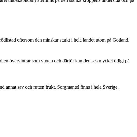
ret tillbakabildat!) återfinns på den slanka kroppens undersida och på
är rödlistad eftersom den minskar starkt i hela landet utom på Gotland.
ärilen övervintrar som vuxen och därför kan den ses mycket tidigt på
nd annat sav och rutten frukt. Sorgmantel finns i hela Sverige.