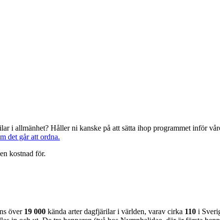
järilar i allmänhet? Håller ni kanske på att sätta ihop programmet inför 
om det går att ordna.
en kostnad för.
nns över
19 000
kända arter dagfjärilar i världen, varav cirka
110
i Sveri