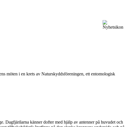
vårens möten i en krets av Naturskyddsföreningen, ett entomologisk
ge. Dagfjärilarna känner dofter med hjälp av antenner på huvudet och