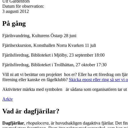
Ulf Gärdenfors
Datum för observation:
3 augusti 2012
På gång
Fjärilsvandring, Kulturens Östarp 28 juni
Fjärilsexkursion, Konsthallen Norra Kvarken 11 juli
Fjärilsföredrag, Biblioteket i Mjölby, 23 september 18:00
Fjärilsföredrag, Biblioteket i Trollhättan, 27 oktober 17:30
Vill ni att vi berättar om projektet hos er? Eller ha ett föredrag om f
förening eller kanske en fågelklubb?
Skicka epost eller ring så ser vi 
Aktiviteter märkta med symbolen
är sådana som organisatören tar ut 
Arkiv
Vad är dagfjärilar?
Dagfjärilar
,
rhopalocera
, är huvudsakligen dagaktiva fjärilar. Det fi