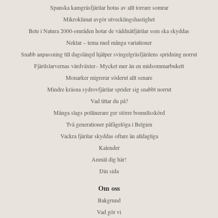
Spanska kamgräsfjärilar hotas av allt torrare somrar
Mikroklimat avgör utvecklingshastighet
Bete i Natura 2000-områden hotar de väddnätfjärilar som ska skyddas
Nektar – tema med många variationer
Snabb anpassning till dagslängd hjälper svingelgräsfjärilens spridning norrut
Fjärilslarvernas värdväxter– Mycket mer än en midsommarbukett
Monarker migrerar söderut allt senare
Mindre kräsna sydrovfjärilar sprider sig snabbt norrut
Vad tittar du på?
Många slags pollinerare ger större bomullsskörd
Två generationer påfågelöga i Belgien
Vackra fjärilar skyddas oftare än alldagliga
Kalender
Anmäl dig här!
Din sida
Om oss
Bakgrund
Vad gör vi