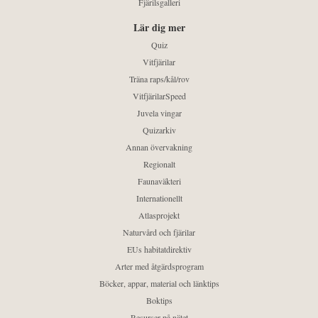
Fjärilsgalleri
Lär dig mer
Quiz
Vitfjärilar
Träna raps/kål/rov
VitfjärilarSpeed
Juvela vingar
Quizarkiv
Annan övervakning
Regionalt
Faunaväkteri
Internationellt
Atlasprojekt
Naturvård och fjärilar
EUs habitatdirektiv
Arter med åtgärdsprogram
Böcker, appar, material och länktips
Boktips
Resurser på nätet