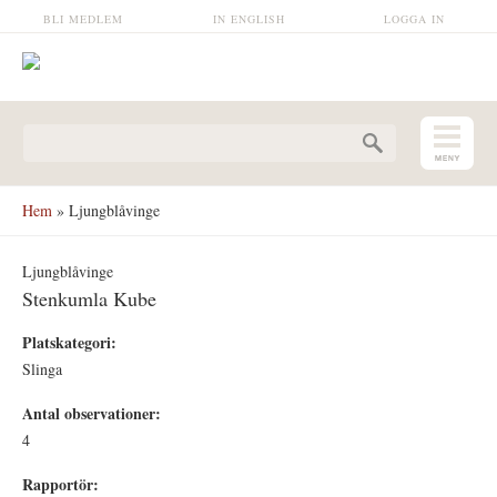
Hoppa till huvudinnehåll
BLI MEDLEM
IN ENGLISH
LOGGA IN
Sökformulär
Hem
» Ljungblåvinge
Ljungblåvinge
Stenkumla Kube
Platskategori:
Slinga
Antal observationer:
4
Rapportör: