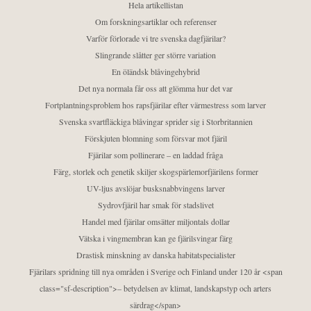
Hela artikellistan
Om forskningsartiklar och referenser
Varför förlorade vi tre svenska dagfjärilar?
Slingrande slåtter ger större variation
En öländsk blåvingehybrid
Det nya normala får oss att glömma hur det var
Fortplantningsproblem hos rapsfjärilar efter värmestress som larver
Svenska svartfläckiga blåvingar sprider sig i Storbritannien
Förskjuten blomning som försvar mot fjäril
Fjärilar som pollinerare – en laddad fråga
Färg, storlek och genetik skiljer skogspärlemorfjärilens former
UV-ljus avslöjar busksnabbvingens larver
Sydrovfjäril har smak för stadslivet
Handel med fjärilar omsätter miljontals dollar
Vätska i vingmembran kan ge fjärilsvingar färg
Drastisk minskning av danska habitatspecialister
Fjärilars spridning till nya områden i Sverige och Finland under 120 år <span
class="sf-description">– betydelsen av klimat, landskapstyp och arters
särdrag</span>