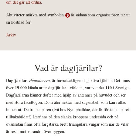
om det går att ordna.
Aktiviteter märkta med symbolen
är sådana som organisatören tar ut
en kostnad för.
Arkiv
Vad är dagfjärilar?
Dagfjärilar
,
rhopalocera
, är huvudsakligen dagaktiva fjärilar. Det finns
19 000
110
över
kända arter dagfjärilar i världen, varav cirka
i Sverige.
Dagfjärilarna känner dofter med hjälp av antenner på huvudet och ser
med stora facettögon. Dom äter nektar med sugsnabel, som kan rullas
in och ut. De tre benparen (två hos Nymphalidae, där är första benparet
tillbakabildat!) återfinns på den slanka kroppens undersida och på
ovansidan finns ofta färgstarka brett triangulära vingar som när de vilar
är resta mot varandra över ryggen.