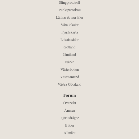
Slingprotokoll
Punktprotokoll
Länkar & mer filer
Våra lokaler
Fjärilskarta
Lokala sidor
Gotland
Jämtland
Närke
Västerbotten
Västmanland
Västra Götaland
Forum
Översikt
Ämnen
Fjärilsfrågor
Bilder
Allmänt