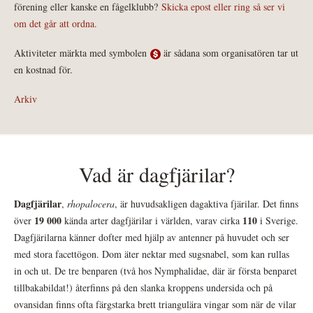
förening eller kanske en fågelklubb?
Skicka epost eller ring så ser vi
om det går att ordna.
Aktiviteter märkta med symbolen
är sådana som organisatören tar ut
en kostnad för.
Arkiv
Vad är dagfjärilar?
Dagfjärilar
,
rhopalocera
, är huvudsakligen dagaktiva fjärilar. Det finns
19 000
110
över
kända arter dagfjärilar i världen, varav cirka
i Sverige.
Dagfjärilarna känner dofter med hjälp av antenner på huvudet och ser
med stora facettögon. Dom äter nektar med sugsnabel, som kan rullas
in och ut. De tre benparen (två hos Nymphalidae, där är första benparet
tillbakabildat!) återfinns på den slanka kroppens undersida och på
ovansidan finns ofta färgstarka brett triangulära vingar som när de vilar