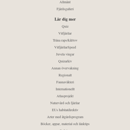
Allmänt
Fjärilsgalleri
Lär dig mer
Quiz
Vitfjärilar
Träna raps/kål/rov
VitfjärilarSpeed
Juvela vingar
Quizarkiv
Annan övervakning
Regionalt
Faunaväkteri
Internationellt
Atlasprojekt
Naturvård och fjärilar
EUs habitatdirektiv
Arter med åtgärdsprogram
Böcker, appar, material och länktips