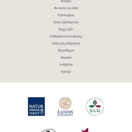
Boktips
Resurser på nätet
Fjärilsappar
Köpa fjärilsprylar
Bygg själv
Pollinatörsövervakning
Träna på pollinatörer
Blomflugor
Humlor
Solitärbin
Fjärilar