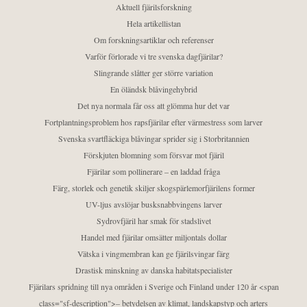
Aktuell fjärilsforskning
Hela artikellistan
Om forskningsartiklar och referenser
Varför förlorade vi tre svenska dagfjärilar?
Slingrande slåtter ger större variation
En öländsk blåvingehybrid
Det nya normala får oss att glömma hur det var
Fortplantningsproblem hos rapsfjärilar efter värmestress som larver
Svenska svartfläckiga blåvingar sprider sig i Storbritannien
Förskjuten blomning som försvar mot fjäril
Fjärilar som pollinerare – en laddad fråga
Färg, storlek och genetik skiljer skogspärlemorfjärilens former
UV-ljus avslöjar busksnabbvingens larver
Sydrovfjäril har smak för stadslivet
Handel med fjärilar omsätter miljontals dollar
Vätska i vingmembran kan ge fjärilsvingar färg
Drastisk minskning av danska habitatspecialister
Fjärilars spridning till nya områden i Sverige och Finland under 120 år <span
class="sf-description">– betydelsen av klimat, landskapstyp och arters