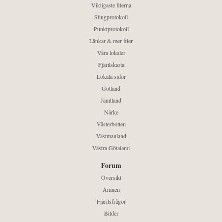
Viktigaste filerna
Slingprotokoll
Punktprotokoll
Länkar & mer filer
Våra lokaler
Fjärilskarta
Lokala sidor
Gotland
Jämtland
Närke
Västerbotten
Västmanland
Västra Götaland
Forum
Översikt
Ämnen
Fjärilsfrågor
Bilder