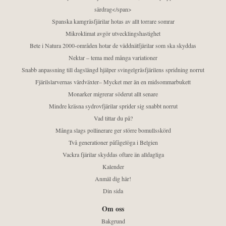
särdrag</span>
Spanska kamgräsfjärilar hotas av allt torrare somrar
Mikroklimat avgör utvecklingshastighet
Bete i Natura 2000-områden hotar de väddnätfjärilar som ska skyddas
Nektar – tema med många variationer
Snabb anpassning till dagslängd hjälper svingelgräsfjärilens spridning norrut
Fjärilslarvernas värdväxter– Mycket mer än en midsommarbukett
Monarker migrerar söderut allt senare
Mindre kräsna sydrovfjärilar sprider sig snabbt norrut
Vad tittar du på?
Många slags pollinerare ger större bomullsskörd
Två generationer påfågelöga i Belgien
Vackra fjärilar skyddas oftare än alldagliga
Kalender
Anmäl dig här!
Din sida
Om oss
Bakgrund