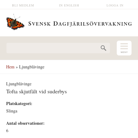
Hoppa till huvudinnehåll
BLI MEDLEM
IN ENGLISH
LOGGA IN
Sökformulär
Hem
» Ljungblåvinge
Ljungblåvinge
Tofta skjutfält vid suderbys
Platskategori:
Slinga
Antal observationer:
6