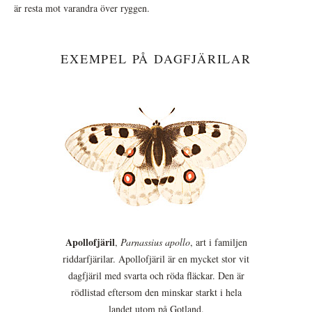
är resta mot varandra över ryggen.
EXEMPEL PÅ DAGFJÄRILAR
Apollofjäril
,
Parnassius apollo
, art i familjen
riddarfjärilar. Apollofjäril är en mycket stor vit
dagfjäril med svarta och röda fläckar. Den är
rödlistad eftersom den minskar starkt i hela
landet utom på Gotland.