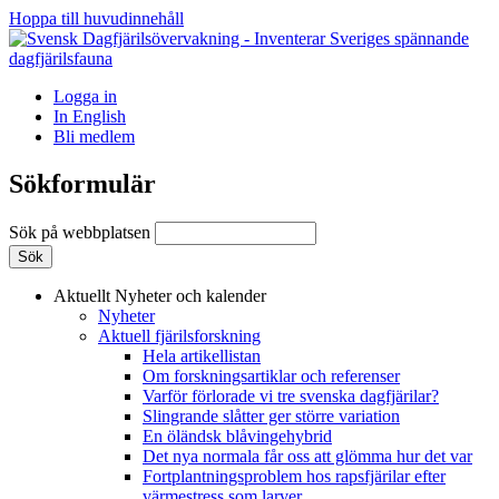
Hoppa till huvudinnehåll
Logga in
In English
Bli medlem
Sökformulär
Sök på webbplatsen
Aktuellt
Nyheter och kalender
Nyheter
Aktuell fjärilsforskning
Hela artikellistan
Om forskningsartiklar och referenser
Varför förlorade vi tre svenska dagfjärilar?
Slingrande slåtter ger större variation
En öländsk blåvingehybrid
Det nya normala får oss att glömma hur det var
Fortplantningsproblem hos rapsfjärilar efter
värmestress som larver