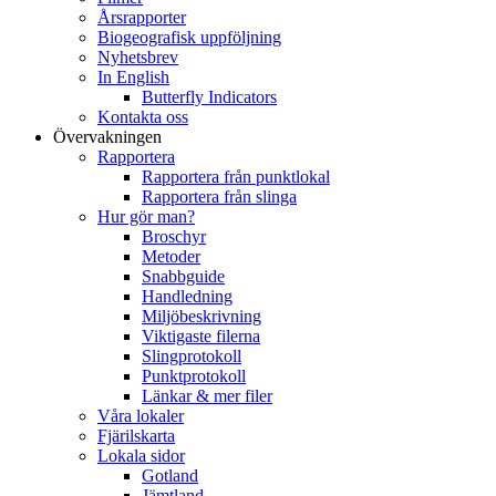
Årsrapporter
Biogeografisk uppföljning
Nyhetsbrev
In English
Butterfly Indicators
Kontakta oss
Övervakningen
Rapportera
Rapportera från punktlokal
Rapportera från slinga
Hur gör man?
Broschyr
Metoder
Snabbguide
Handledning
Miljöbeskrivning
Viktigaste filerna
Slingprotokoll
Punktprotokoll
Länkar & mer filer
Våra lokaler
Fjärilskarta
Lokala sidor
Gotland
Jämtland