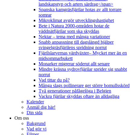
landskapstyp och arters särdrag</span>
Spanska kamgräsfjärilar hotas av allt torrare
somrar
Mikroklimat avgör utvecklingshastighet
Bete i Natura 2000-områden hotar de
väddnätfjärilar som ska skyddas
Nektar – tema med många variationer
Snabb anpassning till dagslängd hjälper
svingelgräsfjärilens spridning norrut
Fjärilslarvernas värdväxter– Mycket mer än en
midsommarbukett
Monarker migrerar söderut allt senare
Mindre kräsna sydrovfjärilar sprider sig snabbt
norrut
Vad tittar du på?
Många slags pollinerare ger större bomullsskörd
Två generationer påfågelöga i Belgien
Vackra fjärilar skyddas oftare än alldagliga
Kalender
Anmäl dig här!
Din sida
Om oss
Bakgrund
Vad gör vi
Filmer