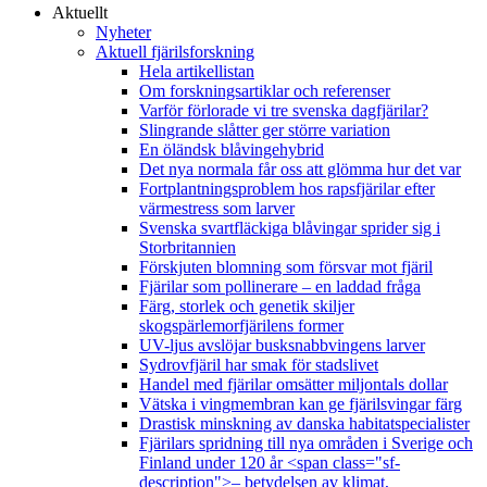
Aktuellt
Nyheter
Aktuell fjärilsforskning
Hela artikellistan
Om forskningsartiklar och referenser
Varför förlorade vi tre svenska dagfjärilar?
Slingrande slåtter ger större variation
En öländsk blåvingehybrid
Det nya normala får oss att glömma hur det var
Fortplantningsproblem hos rapsfjärilar efter
värmestress som larver
Svenska svartfläckiga blåvingar sprider sig i
Storbritannien
Förskjuten blomning som försvar mot fjäril
Fjärilar som pollinerare – en laddad fråga
Färg, storlek och genetik skiljer
skogspärlemorfjärilens former
UV-ljus avslöjar busksnabbvingens larver
Sydrovfjäril har smak för stadslivet
Handel med fjärilar omsätter miljontals dollar
Vätska i vingmembran kan ge fjärilsvingar färg
Drastisk minskning av danska habitatspecialister
Fjärilars spridning till nya områden i Sverige och
Finland under 120 år <span class="sf-
description">– betydelsen av klimat,