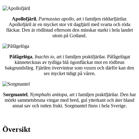
Apollofjäril
,
Parnassius apollo
, art i familjen riddarfjärilar.
Apollofjäril är en mycket stor vit dagfjäril med svarta och röda
fläckar. Den är rödlistad eftersom den minskar starkt i hela landet
utom på Gotland.
Påfågelöga
,
Inachis io
, art i familjen praktfjärilar. Påfågelögat
kännetecknas av tydliga blå ögonfläckar mot en rödbrun
bakgrundsfärg. Fjärilen övervintrar som vuxen och därför kan den
ses mycket tidigt på våren.
Sorgmantel
,
Nymphalis antiopa
, art i familjen praktfjärilar. Den har
mörkt sammetsbruna vingar med bred, gul ytterkant och äter bland
annat sav och rutten frukt. Sorgmantel finns i hela Sverige.
Översikt