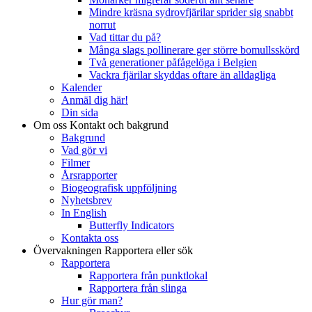
Mindre kräsna sydrovfjärilar sprider sig snabbt
norrut
Vad tittar du på?
Många slags pollinerare ger större bomullsskörd
Två generationer påfågelöga i Belgien
Vackra fjärilar skyddas oftare än alldagliga
Kalender
Anmäl dig här!
Din sida
Om oss
Kontakt och bakgrund
Bakgrund
Vad gör vi
Filmer
Årsrapporter
Biogeografisk uppföljning
Nyhetsbrev
In English
Butterfly Indicators
Kontakta oss
Övervakningen
Rapportera eller sök
Rapportera
Rapportera från punktlokal
Rapportera från slinga
Hur gör man?