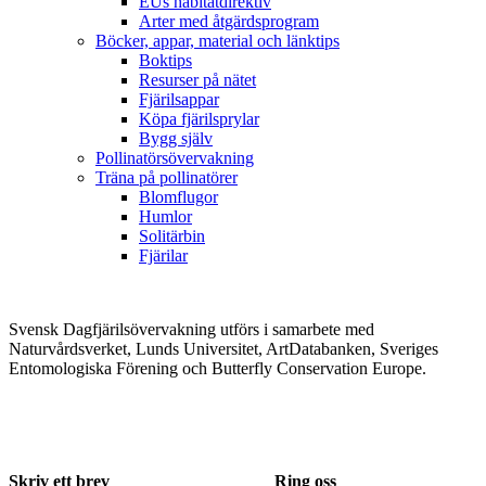
EUs habitatdirektiv
Arter med åtgärdsprogram
Böcker, appar, material och länktips
Boktips
Resurser på nätet
Fjärilsappar
Köpa fjärilsprylar
Bygg själv
Pollinatörsövervakning
Träna på pollinatörer
Blomflugor
Humlor
Solitärbin
Fjärilar
Svensk Dagfjärilsövervakning utförs i samarbete med
Naturvårdsverket, Lunds Universitet, ArtDatabanken, Sveriges
Entomologiska Förening och Butterfly Conservation Europe.
Skriv ett brev
Ring oss