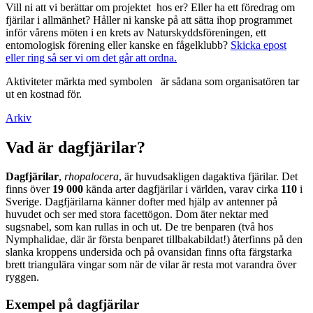
Vill ni att vi berättar om projektet hos er? Eller ha ett föredrag om
fjärilar i allmänhet? Håller ni kanske på att sätta ihop programmet
inför vårens möten i en krets av Naturskyddsföreningen, ett
entomologisk förening eller kanske en fågelklubb?
Skicka epost
eller ring så ser vi om det går att ordna.
Aktiviteter märkta med symbolen
är sådana som organisatören tar
ut en kostnad för.
Arkiv
Vad är dagfjärilar?
Dagfjärilar
,
rhopalocera
, är huvudsakligen dagaktiva fjärilar. Det
finns över
19 000
kända arter dagfjärilar i världen, varav cirka
110
i
Sverige. Dagfjärilarna känner dofter med hjälp av antenner på
huvudet och ser med stora facettögon. Dom äter nektar med
sugsnabel, som kan rullas in och ut. De tre benparen (två hos
Nymphalidae, där är första benparet tillbakabildat!) återfinns på den
slanka kroppens undersida och på ovansidan finns ofta färgstarka
brett triangulära vingar som när de vilar är resta mot varandra över
ryggen.
Exempel på dagfjärilar