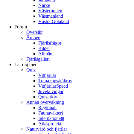
Närke
Västerbotten
Västmanland
Västra Götaland
Forum
Översikt
Ämnen
Fjärilsfrågor
Bilder
Allmänt
Fjärilsgalleri
Lär dig mer
Quiz
Vitfjärilar
Träna raps/kål/rov
VitfjärilarSpeed
Juvela vingar
Quizarkiv
Annan övervakning
Regionalt
Faunaväkteri
Internationellt
Atlasprojekt
Naturvård och fjärilar