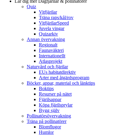
Lär dig mer
Dagfjärilar & pollinatörer
Quiz
Vitfjärilar
Träna raps/kål/rov
VitfjärilarSpeed
Juvela vingar
Quizarkiv
Annan övervakning
Regionalt
Faunaväkteri
Internationellt
Atlasprojekt
Naturvård och fjärilar
EUs habitatdirektiv
Arter med åtgärdsprogram
Böcker, appar, material och länktips
Boktips
Resurser på nätet
Fjärilsappar
Köpa fjärilsprylar
Bygg själv
Pollinatörsövervakning
Träna på pollinatörer
Blomflugor
Humlor