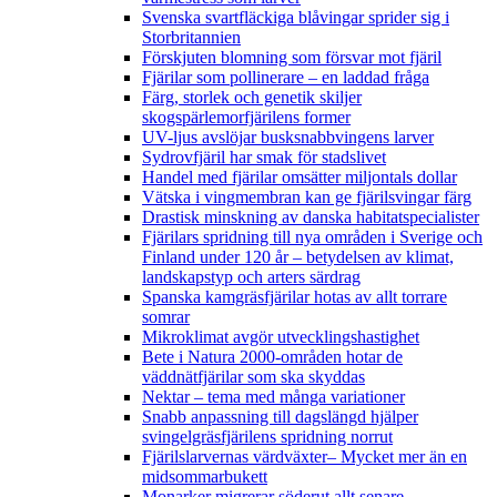
Svenska svartfläckiga blåvingar sprider sig i
Storbritannien
Förskjuten blomning som försvar mot fjäril
Fjärilar som pollinerare – en laddad fråga
Färg, storlek och genetik skiljer
skogspärlemorfjärilens former
UV-ljus avslöjar busksnabbvingens larver
Sydrovfjäril har smak för stadslivet
Handel med fjärilar omsätter miljontals dollar
Vätska i vingmembran kan ge fjärilsvingar färg
Drastisk minskning av danska habitatspecialister
Fjärilars spridning till nya områden i Sverige och
Finland under 120 år
– betydelsen av klimat,
landskapstyp och arters särdrag
Spanska kamgräsfjärilar hotas av allt torrare
somrar
Mikroklimat avgör utvecklingshastighet
Bete i Natura 2000-områden hotar de
väddnätfjärilar som ska skyddas
Nektar – tema med många variationer
Snabb anpassning till dagslängd hjälper
svingelgräsfjärilens spridning norrut
Fjärilslarvernas värdväxter– Mycket mer än en
midsommarbukett
Monarker migrerar söderut allt senare