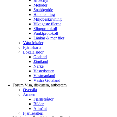
Broschyr
Metoder
Snabbguide
Handledning
Miljöbeskrivning
Viktigaste filerna
Slingprotokoll
Punktprotokoll
Länkar & mer filer
Våra lokaler
Fjärilskarta
Lokala sidor
Gotland
Jämtland
Närke
Västerbotten
Västmanland
Västra Götaland
Forum
Visa, diskutera, artbestäm
Översikt
Ämnen
Fjärilsfrågor
Bilder
Allmänt
Fjärilsgalleri