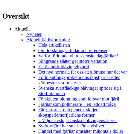
Översikt
Aktuellt
Nyheter
Aktuell fjärilsforskning
Hela artikellistan
Om forskningsartiklar och referenser
Varför förlorade vi tre svenska dagfjärilar?
Slingrande slåtter ger större variation
En öländsk blåvingehybrid
Det nya normala får oss att glömma hur det var
Fortplantningsproblem hos rapsfjärilar efter
värmestress som larver
Svenska svartfläckiga blåvingar sprider sig i
Storbritannien
Förskjuten blomning som försvar mot fjäril
Fjärilar som pollinerare – en laddad fråga
Färg, storlek och genetik skiljer
skogspärlemorfjärilens former
UV-ljus avslöjar busksnabbvingens larver
Sydrovfjäril har smak för stadslivet
Handel med fjärilar omsätter miljontals dollar