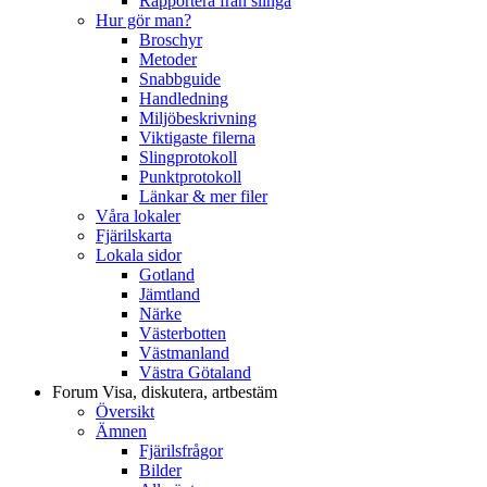
Rapportera från slinga
Hur gör man?
Broschyr
Metoder
Snabbguide
Handledning
Miljöbeskrivning
Viktigaste filerna
Slingprotokoll
Punktprotokoll
Länkar & mer filer
Våra lokaler
Fjärilskarta
Lokala sidor
Gotland
Jämtland
Närke
Västerbotten
Västmanland
Västra Götaland
Forum
Visa, diskutera, artbestäm
Översikt
Ämnen
Fjärilsfrågor
Bilder