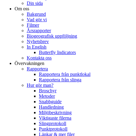
Din sida
Om oss
Bakgrund
Vad gör vi
Filmer
Årsrapporter
Biogeografisk uppföljning
Nyhetsbrev
In English
Butterfly Indicators
Kontakta oss
Övervakningen
Rapportera
Rapportera från punktlokal
Rapportera från slinga
Hur gör man?
Broschyr
Metoder
Snabbguide
Handledning
Miljöbeskrivning
Viktigaste filerna
Slingprotokoll
Punktprotokoll
Länkar & mer filer