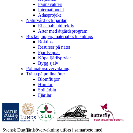
Faunaväkteri
Internationellt
Atlasprojekt
Naturvård och fjärilar
EUs habitatdirektiv
Arter med åtgärdsprogram
Böcker, appar, material och länktips
Boktips
Resurser på nätet
Fjärilsappar
Köpa fjärilsprylar
Bygg själv
Pollinatörsövervakning
Träna på pollinatörer
Blomflugor
Humlor
Solitärbin
Fjärilar
Svensk Dagfjärilsövervakning utförs i samarbete med