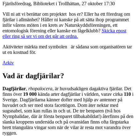
Fjärilsföredrag, Biblioteket i Trollhättan, 27 oktober 17:30
Vill ni att vi berättar om projektet hos er? Eller ha ett föredrag om
fjärilar i allmänhet? Håller ni kanske på att sätta ihop programmet
inför vårens möten i en krets av Naturskyddsföreningen, ett
entomologisk förening eller kanske en fågelklubb?
Skicka epost
eller ring så ser vi om det går att ordna.
Aktiviteter märkta med symbolen
är sådana som organisatören tar
ut en kostnad för.
Arkiv
Vad är dagfjärilar?
Dagfjärilar
,
rhopalocera
, är huvudsakligen dagaktiva fjärilar. Det
finns över
19 000
kända arter dagfjärilar i världen, varav cirka
110
i
Sverige. Dagfjärilarna känner dofter med hjälp av antenner på
huvudet och ser med stora facettögon. Dom äter nektar med
sugsnabel, som kan rullas in och ut. De tre benparen (två hos
Nymphalidae, där är första benparet tillbakabildat!) återfinns på den
slanka kroppens undersida och på ovansidan finns ofta färgstarka
brett triangulära vingar som när de vilar är resta mot varandra över
ryggen.