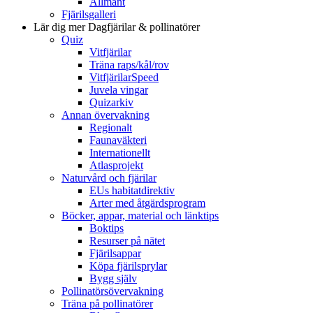
Allmänt
Fjärilsgalleri
Lär dig mer
Dagfjärilar & pollinatörer
Quiz
Vitfjärilar
Träna raps/kål/rov
VitfjärilarSpeed
Juvela vingar
Quizarkiv
Annan övervakning
Regionalt
Faunaväkteri
Internationellt
Atlasprojekt
Naturvård och fjärilar
EUs habitatdirektiv
Arter med åtgärdsprogram
Böcker, appar, material och länktips
Boktips
Resurser på nätet
Fjärilsappar
Köpa fjärilsprylar
Bygg själv
Pollinatörsövervakning
Träna på pollinatörer