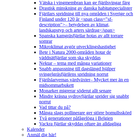
Vätska i vingmembran kan ge fjärilsvingar färg
Drastisk minskning av danska habitatspecialister
Fjärilars spridning till nya områden i Sverige och
Finland under 120 år <span class="sf-
description">– betydelsen av klimat,
landskapstyp och arters särdrag</span>
Spanska kamgräsfjärilar hotas av allt torrare
somrar
Mikroklimat avgör utvecklingshastighet
Bete i Natura 2000-områden hotar de
väddnätfjärilar som ska skyddas
Nektar – tema med många variationer
Snabb anpassning till dagslängd hjälper
svingelgräsfjärilens spridning norrut
Fjärilslarvernas värdväxter– Mycket mer än en
midsommarbukett
Monarker migrerar söderut allt senare
Mindre kräsna sydrovfjärilar sprider sig snabbt
norrut
Vad tittar du på?
Många slags pollinerare ger större bomullsskörd
Två generationer påfågelöga i Belgien
Vackra fjärilar skyddas oftare än alldagliga
Kalender
Anmäl dig här!