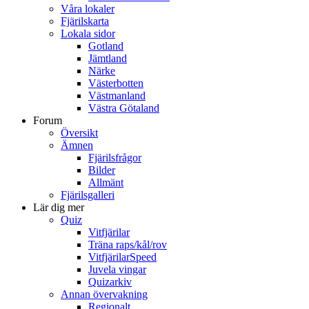
Våra lokaler
Fjärilskarta
Lokala sidor
Gotland
Jämtland
Närke
Västerbotten
Västmanland
Västra Götaland
Forum
Översikt
Ämnen
Fjärilsfrågor
Bilder
Allmänt
Fjärilsgalleri
Lär dig mer
Quiz
Vitfjärilar
Träna raps/kål/rov
VitfjärilarSpeed
Juvela vingar
Quizarkiv
Annan övervakning
Regionalt