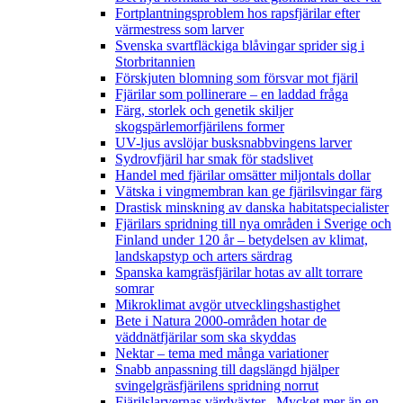
Fortplantningsproblem hos rapsfjärilar efter
värmestress som larver
Svenska svartfläckiga blåvingar sprider sig i
Storbritannien
Förskjuten blomning som försvar mot fjäril
Fjärilar som pollinerare – en laddad fråga
Färg, storlek och genetik skiljer
skogspärlemorfjärilens former
UV-ljus avslöjar busksnabbvingens larver
Sydrovfjäril har smak för stadslivet
Handel med fjärilar omsätter miljontals dollar
Vätska i vingmembran kan ge fjärilsvingar färg
Drastisk minskning av danska habitatspecialister
Fjärilars spridning till nya områden i Sverige och
Finland under 120 år
– betydelsen av klimat,
landskapstyp och arters särdrag
Spanska kamgräsfjärilar hotas av allt torrare
somrar
Mikroklimat avgör utvecklingshastighet
Bete i Natura 2000-områden hotar de
väddnätfjärilar som ska skyddas
Nektar – tema med många variationer
Snabb anpassning till dagslängd hjälper
svingelgräsfjärilens spridning norrut
Fjärilslarvernas värdväxter– Mycket mer än en