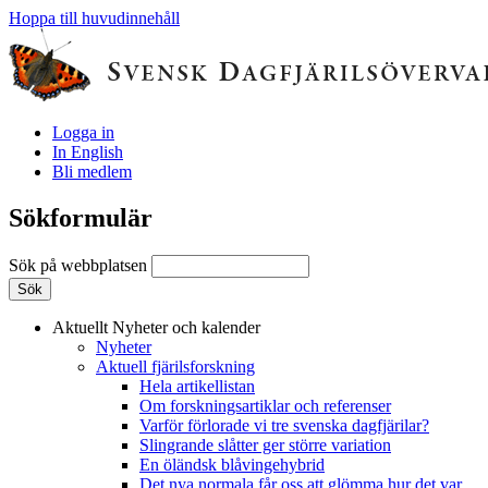
Hoppa till huvudinnehåll
Logga in
In English
Bli medlem
Sökformulär
Sök på webbplatsen
Aktuellt
Nyheter och kalender
Nyheter
Aktuell fjärilsforskning
Hela artikellistan
Om forskningsartiklar och referenser
Varför förlorade vi tre svenska dagfjärilar?
Slingrande slåtter ger större variation
En öländsk blåvingehybrid
Det nya normala får oss att glömma hur det var