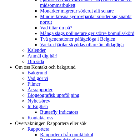
midsommarbukett
Monarker migrerar söderut allt senare
Mindre kräsna sydrovfjärilar sprider sig snabbt
norrut
Vad tittar du på?
Många slags pollinerare ger större bomullsskörd
Två generationer påfågelöga i Belgien
Vackra fjärilar skyddas oftare än alldagliga
Kalender
Anmäl dig här!
Din sida
Om oss
Kontakt och bakgrund
Bakgrund
Vad gör vi
Filmer
Årsrapporter
Biogeografisk uppföljning
Nyhetsbrev
In English
Butterfly Indicators
Kontakta oss
Övervakningen
Rapportera eller sök
Rapportera
Rapportera från punktlokal