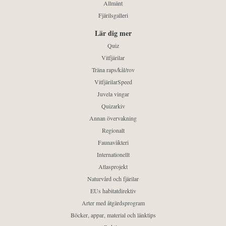
Allmänt
Fjärilsgalleri
Lär dig mer
Quiz
Vitfjärilar
Träna raps/kål/rov
VitfjärilarSpeed
Juvela vingar
Quizarkiv
Annan övervakning
Regionalt
Faunaväkteri
Internationellt
Atlasprojekt
Naturvård och fjärilar
EUs habitatdirektiv
Arter med åtgärdsprogram
Böcker, appar, material och länktips