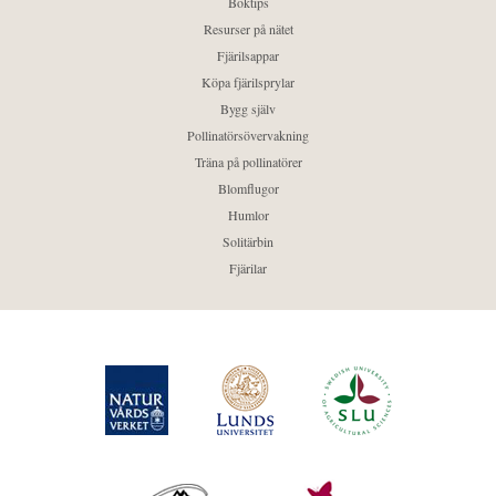
Boktips
Resurser på nätet
Fjärilsappar
Köpa fjärilsprylar
Bygg själv
Pollinatörsövervakning
Träna på pollinatörer
Blomflugor
Humlor
Solitärbin
Fjärilar