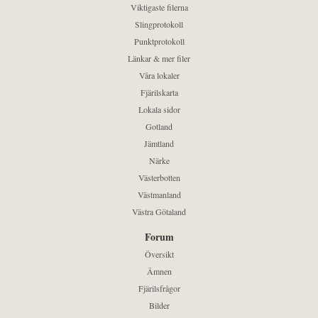
Viktigaste filerna
Slingprotokoll
Punktprotokoll
Länkar & mer filer
Våra lokaler
Fjärilskarta
Lokala sidor
Gotland
Jämtland
Närke
Västerbotten
Västmanland
Västra Götaland
Forum
Översikt
Ämnen
Fjärilsfrågor
Bilder