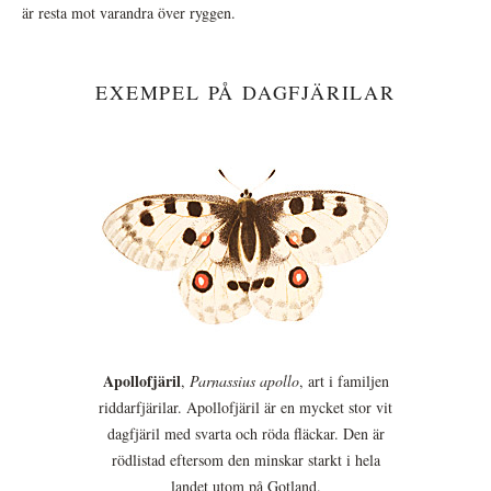
är resta mot varandra över ryggen.
EXEMPEL PÅ DAGFJÄRILAR
Apollofjäril
,
Parnassius apollo
, art i familjen
riddarfjärilar. Apollofjäril är en mycket stor vit
dagfjäril med svarta och röda fläckar. Den är
rödlistad eftersom den minskar starkt i hela
landet utom på Gotland.