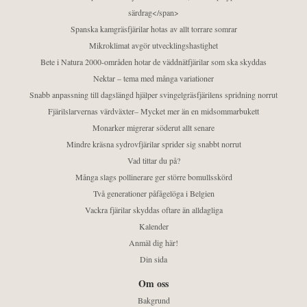
särdrag</span>
Spanska kamgräsfjärilar hotas av allt torrare somrar
Mikroklimat avgör utvecklingshastighet
Bete i Natura 2000-områden hotar de väddnätfjärilar som ska skyddas
Nektar – tema med många variationer
Snabb anpassning till dagslängd hjälper svingelgräsfjärilens spridning norrut
Fjärilslarvernas värdväxter– Mycket mer än en midsommarbukett
Monarker migrerar söderut allt senare
Mindre kräsna sydrovfjärilar sprider sig snabbt norrut
Vad tittar du på?
Många slags pollinerare ger större bomullsskörd
Två generationer påfågelöga i Belgien
Vackra fjärilar skyddas oftare än alldagliga
Kalender
Anmäl dig här!
Din sida
Om oss
Bakgrund