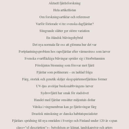
Aktuell fjärilsforskning
Hela artikellistan
Om forskningsartiklar och referenser
Varför förlorade vi tre svenska dagfjärilar?
Slingrande slåtter ger större variation
En öländsk blåvingehybrid
Det nya normala får oss att glömma hur det var
Fortplantningsproblem hos rapsfjärilar efter värmestress som larver
Svenska svartfläckiga blåvingar sprider sig i Storbritannien
Förskjuten blomning som försvar mot fjäril
Fjärilar som pollinerare – en laddad fråga
Färg, storlek och genetik skiljer skogspärlemorfjärilens former
UV-ljus avslöjar busksnabbvingens larver
Sydrovfjäril har smak för stadslivet
Handel med fjärilar omsätter miljontals dollar
Vätska i vingmembran kan ge fjärilsvingar färg
Drastisk minskning av danska habitatspecialister
Fjärilars spridning till nya områden i Sverige och Finland under 120 år <span
class="sf-description">– betydelsen av klimat, landskapstyp och arters