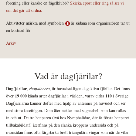
förening eller kanske en fågelklubb?
Skicka epost eller ring så ser vi
om det går att ordna.
Aktiviteter märkta med symbolen
är sådana som organisatören tar ut
en kostnad för.
Arkiv
Vad är dagfjärilar?
Dagfjärilar
,
rhopalocera
, är huvudsakligen dagaktiva fjärilar. Det finns
19 000
110
över
kända arter dagfjärilar i världen, varav cirka
i Sverige.
Dagfjärilarna känner dofter med hjälp av antenner på huvudet och ser
med stora facettögon. Dom äter nektar med sugsnabel, som kan rullas
in och ut. De tre benparen (två hos Nymphalidae, där är första benparet
tillbakabildat!) återfinns på den slanka kroppens undersida och på
ovansidan finns ofta färgstarka brett triangulära vingar som när de vilar