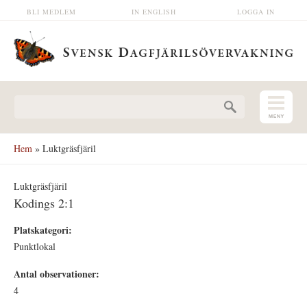
Hoppa till huvudinnehåll
BLI MEDLEM
IN ENGLISH
LOGGA IN
Sökformulär
Hem
» Luktgräsfjäril
Luktgräsfjäril
Kodings 2:1
Platskategori:
Punktlokal
Antal observationer:
4