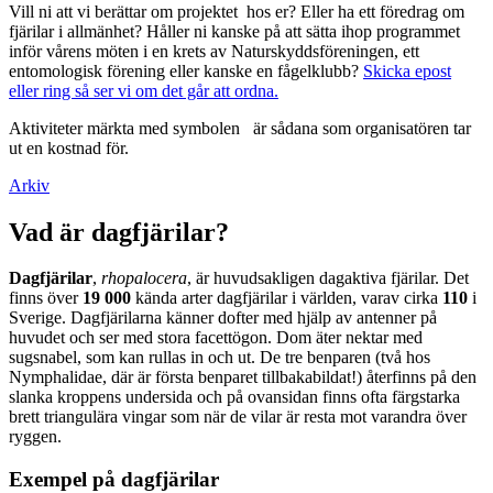
Vill ni att vi berättar om projektet hos er? Eller ha ett föredrag om
fjärilar i allmänhet? Håller ni kanske på att sätta ihop programmet
inför vårens möten i en krets av Naturskyddsföreningen, ett
entomologisk förening eller kanske en fågelklubb?
Skicka epost
eller ring så ser vi om det går att ordna.
Aktiviteter märkta med symbolen
är sådana som organisatören tar
ut en kostnad för.
Arkiv
Vad är dagfjärilar?
Dagfjärilar
,
rhopalocera
, är huvudsakligen dagaktiva fjärilar. Det
finns över
19 000
kända arter dagfjärilar i världen, varav cirka
110
i
Sverige. Dagfjärilarna känner dofter med hjälp av antenner på
huvudet och ser med stora facettögon. Dom äter nektar med
sugsnabel, som kan rullas in och ut. De tre benparen (två hos
Nymphalidae, där är första benparet tillbakabildat!) återfinns på den
slanka kroppens undersida och på ovansidan finns ofta färgstarka
brett triangulära vingar som när de vilar är resta mot varandra över
ryggen.
Exempel på dagfjärilar