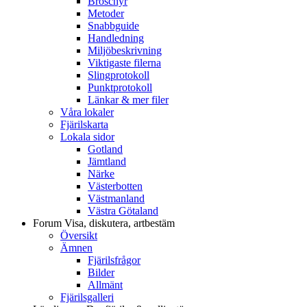
Broschyr
Metoder
Snabbguide
Handledning
Miljöbeskrivning
Viktigaste filerna
Slingprotokoll
Punktprotokoll
Länkar & mer filer
Våra lokaler
Fjärilskarta
Lokala sidor
Gotland
Jämtland
Närke
Västerbotten
Västmanland
Västra Götaland
Forum
Visa, diskutera, artbestäm
Översikt
Ämnen
Fjärilsfrågor
Bilder
Allmänt
Fjärilsgalleri