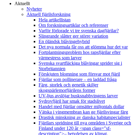
Aktuellt
Nyheter
Aktuell fjärilsforskning
Hela artikellistan
Om forskningsartiklar och referenser
Varför förlorade vi tre svenska dagfjärilar?
Slingrande slåtter ger större variation
En öländsk blåvingehybrid
Det nya normala får oss att glömma hur det var
Fortplantningsproblem hos rapsfjärilar efter
värmestress som larver
Svenska svartfläckiga blåvingar sprider sig i
Storbritannien
Förskjuten blomning som försvar mot fjäril
Fjärilar som pollinerare – en laddad fråga
Färg, storlek och genetik skiljer
skogspärlemorfjärilens former
UV-ljus avslöjar busksnabbvingens larver
Sydrovfjäril har smak för stadslivet
Handel med fjärilar omsätter miljontals dollar
Vätska i vingmembran kan ge fjärilsvingar färg
Drastisk minskning av danska habitatspecialister
Fjärilars spridning till nya områden i Sverige och
Finland under 120 år <span class="sf-
description">– betydelsen av klimat,