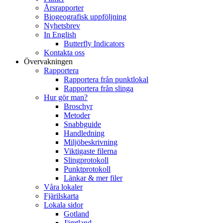
Årsrapporter
Biogeografisk uppföljning
Nyhetsbrev
In English
Butterfly Indicators
Kontakta oss
Övervakningen
Rapportera
Rapportera från punktlokal
Rapportera från slinga
Hur gör man?
Broschyr
Metoder
Snabbguide
Handledning
Miljöbeskrivning
Viktigaste filerna
Slingprotokoll
Punktprotokoll
Länkar & mer filer
Våra lokaler
Fjärilskarta
Lokala sidor
Gotland
Jämtland