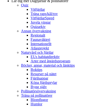
Lär dig mer
Dagfjärilar & pollinatörer
Quiz
Vitfjärilar
Träna raps/kål/rov
VitfjärilarSpeed
Juvela vingar
Quizarkiv
Annan övervakning
Regionalt
Faunaväkteri
Internationellt
Atlasprojekt
Naturvård och fjärilar
EUs habitatdirektiv
Arter med åtgärdsprogram
Böcker, appar, material och länktips
Boktips
Resurser på nätet
Fjärilsappar
Köpa fjärilsprylar
Bygg själv
Pollinatörsövervakning
Träna på pollinatörer
Blomflugor
Humlor