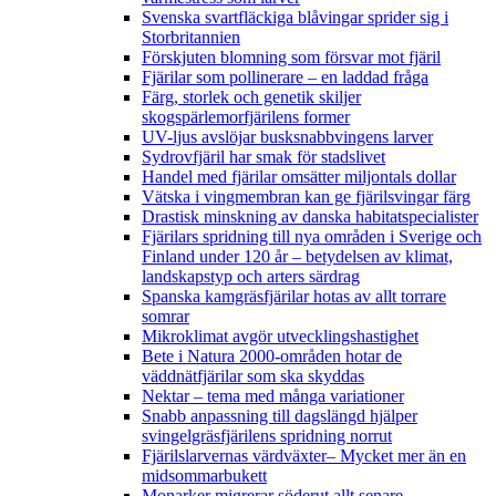
Svenska svartfläckiga blåvingar sprider sig i
Storbritannien
Förskjuten blomning som försvar mot fjäril
Fjärilar som pollinerare – en laddad fråga
Färg, storlek och genetik skiljer
skogspärlemorfjärilens former
UV-ljus avslöjar busksnabbvingens larver
Sydrovfjäril har smak för stadslivet
Handel med fjärilar omsätter miljontals dollar
Vätska i vingmembran kan ge fjärilsvingar färg
Drastisk minskning av danska habitatspecialister
Fjärilars spridning till nya områden i Sverige och
Finland under 120 år
– betydelsen av klimat,
landskapstyp och arters särdrag
Spanska kamgräsfjärilar hotas av allt torrare
somrar
Mikroklimat avgör utvecklingshastighet
Bete i Natura 2000-områden hotar de
väddnätfjärilar som ska skyddas
Nektar – tema med många variationer
Snabb anpassning till dagslängd hjälper
svingelgräsfjärilens spridning norrut
Fjärilslarvernas värdväxter– Mycket mer än en
midsommarbukett
Monarker migrerar söderut allt senare