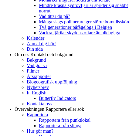
Mindre kräsna sydrovfjärilar sprider sig snabbt
norrut
Vad tittar du på?
Många slags pollinerare ger större bomullsskörd
Två generationer påfågelöga i Belgien
Vackra fjärilar skyddas oftare än alldagliga
Kalender
Anmäl dig här!
Din sida
Om oss
Kontakt och bakgrund
Bakgrund
Vad gör vi
Filmer
Årsrapporter
Biogeografisk uppföljning
Nyhetsbrev
In English
Butterfly Indicators
Kontakta oss
Övervakningen
Rapportera eller sök
Rapportera
Rapportera från punktlokal
Rapportera från slinga
Hur gör man?