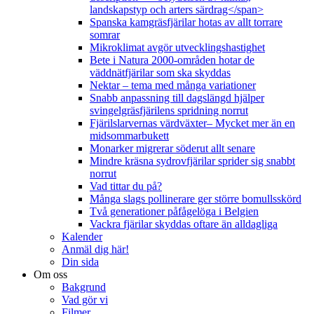
landskapstyp och arters särdrag</span>
Spanska kamgräsfjärilar hotas av allt torrare
somrar
Mikroklimat avgör utvecklingshastighet
Bete i Natura 2000-områden hotar de
väddnätfjärilar som ska skyddas
Nektar – tema med många variationer
Snabb anpassning till dagslängd hjälper
svingelgräsfjärilens spridning norrut
Fjärilslarvernas värdväxter– Mycket mer än en
midsommarbukett
Monarker migrerar söderut allt senare
Mindre kräsna sydrovfjärilar sprider sig snabbt
norrut
Vad tittar du på?
Många slags pollinerare ger större bomullsskörd
Två generationer påfågelöga i Belgien
Vackra fjärilar skyddas oftare än alldagliga
Kalender
Anmäl dig här!
Din sida
Om oss
Bakgrund
Vad gör vi
Filmer