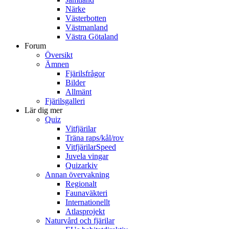
Närke
Västerbotten
Västmanland
Västra Götaland
Forum
Översikt
Ämnen
Fjärilsfrågor
Bilder
Allmänt
Fjärilsgalleri
Lär dig mer
Quiz
Vitfjärilar
Träna raps/kål/rov
VitfjärilarSpeed
Juvela vingar
Quizarkiv
Annan övervakning
Regionalt
Faunaväkteri
Internationellt
Atlasprojekt
Naturvård och fjärilar