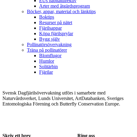
EUs habitatdirektiv
Arter med åtgärdsprogram
Böcker, appar, material och länktips
Boktips
Resurser på nätet
Fjärilsappar
Köpa fjärilsprylar
Bygg själv
Pollinatörsövervakning
Träna på pollinatörer
Blomflugor
Humlor
Solitärbin
Fjärilar
Svensk Dagfjärilsövervakning utförs i samarbete med
Naturvårdsverket, Lunds Universitet, ArtDatabanken, Sveriges
Entomologiska Förening och Butterfly Conservation Europe.
Skriv ett brev
Ring oss