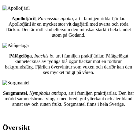
Apollofjäril
,
Parnassius apollo
, art i familjen riddarfjärilar.
Apollofjäril är en mycket stor vit dagfjäril med svarta och röda
fläckar. Den är rödlistad eftersom den minskar starkt i hela landet
utom på Gotland.
Påfågelöga
,
Inachis io
, art i familjen praktfjärilar. Påfågelögat
kännetecknas av tydliga blå ögonfläckar mot en rödbrun
bakgrundsfärg. Fjärilen övervintrar som vuxen och därför kan den
ses mycket tidigt på våren.
Sorgmantel
,
Nymphalis antiopa
, art i familjen praktfjärilar. Den har
mörkt sammetsbruna vingar med bred, gul ytterkant och äter bland
annat sav och rutten frukt. Sorgmantel finns i hela Sverige.
Översikt