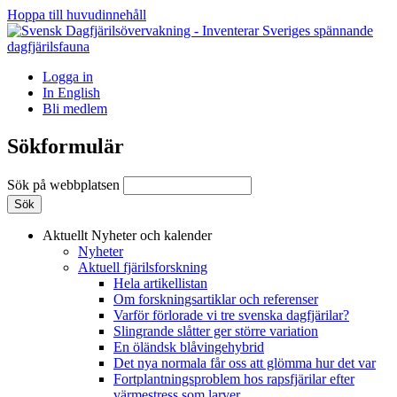
Hoppa till huvudinnehåll
Logga in
In English
Bli medlem
Sökformulär
Sök på webbplatsen
Aktuellt
Nyheter och kalender
Nyheter
Aktuell fjärilsforskning
Hela artikellistan
Om forskningsartiklar och referenser
Varför förlorade vi tre svenska dagfjärilar?
Slingrande slåtter ger större variation
En öländsk blåvingehybrid
Det nya normala får oss att glömma hur det var
Fortplantningsproblem hos rapsfjärilar efter
värmestress som larver