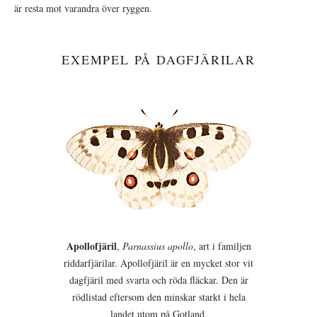
är resta mot varandra över ryggen.
EXEMPEL PÅ DAGFJÄRILAR
Apollofjäril
,
Parnassius apollo
, art i familjen
riddarfjärilar. Apollofjäril är en mycket stor vit
dagfjäril med svarta och röda fläckar. Den är
rödlistad eftersom den minskar starkt i hela
landet utom på Gotland.