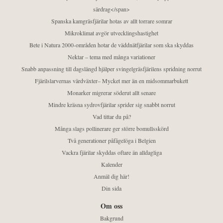
särdrag</span>
Spanska kamgräsfjärilar hotas av allt torrare somrar
Mikroklimat avgör utvecklingshastighet
Bete i Natura 2000-områden hotar de väddnätfjärilar som ska skyddas
Nektar – tema med många variationer
Snabb anpassning till dagslängd hjälper svingelgräsfjärilens spridning norrut
Fjärilslarvernas värdväxter– Mycket mer än en midsommarbukett
Monarker migrerar söderut allt senare
Mindre kräsna sydrovfjärilar sprider sig snabbt norrut
Vad tittar du på?
Många slags pollinerare ger större bomullsskörd
Två generationer påfågelöga i Belgien
Vackra fjärilar skyddas oftare än alldagliga
Kalender
Anmäl dig här!
Din sida
Om oss
Bakgrund