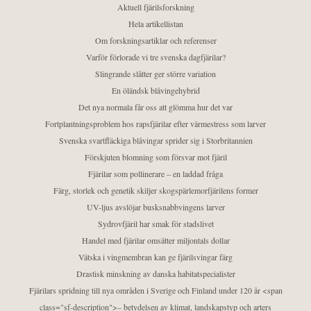
Aktuell fjärilsforskning
Hela artikellistan
Om forskningsartiklar och referenser
Varför förlorade vi tre svenska dagfjärilar?
Slingrande slåtter ger större variation
En öländsk blåvingehybrid
Det nya normala får oss att glömma hur det var
Fortplantningsproblem hos rapsfjärilar efter värmestress som larver
Svenska svartfläckiga blåvingar sprider sig i Storbritannien
Förskjuten blomning som försvar mot fjäril
Fjärilar som pollinerare – en laddad fråga
Färg, storlek och genetik skiljer skogspärlemorfjärilens former
UV-ljus avslöjar busksnabbvingens larver
Sydrovfjäril har smak för stadslivet
Handel med fjärilar omsätter miljontals dollar
Vätska i vingmembran kan ge fjärilsvingar färg
Drastisk minskning av danska habitatspecialister
Fjärilars spridning till nya områden i Sverige och Finland under 120 år <span
class="sf-description">– betydelsen av klimat, landskapstyp och arters