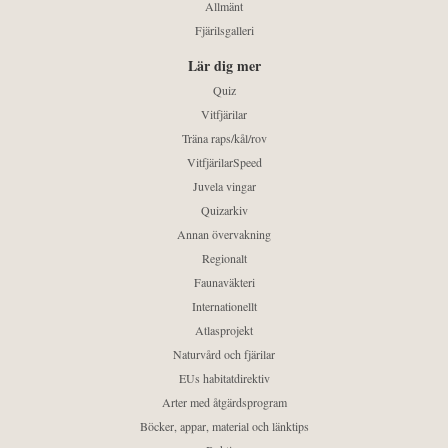
Allmänt
Fjärilsgalleri
Lär dig mer
Quiz
Vitfjärilar
Träna raps/kål/rov
VitfjärilarSpeed
Juvela vingar
Quizarkiv
Annan övervakning
Regionalt
Faunaväkteri
Internationellt
Atlasprojekt
Naturvård och fjärilar
EUs habitatdirektiv
Arter med åtgärdsprogram
Böcker, appar, material och länktips