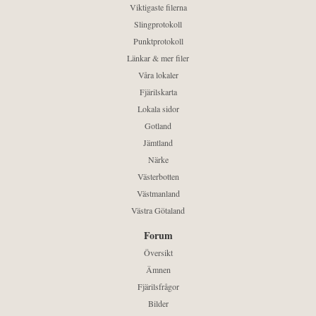
Viktigaste filerna
Slingprotokoll
Punktprotokoll
Länkar & mer filer
Våra lokaler
Fjärilskarta
Lokala sidor
Gotland
Jämtland
Närke
Västerbotten
Västmanland
Västra Götaland
Forum
Översikt
Ämnen
Fjärilsfrågor
Bilder