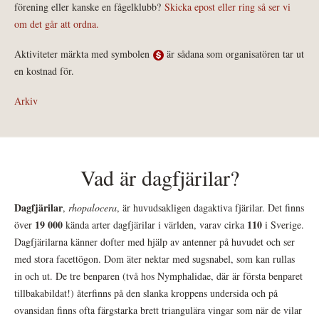
förening eller kanske en fågelklubb?
Skicka epost eller ring så ser vi
om det går att ordna.
Aktiviteter märkta med symbolen
är sådana som organisatören tar ut
en kostnad för.
Arkiv
Vad är dagfjärilar?
Dagfjärilar
,
rhopalocera
, är huvudsakligen dagaktiva fjärilar. Det finns
19 000
110
över
kända arter dagfjärilar i världen, varav cirka
i Sverige.
Dagfjärilarna känner dofter med hjälp av antenner på huvudet och ser
med stora facettögon. Dom äter nektar med sugsnabel, som kan rullas
in och ut. De tre benparen (två hos Nymphalidae, där är första benparet
tillbakabildat!) återfinns på den slanka kroppens undersida och på
ovansidan finns ofta färgstarka brett triangulära vingar som när de vilar