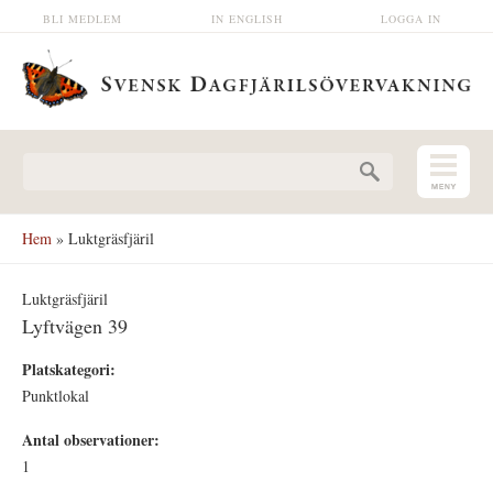
Hoppa till huvudinnehåll
BLI MEDLEM
IN ENGLISH
LOGGA IN
Sökformulär
Hem
» Luktgräsfjäril
Luktgräsfjäril
Lyftvägen 39
Platskategori:
Punktlokal
Antal observationer:
1