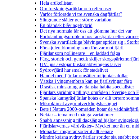
Hela artikellistan
Om forskningsartiklar och referenser
Varför förlorade vi tre svenska dagfjärilar?
Slingrande slåtter ger större variation
En öländsk blåvingehybrid
Det nya normala får oss att glömma hur det var
Fortplantningsproblem hos rapsfjärilar efter värmes
Svenska svartfläckiga blåvingar sprider sig i Storb
Förskjuten blomning som försvar mot fjäril
Fjärilar som pollinerare – en laddad fråga
Färg, storlek och genetik skiljer skogspärlemorfjär
UV-ljus avslöjar busksnabbvingens larver
Sydrovfjäril har smak för stadslivet
Handel med fjärilar omsätter miljontals dollar
Vätska i vingmembran kan ge fjärilsvingar färg
Drastisk minskning av danska habitatspecialister
Fjärilars spridning till nya områden i Sverige och
Spanska kamgräsfjärilar hotas av allt torrare somra
Mikroklimat avgör utvecklingshastighet
Bete i Natura 2000-områden hotar de väddnätfjäri
Nektar – tema med många variationer
Snabb anpassning till dagslängd hjälper svingelgräs
Fjärilslarvernas värdväxter– Mycket mer än en m
Monarker migrerar söderut allt senare
Mindre kräsna sydrovfjärilar sprider sig snabbt nor