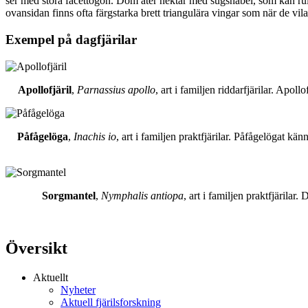
ser med stora facettögon. Dom äter nektar med sugsnabel, som kan rull
ovansidan finns ofta färgstarka brett triangulära vingar som när de vil
Exempel på dagfjärilar
Apollofjäril
,
Parnassius apollo
, art i familjen riddarfjärilar. Apol
Påfågelöga
,
Inachis io
, art i familjen praktfjärilar. Påfågelögat 
Sorgmantel
,
Nymphalis antiopa
, art i familjen praktfjärila
Översikt
Aktuellt
Nyheter
Aktuell fjärilsforskning