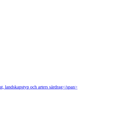
at, landskapstyp och arters särdrag</span>