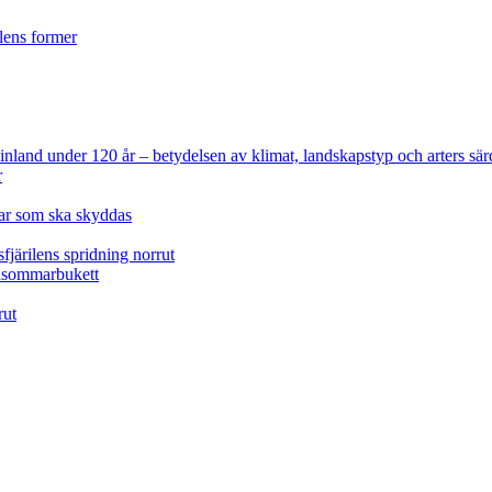
ilens former
 Finland under 120 år
– betydelsen av klimat, landskapstyp och arters sär
r
lar som ska skyddas
fjärilens spridning norrut
idsommarbukett
rut