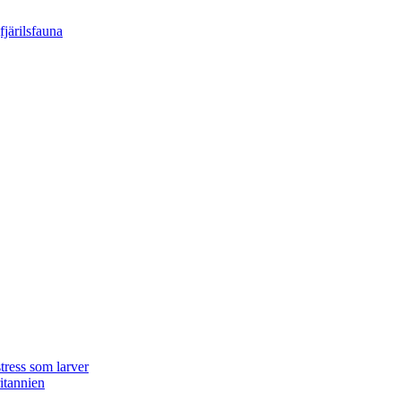
tress som larver
ritannien