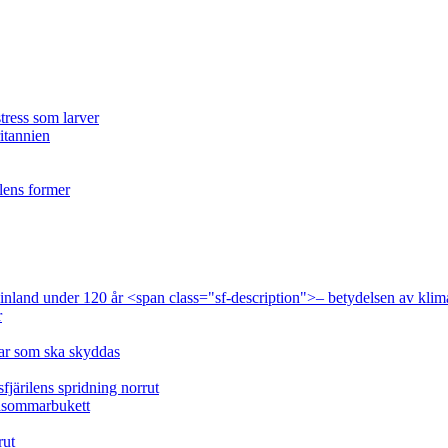
tress som larver
ritannien
ilens former
 Finland under 120 år <span class="sf-description">– betydelsen av klim
r
lar som ska skyddas
fjärilens spridning norrut
idsommarbukett
rut