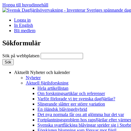
Hoppa till huvudinnehåll
Logga in
In English
Bli medlem
Sökformulär
Sök på webbplatsen
Aktuellt
Nyheter och kalender
Nyheter
Aktuell fjärilsforskning
Hela artikellistan
Om forskningsartiklar och referenser
Varför förlorade vi tre svenska dagfjärilar?
Slingrande slåtter ger större variation
En öländsk blåvingehybrid
Det nya normala får oss att glömma hur det var
Fortplantningsproblem hos rapsfjärilar efter värmes
Svenska svartfläckiga blåvingar sprider sig i Storb
Förskjuten blomning som försvar mot fjäril