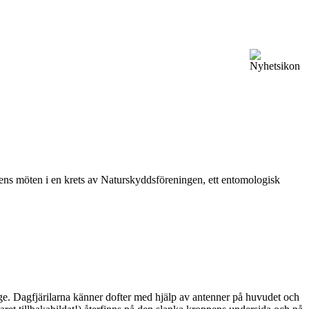
vårens möten i en krets av Naturskyddsföreningen, ett entomologisk
ge. Dagfjärilarna känner dofter med hjälp av antenner på huvudet och