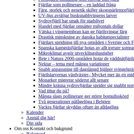
Fjärilar som pollinerare – en laddad fråga
Färg, storlek och genetik skiljer skogspärlemorfjär
UV-ljus avslöjar busksnabbvingens larver
Sydrovfjäril har smak för stadslivet
Handel med fjärilar omsätter miljontals dollar
Vätska i vingmembran kan ge fjärilsvingar färg
Drastisk minskning av danska habitatspecialister
Fjärilars spridning till nya områden i Sverige och
Spanska kamgräsfjärilar hotas av allt torrare somra
Mikroklimat avgör utvecklingshastighet
Bete i Natura 2000-områden hotar de väddnätfjäri
Nektar – tema med många variationer
Snabb anpassning till dagslängd hjälper svingelgräs
Fjärilslarvernas värdväxter– Mycket mer än en m
Monarker migrerar söderut allt senare
Mindre kräsna sydrovfjärilar sprider sig snabbt nor
Vad tittar du på?
Många slags pollinerare ger större bomullsskörd
Två generationer påfågelöga i Belgien
Vackra fjärilar skyddas oftare än alldagliga
Kalender
Anmäl dig här!
Din sida
Om oss
Kontakt och bakgrund
Bakgrund