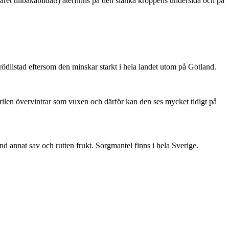
ret tillbakabildat!) återfinns på den slanka kroppens undersida och på
är rödlistad eftersom den minskar starkt i hela landet utom på Gotland.
ärilen övervintrar som vuxen och därför kan den ses mycket tidigt på
nd annat sav och rutten frukt. Sorgmantel finns i hela Sverige.