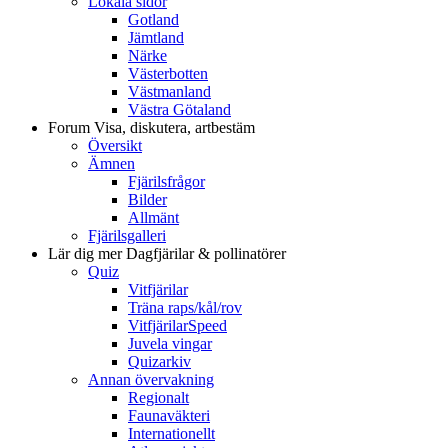
Lokala sidor
Gotland
Jämtland
Närke
Västerbotten
Västmanland
Västra Götaland
Forum
Visa, diskutera, artbestäm
Översikt
Ämnen
Fjärilsfrågor
Bilder
Allmänt
Fjärilsgalleri
Lär dig mer
Dagfjärilar & pollinatörer
Quiz
Vitfjärilar
Träna raps/kål/rov
VitfjärilarSpeed
Juvela vingar
Quizarkiv
Annan övervakning
Regionalt
Faunaväkteri
Internationellt