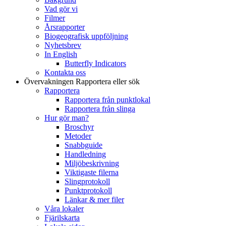
Vad gör vi
Filmer
Årsrapporter
Biogeografisk uppföljning
Nyhetsbrev
In English
Butterfly Indicators
Kontakta oss
Övervakningen
Rapportera eller sök
Rapportera
Rapportera från punktlokal
Rapportera från slinga
Hur gör man?
Broschyr
Metoder
Snabbguide
Handledning
Miljöbeskrivning
Viktigaste filerna
Slingprotokoll
Punktprotokoll
Länkar & mer filer
Våra lokaler
Fjärilskarta