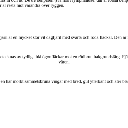
as in och ut. De tre benparen (två hos Nymphalidae, där är första benpa
ar är resta mot varandra över ryggen.
lofjäril är en mycket stor vit dagfjäril med svarta och röda fläckar. Den 
kännetecknas av tydliga blå ögonfläckar mot en rödbrun bakgrundsfärg. Fj
våren.
r. Den har mörkt sammetsbruna vingar med bred, gul ytterkant och äter bla