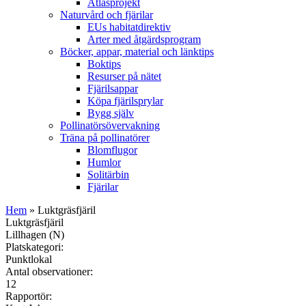
Atlasprojekt
Naturvård och fjärilar
EUs habitatdirektiv
Arter med åtgärdsprogram
Böcker, appar, material och länktips
Boktips
Resurser på nätet
Fjärilsappar
Köpa fjärilsprylar
Bygg själv
Pollinatörsövervakning
Träna på pollinatörer
Blomflugor
Humlor
Solitärbin
Fjärilar
Hem
» Luktgräsfjäril
Luktgräsfjäril
Lillhagen (N)
Platskategori:
Punktlokal
Antal observationer:
12
Rapportör: