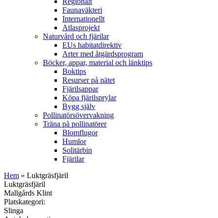
Regionalt
Faunaväkteri
Internationellt
Atlasprojekt
Naturvård och fjärilar
EUs habitatdirektiv
Arter med åtgärdsprogram
Böcker, appar, material och länktips
Boktips
Resurser på nätet
Fjärilsappar
Köpa fjärilsprylar
Bygg själv
Pollinatörsövervakning
Träna på pollinatörer
Blomflugor
Humlor
Solitärbin
Fjärilar
Hem
» Luktgräsfjäril
Luktgräsfjäril
Mallgårds Klint
Platskategori:
Slinga