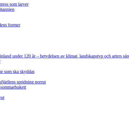
tress som larver
ritannien
ilens former
 Finland under 120 år
– betydelsen av klimat, landskapstyp och arters sär
r
lar som ska skyddas
fjärilens spridning norrut
idsommarbukett
rut