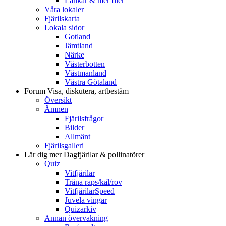
Länkar & mer filer
Våra lokaler
Fjärilskarta
Lokala sidor
Gotland
Jämtland
Närke
Västerbotten
Västmanland
Västra Götaland
Forum
Visa, diskutera, artbestäm
Översikt
Ämnen
Fjärilsfrågor
Bilder
Allmänt
Fjärilsgalleri
Lär dig mer
Dagfjärilar & pollinatörer
Quiz
Vitfjärilar
Träna raps/kål/rov
VitfjärilarSpeed
Juvela vingar
Quizarkiv
Annan övervakning