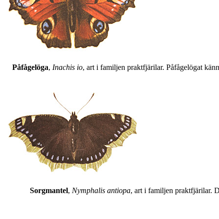
Påfågelöga
,
Inachis io
, art i familjen praktfjärilar. Påfågelögat 
Sorgmantel
,
Nymphalis antiopa
, art i familjen praktfjärila