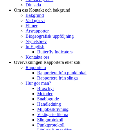
Din sida
Om oss
Kontakt och bakgrund
Bakgrund
Vad gör vi
Filmer
Årsrapporter
Biogeografisk uppföljning
Nyhetsbrev
In English
Butterfly Indicators
Kontakta oss
Övervakningen
Rapportera eller sök
Rapportera
Rapportera från punktlokal
Rapportera från slinga
Hur gör man?
Broschyr
Metoder
Snabbguide
Handledning
Miljöbeskrivning
Viktigaste filerna
Slingprotokoll
Punktprotokoll