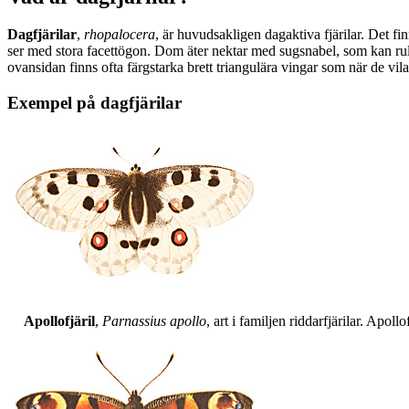
Dagfjärilar
,
rhopalocera
, är huvudsakligen dagaktiva fjärilar. Det fi
ser med stora facettögon. Dom äter nektar med sugsnabel, som kan rull
ovansidan finns ofta färgstarka brett triangulära vingar som när de vil
Exempel på dagfjärilar
Apollofjäril
,
Parnassius apollo
, art i familjen riddarfjärilar. Apol