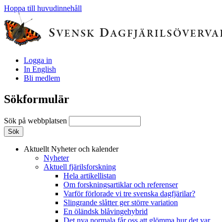
Hoppa till huvudinnehåll
Logga in
In English
Bli medlem
Sökformulär
Sök på webbplatsen
Aktuellt
Nyheter och kalender
Nyheter
Aktuell fjärilsforskning
Hela artikellistan
Om forskningsartiklar och referenser
Varför förlorade vi tre svenska dagfjärilar?
Slingrande slåtter ger större variation
En öländsk blåvingehybrid
Det nya normala får oss att glömma hur det var