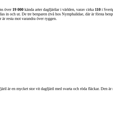
nns över
19 000
kända arter dagfjärilar i världen, varav cirka
110
i Sveri
as in och ut. De tre benparen (två hos Nymphalidae, där är första benpa
ar är resta mot varandra över ryggen.
lofjäril är en mycket stor vit dagfjäril med svarta och röda fläckar. Den 