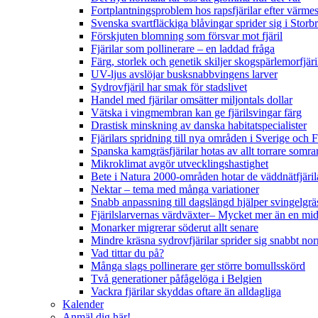
Fortplantningsproblem hos rapsfjärilar efter värmes
Svenska svartfläckiga blåvingar sprider sig i Storb
Förskjuten blomning som försvar mot fjäril
Fjärilar som pollinerare – en laddad fråga
Färg, storlek och genetik skiljer skogspärlemorfjär
UV-ljus avslöjar busksnabbvingens larver
Sydrovfjäril har smak för stadslivet
Handel med fjärilar omsätter miljontals dollar
Vätska i vingmembran kan ge fjärilsvingar färg
Drastisk minskning av danska habitatspecialister
Fjärilars spridning till nya områden i Sverige och
Spanska kamgräsfjärilar hotas av allt torrare somra
Mikroklimat avgör utvecklingshastighet
Bete i Natura 2000-områden hotar de väddnätfjäri
Nektar – tema med många variationer
Snabb anpassning till dagslängd hjälper svingelgräs
Fjärilslarvernas värdväxter– Mycket mer än en m
Monarker migrerar söderut allt senare
Mindre kräsna sydrovfjärilar sprider sig snabbt nor
Vad tittar du på?
Många slags pollinerare ger större bomullsskörd
Två generationer påfågelöga i Belgien
Vackra fjärilar skyddas oftare än alldagliga
Kalender
Anmäl dig här!