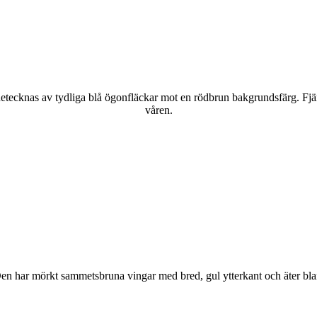
kännetecknas av tydliga blå ögonfläckar mot en rödbrun bakgrundsfärg. Fj
våren.
r. Den har mörkt sammetsbruna vingar med bred, gul ytterkant och äter bla