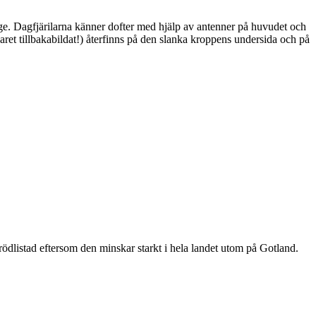
ge. Dagfjärilarna känner dofter med hjälp av antenner på huvudet och
ret tillbakabildat!) återfinns på den slanka kroppens undersida och på
är rödlistad eftersom den minskar starkt i hela landet utom på Gotland.