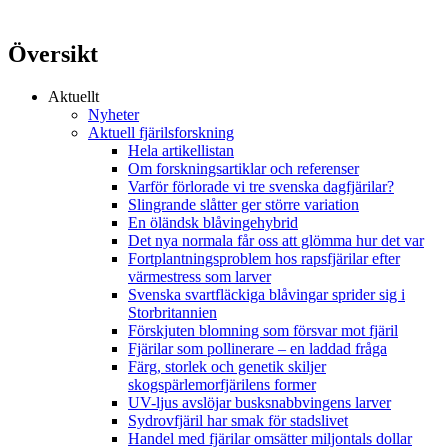
Översikt
Aktuellt
Nyheter
Aktuell fjärilsforskning
Hela artikellistan
Om forskningsartiklar och referenser
Varför förlorade vi tre svenska dagfjärilar?
Slingrande slåtter ger större variation
En öländsk blåvingehybrid
Det nya normala får oss att glömma hur det var
Fortplantningsproblem hos rapsfjärilar efter
värmestress som larver
Svenska svartfläckiga blåvingar sprider sig i
Storbritannien
Förskjuten blomning som försvar mot fjäril
Fjärilar som pollinerare – en laddad fråga
Färg, storlek och genetik skiljer
skogspärlemorfjärilens former
UV-ljus avslöjar busksnabbvingens larver
Sydrovfjäril har smak för stadslivet
Handel med fjärilar omsätter miljontals dollar