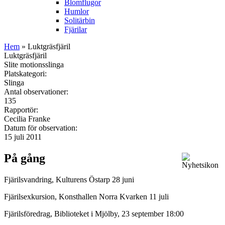
Blomflugor
Humlor
Solitärbin
Fjärilar
Hem
» Luktgräsfjäril
Luktgräsfjäril
Slite motionsslinga
Platskategori:
Slinga
Antal observationer:
135
Rapportör:
Cecilia Franke
Datum för observation:
15 juli 2011
På gång
Fjärilsvandring, Kulturens Östarp 28 juni
Fjärilsexkursion, Konsthallen Norra Kvarken 11 juli
Fjärilsföredrag, Biblioteket i Mjölby, 23 september 18:00