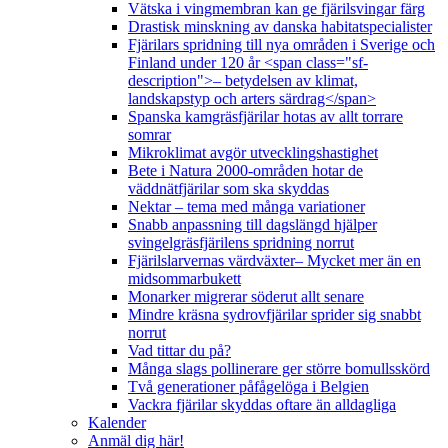
Vätska i vingmembran kan ge fjärilsvingar färg
Drastisk minskning av danska habitatspecialister
Fjärilars spridning till nya områden i Sverige och
Finland under 120 år <span class="sf-
description">– betydelsen av klimat,
landskapstyp och arters särdrag</span>
Spanska kamgräsfjärilar hotas av allt torrare
somrar
Mikroklimat avgör utvecklingshastighet
Bete i Natura 2000-områden hotar de
väddnätfjärilar som ska skyddas
Nektar – tema med många variationer
Snabb anpassning till dagslängd hjälper
svingelgräsfjärilens spridning norrut
Fjärilslarvernas värdväxter– Mycket mer än en
midsommarbukett
Monarker migrerar söderut allt senare
Mindre kräsna sydrovfjärilar sprider sig snabbt
norrut
Vad tittar du på?
Många slags pollinerare ger större bomullsskörd
Två generationer påfågelöga i Belgien
Vackra fjärilar skyddas oftare än alldagliga
Kalender
Anmäl dig här!