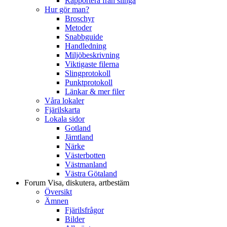
Rapportera från slinga
Hur gör man?
Broschyr
Metoder
Snabbguide
Handledning
Miljöbeskrivning
Viktigaste filerna
Slingprotokoll
Punktprotokoll
Länkar & mer filer
Våra lokaler
Fjärilskarta
Lokala sidor
Gotland
Jämtland
Närke
Västerbotten
Västmanland
Västra Götaland
Forum
Visa, diskutera, artbestäm
Översikt
Ämnen
Fjärilsfrågor
Bilder