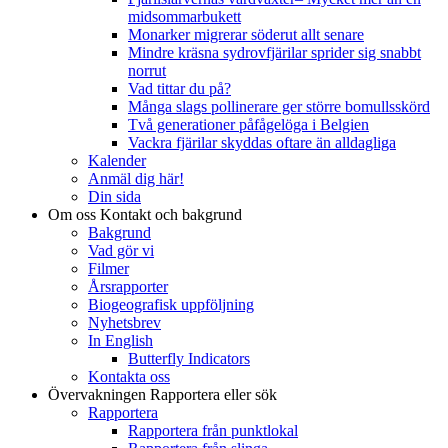
midsommarbukett
Monarker migrerar söderut allt senare
Mindre kräsna sydrovfjärilar sprider sig snabbt
norrut
Vad tittar du på?
Många slags pollinerare ger större bomullsskörd
Två generationer påfågelöga i Belgien
Vackra fjärilar skyddas oftare än alldagliga
Kalender
Anmäl dig här!
Din sida
Om oss
Kontakt och bakgrund
Bakgrund
Vad gör vi
Filmer
Årsrapporter
Biogeografisk uppföljning
Nyhetsbrev
In English
Butterfly Indicators
Kontakta oss
Övervakningen
Rapportera eller sök
Rapportera
Rapportera från punktlokal