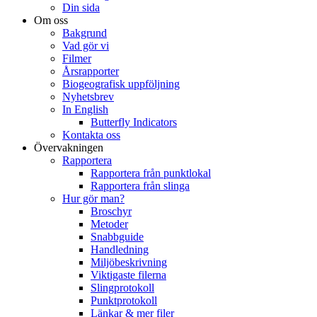
Din sida
Om oss
Bakgrund
Vad gör vi
Filmer
Årsrapporter
Biogeografisk uppföljning
Nyhetsbrev
In English
Butterfly Indicators
Kontakta oss
Övervakningen
Rapportera
Rapportera från punktlokal
Rapportera från slinga
Hur gör man?
Broschyr
Metoder
Snabbguide
Handledning
Miljöbeskrivning
Viktigaste filerna
Slingprotokoll
Punktprotokoll
Länkar & mer filer