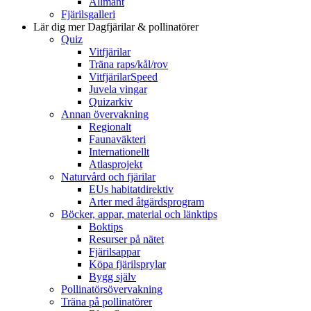
Allmänt
Fjärilsgalleri
Lär dig mer
Dagfjärilar & pollinatörer
Quiz
Vitfjärilar
Träna raps/kål/rov
VitfjärilarSpeed
Juvela vingar
Quizarkiv
Annan övervakning
Regionalt
Faunaväkteri
Internationellt
Atlasprojekt
Naturvård och fjärilar
EUs habitatdirektiv
Arter med åtgärdsprogram
Böcker, appar, material och länktips
Boktips
Resurser på nätet
Fjärilsappar
Köpa fjärilsprylar
Bygg själv
Pollinatörsövervakning
Träna på pollinatörer