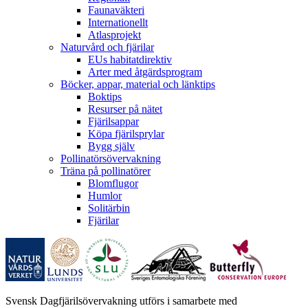
Faunaväkteri
Internationellt
Atlasprojekt
Naturvård och fjärilar
EUs habitatdirektiv
Arter med åtgärdsprogram
Böcker, appar, material och länktips
Boktips
Resurser på nätet
Fjärilsappar
Köpa fjärilsprylar
Bygg själv
Pollinatörsövervakning
Träna på pollinatörer
Blomflugor
Humlor
Solitärbin
Fjärilar
Svensk Dagfjärilsövervakning utförs i samarbete med