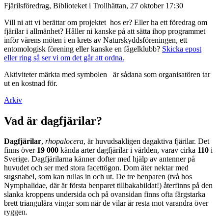
Fjärilsföredrag, Biblioteket i Trollhättan, 27 oktober 17:30
Vill ni att vi berättar om projektet hos er? Eller ha ett föredrag om
fjärilar i allmänhet? Håller ni kanske på att sätta ihop programmet
inför vårens möten i en krets av Naturskyddsföreningen, ett
entomologisk förening eller kanske en fågelklubb?
Skicka epost
eller ring så ser vi om det går att ordna.
Aktiviteter märkta med symbolen
är sådana som organisatören tar
ut en kostnad för.
Arkiv
Vad är dagfjärilar?
Dagfjärilar
,
rhopalocera
, är huvudsakligen dagaktiva fjärilar. Det
finns över
19 000
kända arter dagfjärilar i världen, varav cirka
110
i
Sverige. Dagfjärilarna känner dofter med hjälp av antenner på
huvudet och ser med stora facettögon. Dom äter nektar med
sugsnabel, som kan rullas in och ut. De tre benparen (två hos
Nymphalidae, där är första benparet tillbakabildat!) återfinns på den
slanka kroppens undersida och på ovansidan finns ofta färgstarka
brett triangulära vingar som när de vilar är resta mot varandra över
ryggen.