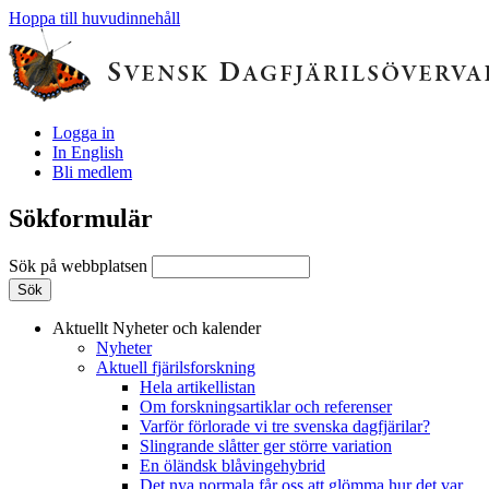
Hoppa till huvudinnehåll
Logga in
In English
Bli medlem
Sökformulär
Sök på webbplatsen
Aktuellt
Nyheter och kalender
Nyheter
Aktuell fjärilsforskning
Hela artikellistan
Om forskningsartiklar och referenser
Varför förlorade vi tre svenska dagfjärilar?
Slingrande slåtter ger större variation
En öländsk blåvingehybrid
Det nya normala får oss att glömma hur det var