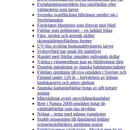
Fortplantningsproblem hos rapsfjärilar efter
värmestress som larver
Svenska svartfläckiga blåvingar sprider sig i
Storbritannien
Förskjuten blomning som försvar mot fjäril
Fjärilar som pollinerare – en laddad fråga
Färg, storlek och genetik skiljer
skogspärlemorfjärilens former
UV-ljus avslöjar busksnabbvingens larver
Sydrovfjäril har smak för stadslivet
Handel med fjärilar omsätter miljontals dollar
Vätska i vingmembran kan ge fjärilsvingar färg
Drastisk minskning av danska habitatspecialister
Fjärilars spridning till nya områden i Sverige och
Finland under 120 år
– betydelsen av klimat,
landskapstyp och arters särdrag
Spanska kamgräsfjärilar hotas av allt torrare
somrar
Mikroklimat avgör utvecklingshastighet
Bete i Natura 2000-områden hotar de
väddnätfjärilar som ska skyddas
Nektar – tema med många variationer
Snabb anpassning till dagslängd hjälper
svingelgräsfjärilens spridning norrut
Fjärilslarvernas värdväxter– Mycket mer än en