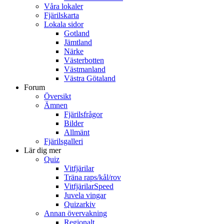
Våra lokaler
Fjärilskarta
Lokala sidor
Gotland
Jämtland
Närke
Västerbotten
Västmanland
Västra Götaland
Forum
Översikt
Ämnen
Fjärilsfrågor
Bilder
Allmänt
Fjärilsgalleri
Lär dig mer
Quiz
Vitfjärilar
Träna raps/kål/rov
VitfjärilarSpeed
Juvela vingar
Quizarkiv
Annan övervakning
Regionalt