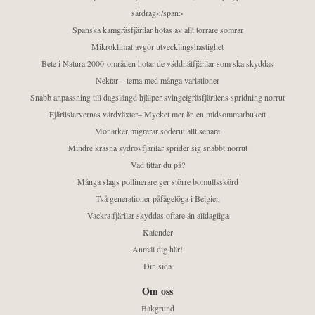
särdrag</span>
Spanska kamgräsfjärilar hotas av allt torrare somrar
Mikroklimat avgör utvecklingshastighet
Bete i Natura 2000-områden hotar de väddnätfjärilar som ska skyddas
Nektar – tema med många variationer
Snabb anpassning till dagslängd hjälper svingelgräsfjärilens spridning norrut
Fjärilslarvernas värdväxter– Mycket mer än en midsommarbukett
Monarker migrerar söderut allt senare
Mindre kräsna sydrovfjärilar sprider sig snabbt norrut
Vad tittar du på?
Många slags pollinerare ger större bomullsskörd
Två generationer påfågelöga i Belgien
Vackra fjärilar skyddas oftare än alldagliga
Kalender
Anmäl dig här!
Din sida
Om oss
Bakgrund