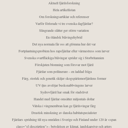
Aktuell fjärilsforskning
Hela artikellistan
Om forskningsartiklar och referenser
Varför förlorade vi tre svenska dagfjärilar?
Slingrande slåtter ger större variation
En öländsk blåvingehybrid
Det nya normala får oss att glömma hur det var
Fortplantningsproblem hos rapsfjärilar efter värmestress som larver
Svenska svartfläckiga blåvingar sprider sig i Storbritannien
Förskjuten blomning som försvar mot fjäril
Fjärilar som pollinerare – en laddad fråga
Färg, storlek och genetik skiljer skogspärlemorfjärilens former
UV-ljus avslöjar busksnabbvingens larver
Sydrovfjäril har smak för stadslivet
Handel med fjärilar omsätter miljontals dollar
Vätska i vingmembran kan ge fjärilsvingar färg
Drastisk minskning av danska habitatspecialister
Fjärilars spridning till nya områden i Sverige och Finland under 120 år <span
class="sf-description">– betydelsen av klimat, landskapstyp och arters