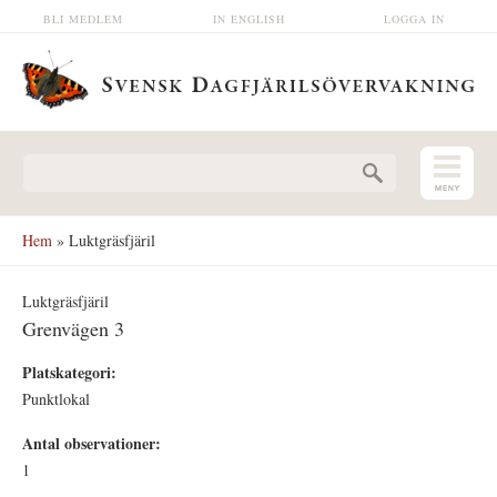
Hoppa till huvudinnehåll
BLI MEDLEM
IN ENGLISH
LOGGA IN
Sökformulär
Hem
» Luktgräsfjäril
Luktgräsfjäril
Grenvägen 3
Platskategori:
Punktlokal
Antal observationer:
1