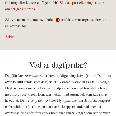
förening eller kanske en fågelklubb?
Skicka epost eller ring så ser vi
om det går att ordna.
Aktiviteter märkta med symbolen
är sådana som organisatören tar ut
en kostnad för.
Arkiv
Vad är dagfjärilar?
Dagfjärilar
,
rhopalocera
, är huvudsakligen dagaktiva fjärilar. Det finns
19 000
110
över
kända arter dagfjärilar i världen, varav cirka
i Sverige.
Dagfjärilarna känner dofter med hjälp av antenner på huvudet och ser
med stora facettögon. Dom äter nektar med sugsnabel, som kan rullas
in och ut. De tre benparen (två hos Nymphalidae, där är första benparet
tillbakabildat!) återfinns på den slanka kroppens undersida och på
ovansidan finns ofta färgstarka brett triangulära vingar som när de vilar