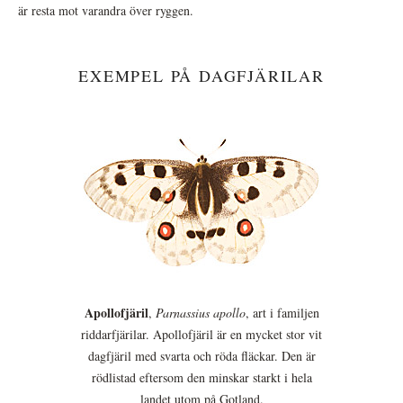
är resta mot varandra över ryggen.
EXEMPEL PÅ DAGFJÄRILAR
Apollofjäril
,
Parnassius apollo
, art i familjen
riddarfjärilar. Apollofjäril är en mycket stor vit
dagfjäril med svarta och röda fläckar. Den är
rödlistad eftersom den minskar starkt i hela
landet utom på Gotland.