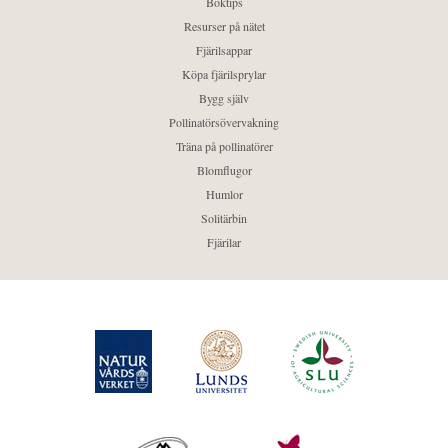
Boktips
Resurser på nätet
Fjärilsappar
Köpa fjärilsprylar
Bygg själv
Pollinatörsövervakning
Träna på pollinatörer
Blomflugor
Humlor
Solitärbin
Fjärilar