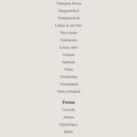
Viktigaste filerna
Slingprotokoll
Punktprotokoll
Länkar & mer filer
Våra lokaler
Fjärilskarta
Lokala sidor
Gotland
Jämtland
Närke
Västerbotten
Västmanland
Västra Götaland
Forum
Översikt
Ämnen
Fjärilsfrågor
Bilder