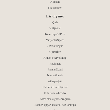
Allmänt
Fjärilsgalleri
Lär dig mer
Quiz
Vitfjärilar
Träna raps/kål/rov
VitfjärilarSpeed
Juvela vingar
Quizarkiv
Annan övervakning
Regionalt
Faunaväkteri
Internationellt
Atlasprojekt
Naturvård och fjärilar
EUs habitatdirektiv
Arter med åtgärdsprogram
Böcker, appar, material och länktips