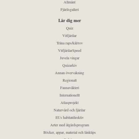
Allmänt
Fjärilsgalleri
Lär dig mer
Quiz
Vitfjärilar
Träna raps/kål/rov
VitfjärilarSpeed
Juvela vingar
Quizarkiv
Annan övervakning
Regionalt
Faunaväkteri
Internationellt
Atlasprojekt
Naturvård och fjärilar
EUs habitatdirektiv
Arter med åtgärdsprogram
Böcker, appar, material och länktips