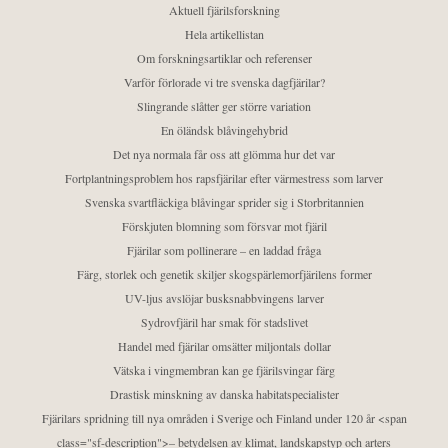
Aktuell fjärilsforskning
Hela artikellistan
Om forskningsartiklar och referenser
Varför förlorade vi tre svenska dagfjärilar?
Slingrande slåtter ger större variation
En öländsk blåvingehybrid
Det nya normala får oss att glömma hur det var
Fortplantningsproblem hos rapsfjärilar efter värmestress som larver
Svenska svartfläckiga blåvingar sprider sig i Storbritannien
Förskjuten blomning som försvar mot fjäril
Fjärilar som pollinerare – en laddad fråga
Färg, storlek och genetik skiljer skogspärlemorfjärilens former
UV-ljus avslöjar busksnabbvingens larver
Sydrovfjäril har smak för stadslivet
Handel med fjärilar omsätter miljontals dollar
Vätska i vingmembran kan ge fjärilsvingar färg
Drastisk minskning av danska habitatspecialister
Fjärilars spridning till nya områden i Sverige och Finland under 120 år <span
class="sf-description">– betydelsen av klimat, landskapstyp och arters