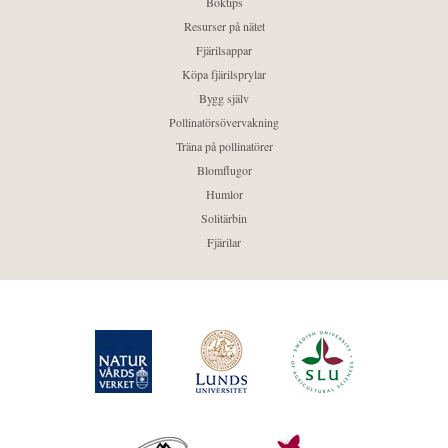
Boktips
Resurser på nätet
Fjärilsappar
Köpa fjärilsprylar
Bygg själv
Pollinatörsövervakning
Träna på pollinatörer
Blomflugor
Humlor
Solitärbin
Fjärilar