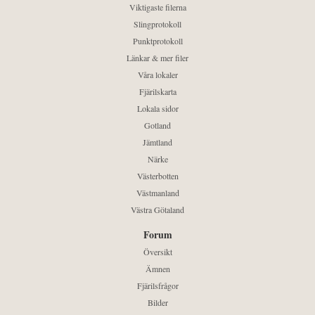
Viktigaste filerna
Slingprotokoll
Punktprotokoll
Länkar & mer filer
Våra lokaler
Fjärilskarta
Lokala sidor
Gotland
Jämtland
Närke
Västerbotten
Västmanland
Västra Götaland
Forum
Översikt
Ämnen
Fjärilsfrågor
Bilder