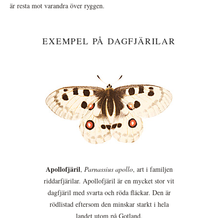
är resta mot varandra över ryggen.
EXEMPEL PÅ DAGFJÄRILAR
Apollofjäril
,
Parnassius apollo
, art i familjen
riddarfjärilar. Apollofjäril är en mycket stor vit
dagfjäril med svarta och röda fläckar. Den är
rödlistad eftersom den minskar starkt i hela
landet utom på Gotland.