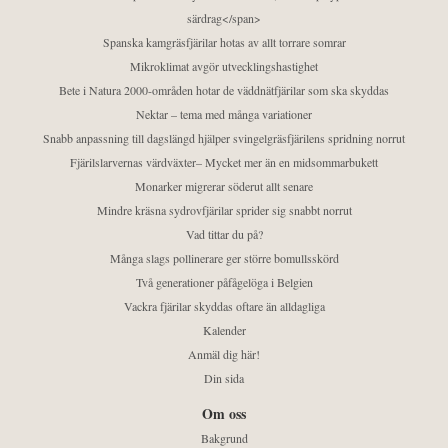
särdrag</span>
Spanska kamgräsfjärilar hotas av allt torrare somrar
Mikroklimat avgör utvecklingshastighet
Bete i Natura 2000-områden hotar de väddnätfjärilar som ska skyddas
Nektar – tema med många variationer
Snabb anpassning till dagslängd hjälper svingelgräsfjärilens spridning norrut
Fjärilslarvernas värdväxter– Mycket mer än en midsommarbukett
Monarker migrerar söderut allt senare
Mindre kräsna sydrovfjärilar sprider sig snabbt norrut
Vad tittar du på?
Många slags pollinerare ger större bomullsskörd
Två generationer påfågelöga i Belgien
Vackra fjärilar skyddas oftare än alldagliga
Kalender
Anmäl dig här!
Din sida
Om oss
Bakgrund