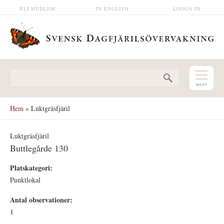
Hoppa till huvudinnehåll
BLI MEDLEM
IN ENGLISH
LOGGA IN
Sökformulär
Hem
» Luktgräsfjäril
Luktgräsfjäril
Buttlegårde 130
Platskategori:
Punktlokal
Antal observationer:
1