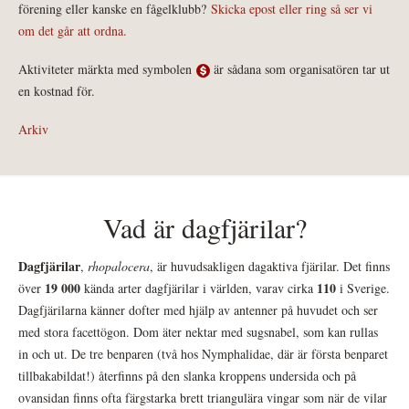
förening eller kanske en fågelklubb?
Skicka epost eller ring så ser vi
om det går att ordna.
Aktiviteter märkta med symbolen
är sådana som organisatören tar ut
en kostnad för.
Arkiv
Vad är dagfjärilar?
Dagfjärilar
,
rhopalocera
, är huvudsakligen dagaktiva fjärilar. Det finns
19 000
110
över
kända arter dagfjärilar i världen, varav cirka
i Sverige.
Dagfjärilarna känner dofter med hjälp av antenner på huvudet och ser
med stora facettögon. Dom äter nektar med sugsnabel, som kan rullas
in och ut. De tre benparen (två hos Nymphalidae, där är första benparet
tillbakabildat!) återfinns på den slanka kroppens undersida och på
ovansidan finns ofta färgstarka brett triangulära vingar som när de vilar