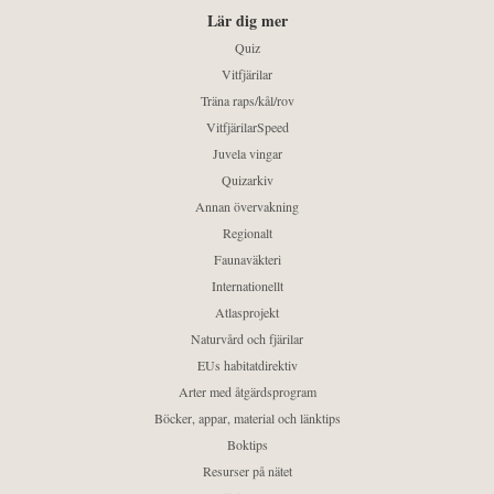
Lär dig mer
Quiz
Vitfjärilar
Träna raps/kål/rov
VitfjärilarSpeed
Juvela vingar
Quizarkiv
Annan övervakning
Regionalt
Faunaväkteri
Internationellt
Atlasprojekt
Naturvård och fjärilar
EUs habitatdirektiv
Arter med åtgärdsprogram
Böcker, appar, material och länktips
Boktips
Resurser på nätet