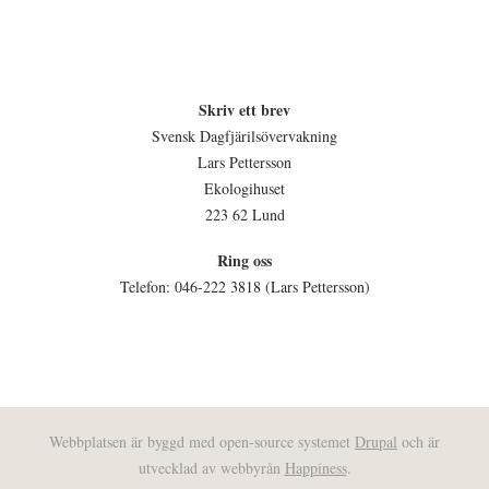
Skriv ett brev
Svensk Dagfjärilsövervakning
Lars Pettersson
Ekologihuset
223 62 Lund
Ring oss
Telefon: 046-222 3818 (Lars Pettersson)
Webbplatsen är byggd med open-source systemet
Drupal
och är
utvecklad av webbyrån
Happiness
.