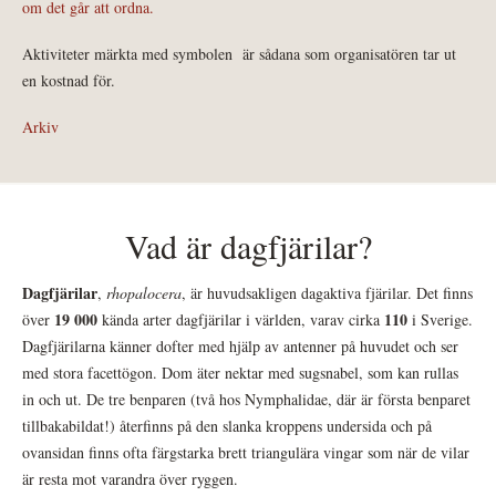
om det går att ordna.
Aktiviteter märkta med symbolen
är sådana som organisatören tar ut
en kostnad för.
Arkiv
Vad är dagfjärilar?
Dagfjärilar
,
rhopalocera
, är huvudsakligen dagaktiva fjärilar. Det finns
19 000
110
över
kända arter dagfjärilar i världen, varav cirka
i Sverige.
Dagfjärilarna känner dofter med hjälp av antenner på huvudet och ser
med stora facettögon. Dom äter nektar med sugsnabel, som kan rullas
in och ut. De tre benparen (två hos Nymphalidae, där är första benparet
tillbakabildat!) återfinns på den slanka kroppens undersida och på
ovansidan finns ofta färgstarka brett triangulära vingar som när de vilar
är resta mot varandra över ryggen.