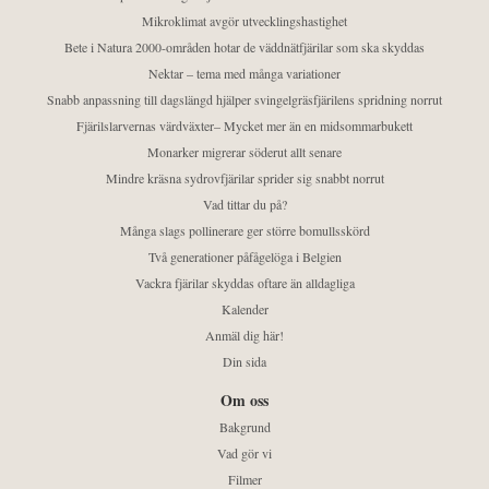
Mikroklimat avgör utvecklingshastighet
Bete i Natura 2000-områden hotar de väddnätfjärilar som ska skyddas
Nektar – tema med många variationer
Snabb anpassning till dagslängd hjälper svingelgräsfjärilens spridning norrut
Fjärilslarvernas värdväxter– Mycket mer än en midsommarbukett
Monarker migrerar söderut allt senare
Mindre kräsna sydrovfjärilar sprider sig snabbt norrut
Vad tittar du på?
Många slags pollinerare ger större bomullsskörd
Två generationer påfågelöga i Belgien
Vackra fjärilar skyddas oftare än alldagliga
Kalender
Anmäl dig här!
Din sida
Om oss
Bakgrund
Vad gör vi
Filmer