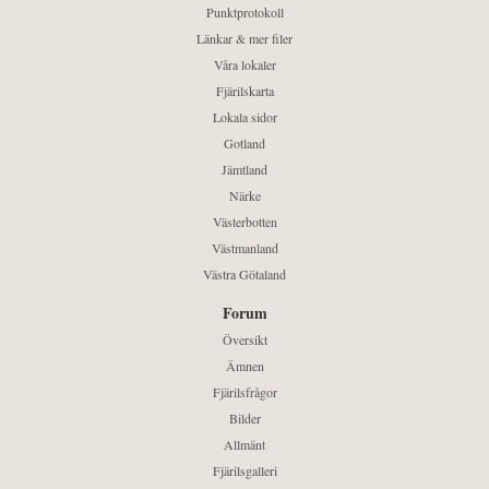
Punktprotokoll
Länkar & mer filer
Våra lokaler
Fjärilskarta
Lokala sidor
Gotland
Jämtland
Närke
Västerbotten
Västmanland
Västra Götaland
Forum
Översikt
Ämnen
Fjärilsfrågor
Bilder
Allmänt
Fjärilsgalleri