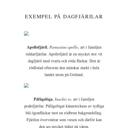
EXEMPEL PÅ DAGFJÄRILAR
Apollofjäril
,
Parnassius apollo
, art i familjen
riddarfjärilar. Apollofjäril är en mycket stor vit
dagfjäril med svarta och röda fläckar. Den är
rödlistad eftersom den minskar starkt i hela
landet utom på Gotland.
Påfågelöga
,
Inachis io
, art i familjen
praktfjärilar. Påfågelögat kännetecknas av tydliga
blå ögonfläckar mot en rödbrun bakgrundsfärg.
Fjärilen övervintrar som vuxen och därför kan
den ses mycket tidigt på våren.