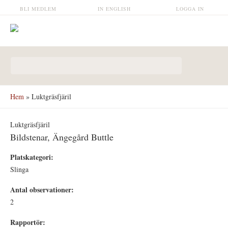
Hoppa till huvudinnehåll
BLI MEDLEM
IN ENGLISH
LOGGA IN
Sökformulär
Hem
» Luktgräsfjäril
Luktgräsfjäril
Bildstenar, Ängegård Buttle
Platskategori:
Slinga
Antal observationer:
2
Rapportör: