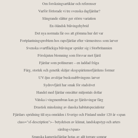
Om forskningsartiklar och referenser
Varför förlorade vi tre svenska dagfjärilar?
Slingrande slåtter ger större variation
En öländsk blåvingehybrid
Det nya normala får oss att glömma hur det var
Fortplantningsproblem hos rapsfjärilar efter värmestress som larver
Svenska svartfläckiga blåvingar sprider sig i Storbritannien
Förskjuten blomning som försvar mot fjäril
Fjärilar som pollinerare – en laddad fråga
Färg, storlek och genetik skiljer skogspärlemorfjärilens former
UV-ljus avslöjar busksnabbvingens larver
Sydrovfjäril har smak för stadslivet
Handel med fjärilar omsätter miljontals dollar
Vätska i vingmembran kan ge fjärilsvingar färg
Drastisk minskning av danska habitatspecialister
Fjärilars spridning till nya områden i Sverige och Finland under 120 år <span
class="sf-description">– betydelsen av klimat, landskapstyp och arters
särdrag</span>
Spanska kamgräsfjärilar hotas av allt torrare somrar