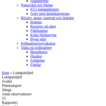
Atlasprojekt
Naturvård och fjärilar
EUs habitatdirektiv
Arter med åtgärdsprogram
Böcker, appar, material och länktips
Boktips
Resurser på nätet
Fjärilsappar
Köpa fjärilsprylar
Bygg själv
Pollinatörsövervakning
Träna på pollinatörer
Blomflugor
Humlor
Solitärbin
Fjärilar
Hem
» Luktgräsfjäril
Luktgräsfjäril
Svallet
Platskategori:
Slinga
Antal observationer:
55
Rapportör: