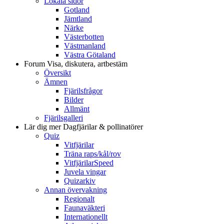
Lokala sidor
Gotland
Jämtland
Närke
Västerbotten
Västmanland
Västra Götaland
Forum
Visa, diskutera, artbestäm
Översikt
Ämnen
Fjärilsfrågor
Bilder
Allmänt
Fjärilsgalleri
Lär dig mer
Dagfjärilar & pollinatörer
Quiz
Vitfjärilar
Träna raps/kål/rov
VitfjärilarSpeed
Juvela vingar
Quizarkiv
Annan övervakning
Regionalt
Faunaväkteri
Internationellt