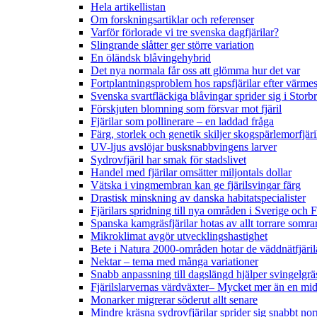
Hela artikellistan
Om forskningsartiklar och referenser
Varför förlorade vi tre svenska dagfjärilar?
Slingrande slåtter ger större variation
En öländsk blåvingehybrid
Det nya normala får oss att glömma hur det var
Fortplantningsproblem hos rapsfjärilar efter värmes
Svenska svartfläckiga blåvingar sprider sig i Storb
Förskjuten blomning som försvar mot fjäril
Fjärilar som pollinerare – en laddad fråga
Färg, storlek och genetik skiljer skogspärlemorfjär
UV-ljus avslöjar busksnabbvingens larver
Sydrovfjäril har smak för stadslivet
Handel med fjärilar omsätter miljontals dollar
Vätska i vingmembran kan ge fjärilsvingar färg
Drastisk minskning av danska habitatspecialister
Fjärilars spridning till nya områden i Sverige och
Spanska kamgräsfjärilar hotas av allt torrare somra
Mikroklimat avgör utvecklingshastighet
Bete i Natura 2000-områden hotar de väddnätfjäri
Nektar – tema med många variationer
Snabb anpassning till dagslängd hjälper svingelgräs
Fjärilslarvernas värdväxter– Mycket mer än en m
Monarker migrerar söderut allt senare
Mindre kräsna sydrovfjärilar sprider sig snabbt nor