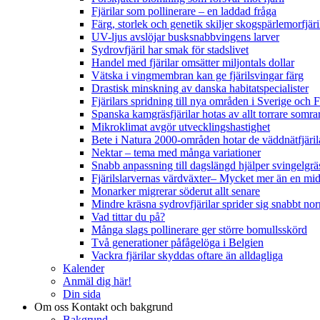
Fjärilar som pollinerare – en laddad fråga
Färg, storlek och genetik skiljer skogspärlemorfjär
UV-ljus avslöjar busksnabbvingens larver
Sydrovfjäril har smak för stadslivet
Handel med fjärilar omsätter miljontals dollar
Vätska i vingmembran kan ge fjärilsvingar färg
Drastisk minskning av danska habitatspecialister
Fjärilars spridning till nya områden i Sverige och
Spanska kamgräsfjärilar hotas av allt torrare somra
Mikroklimat avgör utvecklingshastighet
Bete i Natura 2000-områden hotar de väddnätfjäri
Nektar – tema med många variationer
Snabb anpassning till dagslängd hjälper svingelgräs
Fjärilslarvernas värdväxter– Mycket mer än en m
Monarker migrerar söderut allt senare
Mindre kräsna sydrovfjärilar sprider sig snabbt nor
Vad tittar du på?
Många slags pollinerare ger större bomullsskörd
Två generationer påfågelöga i Belgien
Vackra fjärilar skyddas oftare än alldagliga
Kalender
Anmäl dig här!
Din sida
Om oss
Kontakt och bakgrund
Bakgrund