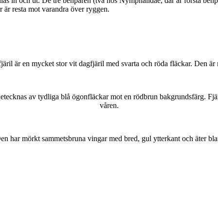
as in och ut. De tre benparen (två hos Nymphalidae, där är första benpa
ar är resta mot varandra över ryggen.
lofjäril är en mycket stor vit dagfjäril med svarta och röda fläckar. Den 
kännetecknas av tydliga blå ögonfläckar mot en rödbrun bakgrundsfärg. Fj
våren.
r. Den har mörkt sammetsbruna vingar med bred, gul ytterkant och äter bla