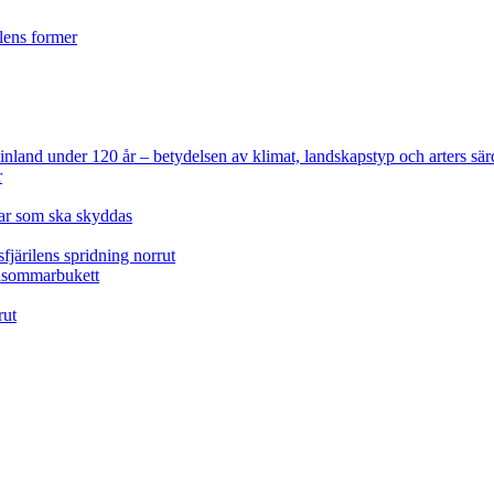
ilens former
 Finland under 120 år
– betydelsen av klimat, landskapstyp och arters sär
r
lar som ska skyddas
fjärilens spridning norrut
idsommarbukett
rut