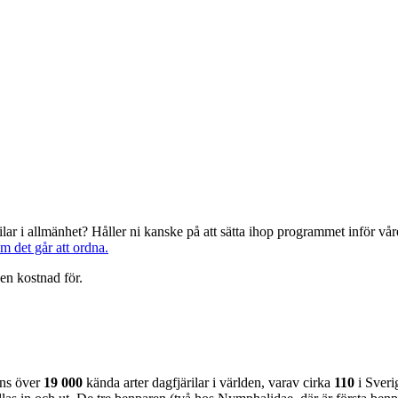
järilar i allmänhet? Håller ni kanske på att sätta ihop programmet inför 
om det går att ordna.
en kostnad för.
nns över
19 000
kända arter dagfjärilar i världen, varav cirka
110
i Sveri