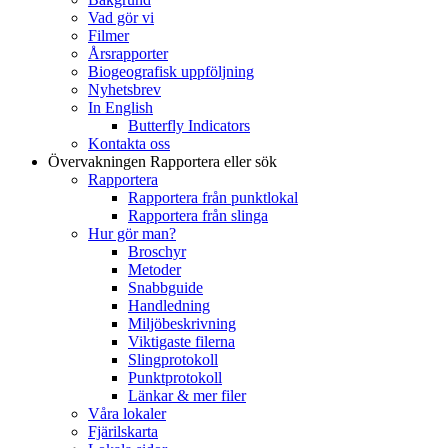
Vad gör vi
Filmer
Årsrapporter
Biogeografisk uppföljning
Nyhetsbrev
In English
Butterfly Indicators
Kontakta oss
Övervakningen
Rapportera eller sök
Rapportera
Rapportera från punktlokal
Rapportera från slinga
Hur gör man?
Broschyr
Metoder
Snabbguide
Handledning
Miljöbeskrivning
Viktigaste filerna
Slingprotokoll
Punktprotokoll
Länkar & mer filer
Våra lokaler
Fjärilskarta