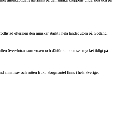
ret tillbakabildat!) återfinns på den slanka kroppens undersida och på
är rödlistad eftersom den minskar starkt i hela landet utom på Gotland.
ärilen övervintrar som vuxen och därför kan den ses mycket tidigt på
nd annat sav och rutten frukt. Sorgmantel finns i hela Sverige.