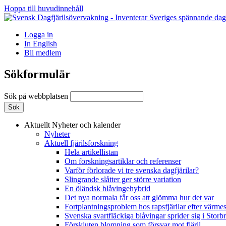
Hoppa till huvudinnehåll
Logga in
In English
Bli medlem
Sökformulär
Sök på webbplatsen
Aktuellt
Nyheter och kalender
Nyheter
Aktuell fjärilsforskning
Hela artikellistan
Om forskningsartiklar och referenser
Varför förlorade vi tre svenska dagfjärilar?
Slingrande slåtter ger större variation
En öländsk blåvingehybrid
Det nya normala får oss att glömma hur det var
Fortplantningsproblem hos rapsfjärilar efter värmes
Svenska svartfläckiga blåvingar sprider sig i Storb
Förskjuten blomning som försvar mot fjäril