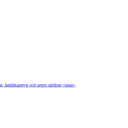
at, landskapstyp och arters särdrag</span>