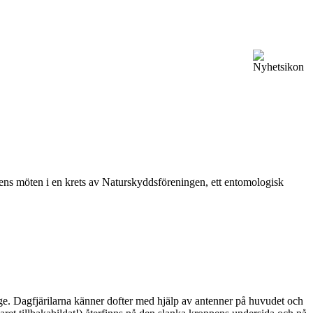
vårens möten i en krets av Naturskyddsföreningen, ett entomologisk
ge. Dagfjärilarna känner dofter med hjälp av antenner på huvudet och