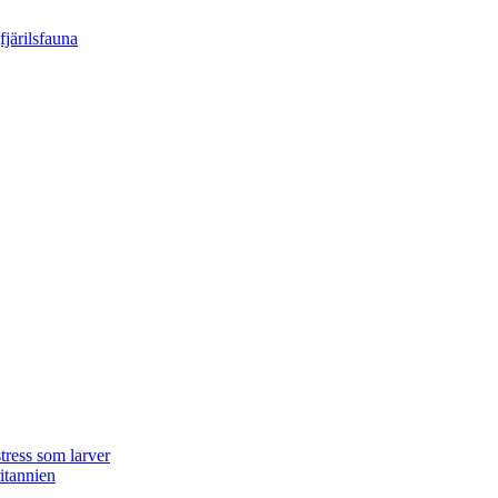
tress som larver
ritannien