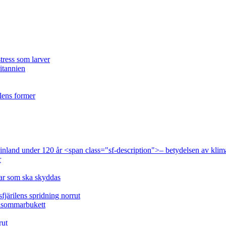
tress som larver
ritannien
ilens former
 Finland under 120 år <span class="sf-description">– betydelsen av klim
r
lar som ska skyddas
fjärilens spridning norrut
idsommarbukett
rut