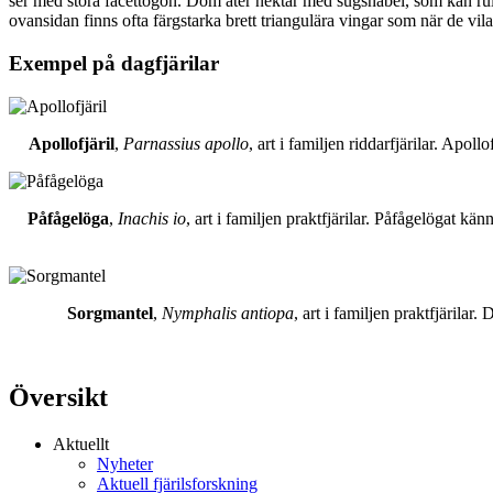
ser med stora facettögon. Dom äter nektar med sugsnabel, som kan rull
ovansidan finns ofta färgstarka brett triangulära vingar som när de vil
Exempel på dagfjärilar
Apollofjäril
,
Parnassius apollo
, art i familjen riddarfjärilar. Apol
Påfågelöga
,
Inachis io
, art i familjen praktfjärilar. Påfågelögat 
Sorgmantel
,
Nymphalis antiopa
, art i familjen praktfjärila
Översikt
Aktuellt
Nyheter
Aktuell fjärilsforskning