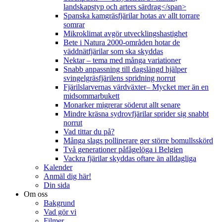
landskapstyp och arters särdrag</span>
Spanska kamgräsfjärilar hotas av allt torrare
somrar
Mikroklimat avgör utvecklingshastighet
Bete i Natura 2000-områden hotar de
väddnätfjärilar som ska skyddas
Nektar – tema med många variationer
Snabb anpassning till dagslängd hjälper
svingelgräsfjärilens spridning norrut
Fjärilslarvernas värdväxter– Mycket mer än en
midsommarbukett
Monarker migrerar söderut allt senare
Mindre kräsna sydrovfjärilar sprider sig snabbt
norrut
Vad tittar du på?
Många slags pollinerare ger större bomullsskörd
Två generationer påfågelöga i Belgien
Vackra fjärilar skyddas oftare än alldagliga
Kalender
Anmäl dig här!
Din sida
Om oss
Bakgrund
Vad gör vi
Filmer