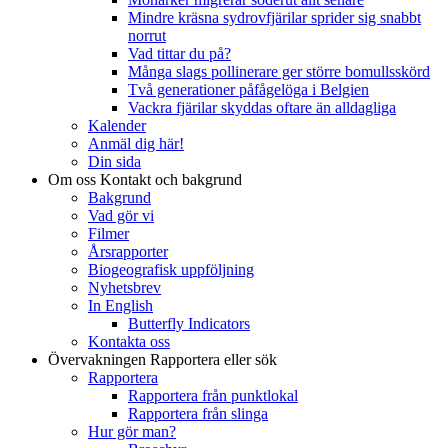
Mindre kräsna sydrovfjärilar sprider sig snabbt
norrut
Vad tittar du på?
Många slags pollinerare ger större bomullsskörd
Två generationer påfågelöga i Belgien
Vackra fjärilar skyddas oftare än alldagliga
Kalender
Anmäl dig här!
Din sida
Om oss
Kontakt och bakgrund
Bakgrund
Vad gör vi
Filmer
Årsrapporter
Biogeografisk uppföljning
Nyhetsbrev
In English
Butterfly Indicators
Kontakta oss
Övervakningen
Rapportera eller sök
Rapportera
Rapportera från punktlokal
Rapportera från slinga
Hur gör man?