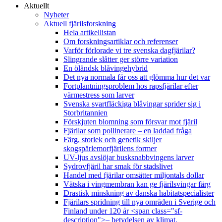
Aktuellt
Nyheter
Aktuell fjärilsforskning
Hela artikellistan
Om forskningsartiklar och referenser
Varför förlorade vi tre svenska dagfjärilar?
Slingrande slåtter ger större variation
En öländsk blåvingehybrid
Det nya normala får oss att glömma hur det var
Fortplantningsproblem hos rapsfjärilar efter
värmestress som larver
Svenska svartfläckiga blåvingar sprider sig i
Storbritannien
Förskjuten blomning som försvar mot fjäril
Fjärilar som pollinerare – en laddad fråga
Färg, storlek och genetik skiljer
skogspärlemorfjärilens former
UV-ljus avslöjar busksnabbvingens larver
Sydrovfjäril har smak för stadslivet
Handel med fjärilar omsätter miljontals dollar
Vätska i vingmembran kan ge fjärilsvingar färg
Drastisk minskning av danska habitatspecialister
Fjärilars spridning till nya områden i Sverige och
Finland under 120 år <span class="sf-
description">– betydelsen av klimat,