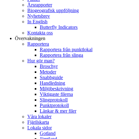
Årsrapporter
Biogeografisk uppföljning
Nyhetsbrev
In English
Butterfly Indicators
Kontakta oss
Övervakningen
Rapportera
Rapportera från punktlokal
Rapportera från slinga
Hur gör man?
Broschyr
Metoder
Snabbguide
Handledning
Miljöbeskrivning
Viktigaste filerna
Slingprotokoll
Punktprotokoll
Länkar & mer filer
Våra lokaler
Fjärilskarta
Lokala sidor
Gotland
Jämtland