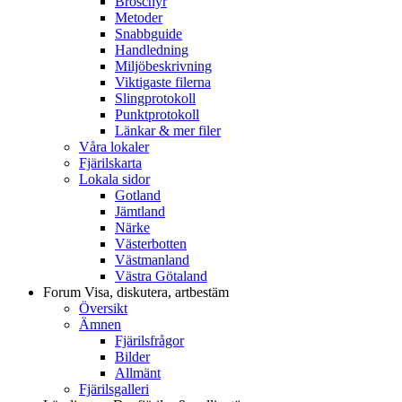
Broschyr
Metoder
Snabbguide
Handledning
Miljöbeskrivning
Viktigaste filerna
Slingprotokoll
Punktprotokoll
Länkar & mer filer
Våra lokaler
Fjärilskarta
Lokala sidor
Gotland
Jämtland
Närke
Västerbotten
Västmanland
Västra Götaland
Forum
Visa, diskutera, artbestäm
Översikt
Ämnen
Fjärilsfrågor
Bilder
Allmänt
Fjärilsgalleri