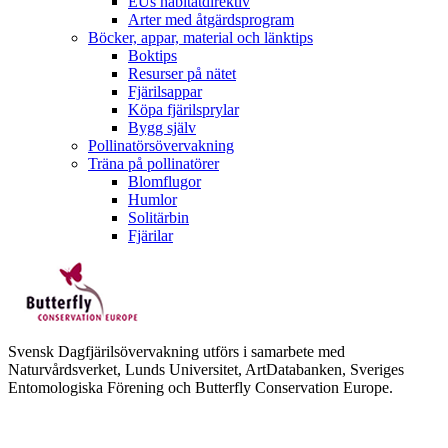
EUs habitatdirektiv
Arter med åtgärdsprogram
Böcker, appar, material och länktips
Boktips
Resurser på nätet
Fjärilsappar
Köpa fjärilsprylar
Bygg själv
Pollinatörsövervakning
Träna på pollinatörer
Blomflugor
Humlor
Solitärbin
Fjärilar
Svensk Dagfjärilsövervakning utförs i samarbete med
Naturvårdsverket, Lunds Universitet, ArtDatabanken, Sveriges
Entomologiska Förening och Butterfly Conservation Europe.