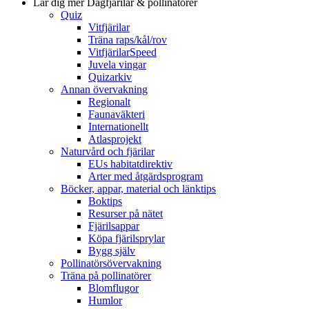
Lär dig mer
Dagfjärilar & pollinatörer
Quiz
Vitfjärilar
Träna raps/kål/rov
VitfjärilarSpeed
Juvela vingar
Quizarkiv
Annan övervakning
Regionalt
Faunaväkteri
Internationellt
Atlasprojekt
Naturvård och fjärilar
EUs habitatdirektiv
Arter med åtgärdsprogram
Böcker, appar, material och länktips
Boktips
Resurser på nätet
Fjärilsappar
Köpa fjärilsprylar
Bygg själv
Pollinatörsövervakning
Träna på pollinatörer
Blomflugor
Humlor