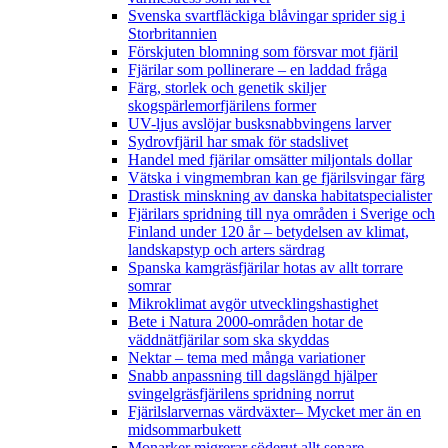
Svenska svartfläckiga blåvingar sprider sig i
Storbritannien
Förskjuten blomning som försvar mot fjäril
Fjärilar som pollinerare – en laddad fråga
Färg, storlek och genetik skiljer
skogspärlemorfjärilens former
UV-ljus avslöjar busksnabbvingens larver
Sydrovfjäril har smak för stadslivet
Handel med fjärilar omsätter miljontals dollar
Vätska i vingmembran kan ge fjärilsvingar färg
Drastisk minskning av danska habitatspecialister
Fjärilars spridning till nya områden i Sverige och
Finland under 120 år
– betydelsen av klimat,
landskapstyp och arters särdrag
Spanska kamgräsfjärilar hotas av allt torrare
somrar
Mikroklimat avgör utvecklingshastighet
Bete i Natura 2000-områden hotar de
väddnätfjärilar som ska skyddas
Nektar – tema med många variationer
Snabb anpassning till dagslängd hjälper
svingelgräsfjärilens spridning norrut
Fjärilslarvernas värdväxter– Mycket mer än en
midsommarbukett
Monarker migrerar söderut allt senare