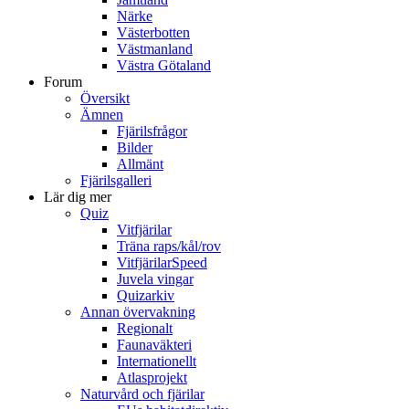
Närke
Västerbotten
Västmanland
Västra Götaland
Forum
Översikt
Ämnen
Fjärilsfrågor
Bilder
Allmänt
Fjärilsgalleri
Lär dig mer
Quiz
Vitfjärilar
Träna raps/kål/rov
VitfjärilarSpeed
Juvela vingar
Quizarkiv
Annan övervakning
Regionalt
Faunaväkteri
Internationellt
Atlasprojekt
Naturvård och fjärilar