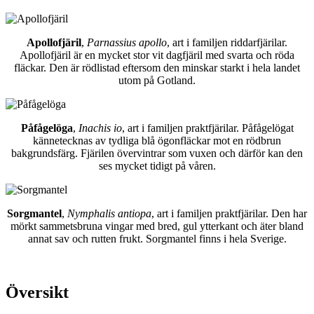
Apollofjäril
,
Parnassius apollo
, art i familjen riddarfjärilar.
Apollofjäril är en mycket stor vit dagfjäril med svarta och röda
fläckar. Den är rödlistad eftersom den minskar starkt i hela landet
utom på Gotland.
Påfågelöga
,
Inachis io
, art i familjen praktfjärilar. Påfågelögat
kännetecknas av tydliga blå ögonfläckar mot en rödbrun
bakgrundsfärg. Fjärilen övervintrar som vuxen och därför kan den
ses mycket tidigt på våren.
Sorgmantel
,
Nymphalis antiopa
, art i familjen praktfjärilar. Den har
mörkt sammetsbruna vingar med bred, gul ytterkant och äter bland
annat sav och rutten frukt. Sorgmantel finns i hela Sverige.
Översikt