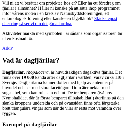
Vill ni att vi berättar om projektet hos er? Eller ha ett föredrag om
fjärilar i allmänhet? Håller ni kanske på att sätta ihop programmet
inför vårens möten i en krets av Naturskyddsföreningen, ett
entomologisk förening eller kanske en fågelklubb?
Skicka epost
eller ring så ser vi om det går att ordna.
Aktiviteter märkta med symbolen
är sådana som organisatören tar
ut en kostnad för.
Arkiv
Vad är dagfjärilar?
Dagfjärilar
,
rhopalocera
, är huvudsakligen dagaktiva fjärilar. Det
finns över
19 000
kända arter dagfjärilar i världen, varav cirka
110
i
Sverige. Dagfjärilarna känner dofter med hjälp av antenner på
huvudet och ser med stora facettögon. Dom äter nektar med
sugsnabel, som kan rullas in och ut. De tre benparen (två hos
Nymphalidae, där är första benparet tillbakabildat!) återfinns på den
slanka kroppens undersida och på ovansidan finns ofta färgstarka
brett triangulära vingar som när de vilar är resta mot varandra över
ryggen.
Exempel på dagfjärilar