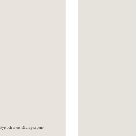
pstyp och arters särdrag</span>