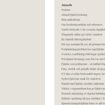
Aktuellt
Nyheter
Aktuell fjärilsforskning
Hela artikellistan
Om forskningsartiklar och referenser
Varför förlorade vi tre svenska dagfjäri
Slingrande slåtter ger större variation
En öländsk blåvingehybrid
Det nya normala får oss att glömma hur
Fortplantningsproblem hos rapsfjärilar 
Svenska svartfläckiga blåvingar sprider 
Förskjuten blomning som försvar mot fj
Fjärilar som pollinerare – en laddad frå
Färg, storlek och genetik skiljer skogs
UV-ljus avslöjar busksnabbvingens lar
Sydrovfjäril har smak för stadslivet
Handel med fjärilar omsätter miljontals 
Vätska i vingmembran kan ge fjärilsvin
Drastisk minskning av danska habitatsp
Fjärilars spridning till nya områden i
Spanska kamgräsfjärilar hotas av allt t