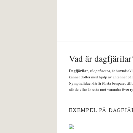
Vad är dagfjärilar
Dagfjärilar
,
rhopalocera
, är huvudsakl
känner dofter med hjälp av antenner på 
Nymphalidae, där är första benparet till
när de vilar är resta mot varandra över r
EXEMPEL PÅ DAGFJÄ