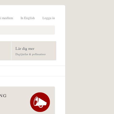
li medlem
In English
Logga in
formulär
Lär dig mer
Dagfjärilar & pollinatörer
ÅNG