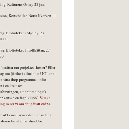
ring, Kulturens Östarp 28 juni
rsion, Konsthallen Norra Kvarken 11
rag, Biblioteket i Mjölby, 23
18:00
rag, Biblioteket i Trollhättan, 27
:30
vi berättar om projektet hos er? Eller
rag om fjärilar i allmänhet? Håller ni
tt sätta ihop programmet inför
n i en krets av
föreningen, ett entomologisk
ler kanske en fågelklubb?
Skicka
ring så ser vi om det går att ordna.
r märkta med symbolen
är sådana
tören tar ut en kostnad för.