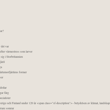
lar?
 det var
efter värmestress som larver
sig i Storbritannien
äril
ga
pärlemorfjärilens former
ver
dollar
gar färg
ecialister
 Sverige och Finland under 120 år <span class="sf-description">– betydelsen av klimat, landska
orrare somrar