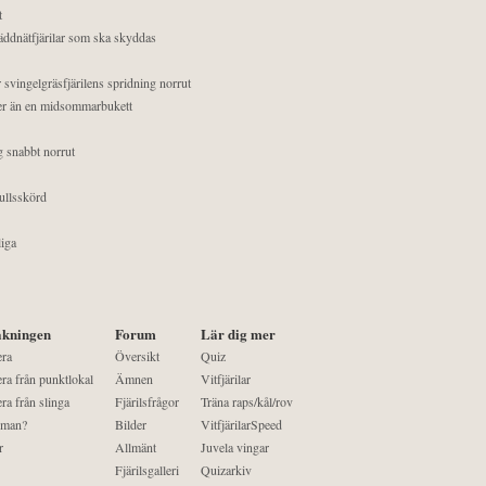
t
äddnätfjärilar som ska skyddas
 svingelgräsfjärilens spridning norrut
mer än en midsommarbukett
g snabbt norrut
ullsskörd
liga
kningen
Forum
Lär dig mer
era
Översikt
Quiz
ra från punktlokal
Ämnen
Vitfjärilar
ra från slinga
Fjärilsfrågor
Träna raps/kål/rov
 man?
Bilder
VitfjärilarSpeed
r
Allmänt
Juvela vingar
Fjärilsgalleri
Quizarkiv