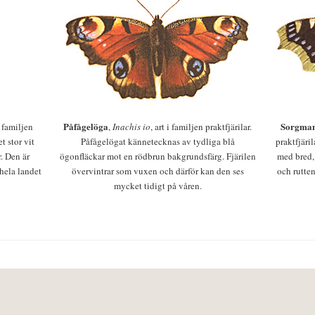
Påfågelöga
Sorgman
 i familjen
,
Inachis io
, art i familjen praktfjärilar.
t stor vit
Påfågelögat kännetecknas av tydliga blå
praktfjäri
r. Den är
ögonfläckar mot en rödbrun bakgrundsfärg. Fjärilen
med bred,
 hela landet
övervintrar som vuxen och därför kan den ses
och rutten
mycket tidigt på våren.