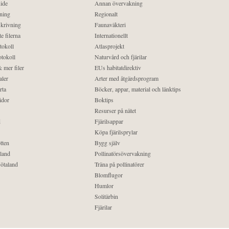
ide
Annan övervakning
ning
Regionalt
krivning
Faunaväkteri
e filerna
Internationellt
tokoll
Atlasprojekt
tokoll
Naturvård och fjärilar
 mer filer
EUs habitatdirektiv
aler
Arter med åtgärdsprogram
rta
Böcker, appar, material och länktips
idor
Boktips
Resurser på nätet
d
Fjärilsappar
Köpa fjärilsprylar
tten
Bygg själv
land
Pollinatörsövervakning
ötaland
Träna på pollinatörer
Blomflugor
Humlor
Solitärbin
Fjärilar