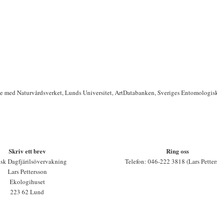
te med Naturvårdsverket, Lunds Universitet, ArtDatabanken, Sveriges Entomologis
Skriv ett brev
Ring oss
sk Dagfjärilsövervakning
Telefon: 046-222 3818 (Lars Petter
Lars Pettersson
Ekologihuset
223 62 Lund