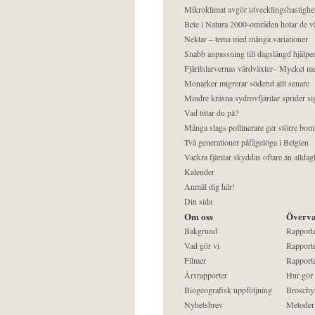
Mikroklimat avgör utvecklingshastighe
Bete i Natura 2000-områden hotar de v
Nektar – tema med många variationer
Snabb anpassning till dagslängd hjälper
Fjärilslarvernas värdväxter– Mycket 
Monarker migrerar söderut allt senare
Mindre kräsna sydrovfjärilar sprider si
Vad tittar du på?
Många slags pollinerare ger större bom
Två generationer påfågelöga i Belgien
Vackra fjärilar skyddas oftare än alldag
Kalender
Anmäl dig här!
Din sida
Om oss
Överva
Bakgrund
Rapport
Vad gör vi
Rapporte
Filmer
Rapporte
Årsrapporter
Hur gör
Biogeografisk uppföljning
Broschy
Nyhetsbrev
Metoder