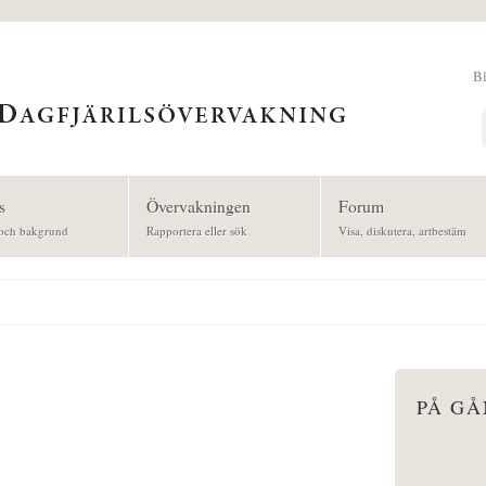
B
Sök
s
Övervakningen
Forum
och bakgrund
Rapportera eller sök
Visa, diskutera, artbestäm
PÅ G