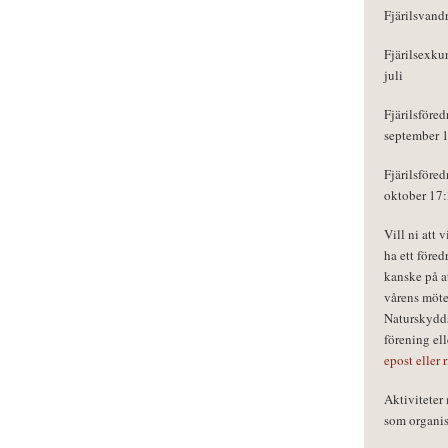
Fjärilsvand
Fjärilsexku
juli
Fjärilsföred
september 
Fjärilsföred
oktober 17
Vill ni att 
ha ett föred
kanske på a
vårens möte
Naturskydds
förening el
epost eller 
Aktivitete
som organisa