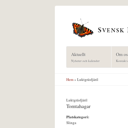
Hoppa till huvudinnehåll
Aktuellt
Om os
Nyheter och kalender
Kontakt 
Hem
» Luktgräsfjäril
Luktgräsfjäril
Tomtahagar
Platskategori:
Slinga