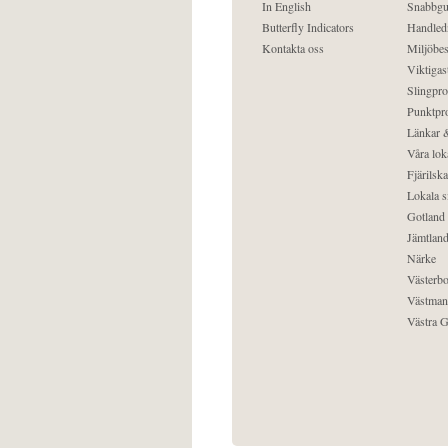
In English
Snabbgu
Butterfly Indicators
Handled
Kontakta oss
Miljöbes
Viktigast
Slingpro
Punktpro
Länkar &
Våra lok
Fjärilska
Lokala s
Gotland
Jämtlan
Närke
Västerbo
Västman
Västra G