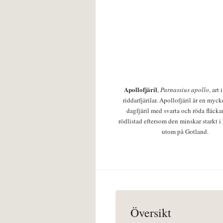
Apollofjäril
,
Parnassius apollo
, art
riddarfjärilar. Apollofjäril är en mycke
dagfjäril med svarta och röda fläcka
rödlistad eftersom den minskar starkt i
utom på Gotland.
Översikt