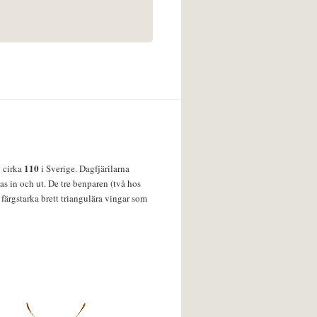
110
v cirka
i Sverige. Dagfjärilarna
s in och ut. De tre benparen (två hos
färgstarka brett triangulära vingar som