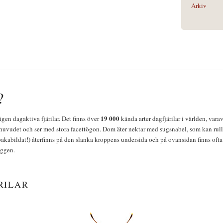
Arkiv
?
19 000
igen dagaktiva fjärilar. Det finns över
kända arter dagfjärilar i världen, vara
huvudet och ser med stora facettögon. Dom äter nektar med sugsnabel, som kan rulla
bakabildat!) återfinns på den slanka kroppens undersida och på ovansidan finns ofta 
yggen.
RILAR