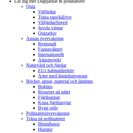
Lär dig mer
Dagfjärilar & pollinatörer
Quiz
Vitfjärilar
Träna raps/kål/rov
VitfjärilarSpeed
Juvela vingar
Quizarkiv
Annan övervakning
Regionalt
Faunaväkteri
Internationellt
Atlasprojekt
Naturvård och fjärilar
EUs habitatdirektiv
Arter med åtgärdsprogram
Böcker, appar, material och länktips
Boktips
Resurser på nätet
Fjärilsappar
Köpa fjärilsprylar
Bygg själv
Pollinatörsövervakning
Träna på pollinatörer
Blomflugor
Humlor