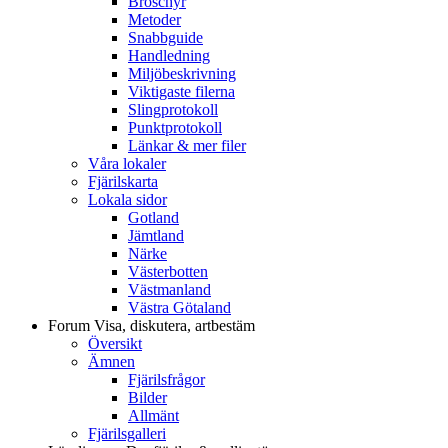
Broschyr
Metoder
Snabbguide
Handledning
Miljöbeskrivning
Viktigaste filerna
Slingprotokoll
Punktprotokoll
Länkar & mer filer
Våra lokaler
Fjärilskarta
Lokala sidor
Gotland
Jämtland
Närke
Västerbotten
Västmanland
Västra Götaland
Forum
Visa, diskutera, artbestäm
Översikt
Ämnen
Fjärilsfrågor
Bilder
Allmänt
Fjärilsgalleri