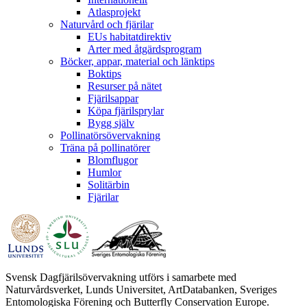
Atlasprojekt
Naturvård och fjärilar
EUs habitatdirektiv
Arter med åtgärdsprogram
Böcker, appar, material och länktips
Boktips
Resurser på nätet
Fjärilsappar
Köpa fjärilsprylar
Bygg själv
Pollinatörsövervakning
Träna på pollinatörer
Blomflugor
Humlor
Solitärbin
Fjärilar
Svensk Dagfjärilsövervakning utförs i samarbete med
Naturvårdsverket, Lunds Universitet, ArtDatabanken, Sveriges
Entomologiska Förening och Butterfly Conservation Europe.