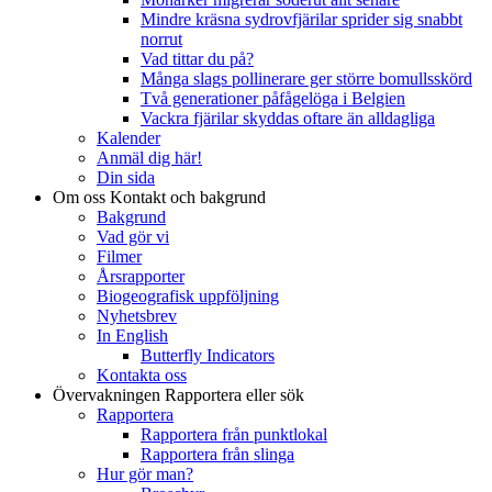
Mindre kräsna sydrovfjärilar sprider sig snabbt
norrut
Vad tittar du på?
Många slags pollinerare ger större bomullsskörd
Två generationer påfågelöga i Belgien
Vackra fjärilar skyddas oftare än alldagliga
Kalender
Anmäl dig här!
Din sida
Om oss
Kontakt och bakgrund
Bakgrund
Vad gör vi
Filmer
Årsrapporter
Biogeografisk uppföljning
Nyhetsbrev
In English
Butterfly Indicators
Kontakta oss
Övervakningen
Rapportera eller sök
Rapportera
Rapportera från punktlokal
Rapportera från slinga
Hur gör man?