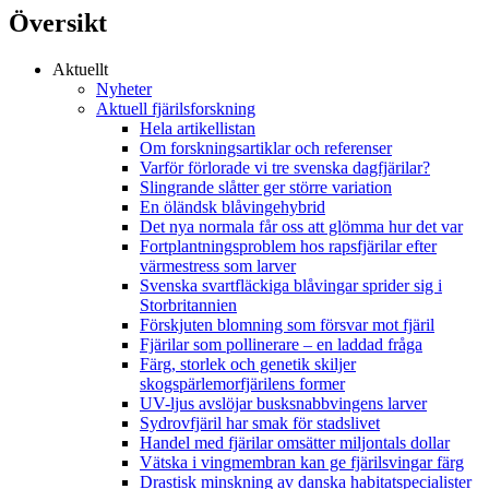
Översikt
Aktuellt
Nyheter
Aktuell fjärilsforskning
Hela artikellistan
Om forskningsartiklar och referenser
Varför förlorade vi tre svenska dagfjärilar?
Slingrande slåtter ger större variation
En öländsk blåvingehybrid
Det nya normala får oss att glömma hur det var
Fortplantningsproblem hos rapsfjärilar efter
värmestress som larver
Svenska svartfläckiga blåvingar sprider sig i
Storbritannien
Förskjuten blomning som försvar mot fjäril
Fjärilar som pollinerare – en laddad fråga
Färg, storlek och genetik skiljer
skogspärlemorfjärilens former
UV-ljus avslöjar busksnabbvingens larver
Sydrovfjäril har smak för stadslivet
Handel med fjärilar omsätter miljontals dollar
Vätska i vingmembran kan ge fjärilsvingar färg
Drastisk minskning av danska habitatspecialister