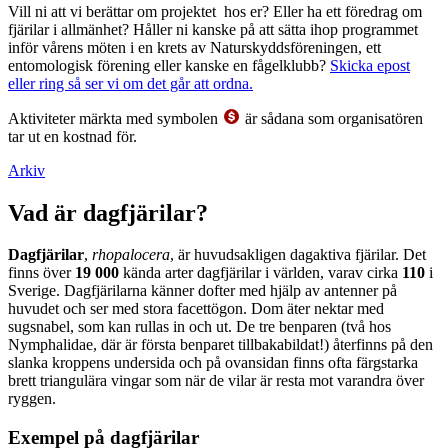
Vill ni att vi berättar om projektet hos er? Eller ha ett föredrag om
fjärilar i allmänhet? Håller ni kanske på att sätta ihop programmet
inför vårens möten i en krets av Naturskyddsföreningen, ett
entomologisk förening eller kanske en fågelklubb?
Skicka epost
eller ring så ser vi om det går att ordna.
Aktiviteter märkta med symbolen
är sådana som organisatören
tar ut en kostnad för.
Arkiv
Vad är dagfjärilar?
Dagfjärilar
,
rhopalocera
, är huvudsakligen dagaktiva fjärilar. Det
finns över
19 000
kända arter dagfjärilar i världen, varav cirka
110
i
Sverige. Dagfjärilarna känner dofter med hjälp av antenner på
huvudet och ser med stora facettögon. Dom äter nektar med
sugsnabel, som kan rullas in och ut. De tre benparen (två hos
Nymphalidae, där är första benparet tillbakabildat!) återfinns på den
slanka kroppens undersida och på ovansidan finns ofta färgstarka
brett triangulära vingar som när de vilar är resta mot varandra över
ryggen.
Exempel på dagfjärilar