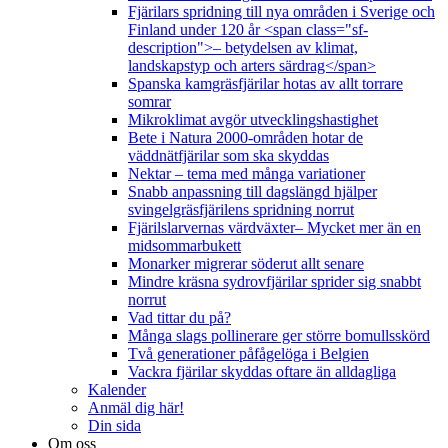
Fjärilars spridning till nya områden i Sverige och
Finland under 120 år <span class="sf-
description">– betydelsen av klimat,
landskapstyp och arters särdrag</span>
Spanska kamgräsfjärilar hotas av allt torrare
somrar
Mikroklimat avgör utvecklingshastighet
Bete i Natura 2000-områden hotar de
väddnätfjärilar som ska skyddas
Nektar – tema med många variationer
Snabb anpassning till dagslängd hjälper
svingelgräsfjärilens spridning norrut
Fjärilslarvernas värdväxter– Mycket mer än en
midsommarbukett
Monarker migrerar söderut allt senare
Mindre kräsna sydrovfjärilar sprider sig snabbt
norrut
Vad tittar du på?
Många slags pollinerare ger större bomullsskörd
Två generationer påfågelöga i Belgien
Vackra fjärilar skyddas oftare än alldagliga
Kalender
Anmäl dig här!
Din sida
Om oss