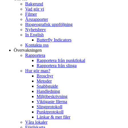
Bakgrund
Vad gör vi
Filmer
Årsrapporter
Biogeografisk uppföljning
Nyhetsbrev
In English
Butterfly Indicators
Kontakta oss
Övervakningen
Rapportera
Rapportera från punktlokal
Rapportera från slinga
Hur gör man?
Broschyr
Metoder
Snabbguide
Handledning
Miljöbeskrivning
Viktigaste filerna
Slingprotokoll
Punktprotokoll
Länkar & mer filer
Våra lokaler
Fjärilskarta