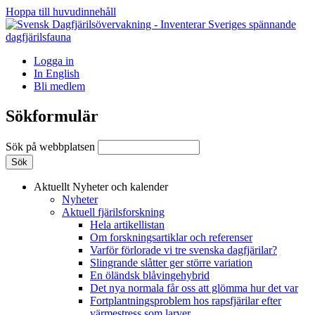
Hoppa till huvudinnehåll
Logga in
In English
Bli medlem
Sökformulär
Sök på webbplatsen
Aktuellt
Nyheter och kalender
Nyheter
Aktuell fjärilsforskning
Hela artikellistan
Om forskningsartiklar och referenser
Varför förlorade vi tre svenska dagfjärilar?
Slingrande slåtter ger större variation
En öländsk blåvingehybrid
Det nya normala får oss att glömma hur det var
Fortplantningsproblem hos rapsfjärilar efter
värmestress som larver