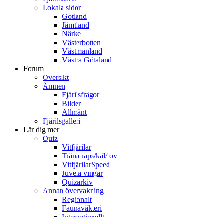
Lokala sidor
Gotland
Jämtland
Närke
Västerbotten
Västmanland
Västra Götaland
Forum
Översikt
Ämnen
Fjärilsfrågor
Bilder
Allmänt
Fjärilsgalleri
Lär dig mer
Quiz
Vitfjärilar
Träna raps/kål/rov
VitfjärilarSpeed
Juvela vingar
Quizarkiv
Annan övervakning
Regionalt
Faunaväkteri
Internationellt