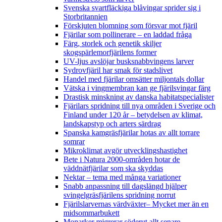
Svenska svartfläckiga blåvingar sprider sig i
Storbritannien
Förskjuten blomning som försvar mot fjäril
Fjärilar som pollinerare – en laddad fråga
Färg, storlek och genetik skiljer
skogspärlemorfjärilens former
UV-ljus avslöjar busksnabbvingens larver
Sydrovfjäril har smak för stadslivet
Handel med fjärilar omsätter miljontals dollar
Vätska i vingmembran kan ge fjärilsvingar färg
Drastisk minskning av danska habitatspecialister
Fjärilars spridning till nya områden i Sverige och
Finland under 120 år
– betydelsen av klimat,
landskapstyp och arters särdrag
Spanska kamgräsfjärilar hotas av allt torrare
somrar
Mikroklimat avgör utvecklingshastighet
Bete i Natura 2000-områden hotar de
väddnätfjärilar som ska skyddas
Nektar – tema med många variationer
Snabb anpassning till dagslängd hjälper
svingelgräsfjärilens spridning norrut
Fjärilslarvernas värdväxter– Mycket mer än en
midsommarbukett
Monarker migrerar söderut allt senare